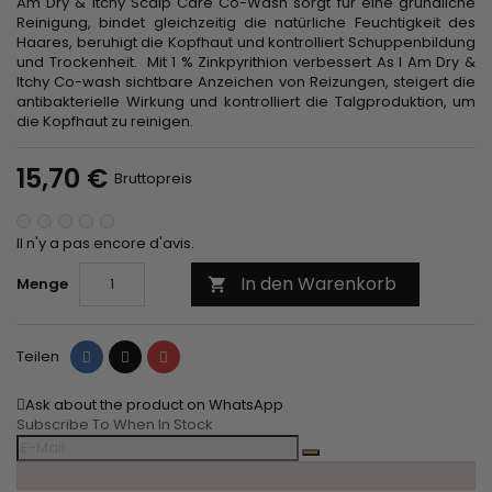
Am Dry & Itchy Scalp Care Co-Wash sorgt für eine gründliche
Reinigung, bindet gleichzeitig die natürliche Feuchtigkeit des
Haares, beruhigt die Kopfhaut und kontrolliert Schuppenbildung
und Trockenheit. Mit 1 % Zinkpyrithion verbessert As I Am Dry &
Itchy Co-wash sichtbare Anzeichen von Reizungen, steigert die
antibakterielle Wirkung und kontrolliert die Talgproduktion, um
die Kopfhaut zu reinigen.
15,70 €
Bruttopreis
Il n'y a pas encore d'avis.
In den Warenkorb
Menge

Teilen
Tweet
Pinterest
Teilen
Ask about the product on WhatsApp
Subscribe To When In Stock