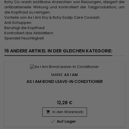
Itchy Co-wash sichtbare Anzeichen von Reizungen, steigert die
antibakterielle Wirkung und kontrolliert die Talgproduktion, um
die Kopfhaut zu reinigen.
Vorteile von As I Am Dry & Itchy Scalp Care Cowash :
Anti Schuppen
Beruhigt die Kopfhaut
Kontrolliert das Abblättern
Spendet Feuchtigkeit
16 ANDERE ARTIKEL IN DER GLEICHEN KATEGORIE:
MARKE:
AS I AM
AS I AM BOND LEAVE-IN CONDITIONER
12,28 €
In den Warenkorb


Auf Lager