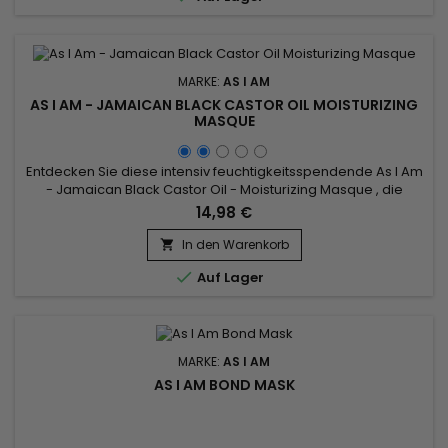
MARKE:
AS I AM
AS I AM - JAMAICAN BLACK CASTOR OIL MOISTURIZING
MASQUE
Entdecken Sie diese intensiv feuchtigkeitsspendende As I Am
- Jamaican Black Castor Oil - Moisturizing Masque , die
dehydriertes Haar bereichert.&nbsp; Diese tiefenwirksame,
14,98 €
cremige Kur ist mit Vitamin C und E sowie jamaikanischem
Schwarzem Rizinusöl angereichert, um maximale
In den Warenkorb

Feuchtigkeit zu spenden.&nbsp; Dieses Haarprodukt

Auf Lager
erleichtert das Entwirren...
MARKE:
AS I AM
AS I AM BOND MASK