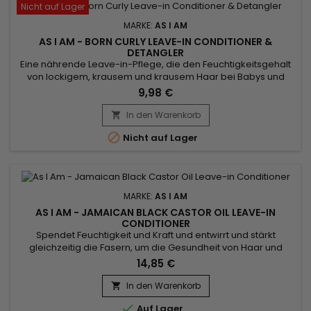
Nicht auf Lager
MARKE:
AS I AM
AS I AM - BORN CURLY LEAVE-IN CONDITIONER &
DETANGLER
Eine nährende Leave-in-Pflege, die den Feuchtigkeitsgehalt
von lockigem, krausem und krausem Haar bei Babys und
Kindern vollständig wiederherstellt. &nbsp;As I Am Born Curly
9,98 €
Argan Leave-in Conditioner And Detangler nährt, stärkt die
Haarfaser, entwirrt sofort, definiert die Locken und reduziert
In den Warenkorb

gleichzeitig Haarbruch, Frizz und Knotenbildung.&nbsp; As I...

Nicht auf Lager
MARKE:
AS I AM
AS I AM - JAMAICAN BLACK CASTOR OIL LEAVE-IN
CONDITIONER
Spendet Feuchtigkeit und Kraft und entwirrt und stärkt
gleichzeitig die Fasern, um die Gesundheit von Haar und
Kopfhaut nach der Reinigung zu reparieren und
14,85 €
wiederherzustellen.&nbsp; Vitamin E und Vitamin C wirken
zusammen, um Ihr Haar und Ihre Kopfhaut mit Nährstoffen zu
In den Warenkorb

versorgen und Locken und Locken zu entwirren.&nbsp; Für

Auf Lager
beste Ergebnisse verwenden...