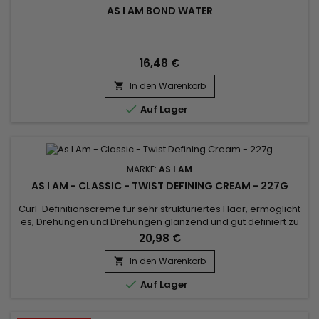
AS I AM BOND WATER
16,48 €
In den Warenkorb


Auf Lager
MARKE:
AS I AM
AS I AM - CLASSIC - TWIST DEFINING CREAM - 227G
Curl-Definitionscreme für sehr strukturiertes Haar, ermöglicht
es, Drehungen und Drehungen glänzend und gut definiert zu
machen. Angereichert mit Rizinusöl, Sheabutter und Rote-
20,98 €
Bete-Extrakt stimuliert As I Am Twist Defining Cream das
Haarwachstum, spendet Feuchtigkeit und Geschmeidigkeit.
In den Warenkorb

As I Am Curl Defining Cream dringt sofort tief in die

Auf Lager
Haarfaser...