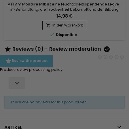
As I Am Moisture Milk ist eine feuchtigkeitsspendende Leave-
in-Behandlung, die Trockenheit bekämpft und der Bildung
von Spliss vorbeugt.Es dringt tief in das Haar ein, rehydriert es,
14,98 €
definiert die Locken und verleiht ihnen einen natürlichen
Glanz.Dank der Formel, die reich an Sheabutter und Jojobaöl
In den Warenkorb

ist, wird Ihr Haar revitalisiert, geschmeidig und...

Disponible
Reviews (0) - Review moderation



Review the product
Product review processing policy

There are no reviews for this product yet.

ARTIKEL