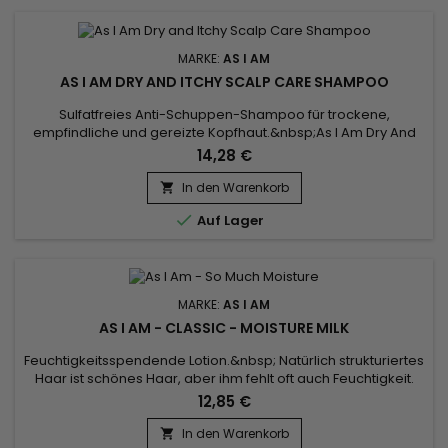
MARKE:
AS I AM
AS I AM DRY AND ITCHY SCALP CARE SHAMPOO
Sulfatfreies Anti-Schuppen-Shampoo für trockene,
empfindliche und gereizte Kopfhaut.&nbsp;As I Am Dry And
Itchy Scalp Care Shampoo reinigt sanft, spendet Feuchtigkeit
14,28 €
und entwirrt das Haar für ein einfacheres Styling, während es
gleichzeitig juckende und trockene Kopfhaut
In den Warenkorb

bekämpft.&nbsp; &nbsp;As I Am Anti-Schuppen-Shampoo

Auf Lager
hilft, die Kopfhaut zu...
MARKE:
AS I AM
AS I AM - CLASSIC - MOISTURE MILK
Feuchtigkeitsspendende Lotion.&nbsp; Natürlich strukturiertes
Haar ist schönes Haar, aber ihm fehlt oft auch Feuchtigkeit.
Dehydriertes Haar sieht stumpf aus, fühlt sich rau an, lässt sich
12,85 €
schwer stylen und widersteht allen Versuchen, die
Lockenstruktur zu definieren.&nbsp; So Much Moisture ist eine
In den Warenkorb
