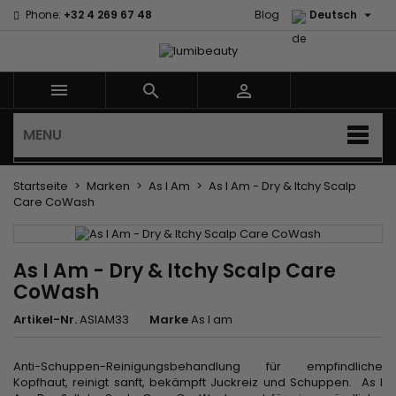

Phone:
+32 4 269 67 48
Blog
Deutsch



MENU
Startseite
Marken
As I Am
As I Am - Dry & Itchy Scalp
Care CoWash
As I Am - Dry & Itchy Scalp Care
CoWash
Artikel-Nr.
ASIAM33
Marke
As I am
Anti-Schuppen-Reinigungsbehandlung für empfindliche
Kopfhaut, reinigt sanft, bekämpft Juckreiz und Schuppen. As I