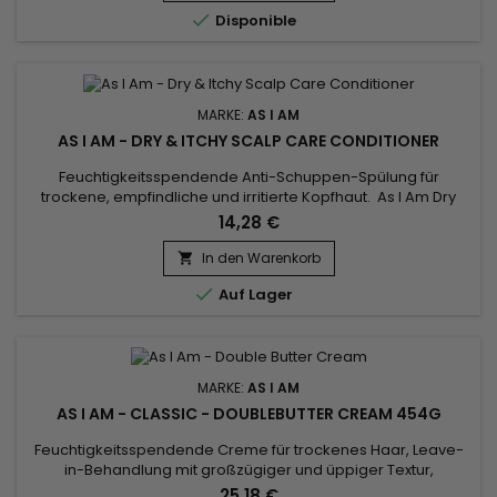
glycerinreiche Formel, angereichert mit natürlichen...

Disponible
MARKE:
AS I AM
AS I AM - DRY & ITCHY SCALP CARE CONDITIONER
Feuchtigkeitsspendende Anti-Schuppen-Spülung für
trockene, empfindliche und irritierte Kopfhaut. As I Am Dry
And Itchy Scalp Care nährt, entwirrt und repariert das Haar ,
14,28 €
beruhigt juckende und gereizte Kopfhaut. Die
feuchtigkeitsspendende Anti-Schuppen-Spülung von As I Am
In den Warenkorb

hilft, Schuppen zu bekämpfen und eine gesunde Kopfhaut zu

Auf Lager
erhalten, und verleiht...
MARKE:
AS I AM
AS I AM - CLASSIC - DOUBLEBUTTER CREAM 454G
Feuchtigkeitsspendende Creme für trockenes Haar, Leave-
in-Behandlung mit großzügiger und üppiger Textur,
revitalisiert, macht das Material weich und macht es wie
25,18 €