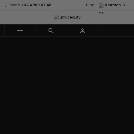

Phone:
+32 4 269 67 48
Blog
Deutsch



Menu
Marken
60 secondes
Civic Cream
Em2h
Creme Of
Affirm
Nature
Izzy Coiffe
Palmers
Alikay Naturals
Curls
Jessicurl
Premium
Agadir
CurlyWorld
Kee Mee Lissage
Keratin Caviar
Ambi Skin
Dark and
Coréen
PureScalp Hair
Care
Lovely
KeraCare
Spa
ApHogee
Design
Keraplex
Rafete Skin
As I Am
Essentials
Kinky Curly
Shea Moisture
Avlon Texture
DevaCurl
Lyscia Glättung
Shea Moisture -
Release
Dudu-Osun
mit Tanin
KIDS
BaByliss Pro
Eco Styler
Makari de Suisse
Sibel
Biopeptides -
Em2h
Makari Bébé
Skin Light
EM2H
EM2H
Mielle Organics
Sunny Isle
Black
Professionnel
Miss Jessie's
Syntonics