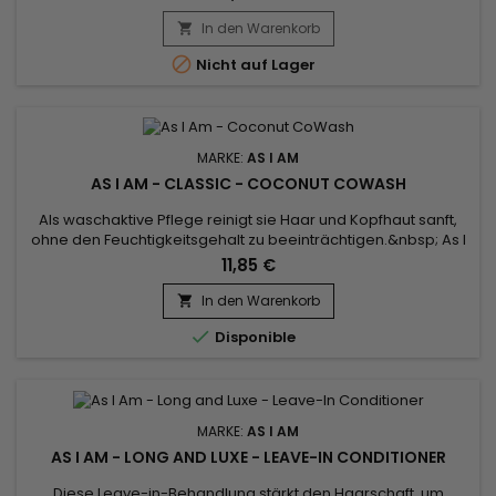
während der mit dieser Art von Produkten verbundene Frizz
und Haarausfall minimiert wird. Born Curly As I Am Nourishing
In den Warenkorb

Curl Defining Jelly wurde für Babys und Kinder mit lockigem,

Nicht auf Lager
krausem...
MARKE:
AS I AM
AS I AM - CLASSIC - COCONUT COWASH
Als waschaktive Pflege reinigt sie Haar und Kopfhaut sanft,
ohne den Feuchtigkeitsgehalt zu beeinträchtigen.&nbsp; As I
Am Coconut CoWash entfernt auf sanfte Weise Talg von der
11,85 €
Kopfhaut sowie Rückstände und Produktanhaftungen, die von
Stylingprodukten hinterlassen wurden.&nbsp; Mit seiner
In den Warenkorb

intelligenten Mischung aus Grünteeblätterextrakt und

Disponible
Rizinusöl...
MARKE:
AS I AM
AS I AM - LONG AND LUXE - LEAVE-IN CONDITIONER
Diese Leave-in-Behandlung stärkt den Haarschaft, um