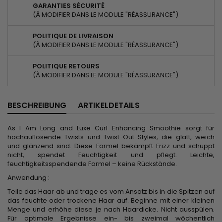
GARANTIES SÉCURITÉ
(À MODIFIER DANS LE MODULE "RÉASSURANCE")
POLITIQUE DE LIVRAISON
(À MODIFIER DANS LE MODULE "RÉASSURANCE")
POLITIQUE RETOURS
(À MODIFIER DANS LE MODULE "RÉASSURANCE")
BESCHREIBUNG
ARTIKELDETAILS
As I Am Long and Luxe Curl Enhancing Smoothie sorgt für
hochauflösende Twists und Twist-Out-Styles, die glatt, weich
und glänzend sind. Diese Formel bekämpft Frizz und schuppt
nicht, spendet Feuchtigkeit und pflegt. Leichte,
feuchtigkeitsspendende Formel – keine Rückstände.
Anwendung :
Teile das Haar ab und trage es vom Ansatz bis in die Spitzen auf
das feuchte oder trockene Haar auf. Beginne mit einer kleinen
Menge und erhöhe diese je nach Haardicke. Nicht ausspülen.
Für optimale Ergebnisse ein- bis zweimal wöchentlich