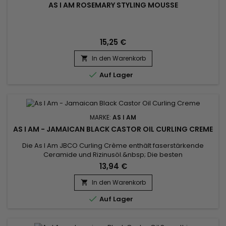
AS I AM ROSEMARY STYLING MOUSSE
15,25 €
In den Warenkorb


Auf Lager
MARKE:
AS I AM
AS I AM - JAMAICAN BLACK CASTOR OIL CURLING CREME
Die As I Am JBCO Curling Crème enthält faserstärkende
Ceramide und Rizinusöl.&nbsp; Die besten
Feuchtigkeitsspender und Lockenverstärker der Natur
13,94 €
schließen wertvolle Feuchtigkeit ein, während sie gleichzeitig
Ihre Locken und Locken definieren. Diese reichhaltige Formel
In den Warenkorb

mit Nanotechnologie sorgt für länger anhaltenden Halt,

Auf Lager
minimiert Frizz und sorgt für...