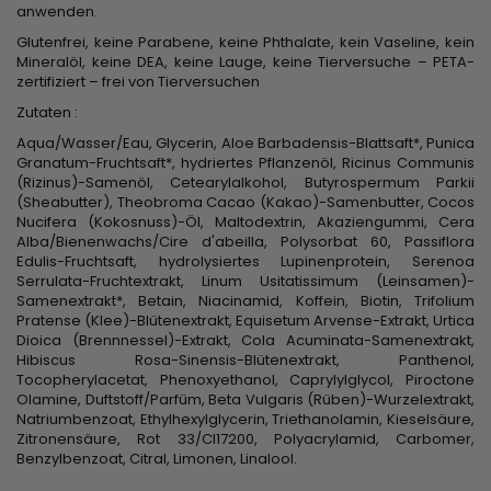
anwenden.
Glutenfrei, keine Parabene, keine Phthalate, kein Vaseline, kein
Mineralöl, keine DEA, keine Lauge, keine Tierversuche – PETA-
zertifiziert – frei von Tierversuchen
Zutaten :
Aqua/Wasser/Eau, Glycerin, Aloe Barbadensis-Blattsaft*, Punica
Granatum-Fruchtsaft*, hydriertes Pflanzenöl, Ricinus Communis
(Rizinus)-Samenöl, Cetearylalkohol, Butyrospermum Parkii
(Sheabutter), Theobroma Cacao (Kakao)-Samenbutter, Cocos
Nucifera (Kokosnuss)-Öl, Maltodextrin, Akaziengummi, Cera
Alba/Bienenwachs/Cire d'abeilla, Polysorbat 60, Passiflora
Edulis-Fruchtsaft, hydrolysiertes Lupinenprotein, Serenoa
Serrulata-Fruchtextrakt, Linum Usitatissimum (Leinsamen)-
Samenextrakt*, Betain, Niacinamid, Koffein, Biotin, Trifolium
Pratense (Klee)-Blütenextrakt, Equisetum Arvense-Extrakt, Urtica
Dioica (Brennnessel)-Extrakt, Cola Acuminata-Samenextrakt,
Hibiscus Rosa-Sinensis-Blütenextrakt, Panthenol,
Tocopherylacetat, Phenoxyethanol, Caprylylglycol, Piroctone
Olamine, Duftstoff/Parfüm, Beta Vulgaris (Rüben)-Wurzelextrakt,
Natriumbenzoat, Ethylhexylglycerin, Triethanolamin, Kieselsäure,
Zitronensäure, Rot 33/CI17200, Polyacrylamid, Carbomer,
Benzylbenzoat, Citral, Limonen, Linalool.