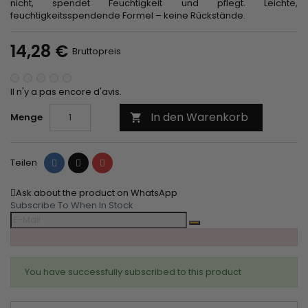
nicht, spendet Feuchtigkeit und pflegt. Leichte,
feuchtigkeitsspendende Formel – keine Rückstände.
14,28 €
Bruttopreis
Il n'y a pas encore d'avis.
In den Warenkorb
Menge

Teilen
Tweet
Pinterest
Teilen
Ask about the product on WhatsApp
Subscribe To When In Stock
You have successfully subscribed to this product