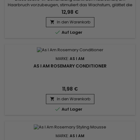
Haarbruch vorzubeugen, stimuliert das Wachstum, glättet die
Nagelhaut, hilft beim Entwirren und erleichtert das
12,98 €
Styling.&nbsp; Der mit Sheabutter, Jojobaöl und Kokosnussöl
formulierte Leave-In-Conditioner As I Am Long and Luxe Gro
In den Warenkorb

Yogurt Pomegranate & Passion Fruit repariert geschwächtes

Auf Lager
Haar,...
MARKE:
AS I AM
AS I AM ROSEMARY CONDITIONER
11,98 €
In den Warenkorb


Auf Lager
MARKE:
AS I AM