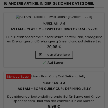
16 ANDERE ARTIKEL IN DER GLEICHEN KATEGORIE:
MARKE:
AS I AM
AS I AM - CLASSIC - TWIST DEFINING CREAM - 227G
Curl-Definitionscreme für sehr strukturiertes Haar, ermöglicht
es, Drehungen und Drehungen glänzend und gut definiert zu
machen. Angereichert mit Rizinusöl, Sheabutter und Rote-
20,98 €
Bete-Extrakt stimuliert As I Am Twist Defining Cream das
Haarwachstum, spendet Feuchtigkeit und Geschmeidigkeit.
In den Warenkorb

As I Am Curl Defining Cream dringt sofort tief in die

Auf Lager
Haarfaser...
Nicht auf Lager
MARKE:
AS I AM
AS I AM - BORN CURLY CURL DEFINING JELLY
Das nährende, lockendefinierende Gel für Babys und Kinder
spendet dem Haar von der Wurzel bis in die Spitzen
Feuchtigkeit, definiert die Locken perfekt und pflegt sie,
8,98 €