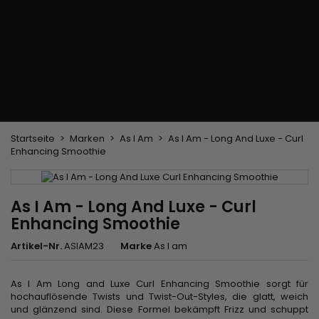
Trockenbürste
Weben und Extensions
Brasilianische Webstoffe
Perücken und Postiches
Clip-Extensions
Natürliche Perücken
Clips zum Trennen von Strähnen
Synthetische Perücken
Top Closures
Postiches
Keratin-Extensions
Startseite
Marken
As I Am
As I Am - Long And Luxe - Curl
Enhancing Smoothie
As I Am - Long And Luxe - Curl
Enhancing Smoothie
Artikel-Nr.
ASIAM23
Marke
As I am
As I Am Long and Luxe Curl Enhancing Smoothie sorgt für
hochauflösende Twists und Twist-Out-Styles, die glatt, weich
und glänzend sind. Diese Formel bekämpft Frizz und schuppt