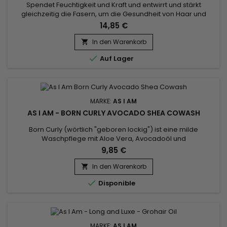
Spendet Feuchtigkeit und Kraft und entwirrt und stärkt
gleichzeitig die Fasern, um die Gesundheit von Haar und
Kopfhaut nach der Reinigung zu reparieren und
14,85 €
wiederherzustellen.&nbsp; Vitamin E und Vitamin C wirken
zusammen, um Ihr Haar und Ihre Kopfhaut mit Nährstoffen zu
In den Warenkorb

versorgen und Locken und Locken zu entwirren.&nbsp; Für

Auf Lager
beste Ergebnisse verwenden...
MARKE:
AS I AM
AS I AM - BORN CURLY AVOCADO SHEA COWASH
Born Curly (wörtlich "geboren lockig") ist eine milde
Waschpflege mit Aloe Vera, Avocadoöl und
Sheabutter.&nbsp; Sie reinigt sanft, spendet Feuchtigkeit und
9,85 €
pflegt das Haar, während sie es von Unreinheiten
befreit.&nbsp; Hat Ihr Kind feines und empfindliches Haar ?
In den Warenkorb

Avocado Shea Co-Wash von As I Am Born Curly ist der ideale

Disponible
Reiniger für das tägliche...
MARKE:
AS I AM