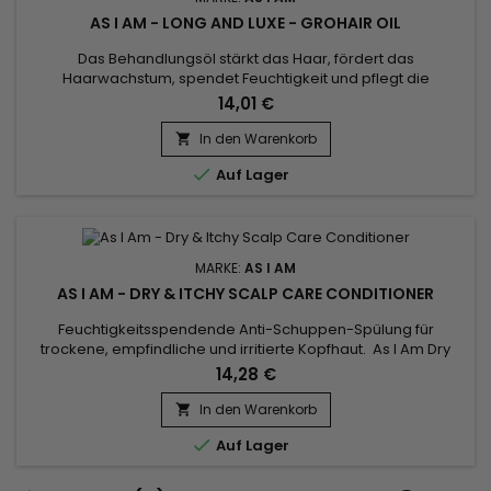
AS I AM - LONG AND LUXE - GROHAIR OIL
Das Behandlungsöl stärkt das Haar, fördert das
Haarwachstum, spendet Feuchtigkeit und pflegt die
Kopfhaut.&nbsp; Formuliert mit Granatapfelöl,
14,01 €
Passionsfruchtöl und jamaikanischem schwarzem
Rizinusöl.&nbsp; As I Am Long and Luxe Granatapfel- und
In den Warenkorb

Passionsfrucht-Grohair-Öl stimuliert das Wachstum, spendet

Auf Lager
dem Haar tiefe Feuchtigkeit, stärkt und repariert...
MARKE:
AS I AM
AS I AM - DRY & ITCHY SCALP CARE CONDITIONER
Feuchtigkeitsspendende Anti-Schuppen-Spülung für
trockene, empfindliche und irritierte Kopfhaut. As I Am Dry
And Itchy Scalp Care nährt, entwirrt und repariert das Haar ,
14,28 €
beruhigt juckende und gereizte Kopfhaut. Die
feuchtigkeitsspendende Anti-Schuppen-Spülung von As I Am
In den Warenkorb

hilft, Schuppen zu bekämpfen und eine gesunde Kopfhaut zu

Auf Lager
erhalten, und verleiht...