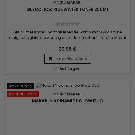
MARKE:
MAKARI
GLYCOLIC & RICE WATER TONER 250ML
Die aufhellende und tonisierende Lotion mit Glykolsäure
reinigt, pflegt intensiv und gleicht den Teint aus. &nbsp;Makari
Glow Glycolic and Rice Water Toner stimuliert die
Kollagenproduktion, verbessert die Hautelastizität, verfeinert
39,95 €
die Porengröße und wirkt auf Pigmentunregelmäßigkeiten,
In den Warenkorb
um für einen strahlenderen und gleichmäßigeren Teint zu...


Auf Lager
Artikelbündel
Nicht auf Lager
MARKE:
MAKARI
MAKARI NIACINAMIDE GLOW DUO