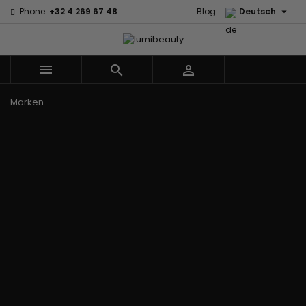

Phone:
+32 4 269 67 48
Blog
Deutsch



Menu
Marken
60 secondes
Civic Cream
Em2h
Creme Of
Affirm
Nature
Izzy Coiffe
Palmers
Alikay Naturals
Curls
Jessicurl
Premium
Agadir
CurlyWorld
Kee Mee Lissage
Keratin Caviar
Ambi Skin
Dark and
Coréen
PureScalp Hair
Care
Lovely
KeraCare
Spa
ApHogee
Design
Keraplex
Rafete Skin
As I Am
Essentials
Kinky Curly
Shea Moisture
Avlon Texture
DevaCurl
Lyscia Glättung
Shea Moisture -
Release
Dudu-Osun
mit Tanin
KIDS
BaByliss Pro
Eco Styler
Makari de Suisse
Sibel
Biopeptides -
Em2h
Makari Bébé
Skin Light
EM2H
EM2H
Mielle Organics
Sunny Isle
Black
Professionnel
Miss Jessie's
Syntonics