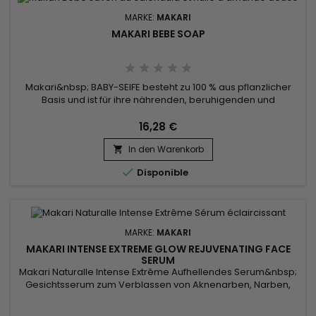
MARKE:
MAKARI
MAKARI BEBE SOAP
Makari&nbsp; BABY-SEIFE besteht zu 100 % aus pflanzlicher
Basis und ist für ihre nährenden, beruhigenden und
feuchtigkeitsspendenden Eigenschaften mit Ringelblumen-,
Süßmandel- und Sheabutter angereichert.&nbsp; Diese
16,28 €
Seife sorgt für eine sanfte und wirksame Reinigung – die
In den Warenkorb
ideale Pflege für die empfindliche Haut von Babys.


Disponible
MARKE:
MAKARI
MAKARI INTENSE EXTREME GLOW REJUVENATING FACE
SERUM
Makari Naturalle Intense Extrême Aufhellendes Serum&nbsp;
Gesichtsserum zum Verblassen von Aknenarben, Narben,
dunklen Flecken und Verfärbungen und zum Enthüllen eines
einheitlichen und jugendlichen Teints ! Diese