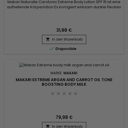
Makari Naturalle Carotonic Extreme Body Lotion SPF 15 ist eine
aufhellende Körperlotion.Es korrigiert wirksam dunkle Flecken
und pflegt die Haut intensiv. Sein Lichtschutzfaktor 15 schützt
die Haut vor UVA- und UVB-Strahlung, der Teint ist
ebenmäßig und natürlich strahlend. &nbsp;Makari Naturalle
Carotonic Lightening Body Milk enthält klärende...
31,98 €
In den Warenkorb


Disponible
MARKE:
MAKARI
MAKARI EXTREME ARGAN AND CARROT OIL TONE
BOOSTING BODY MILK
79,98 €
In den Warenkorb
