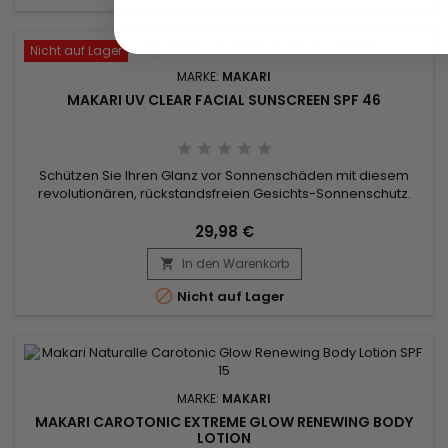
Nicht auf Lager
MARKE:
MAKARI
MAKARI UV CLEAR FACIAL SUNSCREEN SPF 46
Schützen Sie Ihren Glanz vor Sonnenschäden mit diesem
revolutionären, rückstandsfreien Gesichts-Sonnenschutz.
Dieser Gesichtssonnenschutz mit Breitspektrum-
Lichtschutzfaktor 46 trägt dazu bei, die Haut vor schädlichen
29,98 €
UVB- und UVA-Strahlen zu schützen, die vorzeitige Linien und
In den Warenkorb
Fältchen verursachen können.Es wird für alle Hauttypen

empfohlen....

Nicht auf Lager
MARKE:
MAKARI
MAKARI CAROTONIC EXTREME GLOW RENEWING BODY
LOTION