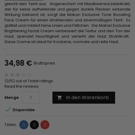
gleicht den Teint aus. Angereichert mit Maulbeerwurzelextrakt,
der für seine aufhellende und gegen dunkle Flecken wirkende
Wirkung bekannt ist, sorgt die Makari Exclusive Tone Boosting
Face Cream für einen strahlenden und ebenmäßigen Teint. Es
glättet und mildert feine Linien und Fältchen. Die Makari Exclusive
Brightening Facial Cream verbessert die Textur und den Ton der
Haut, spendet Feuchtigkeit und verleiht der Haut Strahlkraft.
Diese Creme ist ideal für trockene, normale und reife Haut.
.
34,98 €
Bruttopreis
(3/5) out of 1 total ratings
Read the reviews
In den Warenkorb
Menge


Disponible
Teilen
Tweet
Pinterest
Teilen