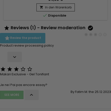
Straffungs- und Aufhellungsergebnissen zu
In den Warenkorb
reduzieren.Verwendungshinweise :Morgens und abends auf

den gesamten Körper...

Disponible
Reviews (1) - Review moderation



Review the product
Product review processing policy






Makari Exclusive - Gel Tonifiant
Je ne l?ai pas encore essay?
By Fatim M. the 25.12.2023

SEE MORE