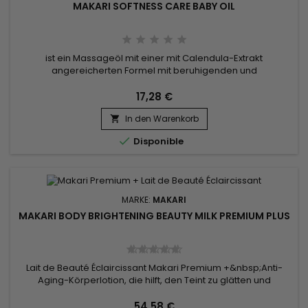
MAKARI SOFTNESS CARE BABY OIL
ist ein Massageöl mit einer mit Calendula-Extrakt
angereicherten Formel mit beruhigenden und
regenerierenden Schutzeigenschaften, wobei Süßmandelöl
die empfindliche Babyhaut mit Nährstoffen und Feuchtigkeit
17,28 €
versorgt.&nbsp; Die rutschige, nicht fettende Textur des
In den Warenkorb
Massageöls hinterlässt keinen klebrigen Effekt auf der Haut.


Disponible
MARKE:
MAKARI
MAKARI BODY BRIGHTENING BEAUTY MILK PREMIUM PLUS
Lait de Beauté Éclaircissant Makari Premium +&nbsp;Anti-
Aging-Körperlotion, die hilft, den Teint zu glätten und
gleichzeitig das Auftreten von Pigmentflecken, Verfärbungen
und Anzeichen vorzeitiger Hautalterung mit beispiellosen
54,58 €