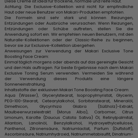
Diese Creme ist ideal für trockene, normale und reife Haut.
Achtung: Die Exclusive-Kollektion wird nicht für empfindliche
Haut oder neue Benutzer von Makari-Produkten empfohlen.
Die Formeln sind sehr stark und können Reizungen,
Entzündungen oder Ausbrüche verursachen. Wenn Reizungen,
Entzündungen oder Schübe auftreten, stellen Sie die
Anwendung sofort ein. Wir empfehlen neuen Benutzern, mit den
Naturalle-Kollektionen oder der Classic-Reihe zu beginnen,
bevor sie zur Exclusive-Kollektion übergehen.
Anweisungen zur Verwendung der Makari Exclusive Tone
Boosting Face Cream:
Einmal täglich morgens oder abends auf das gereinigte Gesicht
und den Hals auftragen. Für beste Ergebnisse nach dem Makari
Exclusive Toning Serum verwenden. Vermeiden Sie während
der Verwendung dieses Produkts eine längere
Sonneneinstrahlung.
Inhaltsstoffe der exklusiven Makari Tone Boosting Face Cream:
Aqua (Wasser), Glycerylstearat, Isopropylmyristat, Glycerin,
PEG-100-Stearat, Cetearylalkohol, Sorbitanstearat, Mineralöl,
Dimethicon, Glycyrrhiza Glabra (Süßholz)-Extrakt,
Maulbeerwurzelextrakt (Morus Alba), Carbomer, Citrus
Limonum, Karotte (Daucus Catota Sativa) Öl, Retinylpalmitat,
Allantoin, Lanolinöl, Benzylalkohol, Hydroxyethylcellulose,
Panthenol, Zitronensäure, Natriumlactat, Parfum (Duftstoff),
Ascorbinsäure, Natriumhydroxid, Natriummetabisulfit, Dinatrium-