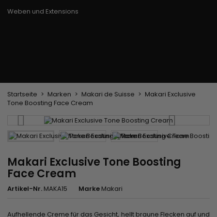
Trockenbürste
Weben und Extensions
Brasilianische Webstoffe
Perücken und Postiches
Clip-Extensions
Natürliche Perücken
Clips zum Trennen von Strähnen
Synthetische Perücken
Top Closures
Postiches
Keratin-Extensions
Startseite
Marken
Makari de Suisse
Makari Exclusive
Tone Boosting Face Cream
Makari Exclusive Tone Boosting
Face Cream
Artikel-Nr.
MAKA15
Marke
Makari
Aufhellende Creme
für das Gesicht, hellt braune Flecken auf und