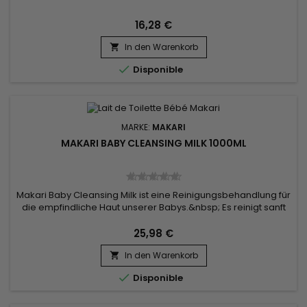
feuchtigkeitsspendende und revitalisierende Behandlung mit
Lichtschutzfaktor 15 schützt die Haut außerdem vor den
16,28 €
Auswirkungen des Alters,...
In den Warenkorb


Disponible
MARKE:
MAKARI
MAKARI BABY CLEANSING MILK 1000ML
Makari Baby Cleansing Milk ist eine Reinigungsbehandlung für
die empfindliche Haut unserer Babys.&nbsp; Es reinigt sanft
und spendet Feuchtigkeit. Eine cremige Textur, ideal zur
Reinigung trockener Haut.&nbsp; Die tränenfreie Formel der
25,98 €
Makari Calendula-Reinigungsmilch schützt, pflegt und macht
In den Warenkorb
die Haut des Babys weicher und glatter.&nbsp; Keine...


Disponible