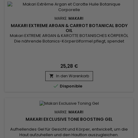
MARKE:
MAKARI
MAKARI EXTREME ARGAN & CARROT BOTANICAL BODY
OIL
Makari EXTREME ARGAN & KAROTTE BOTANISCHES KÖRPERÖL
Die nährende Botanics-Körperölformel pflegt, spendet
Feuchtigkeit, macht die Haut weich und verjüngt das
Erscheinungsbild von Dehnungsstreifen, Hautunreinheiten
und Flecken, kehrt die Zeichen der Hautalterung um und
verleiht der Haut einen strahlenden Glanz. Leichtes, nicht
25,28 €
fettendes Pflanzenöl...
In den Warenkorb


Disponible
MARKE:
MAKARI
MAKARI EXCLUSIVE TONE BOOSTING GEL
Aufhellendes Gel für Gesicht und Körper, entwickelt, um die
Haut aufzuhellen und den Hautton auszugleichen.