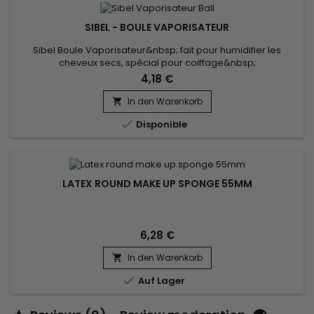
SIBEL - BOULE VAPORISATEUR
Sibel Boule Vaporisateur&nbsp; fait pour humidifier les
cheveux secs, spécial pour coiffage&nbsp;
4,18 €
In den Warenkorb


Disponible
LATEX ROUND MAKE UP SPONGE 55MM
6,28 €
In den Warenkorb


Auf Lager