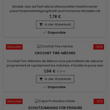
Modell, das auf fast alle professionellen Haartrockner
passt.FederbefestigungGreift auch konische Modelle mit
Gummibremsen.Der maximale Durchmesser Ihres
7,78 €
Haartrockners sollte 50 mm betragenLieferung mit
zusätzlicher Spitze mit einem Durchmesser von 47 mm
In den Warenkorb


Disponible
Reduziert
-80%
CROCHET TIRE-MÈCHES
Crochet Tire-Mèches de Mileva vous permettant de séparer
proprement et rapidement les mèches, il facilite la pose des
extensions et une prise de main rapide et simple !
1,04 €
5,19 €
In den Warenkorb


Disponible
Reduziert
-30%
SCHUTZUMHANG FÜR FRISEURE