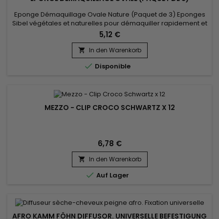
Eponge Démaquillage Ovale Nature (Paquet de 3) Eponges
Sibel végétales et naturelles pour démaquiller rapidement et
efficacement.&nbsp; Ces éponges servent parfaitement à
5,12 €
enlever les masques faciaux.&nbsp;&nbsp;
In den Warenkorb


Disponible
MEZZO - CLIP CROCO SCHWARTZ X 12
6,78 €
In den Warenkorb


Auf Lager
AFRO KAMM FÖHN DIFFUSOR. UNIVERSELLE BEFESTIGUNG