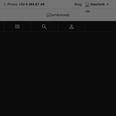

Phone:
+32 4 269 67 48
Blog
Deutsch



Menu
Marken
60 secondes
Civic Cream
Em2h
Creme Of
Affirm
Nature
Izzy Coiffe
Palmers
Alikay Naturals
Curls
Jessicurl
Premium
Agadir
CurlyWorld
Kee Mee Lissage
Keratin Caviar
Ambi Skin
Dark and
Coréen
PureScalp Hair
Care
Lovely
KeraCare
Spa
ApHogee
Design
Keraplex
Rafete Skin
As I Am
Essentials
Kinky Curly
Shea Moisture
Avlon Texture
DevaCurl
Lyscia Glättung
Shea Moisture -
Release
Dudu-Osun
mit Tanin
KIDS
BaByliss Pro
Eco Styler
Makari de Suisse
Sibel
Biopeptides -
Em2h
Makari Bébé
Skin Light
EM2H
EM2H
Mielle Organics
Sunny Isle
Black
Professionnel
Miss Jessie's
Syntonics