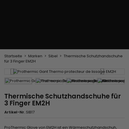
Trockenbürste
Weben und Extensions
Brasilianische Webstoffe
Perücken und Postiches
Clip-Extensions
Natürliche Perücken
Clips zum Trennen von Strähnen
Synthetische Perücken
Top Closures
Postiches
Keratin-Extensions
Startseite
Marken
Sibel
Thermische Schutzhandschuhe
für 3 Finger EM2H
Thermische Schutzhandschuhe für
3 Finger EM2H
Artikel-Nr.
SIB17
ProThermic Glove von EM2H ist ein Wärmeschutzhandschuh,