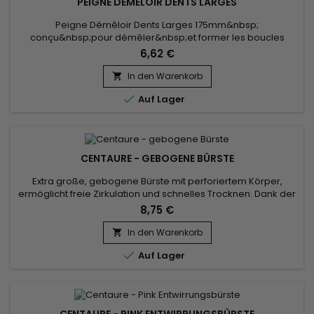
PEIGNE DÉMÊLOIR DENTS LARGES
Peigne Démêloir Dents Larges 175mm&nbsp;
conçu&nbsp;pour démêler&nbsp;et former les boucles
indisciplinées
6,62 €
In den Warenkorb


Auf Lager
CENTAURE - GEBOGENE BÜRSTE
Extra große, gebogene Bürste mit perforiertem Körper,
ermöglicht freie Zirkulation und schnelles Trocknen. Dank der
Kombination aus natürlichen Wildschweinborsten und Nylon
8,75 €
entwirrt und glättet die gebogene Centaure-Bürste das Haar
sanft und sorgt so für eine gute Verteilung der Haarpflege
In den Warenkorb

von der Kopfhaut bis zu den Haarspitzen. Die gebogene...

Auf Lager