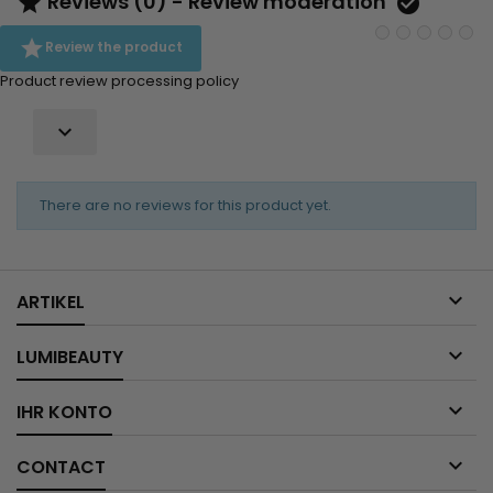
Reviews (0) - Review moderation



Review the product
Product review processing policy

There are no reviews for this product yet.

ARTIKEL

LUMIBEAUTY

IHR KONTO

CONTACT