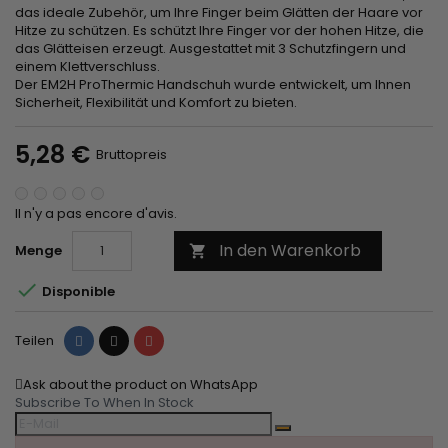
das ideale Zubehör, um Ihre Finger beim Glätten der Haare vor
Hitze zu schützen. Es schützt Ihre Finger vor der hohen Hitze, die
das Glätteisen erzeugt. Ausgestattet mit 3 Schutzfingern und
einem Klettverschluss.
Der EM2H ProThermic Handschuh wurde entwickelt, um Ihnen
Sicherheit, Flexibilität und Komfort zu bieten.
5,28 €
Bruttopreis
Il n'y a pas encore d'avis.
In den Warenkorb
Menge


Disponible
Teilen
Tweet
Pinterest
Teilen
Ask about the product on WhatsApp
Subscribe To When In Stock