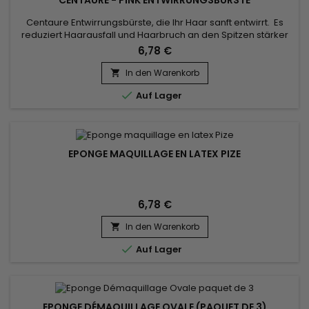
CENTAURE - PINK ENTWIRRUNGSBÜRSTE
Centaure Entwirrungsbürste, die Ihr Haar sanft entwirrt. Es
reduziert Haarausfall und Haarbruch an den Spitzen stärker
als eine herkömmliche Bürste. Es ist mit weichen Borsten
6,78 €
ausgestattet, die Ihr Haar beim Entwirren schützen und ein
seidiges und gesundes Ergebnis garantieren. Für alle
In den Warenkorb

Haartypen geeignet.

Auf Lager
EPONGE MAQUILLAGE EN LATEX PIZE
6,78 €
In den Warenkorb


Auf Lager
EPONGE DÉMAQUILLAGE OVALE (PAQUET DE 3)