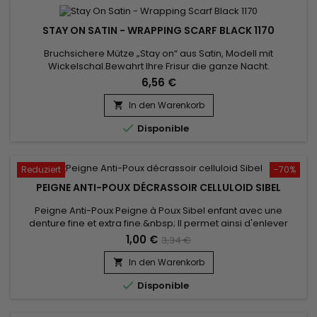
STAY ON SATIN - WRAPPING SCARF BLACK 1170
Bruchsichere Mütze „Stay on“ aus Satin, Modell mit
Wickelschal.Bewahrt Ihre Frisur die ganze Nacht.
6,56 €
In den Warenkorb


Disponible
Reduziert
-70%
PEIGNE ANTI-POUX DÉCRASSOIR CELLULOID SIBEL
Peigne Anti-Poux Peigne à Poux Sibel enfant avec une
denture fine et extra fine.&nbsp; Il permet ainsi d'enlever
efficacement les lentes et les poux de tous types de
1,00 €
3,34 €
cheveux,&nbsp;même&nbsp;les plus fins.&nbsp; Vous
pourrez ainsi calmer les démangeaisons du cuir chevelu. Un
In den Warenkorb

incontournable en cas d'invasion massive de parasites...

Disponible