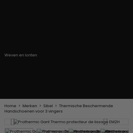
Haarkleuringsborstel
Stylingsuitrusting
Haaraccessoires
Borstels & Kammen
Helm en Haardroger
Hoeden & Sjaals
Föhn wasborstel
Stijltangen
Hoofdband en
Platte borstel en
Krultangen
haarclips
ontklitter
Haarspelden
Styling kam
Kam voor het
ontkrullen en
touperen
Blower borstel
Weven en lonten
Braziliaanse weefwerken
Pruiken en haarstukken
Clip-on Extensies
Natuurlijke Pruiken
Lont verdelers
Synthetische Pruiken
Top Closures
Haarstukjes
Keratine extensions
Home
Merken
Sibel
Thermische Beschermende
Handschoenen voor 3 vingers