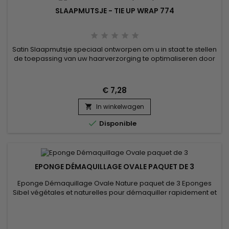
SLAAPMUTSJE - TIE UP WRAP 774
Satin Slaapmutsje speciaal ontworpen om u in staat te stellen
de toepassing van uw haarverzorging te optimaliseren door
de effectiviteit ervan te verbeteren voor een beter resultaat.
Hiermee kunt u haaruitval voorkomen en uw kapsel zo goed
mogelijk behouden, waardoor de gezondheid van uw haar
€ 7,28
verbetert.
In winkelwagen


Disponible
EPONGE DÉMAQUILLAGE OVALE PAQUET DE 3
Eponge Démaquillage Ovale Nature paquet de 3 Eponges
Sibel végétales et naturelles pour démaquiller rapidement et
efficacement. Ces éponges servent parfaitement à enlever
les masques faciaux. Paquet de trois