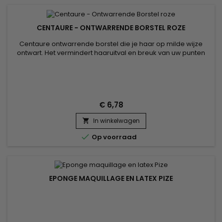
CENTAURE - ONTWARRENDE BORSTEL ROZE
Centaure ontwarrende borstel die je haar op milde wijze
ontwart. Het vermindert haaruitval en breuk van uw punten
meer dan een traditionele borstel. Het is uitgerust met zachte
borstelharen die je haar beschermen tijdens het ontwarren
en zo een zijdezacht en gezond resultaat garanderen.
Geschikt voor alle haartypes.
€ 6,78
In winkelwagen


Op voorraad
EPONGE MAQUILLAGE EN LATEX PIZE