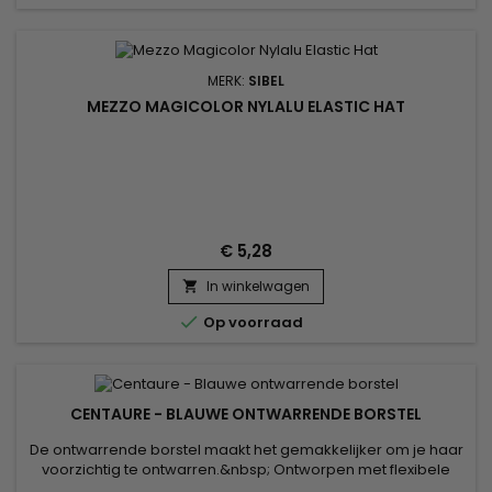
MERK:
SIBEL
MEZZO MAGICOLOR NYLALU ELASTIC HAT
€ 5,28
In winkelwagen


Op voorraad
CENTAURE - BLAUWE ONTWARRENDE BORSTEL
De ontwarrende borstel maakt het gemakkelijker om je haar
voorzichtig te ontwarren.&nbsp; Ontworpen met flexibele
tanden om breuk en verlies tijdens het ontwarren te