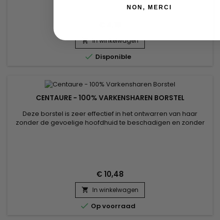
NON, MERCI
€ 4,18
In winkelwagen


Disponible
CENTAURE - 100% VARKENSHAREN BORSTEL
Deze borstel is zeer effectief in het ontwarren van haar
zonder de gevoelige hoofdhuid te beschadigen en zonder
de haarvezel te breken. Met zijn ergonomische handgreep
wordt hij bijzonder gewaardeerd voor het voorzichtig
ontwarren van kinderhaar.&nbsp; De Centaure-borstel is van
uitstekende kwaliteit en laat je haar niet 'elektrisch' achter....
€ 10,48
In winkelwagen


Op voorraad