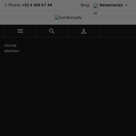

Phone:
+32 4 269 67 48
Blog
Nederlands



Menu
Home
Merken
60 secondes
Civic Cream
Em2h
Creme Of
Affirm
Nature
Alikay
Palmers
Curls
Izzy Coiffe
Naturals
Premium
CurlyWorld
Jessicurl
Agadir
Keratin Caviar
Dark and
Kee Mee koreaans
Ambi Skin
PureScalp Hair
Lovely
smoothing
Care
Spa
Design
KeraCare
ApHogee
Rafete Skin
Essentials
Keraplex
As I Am
Shea Moisture
DevaCurl
Kinky Curly
Avlon Texture
Shea Moisture
Dudu-Osun
Lyscia Tanin
Release
- KIDS
Eco Styler
Gladmakend
Babyliss Pro
Sibel
EM2H
Makari de Suisse
Biopeptides -
Skin Light
EM2H
Makari Bebe Care