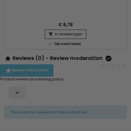
verminderen, garandeert het een klitvrije en natuurlijke
ontwarring. Het is ideaal voor alle haartypes.
€ 6,78
In winkelwagen


Op voorraad
Reviews (0) - Review moderation



Review the product
Product review processing policy

There are no reviews for this product yet.