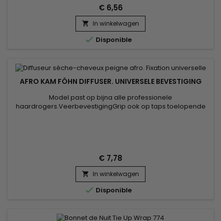
€ 6,56
In winkelwagen


Disponible
AFRO KAM FÖHN DIFFUSER. UNIVERSELE BEVESTIGING
Model past op bijna alle professionele
haardrogers.VeerbevestigingGrip ook op taps toelopende
modellen met rubberen remmen.De maximale diameter van
je föhn moet 50 mm zijn Geleverd met extra punt met een
diameter van 47 mm
€ 7,78
In winkelwagen


Disponible