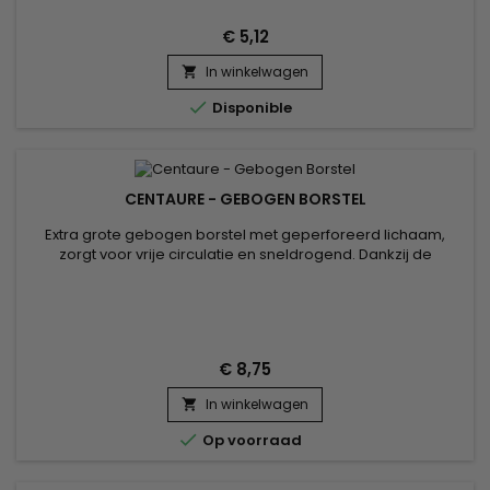
€ 5,12
In winkelwagen


Disponible
CENTAURE - GEBOGEN BORSTEL
Extra grote gebogen borstel met geperforeerd lichaam,
zorgt voor vrije circulatie en sneldrogend. Dankzij de
combinatie van natuurlijk zwijnenhaar en nylon ontwart de
gebogen Centaure-ontkrulborstel het haar op delicate wijze
en maakt het haar glad, waardoor een goede verdeling van
de haarverzorging van de hoofdhuid tot aan de haarpunten
mogelijk is....
€ 8,75
In winkelwagen


Op voorraad