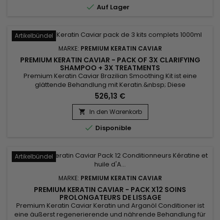

Auf Lager
Artikelbündel
MARKE:
PREMIUM KERATIN CAVIAR
PREMIUM KERATIN CAVIAR - PACK OF 3X CLARIFYING
SHAMPOO + 3X TREATMENTS
Premium Keratin Caviar Brazilian Smoothing Kit ist eine
glättende Behandlung mit Keratin.&nbsp; Diese
brasilianische Haarglättung wurde für geschädigtes,
526,13 €
trockenes Haar entwickelt und eignet sich auch perfekt für
alle Haartypen.&nbsp; Sie ist reich an Keratin und Arganöl
In den Warenkorb

und stärkt, umhüllt und repariert geschädigtes und

Disponible
geschwächtes Haar. Premium...
Artikelbündel
MARKE:
PREMIUM KERATIN CAVIAR
PREMIUM KERATIN CAVIAR - PACK X12 SOINS
PROLONGATEURS DE LISSAGE
Premium Keratin Caviar Keratin und Arganöl Conditioner ist
eine äußerst regenerierende und nährende Behandlung für