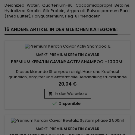
Deionized Water, Quartenium-80, Cocoamidopropyl Betaine,
Hydrolized Keratin, Silk Protein, Argan oil, Butyrospermum Parkii
(shea Butter), Polyquaternium, Peg-8 Phenacetin.
16 ANDERE ARTIKEL IN DER GLEICHEN KATEGORIE:
MARKE:
PREMIUM KERATIN CAVIAR
PREMIUM KERATIN CAVIAR ACTIV SHAMPOO - 1000ML
Dieses klärende Shampoo reinigt Haar und Kopfhaut
gründlich, entgiftet und entfernt alle Behandlungsrückstände
und Verschmutzungen.&nbsp; Premium Keratin Caviar Active
20,04 €
Shampoo öffnet die Schuppen Ihres Haares, um das
Eindringen von Keratin zu optimieren.&nbsp; Anschließend
In den Warenkorb

wird das Haar auf die Glättungsbehandlung vorbereitet.

Disponible
Vorteile des Premium...
MARKE:
PREMIUM KERATIN CAVIAR