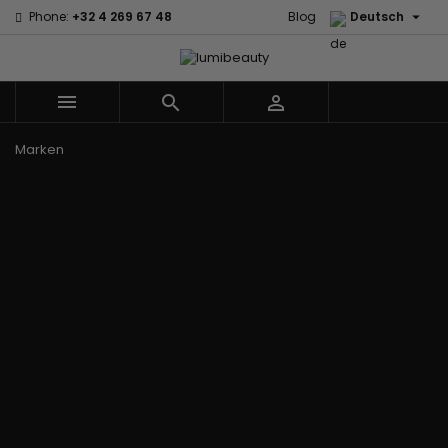

Phone:
+32 4 269 67 48
Blog
Deutsch



Menu
Marken
60 secondes
Civic Cream
Em2h
Creme Of
Affirm
Nature
Izzy Coiffe
Palmers
Alikay Naturals
Curls
Jessicurl
Premium
Agadir
CurlyWorld
Kee Mee Lissage
Keratin Caviar
Ambi Skin
Dark and
Coréen
PureScalp Hair
Care
Lovely
KeraCare
Spa
ApHogee
Design
Keraplex
Rafete Skin
As I Am
Essentials
Kinky Curly
Shea Moisture
Avlon Texture
DevaCurl
Lyscia Glättung
Shea Moisture -
Release
Dudu-Osun
mit Tanin
KIDS
BaByliss Pro
Eco Styler
Makari de Suisse
Sibel
Biopeptides -
Em2h
Makari Bébé
Skin Light
EM2H
EM2H
Mielle Organics
Sunny Isle
Black
Professionnel
Miss Jessie's
Syntonics