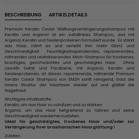
BESCHREIBUNG
ARTIKELDETAILS
Premium Keratin Caviar Glättungsverlängerungsshampoo mit
Keratin und Arganöl ist ein sulfatfreies Shampoo, das mit
Arganöl, Keratin und Seidenproteinen formuliert wurde. Es stärkt
das Haar, nährt es und verleiht ihm mehr Glanz und
Geschmeidigkeit. Feuchtigkeitsspendendes, reparierendes,
nährendes und revitalisierendes Milch-Shampoo für trockenes,
brüchiges, geschwächtes und geschädigtes Haar. Ohne
Laureth Sulfat und Parabene, mit Arganöl, Keratin und
Seidenproteinen, ist dieses reparierende, nährende Premium
Keratin Caviar Shampoo von EM2H sanft reinigend, baut die
innere Struktur der Haarfaser wieder auf und glättet die
Nagelhaut.
Wichtigste Inhaltsstoffe :
Keratin, um das Haar zu schützen und zu stärken.
Arganöl, um das Haar tiefgreifend zu nähren und seine
Geschmeidigkeit wiederherzustellen.
Ideal für geschädigtes, trockenes Haar und/oder zur
Verlängerung Ihrer brasilianischen Haarglättung !
Zutaten :