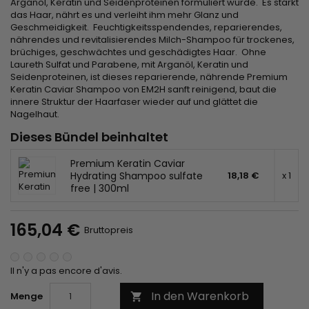
Arganöl, Keratin und Seidenproteinen formuliert wurde. Es stärkt
das Haar, nährt es und verleiht ihm mehr Glanz und
Geschmeidigkeit. Feuchtigkeitsspendendes, reparierendes,
nährendes und revitalisierendes Milch-Shampoo für trockenes,
brüchiges, geschwächtes und geschädigtes Haar. Ohne
Laureth Sulfat und Parabene, mit Arganöl, Keratin und
Seidenproteinen, ist dieses reparierende, nährende Premium
Keratin Caviar Shampoo von EM2H sanft reinigend, baut die
innere Struktur der Haarfaser wieder auf und glättet die
Nagelhaut.
Dieses Bündel beinhaltet
Premium Keratin Caviar
Hydrating Shampoo sulfate
18,18 €
x 1
free | 300ml
165,04 €
Bruttopreis
Il n'y a pas encore d'avis.
In den Warenkorb
Menge
