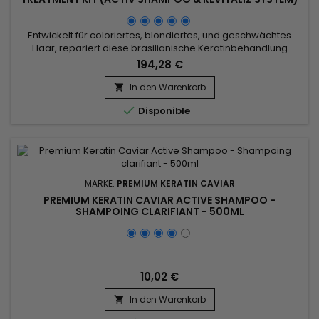
- 1000ML
Entwickelt für coloriertes, blondiertes, und geschwächtes
Haar, repariert diese brasilianische Keratinbehandlung
tiefgehend, spendet intensive Feuchtigkeit und glättet.
194,28 €
Angereichert mit Phyto-Keratin, Kaolin und Panthenol
bekämpft die Premium Keratin Caviar Brazilian Keratin
In den Warenkorb

Treatment Frizz effektiv und stärkt die Haarfaser, um

Disponible
Haarbruch zu verhindern....
MARKE:
PREMIUM KERATIN CAVIAR
PREMIUM KERATIN CAVIAR ACTIVE SHAMPOO -
SHAMPOING CLARIFIANT - 500ML
10,02 €
In den Warenkorb
