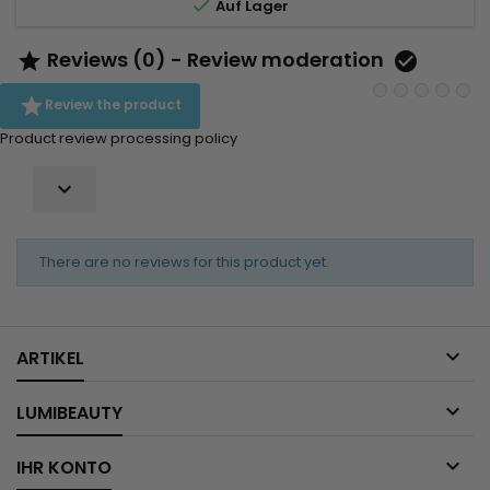

Auf Lager
Reviews (0) - Review moderation



Review the product
Product review processing policy

There are no reviews for this product yet.

ARTIKEL

LUMIBEAUTY

IHR KONTO