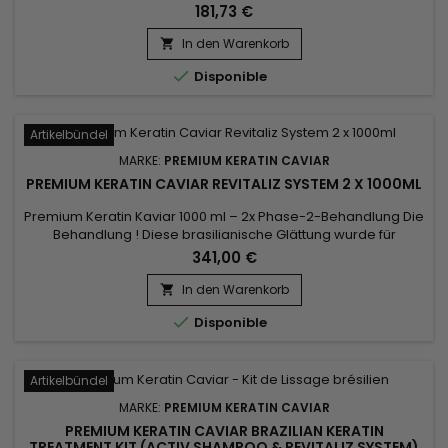
trockenes, strapaziertes Haar. Restrukturierende Spülung
181,73 €
und nährende Behandlung mit sehr hoher Konzentration,
speziell entwickelt für alle Haartypen (ausgetrocknet, sehr
In den Warenkorb

sensibilisiert), verleiht Ihrem Haar Geschmeidigkeit, Glanz,...

Disponible
Artikelbündel
MARKE:
PREMIUM KERATIN CAVIAR
PREMIUM KERATIN CAVIAR REVITALIZ SYSTEM 2 X 1000ML
Premium Keratin Kaviar 1000 ml – 2x Phase-2-Behandlung Die
Behandlung ! Diese brasilianische Glättung wurde für
strapaziertes und trockenes Haar entwickelt und eignet sich
341,00 €
auch perfekt für alle Haartypen. Reich an Argan und Keratin
stärkt es, ummantelt und repariert geschwächtes und
In den Warenkorb

geschädigtes Haar. Premium-Keratin-Kaviar verleiht

Disponible
Flexibilität,...
Artikelbündel
MARKE:
PREMIUM KERATIN CAVIAR
PREMIUM KERATIN CAVIAR BRAZILIAN KERATIN
TREATMENT KIT (ACTIV SHAMPOO & REVITALIZ SYSTEM)