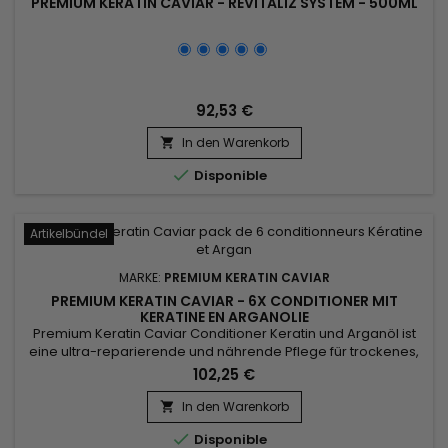
PREMIUM KERATIN CAVIAR - REVITALIZ SYSTEM - 500ML
92,53 €
In den Warenkorb


Disponible
Artikelbündel
MARKE:
PREMIUM KERATIN CAVIAR
PREMIUM KERATIN CAVIAR - 6X CONDITIONER MIT
KERATINE EN ARGANOLIE
Premium Keratin Caviar Conditioner Keratin und Arganöl ist
eine ultra-reparierende und nährende Pflege für trockenes,
geschädigtes Haar. Die nährende, restrukturierende Pflege
102,25 €
mit sehr hoher Konzentration wurde für alle Haartypen
entwickelt und verleiht Geschmeidigkeit, Glanz und
In den Warenkorb

Feuchtigkeit. Premium Keratin Caviar Conditioner nährt,

Disponible
umhüllt und...