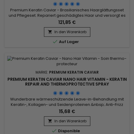
Premium Keratin Caviar - Brasilianisches Haarglättungsset
und Pflegeset. Repariert geschädigtes Haar und versorgt es
tiefenwirksam mit Feuchtigkeit, bekämpft Frizz und regt das
121,85 €
Haarwachstum an. Premium Keratin Caviar Revitaliz System
Brasilianische Haarglättung verleiht Kraft, umhüllt, baut die
In den Warenkorb

geschädigte Haarfaser wieder auf und glättet sie, beugt...

Auf Lager
MARKE:
PREMIUM KERATIN CAVIAR
PREMIUM KERATIN CAVIAR NANO HAIR VITAMIN - KERATIN
REPAIR AND THERMOPROTECTIVE SPRAY
Wunderbare wärmeschützende Leave-in-Behandlung mit
Keratin-, Kollagen- und Seidenproteinen.&nbsp; Anti-Frizz
und für alle Haartypen geeignet, Nano Hair Vitamin Spray
15,68 €
repariert, nährt und spendet tiefgehend Feuchtigkeit für
geschädigtes, trockenes und poröses Haar.&nbsp; Nicht
In den Warenkorb

fettender Wärmeschutz, Nano Hair Vitamin Spray entwirrt

Disponible
sanft, erleichtert das...