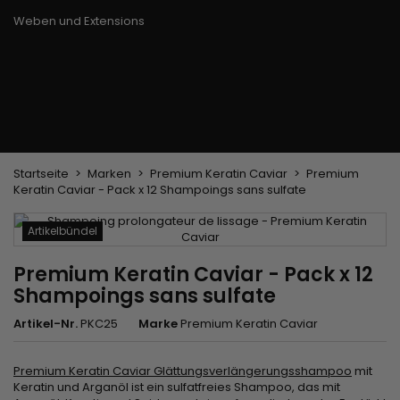
Trockenbürste
Weben und Extensions
Brasilianische Webstoffe
Perücken und Postiches
Clip-Extensions
Natürliche Perücken
Clips zum Trennen von Strähnen
Synthetische Perücken
Top Closures
Postiches
Keratin-Extensions
Startseite
Marken
Premium Keratin Caviar
Premium
Keratin Caviar - Pack x 12 Shampoings sans sulfate
Artikelbündel
Premium Keratin Caviar - Pack x 12
Shampoings sans sulfate
Artikel-Nr.
PKC25
Marke
Premium Keratin Caviar
Premium Keratin Caviar Glättungsverlängerungsshampoo
mit
Keratin und Arganöl ist ein sulfatfreies Shampoo, das mit