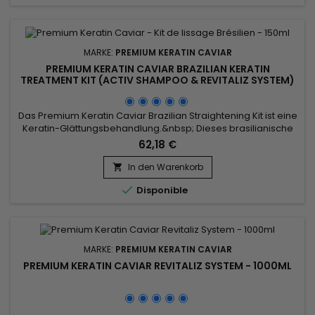
MARKE:
PREMIUM KERATIN CAVIAR
PREMIUM KERATIN CAVIAR BRAZILIAN KERATIN
TREATMENT KIT (ACTIV SHAMPOO & REVITALIZ SYSTEM)
- 150ML
Das Premium Keratin Caviar Brazilian Straightening Kit ist eine
Keratin-Glättungsbehandlung.&nbsp; Dieses brasilianische
Glätteisen wurde für strapaziertes, trockenes Haar entwickelt
62,18 €
und ist auch perfekt für Haartypen.&nbsp; Reich an Keratin
stärkt, umhüllt und repariert es geschädigtes und
In den Warenkorb

geschwächtes Haar.&nbsp; Premium Keratin Caviar verleiht...

Disponible
MARKE:
PREMIUM KERATIN CAVIAR
PREMIUM KERATIN CAVIAR REVITALIZ SYSTEM - 1000ML