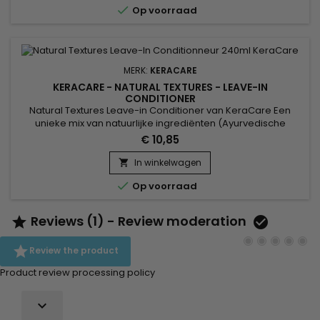

Op voorraad
voorkomt breuk en revitaliseert het haar....
MERK:
KERACARE
KERACARE - NATURAL TEXTURES - LEAVE-IN
CONDITIONER
Natural Textures Leave-in Conditioner van KeraCare Een
unieke mix van natuurlijke ingrediënten (Ayurvedische
kruidenextracten : Amla, Shikakai, Argan en Abessijnse olie)
€ 10,85
om goed te ontwarren. Zonder uit te spoelen hydrateert en
voedt het het haar diep, definieert het krullen en voorkomt
In winkelwagen

het kroezen.

Op voorraad
Reviews (1) - Review moderation



Review the product
Product review processing policy
