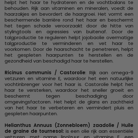
helpt het haar te hydrateren en de vochtbalans te
behouden. Rijk aan vitaminen en mineralen, voedt de
haarzakjes en bevordert de haargroei. Het vormt een
beschermende barrière rond het haar en beschermt
het tegen schade veroorzaakt door de hitte van
stylingtools en agressies van buitenaf. Door de
talgproductie te reguleren helpt jojobaolie overmatige
talgproductie te verminderen en vet haar te
voorkomen. Door de haarschacht te penetreren, helpt
het gespleten haarpunten te herstellen en de
gezondheid van beschadigd haar te herstellen.
Ricinus communis / Castorolie
: Rijk aan omega-9
vetzuren en vitamine E, waardoor het een natuurlijke
vochtinbrenger voor het haar is. Castorolie helpt het
haar te versterken, waardoor het sneller groeit en
beschermt tegen beschadiging door
omgevingsfactoren. Het helpt de glans en zachtheid
van het haar te verbeteren en vermindert pluis en
gespleten haarpunten.
Helianthus Annuus (Zonnebloem) zaadolie / Huile
de graine de tournesol:
is een olie rijk aan essentiële
vetzuren, met name linolzuur, en vitamine E, een