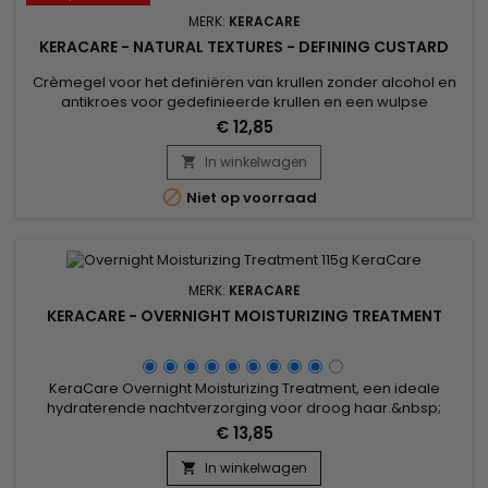
MERK:
KERACARE
KERACARE - NATURAL TEXTURES - DEFINING CUSTARD
Crèmegel voor het definiëren van krullen zonder alcohol en
antikroes voor gedefinieerde krullen en een wulpse
aanraking.&nbsp;&nbsp;De formule verrijkt met extracten
€ 12,85
van Amla en Shikakai, maakt het mogelijk om het haar diep
te hydrateren en te voeden, terwijl Argan en Abessijnse olie
In winkelwagen

een natuurlijke glans aan de krullen geven.&nbsp; Keracare

Niet op voorraad
Defining...
MERK:
KERACARE
KERACARE - OVERNIGHT MOISTURIZING TREATMENT
KeraCare Overnight Moisturizing Treatment, een ideale
hydraterende nachtverzorging voor droog haar.&nbsp;
KeraCare Overnight is gebaseerd op zonnebloem- en
€ 13,85
kokosolie met hydraterende en verzachtende
eigenschappen.&nbsp; Het verzacht, geeft zachtheid en
In winkelwagen

hydrateert diep.&nbsp; Anti-kroezen, het ontwart zachtjes,