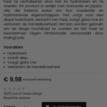
haar te revitaliseren door het te hydrateren en te
voeden. Dit product is verrijkt met ricinusolie en jojoba-
olie, die bekend staan om hun voedende en
hydraterende eigenschappen. Het zorgt voor een
diepe hydratatie, verzacht het haar, voegt glans toe en
verbetert de handelbaarheid. Het kan worden gebruikt
om de droge hoofdhuid te voeden en het haar te
beschermen tegen hitteschade veroorzaakt door
stylingtools.
Voordelen
Hydrateert
Voedt diep
Voegt glans toe
Verbetert de handelbaarheid
€ 9,98
Inclusief belasting
(5/5) out of 1 total ratings
Read the reviews
In winkelwagen
Aantal
