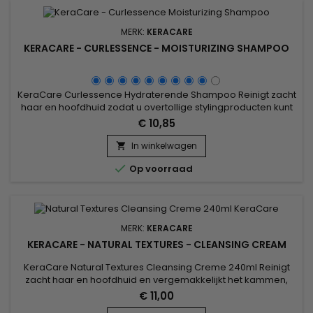
MERK:
KERACARE
KERACARE - CURLESSENCE - MOISTURIZING SHAMPOO
KeraCare Curlessence Hydraterende Shampoo Reinigt zacht
haar en hoofdhuid zodat u overtollige stylingproducten kunt
verwijderen zonder al uw natuurlijke oliën te verwijderen !
€ 10,85
Heerlijk hydrateert, ontwart en geeft glans.
In winkelwagen


Op voorraad
MERK:
KERACARE
KERACARE - NATURAL TEXTURES - CLEANSING CREAM
KeraCare Natural Textures Cleansing Creme 240ml Reinigt
zacht haar en hoofdhuid en vergemakkelijkt het kammen,
een sulfaatvrije hydraterende krulwas met Amla, Neem en
€ 11,00
Shikakai (Ayurvedische) Botanicals plus Argan en Abyssinian