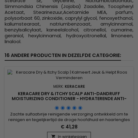
Stearate SE, Glycerine, Natriumbicarbonaat,
Simmondsia Chinensis (Jojoba) Zaadolie, Tocopheryl
Acetaat, Stearinezuur,Acetamide MEA, parfum,
polysorbaat 60, zinkoxide, caprylyl glycol, fenoxyethanol,
kaliumstearaat, natriumbenzoaat, amylcinnamal,
benzylsalicylaat, kaneelalcohol, citronellol, cumarine,
geraniol, hexylcinnamal, hydroxycitronellal, limoneen,
linalool.
16 ANDERE PRODUCTEN IN DEZELFDE CATEGORIE:
MERK:
KERACARE
KERACARE DRY & ITCHY SCALP ANTI-DANDRUFF
MOISTURIZING CONDITIONER - HYDRATERENDE ANTI-
ROOS CONDITIONER - 950ML
Zachte sulfaatvrije reinigende verzorging ontwikkeld om te
reinigen en tegelijkertijd de droge hoofdhuid en haar­lengtes
intensief te hydrateren. Ideaal bij roos, jeuk, droogheid of
€ 41,28
schilfering gerelateerd aan seborroïsche dermatitis. Klinisch
getest: verbetert de elasticiteit tot 105%, verhoogt de
In winkelwagen
