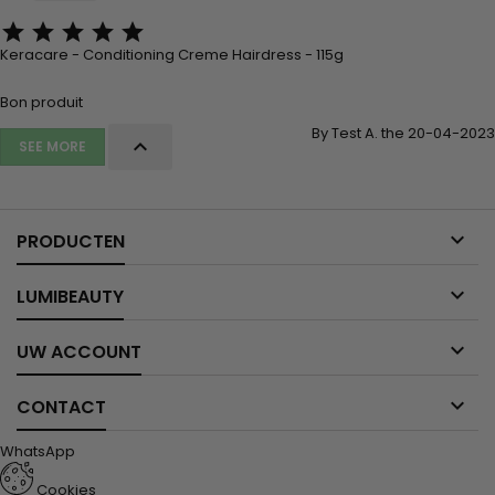





Keracare - Conditioning Creme Hairdress - 115g
Bon produit
By Test A. the 20-04-2023

SEE MORE

PRODUCTEN

LUMIBEAUTY

UW ACCOUNT

CONTACT
WhatsApp
Cookies