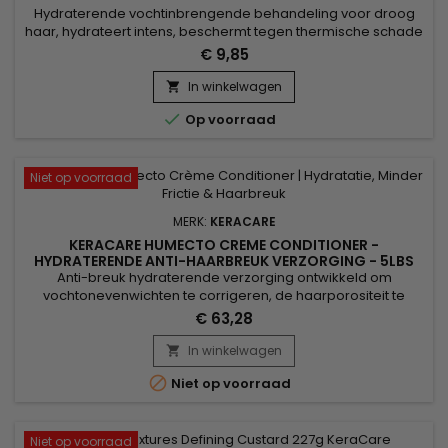
Hydraterende vochtinbrengende behandeling voor droog
haar, hydrateert intens, beschermt tegen thermische schade
en geeft glans.&nbsp; Verrijkt met Castorolie om te
€ 9,85
versterken.&nbsp; De vochtinbrengende formule, rijk aan,
voedt beschadigd haar en garandeert een zacht, glanzend
In winkelwagen

en gehydrateerd resultaat. &nbsp;Keracare Oil Moisturizer

Op voorraad
met Jojoba-olie...
Niet op voorraad
MERK:
KERACARE
KERACARE HUMECTO CREME CONDITIONER -
HYDRATERENDE ANTI-HAARBREUK VERZORGING - 5LBS
Anti-breuk hydraterende verzorging ontwikkeld om
vochtonevenwichten te corrigeren, de haarporositeit te
verbeteren en wrijving tussen haarvezels te verminderen om
€ 63,28
haarbreuk te beperken. Het helpt uitdroging te voorkomen
veroorzaakt door chemische behandelingen en hittestyling,
In winkelwagen

terwijl het body en souplesse aan het haar geeft. Verrijkt

Niet op voorraad
met...
Niet op voorraad