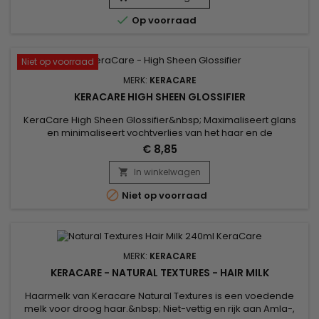
hydratatie met 9,7% en verbetert het ontwarren met...

Op voorraad
Niet op voorraad
MERK:
KERACARE
KERACARE HIGH SHEEN GLOSSIFIER
KeraCare High Sheen Glossifier&nbsp; Maximaliseert glans
en minimaliseert vochtverlies van het haar en de
hoofdhuid.&nbsp; Bevat natuurlijke lipofiele verzachtende
€ 8,85
middelen om nagelriemoppervlakken af te dichten.&nbsp;
Minimaliseert breuk.&nbsp; Haar blijft gloeien, vol en
In winkelwagen

vloeibaar met beweging !&nbsp; 115gr

Niet op voorraad
MERK:
KERACARE
KERACARE - NATURAL TEXTURES - HAIR MILK
Haarmelk van Keracare Natural Textures is een voedende
melk voor droog haar.&nbsp; Niet-vettig en rijk aan Amla-,