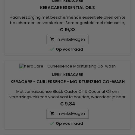
MERK:
KERACARE
KERACARE ESSENTIAL OILS
Haarverzorging met beschermende essentiële oliën om te
beschermen en versterken. Samengesteld met ricinusolie,
kokosolie, jojobablaadextract en aloë vera, ideaal om het
€ 19,33
haar te voeden en te versterken. Ricinusolie bevordert de
haargroei en versterkt het haar dankzij de essentiële
In winkelwagen

vetzuren. Kokosolie, rijk aan verzadigde vetzuren, zorgt voor

Op voorraad
een diepe...
MERK:
KERACARE
KERACARE - CURLESSENCE - MOISTURIZING CO-WASH
Met Jamaicaanse Black Castor Oil & Coconut Oil om
verbazingwekkend vocht vast te houden, waardoor je haar
zacht, handelbaar en gezond blijft.Verandert dagen oude
€ 9,84
wash &go's in fris uitziende, goed gedefinieerde
gehydrateerde krullen.
In winkelwagen


Op voorraad