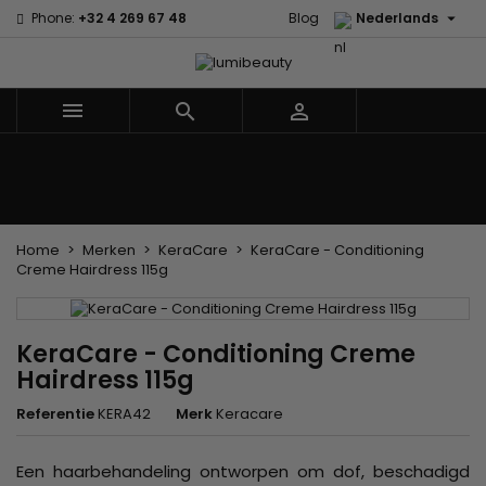

Phone:
+32 4 269 67 48
Blog
Nederlands



Menu
Home
Merken
Haarverzorging
Lichaams- en gezichtsverzorging
Kinderen
Accessoires
Weven en lonten
Home
Merken
KeraCare
KeraCare - Conditioning
Creme Hairdress 115g
KeraCare - Conditioning Creme
Hairdress 115g
Referentie
KERA42
Merk
Keracare
Een haarbehandeling ontworpen om dof, beschadigd