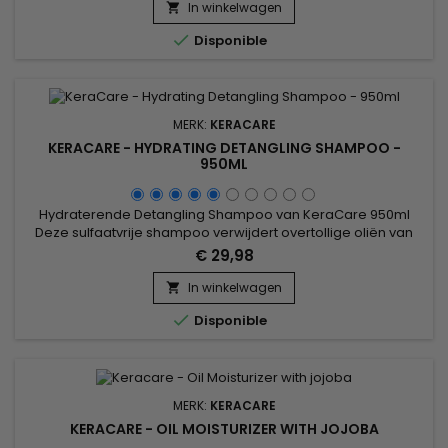
oliën.
In winkelwagen


Disponible
MERK:
KERACARE
KERACARE - HYDRATING DETANGLING SHAMPOO -
950ML
Hydraterende Detangling Shampoo van KeraCare 950ml
Deze sulfaatvrije shampoo verwijdert overtollige oliën van
haar en hoofdhuid zonder te strippen.&nbsp; Vermindert
€ 29,98
wrijving tussen de vezels. Herstelt beschadigde delen langs
de haarschacht en weggespleten haarpunten.&nbsp;
In winkelwagen

Verbetert de uitlijning van de nagelriemen. Bevat natuurlijke

Disponible
botanische...
MERK:
KERACARE
KERACARE - OIL MOISTURIZER WITH JOJOBA