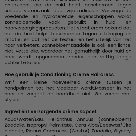
antioxidant die de huid helpt beschermen tegen
schade veroorzaakt door vrije radicalen. Vanwege de
voedende en hydraterende eigenschappen wordt
zonnebloemolie vaak gebruikt in huid- en
haarverzorgingsproducten. Het staat erom bekend dat
het de huid helpt beschermen tegen uitdroging en
irritatie, en dat het de textuur en het uiterlijk van het
haar verbetert. Zonnebloemzaadolie is ook een lichte,
niet-vette olie, waardoor het gemakkelijk door huid en
haar wordt opgenomen zonder een vettig laagje
achter te laten.
Hoe gebruik je Conditioning Creme Hairdress
Wrijf een kleine hoeveelheid crème tussen je
handpalmen tot het vloeibaar wordt.Masseer in het
haar en vergeet de hoofdhuid niet. Ga verder met
stylen.
Ingrediënt verzorgende crème kapsel
Aqua/Water/Eau, Helianthus Annuus (Zonnebloem)
Zaadolie, Isopropyl Palmitate, Cera Alba/Beeswas/Cire
d'abeille, Ricinus Communis (Castor) Zaadolie, Glyceryl