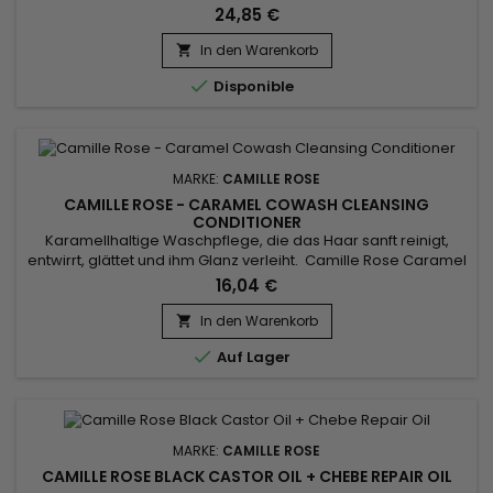
kreieren.&nbsp; Es spendet Feuchtigkeit, parfümiert und
24,85 €
formt Locken ohne Pappmaché-Effekt.&nbsp; Angereichert
mit Marshmallow und Agavenblättern sorgt er dafür, dass
In den Warenkorb

Ihre Locken den ganzen Tag über an Ort und Stelle bleiben !

Disponible
Kann mit den...
MARKE:
CAMILLE ROSE
CAMILLE ROSE - CARAMEL COWASH CLEANSING
CONDITIONER
Karamellhaltige Waschpflege, die das Haar sanft reinigt,
entwirrt, glättet und ihm Glanz verleiht. Camille Rose Caramel
Cowash Cleansing Conditioner entfernt alle Spuren von
16,04 €
Schmutz und überschüssigem Talg aus dem Haar. Dank der
Vorteile von Aloe Vera-Saft, Distelsamenöl und nativem
In den Warenkorb

Kokosnussöl kann diese luxuriöse Waschcreme täglich

Auf Lager
verwendet werden,...
MARKE:
CAMILLE ROSE
CAMILLE ROSE BLACK CASTOR OIL + CHEBE REPAIR OIL