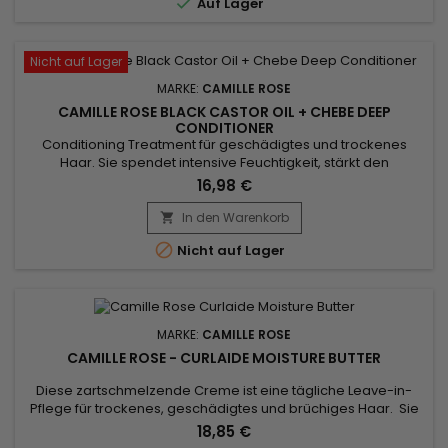

Auf Lager
und...
Nicht auf Lager
MARKE:
CAMILLE ROSE
CAMILLE ROSE BLACK CASTOR OIL + CHEBE DEEP
CONDITIONER
Conditioning Treatment für geschädigtes und trockenes
Haar. Sie spendet intensive Feuchtigkeit, stärkt den
Haarschaft und regt das Wachstum an.&nbsp; Formuliert mit
16,98 €
schwarzem Rizinusöl, das für seine feuchtigkeitsspendenden
und stärkenden Eigenschaften bekannt ist. Formuliert mit
In den Warenkorb

Chebe, einer traditionellen Kräutermischung aus dem

Nicht auf Lager
Tschad, die die...
MARKE:
CAMILLE ROSE
CAMILLE ROSE - CURLAIDE MOISTURE BUTTER
Diese zartschmelzende Creme ist eine tägliche Leave-in-
Pflege für trockenes, geschädigtes und brüchiges Haar. Sie
dringt sofort in das Innere der Haarfaser ein, repariert sie und
18,85 €
verwandelt sie in geschmeidiges, seidiges Material. Camille