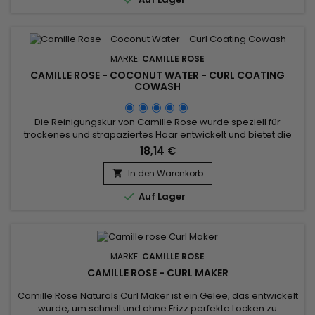
und Schutz vor...
MARKE:
CAMILLE ROSE
CAMILLE ROSE - COCONUT WATER - CURL COATING
COWASH
Die Reinigungskur von Camille Rose wurde speziell für
trockenes und strapaziertes Haar entwickelt und bietet die
Vorteile eines Shampoos und einer Spülung. Camille Rose
18,14 €
Naturals Coconut Water Curl Coating Cowash ist mit
Kokoswasser, Leinöl und Avocadoöl formuliert und erfrischt
In den Warenkorb

und reinigt Ihr Haar sanft, während es gleichzeitig intensive

Auf Lager
Feuchtigkeit...
MARKE:
CAMILLE ROSE
CAMILLE ROSE - CURL MAKER
Camille Rose Naturals Curl Maker ist ein Gelee, das entwickelt
wurde, um schnell und ohne Frizz perfekte Locken zu