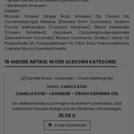
- Spülen Sie es anschließend gründlich aus.
- Bei Bedarf erneuern.
Zutaten :
Wasser, Infused Ginger Root, Aniseed Oil, Cassia Oil,
Cocamidopropyl Betaine (Derived from Coconuts), Sodium
Cocoyl Isethionates (Coconut Cleanser), Glycol Distearate
(Cream Emollient), Disodium Cocoamphodipropionate
(Derived from Coconuts), Ricinus Communis, (Castor) Seed Oil,
Polysorbate 20, Polyquatemium-10, Citric Acid, Phenoxyethanol,
Caprylyl Glycol, Essential Scents.
16 ANDERE ARTIKEL IN DER GLEICHEN KATEGORIE:
MARKE:
CAMILLE ROSE
CAMILLE ROSE - LAVENDER - CRUSH DEFINING GEL
Ein definierendes Lockengel mit echtem Lavendelöl, das
natürliche Frisuren festigt und die Strähnen mit wichtigen
Nährstoffen versorgt. Definieren Sie Ihre Locken mit Curl Crush
35,08 €
Defining Gel. Unser mit Öl angereichertes Styling-Gel für
Locken mit pflegendem Kokosnuss-, Jojoba- und echtem
In den Warenkorb

Lavendelöl wurde entwickelt, um lockiges Haar zu definieren