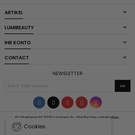

ARTIKEL

LUMIBEAUTY

IHR KONTO

CONTACT
NEWSLETTER
Facebook
Twitter
YouTube
Pinterest
Instagram
© Urheberrecht 2026 lumibeauty. Alle Rechte vorbehalten.
Cookies