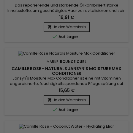
Das reparierende und stärkende Öl kombiniert starke
Inhaltsstoffe, um geschädigtes Haar zu revitalisieren und sein
Wachstum zu fördern. Schwarzes Rizinusöl ist für seine
16,91 €
durchblutungsfördernden Eigenschaften in der Kopfhaut
bekannt, die dazu beitragen, das Haarwachstum zu
In den Warenkorb

beschleunigen.&nbsp; Kokosnussöl spendet tiefgehende

Auf Lager
Feuchtigkeit, reduziert...
MARKE:
BOUNCE CURL
CAMILLE ROSE - NATURALS JANSYN'S MOISTURE MAX
CONDITIONER
Jansyn's Moisture Max Conditioner ist eine mit Vitaminen
angereicherte, feuchtigkeitsspendende Pflegespülung auf
Kakaobasis, die das Auftreten von Spliss und krausem Haar
15,65 €
reduziert. Süße Kokosnussmilch und Kokosnussöltropfen
werden mit Bio-Aloe-Vera-Saft gemischt und dann mit
In den Warenkorb

reichhaltiger Shea- und Kakaobutter zu einer pflegenden

Auf Lager
Basis verdickt....