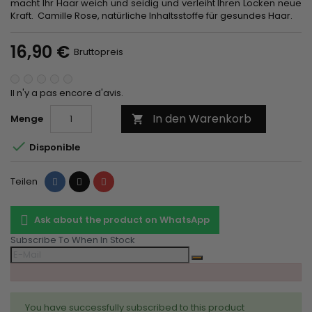
macht Ihr Haar weich und seidig und verleiht Ihren Locken neue
Kraft. Camille Rose, natürliche Inhaltsstoffe für gesundes Haar.
16,90 €
Bruttopreis
Il n'y a pas encore d'avis.
In den Warenkorb
Menge


Disponible
Teilen
Tweet
Pinterest
Teilen
Ask about the product on WhatsApp
Subscribe To When In Stock
You have successfully subscribed to this product