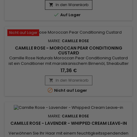
Rose Curlaide Moisture Butter umhüllt das Haar auf seiner
In den Warenkorb

gesamten Länge, um die Schuppenschicht zu versiegeln

Auf Lager
und...
Nicht auf Lager
MARKE:
CAMILLE ROSE
CAMILLE ROSE - MOROCCAN PEAR CONDITIONING
CUSTARD
Camille Rose Naturals Moroccan Pear Conditioning Custard
ist ein Conditioner mit marokkanischem Birnenöl, Sheabutter
und Vitaminen, der Ihr Haar intensiv mit Feuchtigkeit und
17,36 €
Nährstoffen versorgt.&nbsp; Es ist ideal für alle Haartypen,
macht das Haar geschmeidig und verleiht ihm einen
In den Warenkorb

seidigen Glanz.&nbsp; Kombinieren Sie es mit den anderen

Nicht auf Lager
Produkten...
MARKE:
CAMILLE ROSE
CAMILLE ROSE - LAVENDER - WHIPPED CREAM LEAVE-IN
Verwöhnen Sie Ihr Haar mit einem feuchtigkeitsspendenden