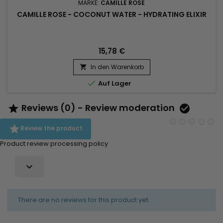
MARKE:
CAMILLE ROSE
CAMILLE ROSE - COCONUT WATER - HYDRATING ELIXIR
15,78 €
In den Warenkorb


Auf Lager
Reviews (0) - Review moderation



Review the product
Product review processing policy

There are no reviews for this product yet.