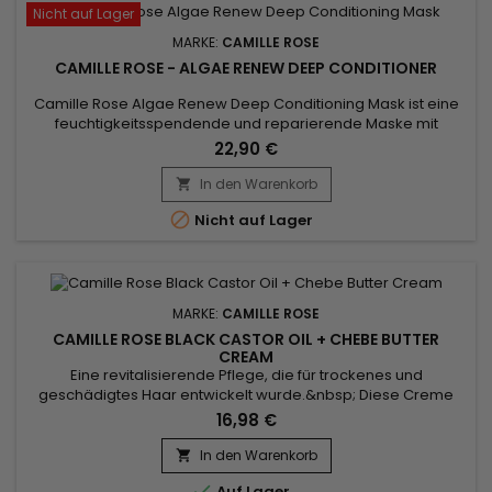
Nicht auf Lager
MARKE:
CAMILLE ROSE
CAMILLE ROSE - ALGAE RENEW DEEP CONDITIONER
Camille Rose Algae Renew Deep Conditioning Mask ist eine
feuchtigkeitsspendende und reparierende Maske mit
Grünalgen, Mango- und Kakaobutter. Als ideale Pflege für
22,90 €
trockenes und brüchiges Haar dringt sie in die Haarfaser ein
und hilft, Ihr Haar zu revitalisieren, sodass es gesund bleibt.
In den Warenkorb

Kombinieren Sie es mit anderen Produkten der Marke

Nicht auf Lager
Camille Rose,...
MARKE:
CAMILLE ROSE
CAMILLE ROSE BLACK CASTOR OIL + CHEBE BUTTER
CREAM
Eine revitalisierende Pflege, die für trockenes und
geschädigtes Haar entwickelt wurde.&nbsp; Diese Creme
kombiniert die Vorteile von schwarzem Rizinusöl, das dafür
16,98 €
bekannt ist, das Wachstum anzuregen und die Haarwurzeln
zu stärken, mit den schützenden und nährenden
In den Warenkorb

Eigenschaften von Chébé und spendet so tiefe Feuchtigkeit

Auf Lager