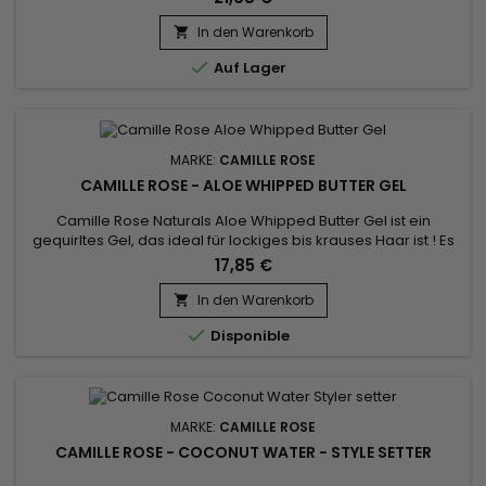
Olivenfrüchten und aromatischem Rosmarinextrakt ist mit
echtem Lavendelöl gebraut und so konzipiert, dass sie die
In den Warenkorb

Strähnen weich macht, entwirrt und mit Feuchtigkeit versorgt.

Auf Lager
Beim Waschen...
MARKE:
CAMILLE ROSE
CAMILLE ROSE - ALOE WHIPPED BUTTER GEL
Camille Rose Naturals Aloe Whipped Butter Gel ist ein
gequirltes Gel, das ideal für lockiges bis krauses Haar ist ! Es
definiert die Locken perfekt und sorgt für ein natürliches
17,85 €
Finish.&nbsp; Ihr Haar wird weich, glänzend, genährt und mit
Feuchtigkeit versorgt.&nbsp; Für noch bessere Ergebnisse
In den Warenkorb

kombinieren Sie es mit den anderen Produkten der Camille...

Disponible
MARKE:
CAMILLE ROSE
CAMILLE ROSE - COCONUT WATER - STYLE SETTER