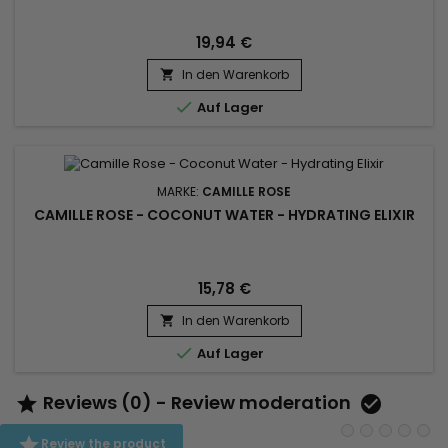
19,94 €
In den Warenkorb


Auf Lager
MARKE:
CAMILLE ROSE
CAMILLE ROSE - COCONUT WATER - HYDRATING ELIXIR
15,78 €
In den Warenkorb


Auf Lager
Reviews (0) - Review moderation



Review the product