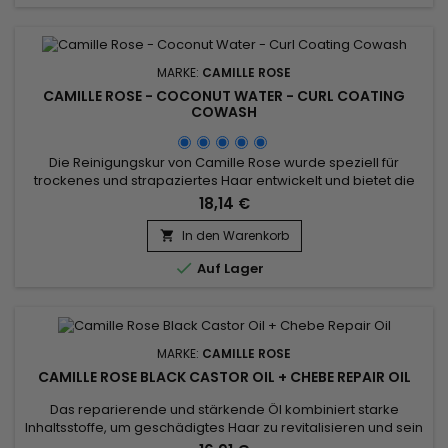
MARKE:
CAMILLE ROSE
CAMILLE ROSE - COCONUT WATER - CURL COATING
COWASH
Die Reinigungskur von Camille Rose wurde speziell für
trockenes und strapaziertes Haar entwickelt und bietet die
Vorteile eines Shampoos und einer Spülung. Camille Rose
18,14 €
Naturals Coconut Water Curl Coating Cowash ist mit
Kokoswasser, Leinöl und Avocadoöl formuliert und erfrischt
In den Warenkorb

und reinigt Ihr Haar sanft, während es gleichzeitig intensive

Auf Lager
Feuchtigkeit...
MARKE:
CAMILLE ROSE
CAMILLE ROSE BLACK CASTOR OIL + CHEBE REPAIR OIL
Das reparierende und stärkende Öl kombiniert starke
Inhaltsstoffe, um geschädigtes Haar zu revitalisieren und sein
Wachstum zu fördern. Schwarzes Rizinusöl ist für seine