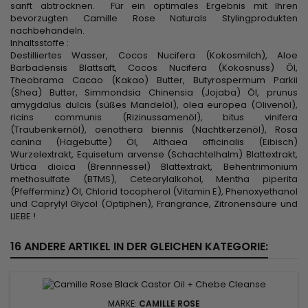
sanft abtrocknen. Für ein optimales Ergebnis mit Ihren
bevorzugten Camille Rose Naturals Stylingprodukten
nachbehandeln.
Inhaltsstoffe :
Destilliertes Wasser, Cocos Nucifera (Kokosmilch), Aloe
Barbadensis Blattsaft, Cocos Nucifera (Kokosnuss) Öl,
Theobrama Cacao (Kakao) Butter, Butyrospermum Parkii
(Shea) Butter, Simmondsia Chinensia (Jojaba) Öl, prunus
amygdalus dulcis (süßes Mandelöl), olea europea (Olivenöl),
ricins communis (Rizinussamenöl), bitus vinifera
(Traubenkernöl), oenothera biennis (Nachtkerzenöl), Rosa
canina (Hagebutte) Öl, Althaea officinalis (Eibisch)
Wurzelextrakt, Equisetum arvense (Schachtelhalm) Blattextrakt,
Urtica dioica (Brennnessel) Blattextrakt, Behentrimonium
methosulfate (BTMS), Cetearylalkohol, Mentha piperita
(Pfefferminz) Öl, Chlorid tocopherol (Vitamin E), Phenoxyethanol
und Caprylyl Glycol (Optiphen), Frangrance, Zitronensäure und
LIEBE !
16 ANDERE ARTIKEL IN DER GLEICHEN KATEGORIE:
MARKE:
CAMILLE ROSE