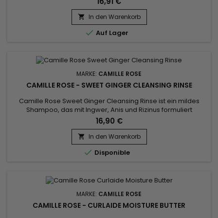
16,91 €
durchblutungsfördernden Eigenschaften in der Kopfhaut
bekannt, die dazu beitragen, das Haarwachstum zu
In den Warenkorb

beschleunigen.&nbsp; Kokosnussöl spendet tiefgehende

Auf Lager
Feuchtigkeit, reduziert...
MARKE:
CAMILLE ROSE
CAMILLE ROSE - SWEET GINGER CLEANSING RINSE
Camille Rose Sweet Ginger Cleansing Rinse ist ein mildes
Shampoo, das mit Ingwer, Anis und Rizinus formuliert
wurde.&nbsp; Es macht Ihr Haar weich und seidig und verleiht
16,90 €
Ihren Locken neue Kraft.&nbsp; Camille Rose, natürliche
Inhaltsstoffe für gesundes Haar.
In den Warenkorb


Disponible
MARKE:
CAMILLE ROSE
CAMILLE ROSE - CURLAIDE MOISTURE BUTTER