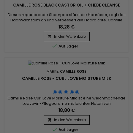
CAMILLE ROSE BLACK CASTOR OIL + CHEBE CLEANSE
Dieses reparierende Shampoo stärkt die Haarfaser, regt das
Haarwachstum an und verbessert die Haardichte. Camille
Rose Black Castor Oil und Chebe Cleanse bietet eine
18,28 €
natürliche Antwort auf die Bedürfnisse von geschwächtem
und nach Vitalität strebendem Haar.&nbsp; Das an
In den Warenkorb

Fettsäuren reiche Rizinusöl spendet tiefgehende Feuchtigkeit

Auf Lager
und fördert ein...
MARKE:
CAMILLE ROSE
CAMILLE ROSE - CURL LOVE MOISTURE MILK
Camille Rose Curl Love Moisture Milk ist eine weichmachende
Leave-in-Pflegecreme mit leichten Noten von
Macadamianuss und Vanille.Die nährende Reismilch wird mit
18,80 €
unserer natürlichen Ölmischung aus Bio-Avocado, Rizinus
und Macadamia angedickt.&nbsp; Für eine
In den Warenkorb

feuchtigkeitsspendende und stärkende Wirkung werden

Auf Lager
Safttröpfchen von Hagebutten und Aloe mit...