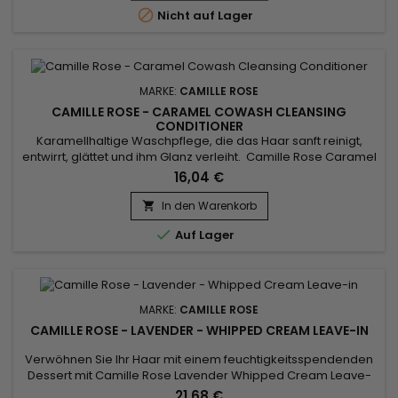
Kombinieren Sie es mit anderen Produkten der Marke

Nicht auf Lager
Camille Rose,...
MARKE:
CAMILLE ROSE
CAMILLE ROSE - CARAMEL COWASH CLEANSING
CONDITIONER
Karamellhaltige Waschpflege, die das Haar sanft reinigt,
entwirrt, glättet und ihm Glanz verleiht. Camille Rose Caramel
Cowash Cleansing Conditioner entfernt alle Spuren von
16,04 €
Schmutz und überschüssigem Talg aus dem Haar. Dank der
Vorteile von Aloe Vera-Saft, Distelsamenöl und nativem
In den Warenkorb

Kokosnussöl kann diese luxuriöse Waschcreme täglich

Auf Lager
verwendet werden,...
MARKE:
CAMILLE ROSE
CAMILLE ROSE - LAVENDER - WHIPPED CREAM LEAVE-IN
Verwöhnen Sie Ihr Haar mit einem feuchtigkeitsspendenden
Dessert mit Camille Rose Lavender Whipped Cream Leave-
In. Unsere intensive Leave-in-Creme mit Tröpfchen von
21,68 €