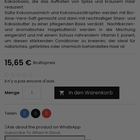
Kakaobasis, die das Auftreten von Spliss und krausem Haar
reduziert.
Süße Kokosnussmilch und Kokosnussöltropfen werden mit Bio-
Aloe-Vera-Saft gemischt und dann mit reichhaltiger Shea- und
Kakaobutter zu einer pflegenden Basis verdickt. Nachtkerzen-
und aromatisches Hagebuttenöl werden in die Mischung
eingerührt und mit einem Schuss nährendem Vitamin E püriert,
um diesen stärkenden Conditioner zu kreieren, der ideal für
natürliches, gefärbtes oder chemisch behandeltes Haar ist.
15,65 €
Bruttopreis
Il n'y a pas encore d'avis.
In den Warenkorb
Menge

Teilen
Tweet
Pinterest
Teilen
Ask about the product on WhatsApp
Subscribe To When In Stock