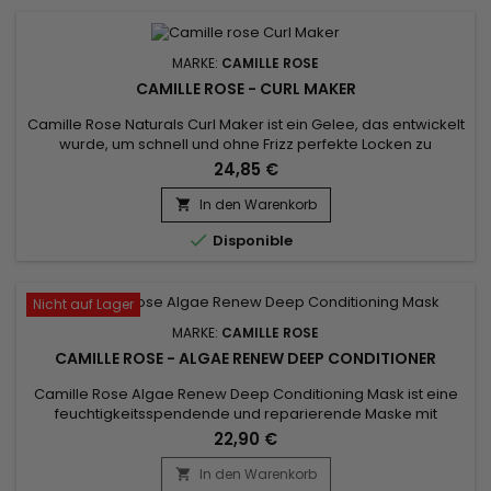
MARKE:
CAMILLE ROSE
CAMILLE ROSE - CURL MAKER
Camille Rose Naturals Curl Maker ist ein Gelee, das entwickelt
wurde, um schnell und ohne Frizz perfekte Locken zu
kreieren.&nbsp; Es spendet Feuchtigkeit, parfümiert und
24,85 €
formt Locken ohne Pappmaché-Effekt.&nbsp; Angereichert
mit Marshmallow und Agavenblättern sorgt er dafür, dass
In den Warenkorb

Ihre Locken den ganzen Tag über an Ort und Stelle bleiben !

Disponible
Kann mit den...
Nicht auf Lager
MARKE:
CAMILLE ROSE
CAMILLE ROSE - ALGAE RENEW DEEP CONDITIONER
Camille Rose Algae Renew Deep Conditioning Mask ist eine
feuchtigkeitsspendende und reparierende Maske mit
Grünalgen, Mango- und Kakaobutter. Als ideale Pflege für
22,90 €
trockenes und brüchiges Haar dringt sie in die Haarfaser ein
und hilft, Ihr Haar zu revitalisieren, sodass es gesund bleibt.
In den Warenkorb
