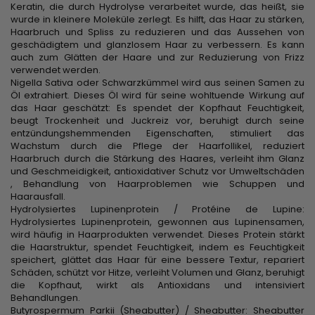
Keratin, die durch Hydrolyse verarbeitet wurde, das heißt, sie
wurde in kleinere Moleküle zerlegt. Es hilft, das Haar zu stärken,
Haarbruch und Spliss zu reduzieren und das Aussehen von
geschädigtem und glanzlosem Haar zu verbessern. Es kann
auch zum Glätten der Haare und zur Reduzierung von Frizz
verwendet werden.
Nigella Sativa oder Schwarzkümmel wird aus seinen Samen zu
Öl extrahiert. Dieses Öl wird für seine wohltuende Wirkung auf
das Haar geschätzt: Es spendet der Kopfhaut Feuchtigkeit,
beugt Trockenheit und Juckreiz vor, beruhigt durch seine
entzündungshemmenden Eigenschaften, stimuliert das
Wachstum durch die Pflege der Haarfollikel, reduziert
Haarbruch durch die Stärkung des Haares, verleiht ihm Glanz
und Geschmeidigkeit, antioxidativer Schutz vor Umweltschäden
, Behandlung von Haarproblemen wie Schuppen und
Haarausfall.
Hydrolysiertes Lupinenprotein / Protéine de Lupine:
Hydrolysiertes Lupinenprotein, gewonnen aus Lupinensamen,
wird häufig in Haarprodukten verwendet. Dieses Protein stärkt
die Haarstruktur, spendet Feuchtigkeit, indem es Feuchtigkeit
speichert, glättet das Haar für eine bessere Textur, repariert
Schäden, schützt vor Hitze, verleiht Volumen und Glanz, beruhigt
die Kopfhaut, wirkt als Antioxidans und intensiviert
Behandlungen.
Butyrospermum Parkii (Sheabutter) / Sheabutter: Sheabutter