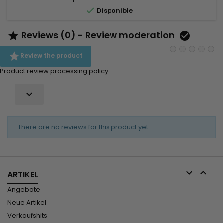
Feuchtigkeit zu spenden, die Elastizität des Haares

Disponible
wiederherzustellen,...
Reviews (0) - Review moderation



Review the product
Product review processing policy

There are no reviews for this product yet.


ARTIKEL
Angebote
Neue Artikel
Verkaufshits