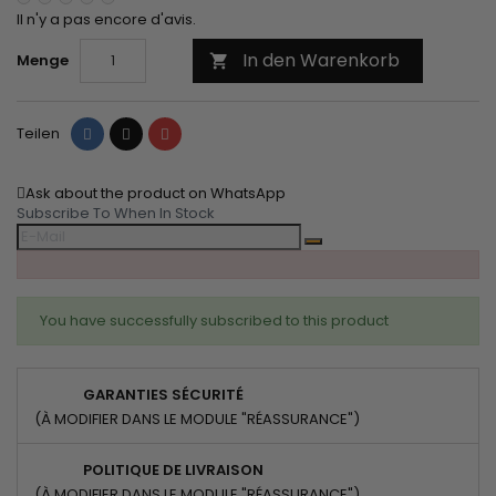
Il n'y a pas encore d'avis.
In den Warenkorb
Menge

Teilen
Tweet
Pinterest
Teilen
Ask about the product on WhatsApp
Subscribe To When In Stock
You have successfully subscribed to this product
GARANTIES SÉCURITÉ
(À MODIFIER DANS LE MODULE "RÉASSURANCE")
POLITIQUE DE LIVRAISON
(À MODIFIER DANS LE MODULE "RÉASSURANCE")