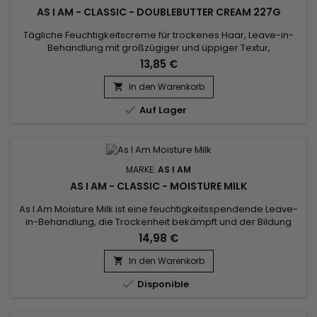
AS I AM - CLASSIC - DOUBLEBUTTER CREAM 227G
Tägliche Feuchtigkeitscreme für trockenes Haar, Leave-in-
Behandlung mit großzügiger und üppiger Textur,
DoubleButter Cream revitalisiert, macht das Material weich
13,85 €
und macht es nach Wunsch formbar.&nbsp; Auch für dickes
Haar ist die DoubleButter Cream von As I Am besonders gut
In den Warenkorb

geeignet! Die feuchtigkeitsspendende Creme ist reich an

Auf Lager
Weichmachern und...
MARKE:
AS I AM
AS I AM - CLASSIC - MOISTURE MILK
As I Am Moisture Milk ist eine feuchtigkeitsspendende Leave-
in-Behandlung, die Trockenheit bekämpft und der Bildung
von Spliss vorbeugt.Es dringt tief in das Haar ein, rehydriert es,
14,98 €
definiert die Locken und verleiht ihnen einen natürlichen
Glanz.Dank der Formel, die reich an Sheabutter und Jojobaöl
In den Warenkorb

ist, wird Ihr Haar revitalisiert, geschmeidig und...

Disponible