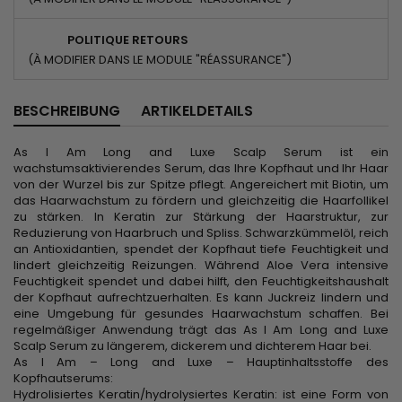
POLITIQUE RETOURS
(À MODIFIER DANS LE MODULE "RÉASSURANCE")
BESCHREIBUNG
ARTIKELDETAILS
As I Am Long and Luxe Scalp Serum ist ein
wachstumsaktivierendes Serum, das Ihre Kopfhaut und Ihr Haar
von der Wurzel bis zur Spitze pflegt. Angereichert mit Biotin, um
das Haarwachstum zu fördern und gleichzeitig die Haarfollikel
zu stärken. In Keratin zur Stärkung der Haarstruktur, zur
Reduzierung von Haarbruch und Spliss. Schwarzkümmelöl, reich
an Antioxidantien, spendet der Kopfhaut tiefe Feuchtigkeit und
lindert gleichzeitig Reizungen. Während Aloe Vera intensive
Feuchtigkeit spendet und dabei hilft, den Feuchtigkeitshaushalt
der Kopfhaut aufrechtzuerhalten. Es kann Juckreiz lindern und
eine Umgebung für gesundes Haarwachstum schaffen. Bei
regelmäßiger Anwendung trägt das As I Am Long and Luxe
Scalp Serum zu längerem, dickerem und dichterem Haar bei.
As I Am – Long and Luxe – Hauptinhaltsstoffe des
Kopfhautserums:
Hydrolisiertes Keratin/hydrolysiertes Keratin: ist eine Form von