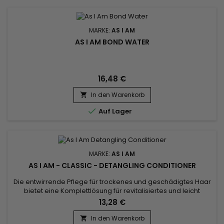
MARKE:
AS I AM
AS I AM BOND WATER
16,48 €
In den Warenkorb


Auf Lager
MARKE:
AS I AM
AS I AM - CLASSIC - DETANGLING CONDITIONER
Die entwirrende Pflege für trockenes und geschädigtes Haar
bietet eine Komplettlösung für revitalisiertes und leicht
kämmbares Haar. &nbsp;As I Am Detangling Conditioner
13,28 €
kombiniert die Vorteile von drei wichtigen Inhaltsstoffen :
Karitébutter, Gelee Royal und Keratin, um tiefgehende
In den Warenkorb
