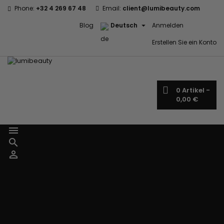
Phone:
+32 4 269 67 48
Email:
client@lumibeauty.com

Blog
Deutsch
Anmelden
Erstellen Sie ein Konto
0
Artikel -
0,00 €



Menu
Marken
60 secondes
Civic Cream
Em2h
Creme Of
Affirm
Nature
Izzy Coiffe
Palmers
Alikay Naturals
Curls
Jessicurl
Premium