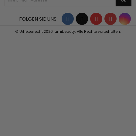
Facebook
Twitter
YouTube
Pinterest
Ins
FOLGEN SIE UNS
© Urheberrecht 2026 lumibeauty. Alle Rechte vorbehalten.