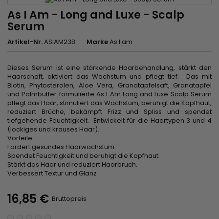
As I Am - Long and Luxe - Scalp
Serum
Artikel-Nr.
ASIAM23B
Marke
As I am
Dieses Serum ist eine stärkende Haarbehandlung, stärkt den
Haarschaft, aktiviert das Wachstum und pflegt tief. Das mit
Biotin, Phytosterolen, Aloe Vera, Granatapfelsaft, Granatapfel
und Palmbutter formulierte As I Am Long and Luxe Scalp Serum
pflegt das Haar, stimuliert das Wachstum, beruhigt die Kopfhaut,
reduziert Brüche, bekämpft Frizz und Spliss und spendet
tiefgehende Feuchtigkeit. Entwickelt für die Haartypen 3 und 4
(lockiges und krauses Haar).
Vorteile :
Fördert gesundes Haarwachstum.
Spendet Feuchtigkeit und beruhigt die Kopfhaut.
Stärkt das Haar und reduziert Haarbruch.
Verbessert Textur und Glanz
16,85 €
Bruttopreis