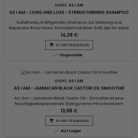
MARKE:
AS I AM
AS I AM - LONG AND LUXE - STRENGTHENING SHAMPOO
Sulfatfreies, kräftigendes Shampoo zur Stärkung und
Reparatur Ihres Haars. Formuliert mit Aloe-Saft, der für seine
beruhigenden und feuchtigkeitsspendenden Eigenschaften
14,28 €
bekannt ist. Punica Granatum-Fruchtsaft, der reich an
Antioxidantien ist, schützt den Glanz des Haares.
In den Warenkorb

Lupinenprotein und Biotin arbeiten zusammen, um die

Disponible
Kopfhaut zu nähren, zu...
MARKE:
AS I AM
AS I AM - JAMAICAN BLACK CASTOR OIL SMOOTHIE
As I Am - Jamaican Black Castor Oil - Smoothie ist eine
feuchtigkeitsspendende Stylingcreme mit schwarzem
Rizinusöl, ideal für Frisuren wie Zöpfe, Twist-outs, etc... As I Am
13,98 €
- Jamaican Black Castor Oil - Smoothie bietet starken Halt,
ohne das Haar zu beschweren.
In den Warenkorb


Auf Lager