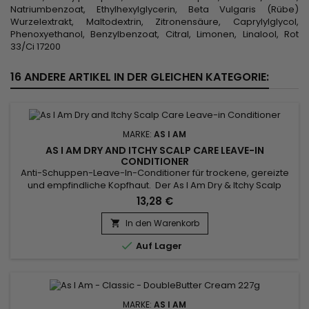
Natriumbenzoat, Ethylhexylglycerin, Beta Vulgaris (Rübe)
Wurzelextrakt, Maltodextrin, Zitronensäure, Caprylylglycol,
Phenoxyethanol, Benzylbenzoat, Citral, Limonen, Linalool, Rot
33/Ci 17200
16 ANDERE ARTIKEL IN DER GLEICHEN KATEGORIE:
MARKE:
AS I AM
AS I AM DRY AND ITCHY SCALP CARE LEAVE-IN
CONDITIONER
Anti-Schuppen-Leave-In-Conditioner für trockene, gereizte
und empfindliche Kopfhaut. Der As I Am Dry & Itchy Scalp
Care Leave-in Conditioner pflegt die Haarfaser intensiv,
13,28 €
stärkt sie, repariert sie und erleichtert das Stylen der Haare,
während sie Juckreiz, Schuppen und Trockenheit der
In den Warenkorb

Kopfhaut bekämpft. Die nährende Anti-Schuppen-

Auf Lager
Behandlung ohne...
MARKE:
AS I AM