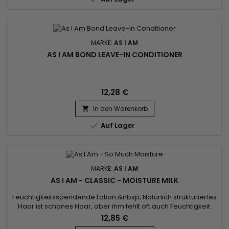
MARKE:
AS I AM
AS I AM BOND LEAVE-IN CONDITIONER
12,28 €
In den Warenkorb


Auf Lager
MARKE:
AS I AM
AS I AM - CLASSIC - MOISTURE MILK
Feuchtigkeitsspendende Lotion.&nbsp; Natürlich strukturiertes
Haar ist schönes Haar, aber ihm fehlt oft auch Feuchtigkeit.
Dehydriertes Haar sieht stumpf aus, fühlt sich rau an, lässt sich
12,85 €
schwer stylen und widersteht allen Versuchen, die