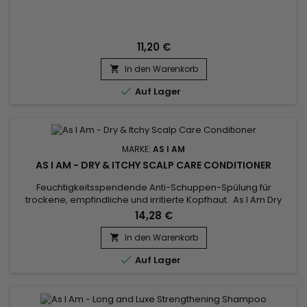
11,20 €
In den Warenkorb


Auf Lager
MARKE:
AS I AM
AS I AM - DRY & ITCHY SCALP CARE CONDITIONER
Feuchtigkeitsspendende Anti-Schuppen-Spülung für
trockene, empfindliche und irritierte Kopfhaut. As I Am Dry
And Itchy Scalp Care nährt, entwirrt und repariert das Haar ,
14,28 €
beruhigt juckende und gereizte Kopfhaut. Die
feuchtigkeitsspendende Anti-Schuppen-Spülung von As I Am
In den Warenkorb

hilft, Schuppen zu bekämpfen und eine gesunde Kopfhaut zu

Auf Lager
erhalten, und verleiht...