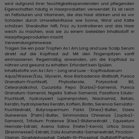
wird aufgrund ihrer feuchtigkeitsspendenden und pflegenden
Eigenschaften häufig in Haarprodukten verwendet. Es ist reich
an Fettsäuren und Vitaminen, die das Haar stärken und es vor
Schäden durch Umwelteinflüsse wie Sonne, Wind und Kälte
schützen. Sheabutter hilft, Frizz zu kontrollieren und das Haar
weich zu machen, was sie zu einem beliebten Inhaltsstoff in
Haarpflegeprodukten macht.
Verwendungshinweise:
Tragen Sie ein paar Tropfen As I Am Long and Luxe Scalp Serum
direkt auf die Kopfhaut auf. Mit den Fingerspitzen sanft
einmassieren. Regelmäßig anwenden, um die Kopfhaut zu
nähren und gesund zu erhalten. Erfordert kein Spülen.
Inhaltsstoffe von As I Am – Long and Luxe – Kopfhautserum
Aqua/Wasser/Eau, Glycerin, Aloe Barbadensis-Blattsaft, Punica
Granatum-Fruchtsaft, Phytosterole, Polysorbat 80,
Cetearylalkohol, Cucurbita Pepo (Kürbis)-Samenöl, Punica
Granatum-Samenöl, Nigella Sativa-Samenöl, Passiflora Edulis-
Fruchtsaft, hydrolysiert Lupinenprotein, Niacinamid, Betain,
Keratin, hydrolysiertes Keratin, Koffein, Biotin, Serenoa Serrulata-
Fruchtextrakt, Butyrospermum Parkii (Shea)-Butter, Elaeis
Guineensis (Palm)-Butter, Simmondsia Chinensis (Jojoba)-
Samenöl, Trifolium Pratense (Klee)-Blütenextrakt , Equisetum
Hiemale-Extrakt, Avena Sativa (Hafer)-Kernöl, Urtica Dioica
(Brennnessel)-Extrakt, Cola Acuminata-Samenextrakt, Pirocton-
Olamin, Dicetylphosphat, Ceteth-10-Phosphat, Duftstoff/Parfum,