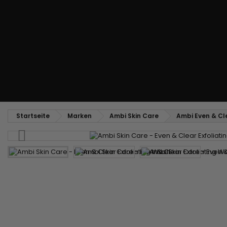
Glättungs- und Toupierkamm
Blas- und Trockenbürste
Weben und Extensions
Brasilianische Webstoffe
Perücken und Postiches
Clip-Extensions
Natürliche Perücken
Clips zum Trennen von Strähnen
Synthetische Perücken
Top Closures
Postiches
Keratin-Extensions
Startseite
Marken
Ambi Skin Care
Ambi Even & Cl