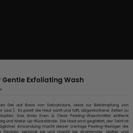
 Gentle Exfoliating Wash
i
ndes Gel auf Basis von Salicylsäure, ideal zur Bekämpfung von
r usw.). Es peelt die Haut sanft und hilft, abgestorbene Zellen zu
stopfen. Das Ambi Even & Clear Peeling-Waschmittel entfernt
lg und Make-up-Rückstände. Die Haut wird geglättet, der Teint ist
täglicher Anwendung macht dieser cremige Peeling-Reiniger die
e Flecken, verjüngt sie und macht sie strahlender, glatter und