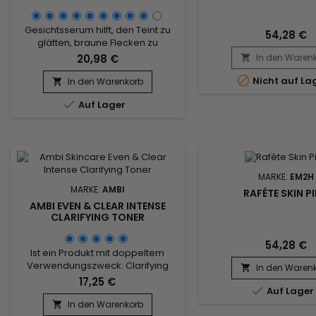
Gesichtsserum hilft, den Teint zu
54,28 €
glätten, braune Flecken zu
verblassen, stimuliert die
20,98 €
In den Waren

Produktion von Kollagen, was für

eine straffere, glattere und
Nicht auf La
In den Warenkorb

gleichmäßigere Haut sorgt.&nbsp;

Auf Lager
Angereichert mit Retinol,
Niacinamid, Hyaluronsäure und
Ceramiden hilft Ambi Fade Serum
Retinol bei der Bekämpfung von
Akne und Hautunreinheiten.&nbsp;
Verhindert...
MARKE:
EM2H
MARKE:
AMBI
RAFÈTE SKIN P
AMBI EVEN & CLEAR INTENSE
CLARIFYING TONER
54,28 €
Ist ein Produkt mit doppeltem
Verwendungszweck: Clarifying
In den Waren

Toner (das oberflächliche
17,25 €

Unreinheiten entfernt, ohne die
Auf Lager
Haut anzugreifen) und Facial Mist
In den Warenkorb
