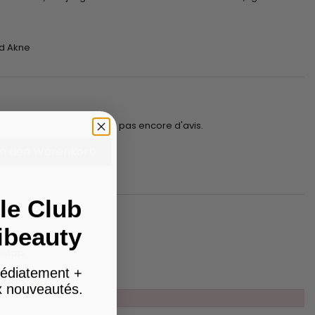
d Akne
Il n'y a pas encore d'avis.
In den Warenkorb
le Club
ibeauty
tsApp
édiatement +
ux nouveautés.