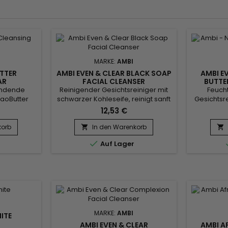
MARKE:
AMBI
TTER
AMBI EVEN & CLEAR BLACK SOAP
AMBI E
AR
FACIAL CLEANSER
BUTTE
endende
Reinigender Gesichtsreiniger mit
Feuch
aoButter
schwarzer Kohleseife, reinigt sanft
Gesichtsre
sanft und
die Haut, reguliert die
der ef
12,53 €
h.&nbsp;
Talgproduktion, ohne sie
Unreinhe
dürfnisse
auszutrocknen. Der mit Holzkohle
Haut 
korb
In den Warenkorb


icher Haut
formulierte Ambi Even & Clear
Kakaobutt

Auf Lager
e von Ambi
Purifying Charcoal Black Soap
der Hau
 und Hände,
Facial Cleanser absorbiert Öl, hilft
Feuchtigke
efühl zu
bei der Entfernung von
Even & Cle
Die mit
Oberflächenunreinheiten, entgiftet
Oil Cocoa
lierte
die Haut, Sheabutter sorgt für den
mit d
e Seife...
perfekten...
Süßk
MARKE:
AMBI
ITE
AMBI EVEN & CLEAR
AMBI A