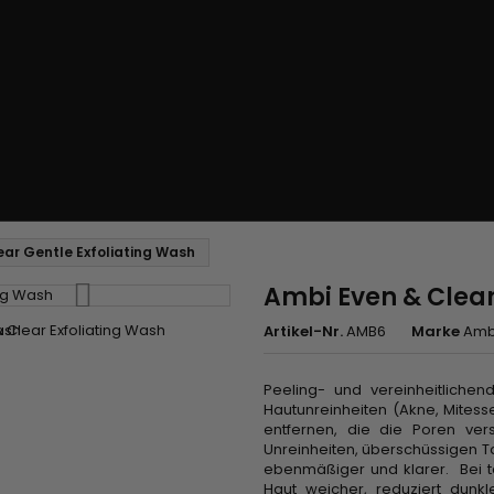
ear Gentle Exfoliating Wash
Ambi Even & Clear
Artikel-Nr.
AMB6
Marke
Amb
Peeling- und vereinheitliche
Hautunreinheiten (Akne, Mitesse
entfernen, die die Poren ver
Unreinheiten, überschüssigen Ta
ebenmäßiger und klarer. Bei 
Haut weicher, reduziert dunkl