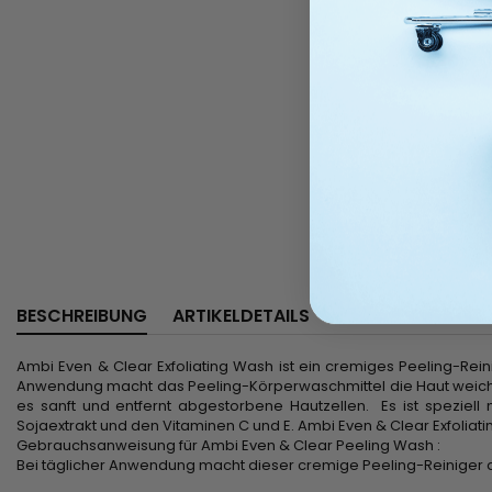
BESCHREIBUNG
ARTIKELDETAILS
Ambi Even & Clear Exfoliating Wash ist ein cremiges Peeling-Reini
Anwendung macht das Peeling-Körperwaschmittel die Haut weicher,
es sanft und entfernt abgestorbene Hautzellen. Es ist speziell
Sojaextrakt und den Vitaminen C und E. Ambi Even & Clear Exfoliatin
Gebrauchsanweisung für Ambi Even & Clear Peeling Wash :
Bei täglicher Anwendung macht dieser cremige Peeling-Reiniger die