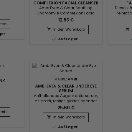
COMPLEXION FACIAL CLEANSER
FA
Ambi Even & Clear Soothing
Diese kl
Chamomile Complexion Facial
reinigt 
Cleanser ist ein
spe
12,53 €
vereinheitlichender
langan
korb
Gesichtsreiniger.&nbsp; Es reinigt
Feuchtigk
In den Warenkorb


ger
sanft das Gesicht, hellt die Haut
und Vitam

Auf Lager
sofort auf und bereitet die Haut auf
Black Soap
eine Behandlung aus der Ambi-
Hau
Reihe vor. Der vereinheitlichende
Umweltei
Reiniger von Ambi enthält
während 
Süßkartoffeln und antioxidativen
Gl
Grüntee und regeneriert die...
Feuchtigke
s
MARKE:
AMBI
INK
AMBI EVEN & CLEAR UNDER EYE
SERUM
Aufhellendes Augenkonturserum,
es strafft, festigt, glättet, spendet
Feuchtigkeit und stellt die
25,60 €
Jugendlichkeit des Aussehens
korb
wieder her.&nbsp; Das Ambi Even
In den Warenkorb

& Clear Under Eye Serum reduziert

Auf Lager
sichtbar ein breites Spektrum