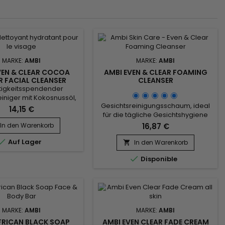
MARKE:
AMBI
MARKE:
AMBI
VEN & CLEAR COCOA
AMBI EVEN & CLEAR FOAMING
R FACIAL CLEANSER
CLEANSER
tigkeitsspendender
iniger mit Kokosnussöl,
Gesichtsreinigungsschaum, ideal
fektiv oberflächliche
14,15 €
für die tägliche Gesichtshygiene
iten entfernt, ohne die
und Make-up-Entfernung.&nbsp;
anzugreifen. Neben
In den Warenkorb
16,87 €
Ambi Skin Care Even & Clear
er und Kokosnussöl, die

Auf Lager
Foaming Cleanser reinigt die Haut
t eine doppelte Dosis
In den Warenkorb

gründlich, reinigt und entfernt sanft
it spenden, ist der Ambi

Disponible
abgestorbene Hautzellen,
ar Moisturizing Coconut
reduziert das Auftreten dunkler
 Butter Facial Cleanser
Flecken und verleiht dem Teint ein
em nährstoffreichen
strahlendes Aussehen.&nbsp;
artoffelkomplex...
Ambi Facial Cleansing Foam sorgt
für...
MARKE:
AMBI
MARKE:
AMBI
FRICAN BLACK SOAP
AMBI EVEN CLEAR FADE CREAM