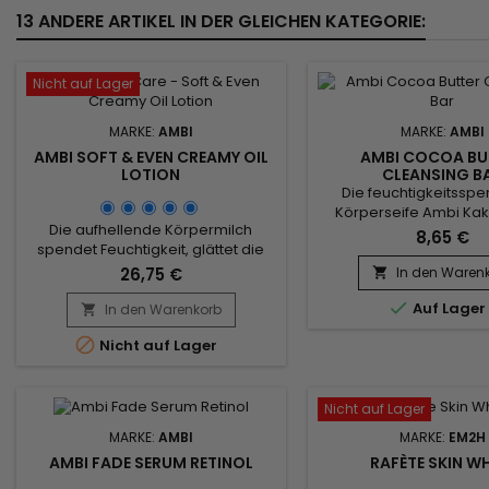
13 ANDERE ARTIKEL IN DER GLEICHEN KATEGORIE:
Nicht auf Lager
MARKE:
AMBI
MARKE:
AMBI
AMBI SOFT & EVEN CREAMY OIL
AMBI COCOA BU
LOTION
CLEANSING B
Die feuchtigkeitssp
Körperseife Ambi Kak
Die aufhellende Körpermilch
Cleansing Bar reinigt 
8,65 €
spendet Feuchtigkeit, glättet die
macht die Haut weic
Gesichtszüge, sorgt für echten
Abgestimmt auf die Be
26,75 €
In den Waren

Komfort, gleicht den Hautton aus
trockener und empfindl

und lindert trockene Haut – sofort
Auf Lager
In den Warenkorb
reinigt die feste Seif

und auf natürliche Weise!
Skin Care sanft Körper

Nicht auf Lager
Angereichert mit nicht fettendem
ohne ein Spannungsg
Olivenöl und Karitébutter
hinterlassen.&nbsp; 
kombiniert die Ambi Soft & Even
Kakaobutter formu
Creamy Oil Lotion auf ideale Weise
feuchtigkeitsspendend
Nicht auf Lager
die intensiven
MARKE:
AMBI
MARKE:
EM2H
feuchtigkeitsspendenden...
AMBI FADE SERUM RETINOL
RAFÈTE SKIN WH