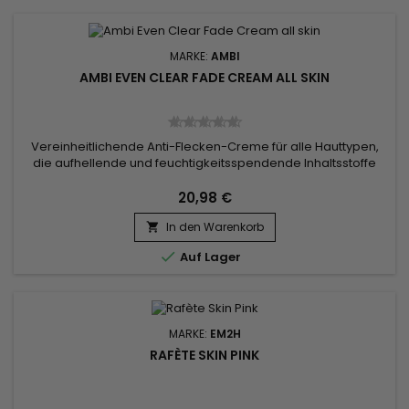
MARKE:
AMBI
AMBI EVEN CLEAR FADE CREAM ALL SKIN
Vereinheitlichende Anti-Flecken-Creme für alle Hauttypen,
die aufhellende und feuchtigkeitsspendende Inhaltsstoffe
kombiniert, um das Auftreten von dunklen Flecken und
Hautunreinheiten zu reduzieren. Angereichert mit
20,98 €
Gluconolacton und Niacinamid entfernt die Ambi Fade
In den Warenkorb
Cream abgestorbene Hautzellen, glättet die Hautstruktur,

reduziert feine Linien,...

Auf Lager
MARKE:
EM2H
RAFÈTE SKIN PINK