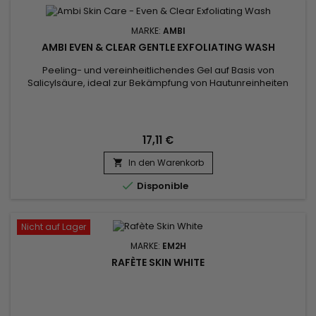
MARKE:
AMBI
AMBI EVEN & CLEAR GENTLE EXFOLIATING WASH
Peeling- und vereinheitlichendes Gel auf Basis von
Salicylsäure, ideal zur Bekämpfung von Hautunreinheiten
(Akne, Mitesser usw.).&nbsp; Es peelt die Haut sanft und hilft,
abgestorbene Zellen zu entfernen, die die Poren verstopfen.
Das Ambi Even & Clear Peeling-Waschmittel entfernt
Unreinheiten, überschüssigen Talg und Make-up-
17,11 €
Rückstände.&nbsp; Die...
In den Warenkorb


Disponible
Nicht auf Lager
MARKE:
EM2H
RAFÈTE SKIN WHITE