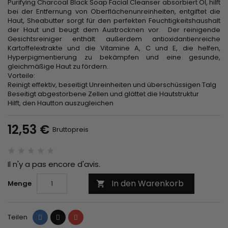
Purifying Charcoal Black Soap Facial Cleanser absorbiert Öl, hilft
bei der Entfernung von Oberflächenunreinheiten, entgiftet die
Haut, Sheabutter sorgt für den perfekten Feuchtigkeitshaushalt
der Haut und beugt dem Austrocknen vor. Der reinigende
Gesichtsreiniger enthält außerdem antioxidantienreiche
Kartoffelextrakte und die Vitamine A, C und E, die helfen,
Hyperpigmentierung zu bekämpfen und eine gesunde,
gleichmäßige Haut zu fördern.
Vorteile:
Reinigt effektiv, beseitigt Unreinheiten und überschüssigen Talg
Beseitigt abgestorbene Zellen und glättet die Hautstruktur
Hilft, den Hautton auszugleichen
12,53 €
Bruttopreis
Il n'y a pas encore d'avis.
In den Warenkorb
Menge

Teilen
Tweet
Pinterest
Teilen