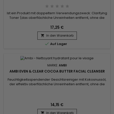
Ist ein Produkt mit doppeltem Verwendungszweck: Clarifying
Toner (das oberflächliche Unreinheiten entfernt, ohne die
Haut anzugreifen) und Facial Mist (das die Haut mit
Feuchtigkeit versorgt und erfrischt). Es ist speziell mit
17,25 €
Süßholzwurzelextrakt formuliert, der für einen
In den Warenkorb
gleichmäßigeren Hautton sorgt, und antioxidantienreichem

Vitamin C, das die...

Auf Lager
MARKE:
AMBI
AMBI EVEN & CLEAR COCOA BUTTER FACIAL CLEANSER
Feuchtigkeitsspendender Gesichtsreiniger mit Kokosnussöl,
der effektiv oberflächliche Unreinheiten entfernt, ohne die
Haut anzugreifen. Neben Kakaobutter und Kokosnussöl, die
der Haut eine doppelte Dosis Feuchtigkeit spenden, ist der
Ambi Even & Clear Moisturizing Coconut Oil Cocoa Butter
Facial Cleanser mit dem nährstoffreichen
14,15 €
Süßkartoffelkomplex...
In den Warenkorb
