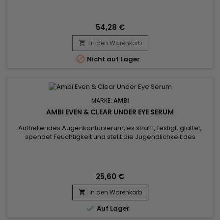
54,28 €
In den Warenkorb


Nicht auf Lager
MARKE:
AMBI
AMBI EVEN & CLEAR UNDER EYE SERUM
Aufhellendes Augenkonturserum, es strafft, festigt, glättet,
spendet Feuchtigkeit und stellt die Jugendlichkeit des
Aussehens wieder her.&nbsp; Das Ambi Even & Clear Under
Eye Serum reduziert sichtbar ein breites Spektrum dunkler
Flecken, einschließlich alters- und UV-bedingter Flecken.Das
aufhellende Augenserum reduziert feine Linien, polstert alle...
25,60 €
In den Warenkorb


Auf Lager