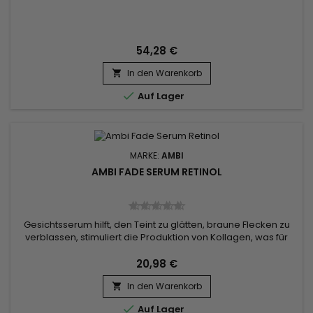
54,28 €
In den Warenkorb


Auf Lager
MARKE:
AMBI
AMBI FADE SERUM RETINOL
Gesichtsserum hilft, den Teint zu glätten, braune Flecken zu
verblassen, stimuliert die Produktion von Kollagen, was für
eine straffere, glattere und gleichmäßigere Haut
sorgt.&nbsp; Angereichert mit Retinol, Niacinamid,
20,98 €
Hyaluronsäure und Ceramiden hilft Ambi Fade Serum Retinol
In den Warenkorb
bei der Bekämpfung von Akne und Hautunreinheiten.&nbsp;

Verhindert...

Auf Lager