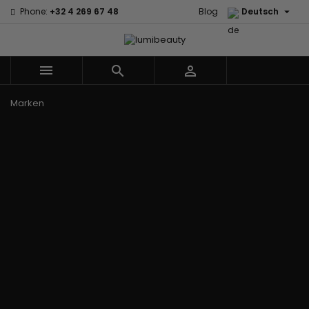

Phone:
+32 4 269 67 48
Blog
Deutsch



Menu
Marken
60 secondes
Civic Cream
Em2h
Creme Of
Affirm
Nature
Izzy Coiffe
Palmers
Alikay Naturals
Curls
Jessicurl
Premium
Agadir
CurlyWorld
Kee Mee Lissage
Keratin Caviar
Ambi Skin
Dark and
Coréen
PureScalp Hair
Care
Lovely
KeraCare
Spa
ApHogee
Design
Keraplex
Rafete Skin
As I Am
Essentials
Kinky Curly
Shea Moisture
Avlon Texture
DevaCurl
Lyscia Glättung
Shea Moisture -
Release
Dudu-Osun
mit Tanin
KIDS
BaByliss Pro
Eco Styler
Makari de Suisse
Sibel
Biopeptides -
Em2h
Makari Bébé
Skin Light
EM2H
EM2H
Mielle Organics
Sunny Isle
Black
Professionnel
Miss Jessie's
Syntonics