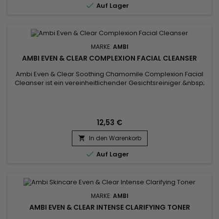

Auf Lager
MARKE:
AMBI
AMBI EVEN & CLEAR COMPLEXION FACIAL CLEANSER
Ambi Even & Clear Soothing Chamomile Complexion Facial
Cleanser ist ein vereinheitlichender Gesichtsreiniger.&nbsp;
Es reinigt sanft das Gesicht, hellt die Haut sofort auf und
bereitet die Haut auf eine Behandlung aus der Ambi-Reihe
vor. Der vereinheitlichende Reiniger von Ambi enthält
Süßkartoffeln und antioxidativen Grüntee und regeneriert
12,53 €
die...
In den Warenkorb


Auf Lager
MARKE:
AMBI
AMBI EVEN & CLEAR INTENSE CLARIFYING TONER