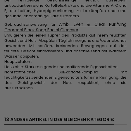
Der reinigende Gesichtsreiniger enthält außerdem
antioxidantienreiche Kartoffelextrakte und die Vitamine A, C und
E, die helfen, Hyperpigmentierung zu bekämpfen und eine
gesunde, ebenmäßige Haut zu fördern.
Ambi Even & Clear Purifying
Gebrauchsanweisung für
Charcoal Black Soap Facial Cleanser
:
Emulgieren Sie einen Tupfer des Produkts auf Ihrem feuchten
Gesicht und Hals. Abspülen. Täglich morgens und/oder abends
anwenden. Mit sanften, kreisenden Bewegungen auf das
feuchte Gesicht einmassieren und anschließend mit warmem
Wasser abspülen.
Hauptzutaten :
Holzkohle: Stark reinigende und mattierende Eigenschaften
Nährstoffreicher Süßkartoffelkomplex mit
feuchtigkeitsspendenden Eigenschaften, für eine Reinigung, die
das Gleichgewicht der Haut respektiert, ohne sie
auszutrocknen.
13 ANDERE ARTIKEL IN DER GLEICHEN KATEGORIE: