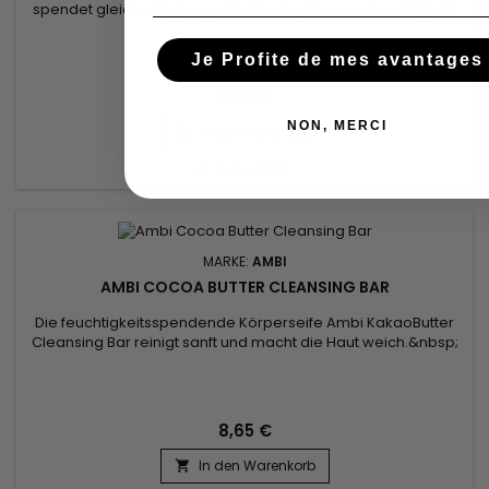
spendet gleichzeitig langanhaltende, intensive Feuchtigkeit.
Die mit Sheabutter und Vitamin E angereicherte Ambi Black
Soap Cleansing Bar hilft, die Haut vor schädlichen
Je Profite de mes avantages
Umwelteinflüssen zu schützen, während sie ihren natürlichen
Glanz bewahrt und Feuchtigkeitsverlust vorbeugt. Die sanfte
8,75 €
Formel...
NON, MERCI
In den Warenkorb


Auf Lager
MARKE:
AMBI
AMBI COCOA BUTTER CLEANSING BAR
Die feuchtigkeitsspendende Körperseife Ambi KakaoButter
Cleansing Bar reinigt sanft und macht die Haut weich.&nbsp;
Abgestimmt auf die Bedürfnisse trockener und empfindlicher
Haut reinigt die feste Seife von Ambi Skin Care sanft Körper
und Hände, ohne ein Spannungsgefühl zu
hinterlassen.&nbsp; Die mit Kakaobutter formulierte
8,65 €
feuchtigkeitsspendende Seife...
In den Warenkorb
