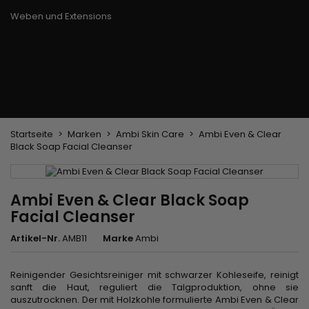
Trockenbürste
Weben und Extensions
Brasilianische Webstoffe
Perücken und Postiches
Clip-Extensions
Natürliche Perücken
Clips zum Trennen von Strähnen
Synthetische Perücken
Top Closures
Postiches
Keratin-Extensions
Startseite
Marken
Ambi Skin Care
Ambi Even & Clear
Black Soap Facial Cleanser
Ambi Even & Clear Black Soap
Facial Cleanser
Artikel-Nr.
AMB11
Marke
Ambi
Reinigender Gesichtsreiniger mit schwarzer Kohleseife, reinigt
sanft die Haut, reguliert die Talgproduktion, ohne sie
auszutrocknen. Der mit Holzkohle formulierte Ambi Even & Clear