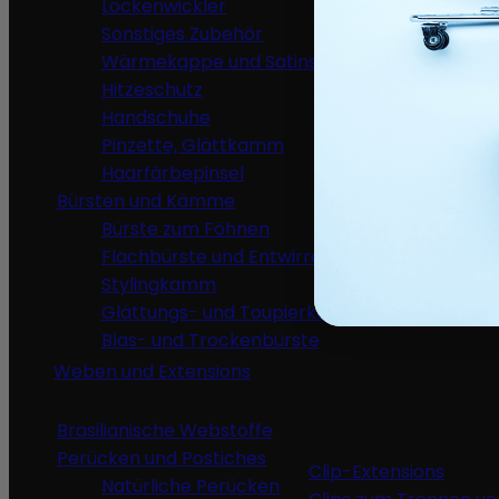
Lockenwickler
Sonstiges Zubehör
Wärmekappe und Satinschal
Hitzeschutz
Silicone massa
Handschuhe
Styling-Ausrüs
Pinzette, Glättkamm
Helm Tro
Haarfärbepinsel
Haarglätt
Bürsten und Kämme
Lockenst
Bürste zum Föhnen
Flachbürste und Entwirrer
Stylingkamm
Glättungs- und Toupierkamm
Blas- und Trockenbürste
Weben und Extensions
Brasilianische Webstoffe
Perücken und Postiches
Clip-Extensions
Natürliche Perücken