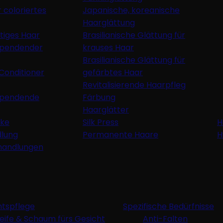
r coloriertes
Japanische, koreanische
Haarglättung
ttiges Haar
Brasilianische Glättung für
spendender
krauses Haar
Brasilianische Glättung für
Conditioner
gefärbtes Haar
Revitalisierende Haarpfleg
spendende
Färbung
Haarglätter
ke
Silk Press
H
dlung
Permanente Haare
H
handlungen
htspflege
Spezifische Bedürfnisse
eife & Schaum fürs Gesicht
Anti-Falten