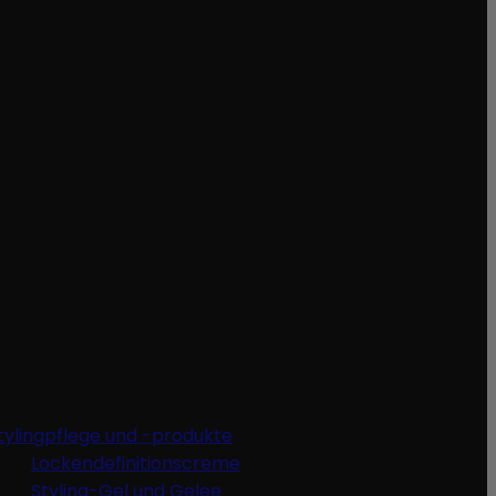
tylingpflege und -produkte
Lockendefinitionscreme
Styling-Gel und Gelee