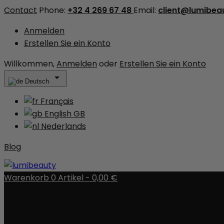
Contact
Phone:
+32 4 269 67 48
Email:
client@lumibea
Anmelden
Erstellen Sie ein Konto
Willkommen,
Anmelden
oder
Erstellen Sie ein Konto

Deutsch
Français
English GB
Nederlands
Blog
Warenkorb
0
Artikel -
0,00 €
Es gibt keine Artikel mehr in Ihrem Warenkorb
Versand