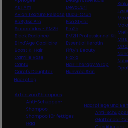
ApHogee
Design Essentials
Kink
As I Am
DevaCurl
Lysc
Avlon Texture Release
Dudu-Osun
Maka
BaByliss Pro
Eco Styler
Maka
Biopeptides - EM2H
Em2h
Miel
Black Radiance
EM2H Professionnel Kit
Miss 
Blind'Age Capillaire
Essential Keratin
Miza
Boost K-Hair
Fifty's Beauty
Nano
Camille Rose
Floxia
Nubi
Cantu
Hair Therapy Wrap
Opa
Carol's Daughter
Hunvréa Skin
Haarpfleg
Arten von Shampoos
Anti-Schuppen-
Haarpflege und Be
Shampoo
Anti-Schuppen
Shampoo für fettiges
Glättender Co
Haa
Conditioners