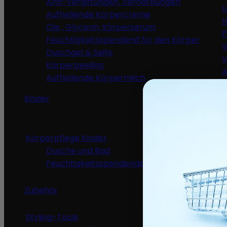
Anti-Vergiftungen, Vernarbungen
L
Aufhellende Körpercreme
H
Öle , Glycerin, Körperserum
P
Feuchtigkeitsspendend für den Körper
V
Duschgel & Seife
V
Körperpeeling
A
Aufhellende Körpermilch
A
Kinder
Haarpflege fü
Körperpflege Kinder
Shampoo
Dusche und Bad
Detangl
Feuchtigkeitsspendende Pflege
Haarglä
Feuchti
Zubehör
Styling-Tools