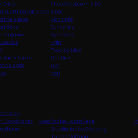
y Curly
Shea Moisture - KIDS
ia Glättung mit Tanin
Sibel
ri de Suisse
Skin Light
ri Bébé
Sunny Isle
le Organics
Syntonics
Jessie's
Tgin
ni
Tropikalbliss
 Hair Vitamin
Uberliss
ance Paris
Unt
lya
Yari
handlung
-Conditioner
Spezifische Haarpflege
S
nditioner
Brasilianische Glättung
Tanninglättung