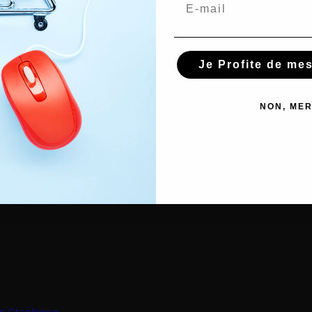
Email
Ästhetisch
ge brush
Nagelfeilen
Je Profite de me
tung
Paraffinhandschuhe
ckner und Föhn
Haar-Accessoires
NON, MER
er
Mützen & Schals
äbe
Stirnband und Haarspangen
Haarnadeln