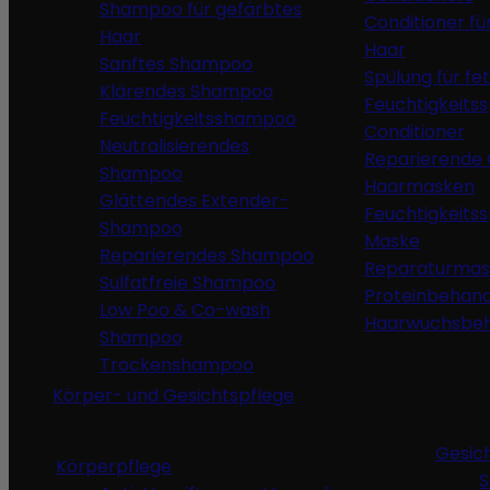
Shampoo für gefärbtes
Conditioner fü
Haar
Haar
Sanftes Shampoo
Spülung für fe
Klärendes Shampoo
Feuchtigkeits
Feuchtigkeitsshampoo
Conditioner
Neutralisierendes
Reparierende 
Shampoo
Haarmasken
Glättendes Extender-
Feuchtigkeits
Shampoo
Maske
Reparierendes Shampoo
Reparaturmas
Sulfatfreie Shampoo
Proteinbehan
Low Poo & Co-wash
Haarwuchsbe
Shampoo
Trockenshampoo
Körper- und Gesichtspflege
Gesic
Körperpflege
S