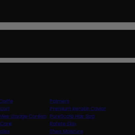
Coiffe
Palmers
icurl
Premium Keratin Caviar
Mee Lissage Coréen
PureScalp Hair Spa
aCare
Rafete Skin
plex
Shea Moisture