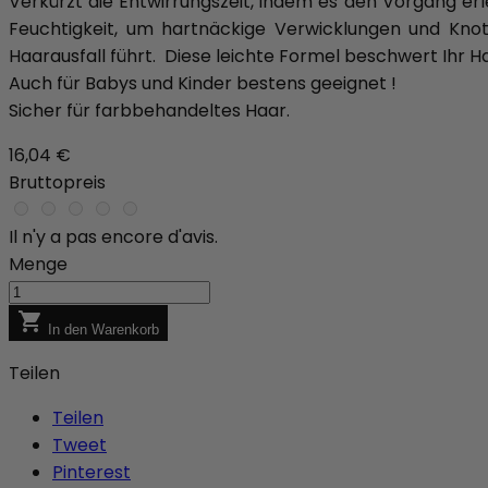
Verkürzt die Entwirrungszeit, indem es den Vorgang e
Feuchtigkeit, um hartnäckige Verwicklungen und Knot
Haarausfall führt. Diese leichte Formel beschwert Ihr Ha
Auch für Babys und Kinder bestens geeignet !
Sicher für farbbehandeltes Haar.
16,04 €
Bruttopreis
Il n'y a pas encore d'avis.
Menge

In den Warenkorb
Teilen
Teilen
Tweet
Pinterest