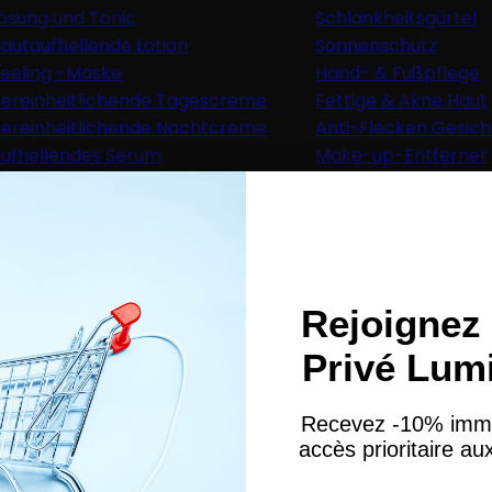
ösung und Tonic
Schlankheitsgürtel
autaufhellende Lotion
Sonnenschutz
eeling -Maske
Hand- & Fußpflege
ereinheitlichende Tagescreme
Fettige & Akne Haut
ereinheitlichende Nachtcreme
Anti-Flecken Gesic
ufhellendes Serum
Make-up-Entferner
ufhellendes Gel
Trockene Haut
r Kinder
s für Kinder
Rejoignez 
er und Masken für Kinder
tter und Weichspüler
Privé Lum
gkeitsspendende Haarpflege
Recevez -10% imm
accès prioritaire a