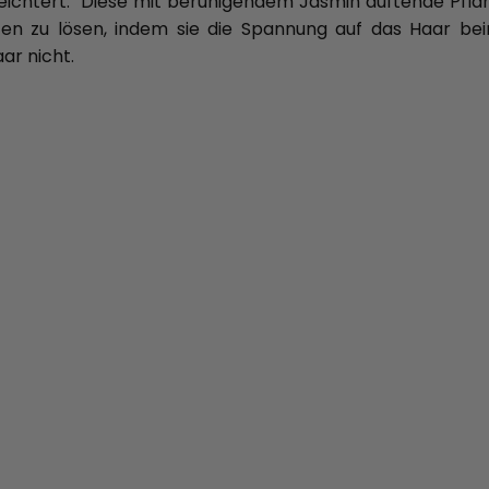
rleichtert. Diese mit beruhigendem Jasmin duftende Pfl
en zu lösen, indem sie die Spannung auf das Haar be
ar nicht.