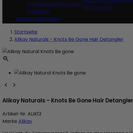
Clips zum Trennen vo
Synthetische Perücken
Top Closures
Postiches
Keratin-Extensions
Startseite
Alikay Naturals - Knots Be Gone Hair Detangler



Alikay Naturals - Knots Be Gone Hair Detangle
Artikel-Nr.
ALIK13
Marke
Alikay