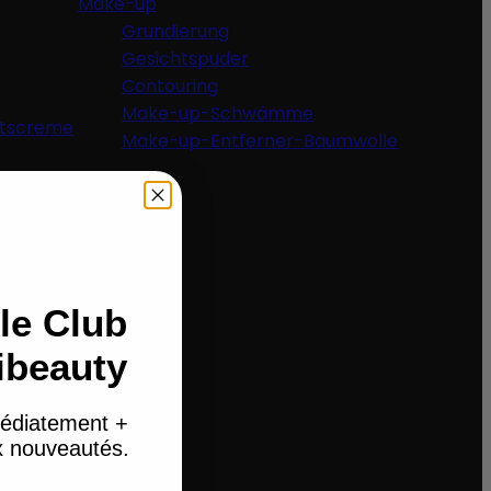
Make-up
Grundierung
Gesichtspuder
Contouring
Make-up-Schwämme
htscreme
Make-up-Entferner-Baumwolle
le Club
ibeauty
édiatement +
ux nouveautés.