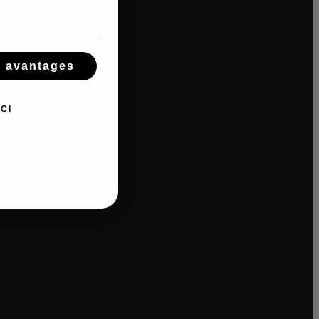
s avantages
CI