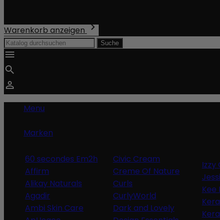
Gesamt
0,00 €

Warenkorb anzeigen
Suche



Menu
Marken
60 secondes Em2h
Civic Cream
Izzy 
Affirm
Creme Of Nature
Jess
Alikay Naturals
Curls
Kee 
Agadir
CurlyWorld
Ker
Ambi Skin Care
Dark and Lovely
Kera