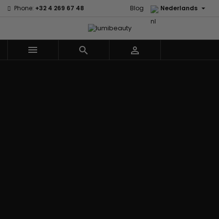

Phone:
+32 4 269 67 48
Blog
Nederlands



Menu
Home
Merken
60 secondes
Civic Cream
Em2h
Creme Of
Affirm
Nature
Alikay
Palmers
Curls
Izzy Coiffe
Naturals
Premium
CurlyWorld
Jessicurl
Agadir
Keratin Caviar
Dark and
Kee Mee koreaans
Ambi Skin
PureScalp Hair
Lovely
smoothing
Care
Spa
Design
KeraCare
ApHogee
Rafete Skin
Essentials
Keraplex
As I Am
Shea Moisture
DevaCurl
Kinky Curly
Avlon Texture
Shea Moisture
Dudu-Osun
Lyscia Tanin
Release
- KIDS
Eco Styler
Gladmakend
Babyliss Pro
Sibel
EM2H
Makari de Suisse
Biopeptides -
Skin Light
EM2H
Makari Bebe Care