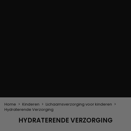
Haarkleuringsborstel
Stylingsuitrusting
Haaraccessoires
Borstels & Kammen
Helm en Haardroger
Hoeden & Sjaals
Föhn wasborstel
Stijltangen
Hoofdband en
Platte borstel en
Krultangen
haarclips
ontklitter
Haarspelden
Styling kam
Kam voor het
ontkrullen en
touperen
Blower borstel
Weven en lonten
Braziliaanse weefwerken
Pruiken en haarstukken
Clip-on Extensies
Natuurlijke Pruiken
Lont verdelers
Synthetische Pruiken
Top Closures
Haarstukjes
Keratine extensions
Home
Kinderen
Lichaamsverzorging voor kinderen
Hydraterende Verzorging
HYDRATERENDE VERZORGING