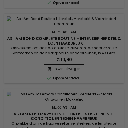

Op voorraad
MERK:
AS I AM
AS I AM BOND COMPLETE ROUTINE – INTENSIEF HERSTEL &
TEGEN HAARBREUK
Ontwikkeld om de hoofdhuid te zuiveren, de haarvezel te
versterken en de haargroei te ondersteunen, is As I Am
Rosemary Shampoo een versterkende shampoo met
€ 10,90
rozemarijn die ideaal is voor fijn, verzwakt of dunner
wordend haar. De formule reinigt mild en stimuleert de
In winkelwagen

hoofdhuid voor een gezonde basis. Verrijkt met

Op voorraad
rozemarijnolie, biotine, Saw...
MERK:
AS I AM
AS I AM ROSEMARY CONDITIONER – VERSTERKENDE
CONDITIONER TEGEN HAARBREUK
Ontwikkeld om de haarvezel te versterken, de lengtes te