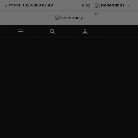

Phone:
+32 4 269 67 48
Blog
Nederlands



Menu
Home
Merken
60 secondes
Civic Cream
Em2h
Creme Of
Affirm
Nature
Alikay
Palmers
Curls
Izzy Coiffe
Naturals
Premium
CurlyWorld
Jessicurl
Agadir
Keratin Caviar
Dark and
Kee Mee koreaans
Ambi Skin
PureScalp Hair
Lovely
smoothing
Care
Spa
Design
KeraCare
ApHogee
Rafete Skin
Essentials
Keraplex
As I Am
Shea Moisture
DevaCurl
Kinky Curly
Avlon Texture
Shea Moisture
Dudu-Osun
Lyscia Tanin
Release
- KIDS
Eco Styler
Gladmakend
Babyliss Pro
Sibel
EM2H
Makari de Suisse
Biopeptides -
Skin Light
EM2H
Makari Bebe Care