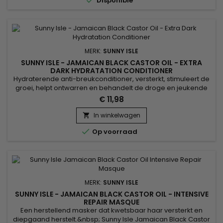
Disponible
conditioner...
MERK:
SUNNY ISLE
SUNNY ISLE - JAMAICAN BLACK CASTOR OIL - EXTRA
DARK HYDRATATION CONDITIONER
Hydraterende anti-breukconditioner, versterkt, stimuleert de
groei, helpt ontwarren en behandelt de droge en jeukende
hoofdhuid. Sunny Isle Extra Dark Jamaican Black Castor Oil
€ 11,98
Conditioner bevat tarweproteïne om het haar te versterken
en te herstellen. Deze conditioner is ideaal om droog,
In winkelwagen

beschadigd of chemisch behandeld haar te verzachten en

Op voorraad
glans te...
MERK:
SUNNY ISLE
SUNNY ISLE - JAMAICAN BLACK CASTOR OIL - INTENSIVE
REPAIR MASQUE
Een herstellend masker dat kwetsbaar haar versterkt en
diepgaand herstelt.&nbsp; Sunny Isle Jamaican Black Castor