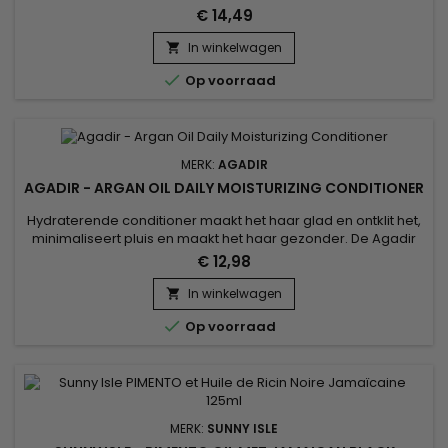
Oil Intensive Repair Masque is diep voedend en hydraterend
€ 14,49
en verbetert de weerstand van het haar terwijl het de groei,
zachtheid en glans bevordert.Saffloer- en druivenpitolie, rijk
In winkelwagen

aan antioxidanten, bieden hun hydraterende

Op voorraad
eigenschappen...
MERK:
AGADIR
AGADIR - ARGAN OIL DAILY MOISTURIZING CONDITIONER
Hydraterende conditioner maakt het haar glad en ontklit het,
minimaliseert pluis en maakt het haar gezonder. De Agadir
Daily Moisturizing Conditioner, verrijkt met biotine, keratine en
€ 12,98
arganolie, verzorgt, stimuleert de groei en creëert een
beschermende barrière tegen externe agressoren die breuk
In winkelwagen

en gespleten haarpunten kunnen veroorzaken. Agadir...

Op voorraad
MERK:
SUNNY ISLE