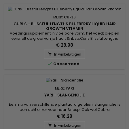
MERK:
CURLS
CURLS - BLISSFUL LENGTHS BLUEBERRY LIQUID HAIR
GROWTH VITAMIN
Voedingssupplement in vloeibare vorm, het voedt diep en
versnelt de groei van je haar. &nbsp;Curls Blissful Lengths
Blueberry Hair Vitamine versterkt, hydrateert, voedt en
€ 28,98
herstelt fijn, dof, beschadigd en broos haar.&nbsp; Het
vitamine voedingssupplement van Curls stopt haarbreuk,
In winkelwagen

geeft volume, omhult en herstelt het haar. Voordelen...

Op voorraad
MERK:
YARI
YARI - SLANGENOLIE
Een mix van verschillende plantaardige oliën, slangenolie is
een echt elixer voor haar.&nbsp; Ook wel Cobra
olie&nbsp;genoemd, deze olie is ideaal voor beschadigd,
€ 16,28
broos, dof of droog haar.&nbsp; Dankzij de samenstelling
stimuleert slangenolie de groei, bestrijdt gespleten
In winkelwagen
