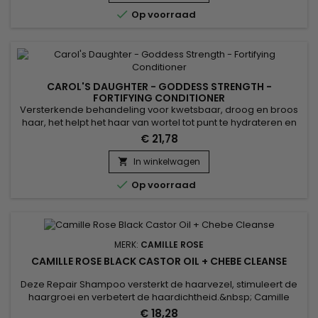
haarpunten en versterkt het haar om breuk te

Op voorraad
voorkomen.&nbsp; Hydrateert diep,...
CAROL'S DAUGHTER - GODDESS STRENGTH -
FORTIFYING CONDITIONER
Versterkende behandeling voor kwetsbaar, droog en broos
haar, het helpt het haar van wortel tot punt te hydrateren en
te versterken. &nbsp;Carol's Daughter Goddess Strength
€ 21,78
Fortifying Conditioner is samengesteld met ricinusolie, zwarte
zaadolie en biotine en ontwart zachtjes en versterkt de
In winkelwagen

schacht om breuk te voorkomen.&nbsp; De smeltende

Op voorraad
textuur...
MERK:
CAMILLE ROSE
CAMILLE ROSE BLACK CASTOR OIL + CHEBE CLEANSE
Deze Repair Shampoo versterkt de haarvezel, stimuleert de
haargroei en verbetert de haardichtheid.&nbsp; Camille
Rose Black Castor Oil en Chebe Cleanse bieden een
€ 18,28