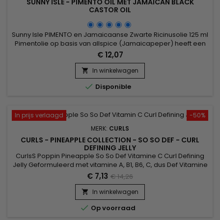
SUNNY ISLE - PIMENTO OIL MET JAMAICAN BLACK
CASTOR OIL
Sunny Isle PIMENTO en Jamaicaanse Zwarte Ricinusolie 125 ml
Pimentolie op basis van allspice (Jamaicapeper) heeft een
antioxiderende werking: ze stopt haaruitval, stimuleert de
€ 12,07
bloedsomloop en de groei van cellen, en regenereert
nieuwe cellen.&nbsp; Pimentolie, die verwant is aan de
In winkelwagen

Jamaicaanse zwarte ricinusolie, stopt haaruitval en

Disponible
afbreken,...
In prijs verlaagd
-50%
MERK:
CURLS
CURLS - PINEAPPLE COLLECTION - SO SO DEF - CURL
DEFINING JELLY
CurlsS Poppin Pineapple So So Def Vitamine C Curl Defining
Jelly Geformuleerd met vitamine A, B1, B6, C, dus Def Vitamine
C Curl Jelly definiëren is de bom om je krullen de hele dag
€ 7,13
€ 14,26
lang te houden ! Ingrediënten : Water Sorbitol Polyacrylaat-14
Gehydrogeneerde ricinusolie Polysorbaat 20 Ananas Sativus
In winkelwagen

(Ananas) Vruchtenextract Aloë Barbadensis...

Op voorraad