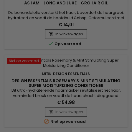
AS I AM - LONG AND LUXE - GROHAIR OIL
De behandelolie versterkt het haar, bevordert de haargroei,
hydrateert en voedt de hoofdhuid.&nbsp; Geformuleerd met
granaatappelolie, Passievruchtolie en Jamaicaanse zwarte
€ 14,01
ricinusolie.&nbsp; As I Am Long en Luxe Granaatappel &
Passievrucht Grohair olie stimuleert de groei, hydrateert het
In winkelwagen

haar diep, versterkt en herstelt haar dat verzwakt is door...

Op voorraad
Niet op voorraad
MERK:
DESIGN ESSENTIALS
DESIGN ESSENTIALS ROSEMARY & MINT STIMULATING
SUPER MOISTURIZING CONDITIONER
Dit ultra-hydraterende haarmasker revitaliseert het haar,
vermindert breuk en voedt de haarschacht diepgaand.
Verrijkt met rozemarijn, stimuleert de Design Essentials
€ 54,98
Rosemary & Mint Stimulating Super Moisturizing Conditioner
de hoofdhuid, verbetert de bloedcirculatie, biedt een
In winkelwagen

verfrissend gevoel en bevordert snelle, gezonde haargroei.

Niet op voorraad
Pepermunt...