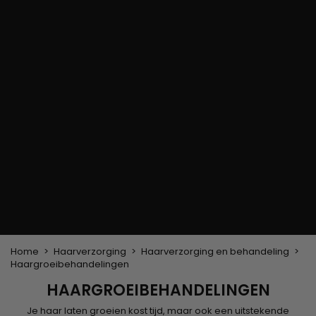
Haarkleuringsborstel
Stylingsuitrusting
Haaraccessoires
Borstels & Kammen
Helm en Haardroger
Hoeden & Sjaals
Föhn wasborstel
Stijltangen
Hoofdband en
Platte borstel en
Krultangen
haarclips
ontklitter
Haarspelden
Styling kam
Kam voor het
ontkrullen en
touperen
Blower borstel
Weven en lonten
Braziliaanse weefwerken
Pruiken en haarstukken
Clip-on Extensies
Natuurlijke Pruiken
Lont verdelers
Synthetische Pruiken
Top Closures
Haarstukjes
Keratine extensions
Home
Haarverzorging
Haarverzorging en behandeling
Haargroeibehandelingen
HAARGROEIBEHANDELINGEN
Je haar laten groeien kost tijd, maar ook een uitstekende