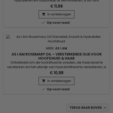
hydrateren en haarbreuk te verminderen, is As I Am
Rosemary Conditioner een versterkende conditioner met
€ 11,98
rozemarijn die ideaal is voor verzwakt, fijn, krullend of dunner
wordend haar. De formule verzacht, disciplineert en
In winkelwagen

vergemakkelijkt het ontwarren zonder het haar te verzwaren.

Op voorraad
Verrijkt met...
MERK:
AS I AM
AS I AM ROSEMARY OIL – VERSTERKENDE OLIE VOOR
HOOFDHUID & HAAR
Ontwikkeld om de hoofdhuid te voeden, de haarvezel te
versterken en het uiterlijk van haardichtheid te verbeteren, is
As I Am Rosemary Oil een versterkende rozemarijnolie die
€ 10,98
ideaal is voor verzwakt of futloos haar. De kalmerende geur
van rozemarijn en pepermunt zorgt voor een frisse sensatie
In winkelwagen

terwijl zowel de hoofdhuid als de lengtes worden...

Op voorraad
TERUG NAAR BOVEN
