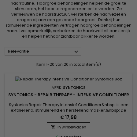
haarroutine. Haargroeibehandelingen helpen de groei te
stimuleren, het haar te regenereren en te voeden. Ze
vernieuwen de haarstructuur, versterken de haarvezel en
dragen bij aan een gezonde haargroei. Dankzij hun
stimulerende ingrediënten vertragen haargroeibehandelingen
haaruitval opmerkelijk, verbeteren de haarkwaliteit aanzienlijk
en helpen het haar zichtbaar dikker te worden.

Relevantie
Item 1-20 van 20 in totaal item(s)
MERK:
SYNTONICS
SYNTONICS - REPAIR THERAPY - INTENSIVE CONDITIONER
Syntonics Repair Therapy Intensief Conditioner&nbsp; is een
exfoliërend, stimulerend en herstellend masker.&nbsp; De
conditioner exfolieert de hoofdhuid, verwijdert dode cellen
€ 17,98
en roos, alsook de overtollige talg.&nbsp; De conditioner
voedt en herstelt het evenwicht van de hoofdhuid, en zorgt
In winkelwagen

voor een fris en kalmerend gevoel.&nbsp;&nbsp;De
