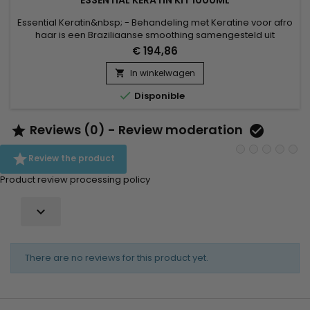
Essential Keratin&nbsp; - Behandeling met Keratine voor afro
haar is een Braziliaanse smoothing samengesteld uit
Keratine, Aloë Vera en Macadamia olie aan het haar van de
€ 194,86
cortex herstellen en het haar glad gedurende 3-5
maanden.&nbsp; Het vergemakkelijkt de styling en
In winkelwagen

vermindert de tijd droog te blazen, stopt de val verwijderde

Disponible
de vork voor een haar...
Reviews (0) - Review moderation



Review the product
Product review processing policy

There are no reviews for this product yet.