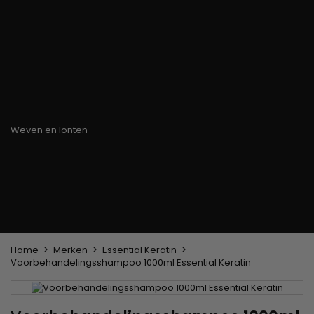
Haarkleuringsborstel
Stylingsuitrusting
Haaraccessoires
Borstels & Kammen
Helm en Haardroger
Hoeden & Sjaals
Föhn wasborstel
Stijltangen
Hoofdband en
Platte borstel en
Krultangen
haarclips
ontklitter
Haarspelden
Styling kam
Kam voor het
ontkrullen en
touperen
Blower borstel
Weven en lonten
Braziliaanse weefwerken
Pruiken en haarstukken
Clip-on Extensies
Natuurlijke Pruiken
Lont verdelers
Synthetische Pruiken
Top Closures
Haarstukjes
Keratine extensions
Home
Merken
Essential Keratin
Voorbehandelingsshampoo 1000ml Essential Keratin