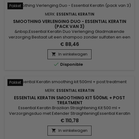
Pakket
MERK:
ESSENTIAL KERATIN
SMOOTHING VERLENGING DUO - ESSENTIAL KERATIN
(PACK VAN 3)
&nbsp;Essential Keratin Duo Verlenging Gladmakende
verzorging Bestaat uit een shampoo zonder sulfaten en een
balsem met keratine en zijdeproteïnen.&nbsp; Het duo
€ 88,46
Essential Keratin is een verzorging om het gladmakende
effect te verlengen en te vergroten, en beschermt en voedt
In winkelwagen

het haar.&nbsp; Het is rijk aan 10 oliën en keratine en

Disponible
benadrukt de effecten...
Pakket
MERK:
ESSENTIAL KERATIN
ESSENTIAL KERATIN SMOOTHING KIT 500ML + POST
TREATMENT
Essential Keratin Brazilian Straightening Kit 500 ml +
Verzorgingsduo met Extender StraighteningEssential Keratin
Brazilian Straightening Kit 500 ml bevat een sulfaatvrije
€ 110,78
shampoo en een conditioner met keratine en
zijdeproteïnen.&nbsp; Dit Essential Keratin verzorgingsduo
In winkelwagen

versterkt het straightening effect en beschermt en voedt het