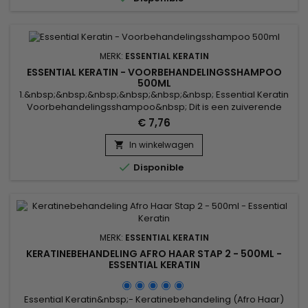
MERK:
ESSENTIAL KERATIN
ESSENTIAL KERATIN - VOORBEHANDELINGSSHAMPOO
500ML
1.&nbsp;&nbsp;&nbsp;&nbsp;&nbsp;&nbsp; Essential Keratin
Voorbehandelingsshampoo&nbsp; Dit is een zuiverende
shampoo op basis van Aloë Vera en Macadamia-
€ 7,76
olie.&nbsp; Reinigt grondig, verwijdert alle opeengehoopte
restjes (lak, stylingproducten, vervuiling). De zuiverende
In winkelwagen

shampoo ontgift, opent de haarschubben zodat de keratine

Disponible
optimaal kan intrekken en...
MERK:
ESSENTIAL KERATIN
KERATINEBEHANDELING AFRO HAAR STAP 2 - 500ML -
ESSENTIAL KERATIN
Essential Keratin&nbsp;- Keratinebehandeling (Afro Haar)