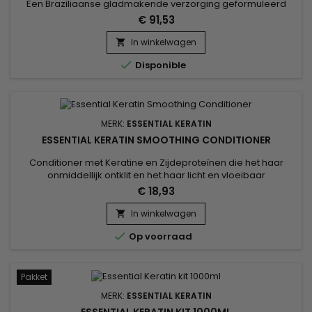
Een Braziliaanse gladmakende verzorging geformuleerd
met Keratine, Aloë Vera en Macadamia-olie om het haar tot
€ 91,53
aan de schors te herstellen en het soepel en glad te
maken.&nbsp; De Essential Keratin Braziliaanse
In winkelwagen

gladmakende verzorging werd ontworpen voor erg krullend,

Disponible
golvend en gekroesd haar en...
MERK:
ESSENTIAL KERATIN
ESSENTIAL KERATIN SMOOTHING CONDITIONER
Conditioner met Keratine en Zijdeproteïnen die het haar
onmiddellijk ontklit en het haar licht en vloeibaar
maakt.&nbsp; Het herstelt beschadigd haar en transformeert
€ 18,93
het oppervlak van de vezel in een gelijkmatige, gladde
substantie. Essential Keratin Smoothing Conditioner helpt het
In winkelwagen

haar te versterken en zorgt voor kracht en souplesse.

Op voorraad
Pakket
MERK:
ESSENTIAL KERATIN
ESSENTIAL KERATIN KIT 1000ML