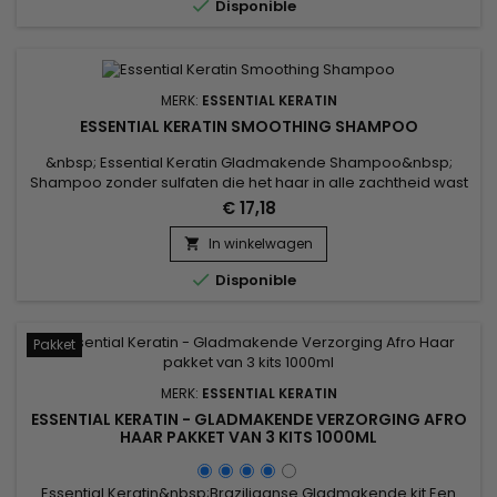

Disponible
haar intensief.Rijk...
MERK:
ESSENTIAL KERATIN
ESSENTIAL KERATIN SMOOTHING SHAMPOO
&nbsp; Essential Keratin Gladmakende Shampoo&nbsp;
Shampoo zonder sulfaten die het haar in alle zachtheid wast
en voedt.&nbsp; Deze zeer zachte formule werd verrijkt met
€ 17,18
keratine en zijdeproteïnen en revitaliseert, hydrateert en
ontwart het haar.&nbsp; Maakt het haar ongelooflijk
In winkelwagen

glanzend en zijdezacht. Ideaal om uw Braziliaanse

Disponible
gladmakende verzorging...
Pakket
MERK:
ESSENTIAL KERATIN
ESSENTIAL KERATIN - GLADMAKENDE VERZORGING AFRO
HAAR PAKKET VAN 3 KITS 1000ML
Essential Keratin&nbsp;Braziliaanse Gladmakende kit Een