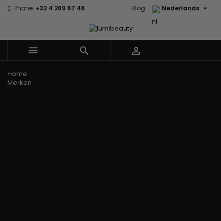

Phone:
+32 4 269 67 48
Blog
Nederlands



Menu
Home
Merken
60 secondes
Civic Cream
Em2h
Creme Of
Affirm
Nature
Alikay
Palmers
Curls
Izzy Coiffe
Naturals
Premium
CurlyWorld
Jessicurl
Agadir
Keratin Caviar
Dark and
Kee Mee koreaans
Ambi Skin
PureScalp Hair
Lovely
smoothing
Care
Spa
Design
KeraCare
ApHogee
Rafete Skin
Essentials
Keraplex
As I Am
Shea Moisture
DevaCurl
Kinky Curly
Avlon Texture
Shea Moisture
Dudu-Osun
Lyscia Tanin
Release
- KIDS
Eco Styler
Gladmakend
Babyliss Pro
Sibel
EM2H
Makari de Suisse
Biopeptides -
Skin Light
EM2H
Makari Bebe Care