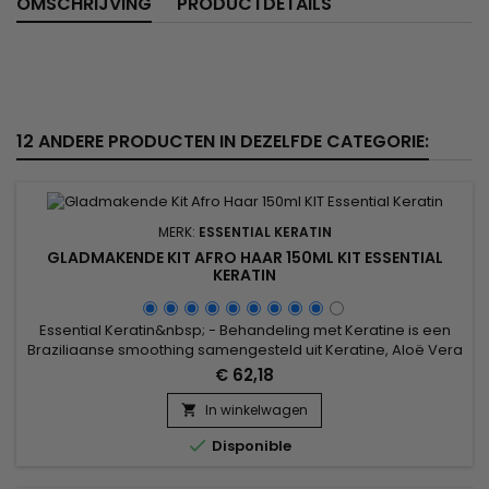
OMSCHRIJVING
PRODUCTDETAILS
12 ANDERE PRODUCTEN IN DEZELFDE CATEGORIE:
MERK:
ESSENTIAL KERATIN
GLADMAKENDE KIT AFRO HAAR 150ML KIT ESSENTIAL
KERATIN
Essential Keratin&nbsp; - Behandeling met Keratine is een
Braziliaanse smoothing samengesteld uit Keratine, Aloë Vera
en Macadamia olie aan het haar van de cortex herstellen en
€ 62,18
het haar glad gedurende 3-5 maanden.&nbsp; Het
vergemakkelijkt de styling en vermindert de tijd droog te
In winkelwagen

blazen, stopt de val verwijderde de vork voor een haar zacht,

Disponible
glanzend,...