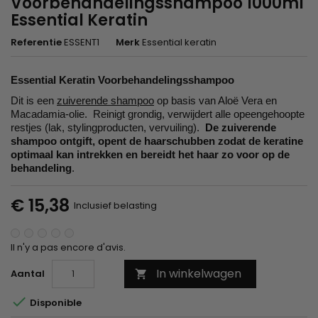
Voorbehandelingsshampoo 1000ml
Essential Keratin
Referentie
ESSENT1
Merk
Essential keratin
Essential Keratin Voorbehandelingsshampoo
Dit is een
zuiverende shampoo
op basis van Aloë Vera en
Macadamia-olie. Reinigt grondig, verwijdert alle opeengehoopte
restjes (lak, stylingproducten, vervuiling).
De zuiverende
shampoo ontgift, opent de haarschubben zodat de keratine
optimaal kan intrekken en bereidt het haar zo voor op de
behandeling
.
€ 15,38
Inclusief belasting
Il n'y a pas encore d'avis.
In winkelwagen
Aantal


Disponible