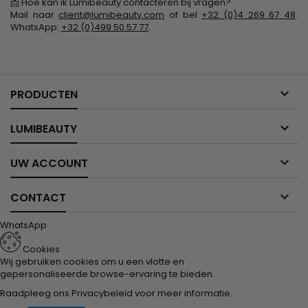
📩 Hoe kan ik Lumibeauty contacteren bij vragen?
Mail naar
client@lumibeauty.com
of bel
+32 (0)4 269 67 48
.
WhatsApp:
+32 (0)499 50 57 77
.

PRODUCTEN

LUMIBEAUTY

UW ACCOUNT

CONTACT
WhatsApp
Cookies
Wij gebruiken cookies om u een vlotte en
gepersonaliseerde browse-ervaring te bieden.
Raadpleeg ons
Privacybeleid
voor meer informatie.