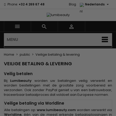

Phone:
+32 4 269 67 48
Blog
Nederlands



MENU
Home
public
Veilige betaling & levering
VEILIGE BETALING & LEVERING
Veilig betalen
Bij
Lumibeauty
worden uw betalingen veilig verwerkt en
worden bestellingen met de grootste zorg voorbereid en
verzonden. Ook zonder PayPal geniet u van een betrouwbaar,
traceerbaar betaalproces dat voldoet aan Europese normen.
Veilige betaling via Worldline
Alle betalingen op
www.lumibeauty.com
worden verwerkt via
Worldline
, één van de meest erkende betaaloplossingen in