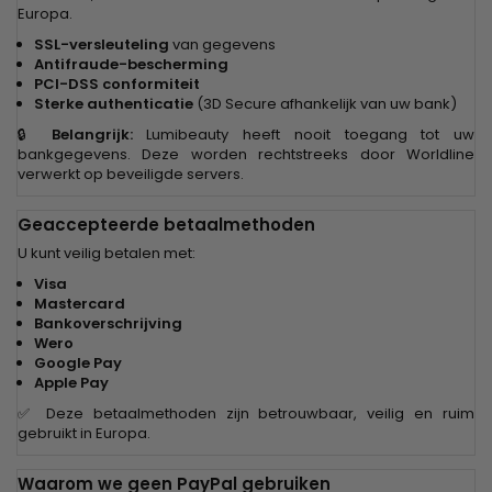
Europa.
SSL-versleuteling
van gegevens
Antifraude-bescherming
PCI-DSS conformiteit
Sterke authenticatie
(3D Secure afhankelijk van uw bank)
🔒
Belangrijk:
Lumibeauty heeft nooit toegang tot uw
bankgegevens. Deze worden rechtstreeks door Worldline
verwerkt op beveiligde servers.
Geaccepteerde betaalmethoden
U kunt veilig betalen met:
Visa
Mastercard
Bankoverschrijving
Wero
Google Pay
Apple Pay
✅ Deze betaalmethoden zijn betrouwbaar, veilig en ruim
gebruikt in Europa.
Waarom we geen PayPal gebruiken