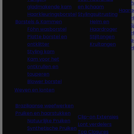
h
gladmakende kam
en lichaam
Haara
Haarkleuringsborstel
Stylingsuitrusting
H
Borstels & Kammen
Helm en
S
Föhn wasborstel
Haardroger
H
Platte borstel en
Stijltangen
e
ontklitter
Krultangen
H
Styling kam
Kam voor het
ontkrullen en
touperen
Blower borstel
Weven en lonten
Braziliaanse weefwerken
Pruiken en haarstukken
Clip-on Extensies
Natuurlijke Pruiken
Lont verdelers
Synthetische Pruiken
Top Closures