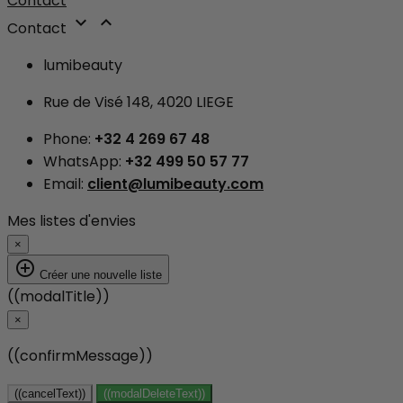
Contact


Contact
lumibeauty
Rue de Visé 148, 4020 LIEGE
Phone:
+32 4 269 67 48
WhatsApp:
+32 499 50 57 77
Email:
client@lumibeauty.com
Mes listes d'envies
×
add_circle_outline
Créer une nouvelle liste
((modalTitle))
×
((confirmMessage))
((cancelText))
((modalDeleteText))