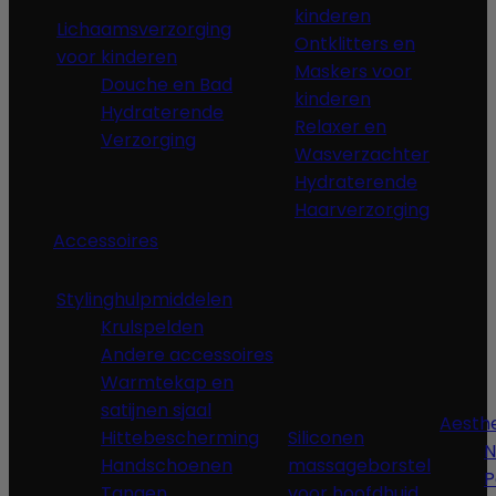
kinderen
Lichaamsverzorging
Ontklitters en
voor kinderen
Maskers voor
Douche en Bad
kinderen
Hydraterende
Relaxer en
Verzorging
Wasverzachter
Hydraterende
Haarverzorging
Accessoires
Stylinghulpmiddelen
Krulspelden
Andere accessoires
Warmtekap en
satijnen sjaal
Aesth
Hittebescherming
Siliconen
N
Handschoenen
massageborstel
P
Tangen,
voor hoofdhuid