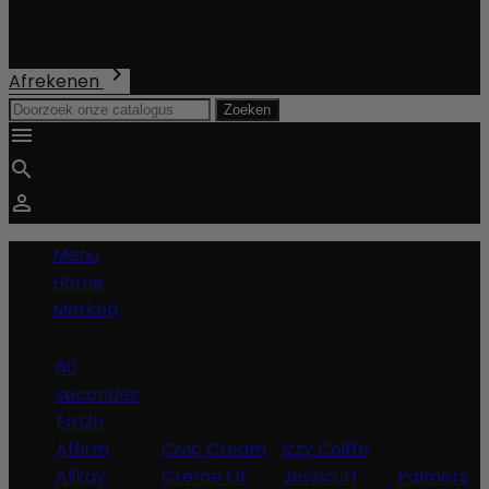
Verzending
Totaal
€ 0,00

Afrekenen
Zoeken



Menu
Home
Merken
60
secondes
Em2h
Affirm
Civic Cream
Izzy Coiffe
Alikay
Creme Of
Jessicurl
Palmers