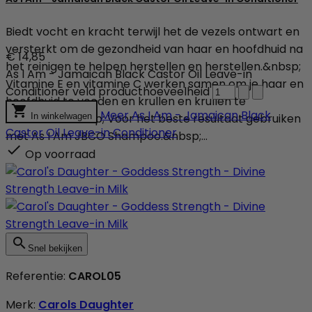
Biedt vocht en kracht terwijl het de vezels ontwart en
versterkt om de gezondheid van haar en hoofdhuid na
€ 14,85
het reinigen te helpen herstellen en herstellen.&nbsp;
As I Am - Jamaican Black Castor Oil Leave-in
Vitamine E en vitamine C werken samen om je haar en
Conditioner veld producthoeveelheid
hoofdhuid te voeden en krullen en krullen te

Meer
As I Am - Jamaican Black
ontwarren.&nbsp; Voor het beste resultaat gebruiken
In winkelwagen
Castor Oil Leave-in Conditioner
met As I Am JBCO Shampoo.&nbsp;...

Op voorraad

Snel bekijken
Referentie:
CAROL05
Merk:
Carols Daughter