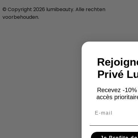
© Copyright 2026 lumibeauty. Alle rechten
voorbehouden.
Rejoign
Privé L
Recevez -10%
accès prioritai
Email
Je Profite d