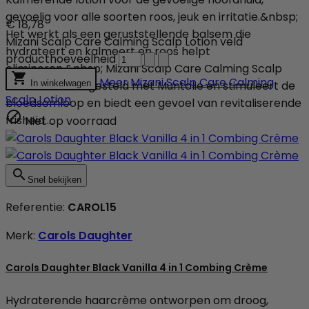
gevoelig voor alle soorten roos, jeuk en irritatie.&nbsp;
€ 18,78
Het werkt als een geruststellende balsem die
Mizani Scalp Care Calming Scalp Lotion veld
hydrateert en kalmeert en roos helpt
producthoeveelheid
elimineren.&nbsp; Mizani Scalp Care Calming Scalp

Meer
Mizani Scalp Care Calming
Lotion is samengesteld met Muntolie en stimuleert de
In winkelwagen
Scalp Lotion
bloedsomloop en biedt een gevoel van revitaliserende

frisheid....
Niet op voorraad

Snel bekijken
Referentie:
CAROL15
Merk:
Carols Daughter
Carols Daughter Black Vanilla 4 in 1 Combing Crème
Hydraterende haarcrème ontworpen om droog,