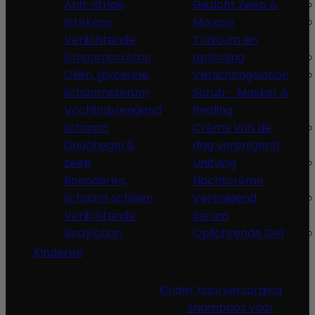
Anti-striae,
Gezicht Zeep &
littekens
Mousse
Verlichtende
Tonicum en
lichaamscrème
oplossing
Oliën, glycerine,
Verlichtingslotion
lichaamsserum
Scrub - Masker &
Vochtinbrengend
Peeling
lichaam
Crème van de
Douchegel &
dag verenigend
zeep
Unifying
Boenderen,
Nachtcrème
lichaam schillen
Verenigend
Verlichtende
Serum
Bodylotion
Oplichtende Gel
Kinderen
Kinder haarverzorging
Shampoos voor