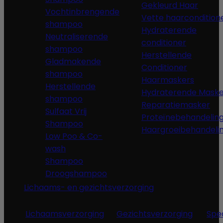
Gekleurd Haar
Vochtinbrengende
Vette haarcondition
shampoo
Hydraterende
Neutraliserende
conditioner
shampoo
Herstellende
Gladmakende
Conditioner
shampoo
Haarmaskers
Herstellende
Hydraterende Maske
shampoo
Reparatiemasker
Sulfaat Vrij
Proteïnebehandelin
Shampoo
Haargroeibehandeli
Low Poo & Co-
wash
Shampoo
Droogshampoo
Lichaams- en gezichtsverzorging
Lichaamsverzorging
Gezichtsverzorging
Spe