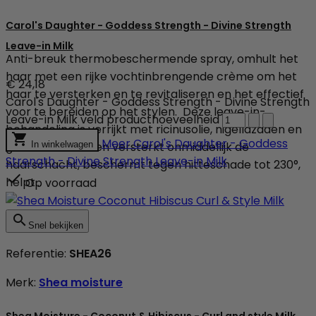
Carol's Daughter - Goddess Strength - Divine Strength
Leave-in Milk
Anti-breuk thermobeschermende spray, omhult het
haar met een rijke vochtinbrengende crème om het
€ 24,18
haar te versterken en te revitaliseren en het effectief
Carol's Daughter - Goddess Strength - Divine Strength
voor te bereiden op het stylen. Deze leave-in-
Leave-in Milk veld producthoeveelheid
behandeling is verrijkt met ricinusolie, nigellazaden en

Meer
Carol's Daughter - Goddess
gemberextract en versterkt onmiddellijk de
In winkelwagen
Strength - Divine Strength Leave-in Milk
haarschacht, beschermt tegen hitteschade tot 230°,

helpt...
Op voorraad

Snel bekijken
Referentie:
SHEA26
Merk:
Shea moisture
Shea Moisture - Coconut & Hibiscus - Curl and style Milk