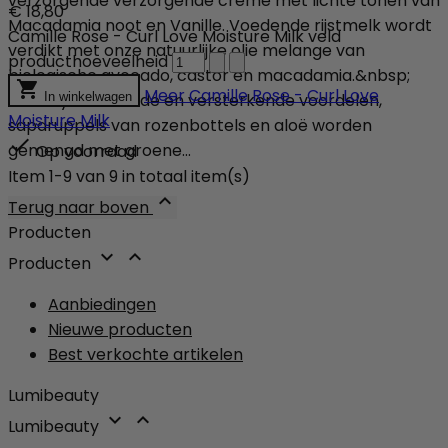
verzorgende verzorgende crème met lichte tonen van
€ 18,80
Macadamia noot en Vanille. Voedende rijstmelk wordt
Camille Rose - Curl Love Moisture Milk veld
verdikt met onze natuurlijke olie melange van
producthoeveelheid
biologische avocado, castor en macadamia.&nbsp;

Meer
Camille Rose - Curl Love
Voor hydraterende en versterkende voordelen,
In winkelwagen
Moisture Milk
sapdruppels van rozenbottels en aloë worden

gemengd met groene...
Op voorraad
Item 1-9 van 9 in totaal item(s)

Terug naar boven
Producten


Producten
Aanbiedingen
Nieuwe producten
Best verkochte artikelen
Lumibeauty


Lumibeauty