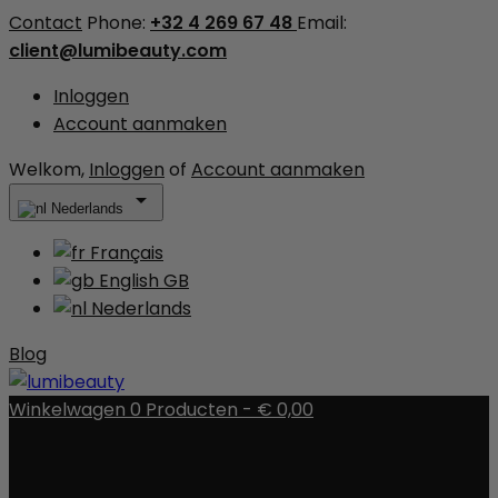
Contact
Phone:
+32 4 269 67 48
Email:
client@lumibeauty.com
Inloggen
Account aanmaken
Welkom,
Inloggen
of
Account aanmaken

Nederlands
Français
English GB
Nederlands
Blog
Winkelwagen
0
Producten -
€ 0,00
Er zijn geen items meer in uw wagen