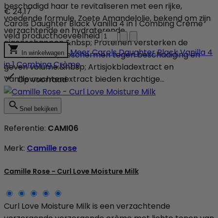
beschadigd haar te revitaliseren met een rijke,
€ 24,17
voedende formule. Zoete Amandelolie, bekend om zijn
Carols Daughter Black Vanilla 4 in 1 Combing Crème
verzachtende en hydraterende
veld producthoeveelheid
eigenschappen.&nbsp; Proteïnen versterken de

Meer
Carols Daughter Black Vanilla 4
haarstructuur, beschermen tegen beschadiging en
In winkelwagen
in 1 Combing Crème
geven volume.&nbsp; Artisjokbladextract en

Vanillevruchtenextract bieden krachtige...
Op voorraad

Snel bekijken
Referentie:
CAMI06
Merk:
Camille rose
Camille Rose - Curl Love Moisture Milk
Curl Love Moisture Milk is een verzachtende