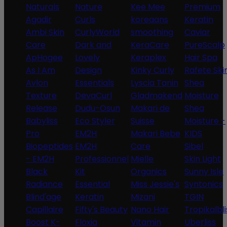
Naturals
Nature
Kee Mee
Premium
Agadir
Curls
koreaans
Keratin
Ambi Skin
CurlyWorld
smoothing
Caviar
Care
Dark and
KeraCare
PureScalp
ApHogee
Lovely
Keraplex
Hair Spa
As I Am
Design
Kinky Curly
Rafete Ski
Avlon
Essentials
Lyscia Tanin
Shea
Texture
DevaCurl
Gladmakend
Moisture
Release
Dudu-Osun
Makari de
Shea
Babyliss
Eco Styler
Suisse
Moisture -
Pro
EM2H
Makari Bebe
KIDS
Biopeptides
EM2H
Care
Sibel
- EM2H
Professionnel
Mielle
Skin Light
Black
Kit
Organics
Sunny Isle
Radiance
Essential
Miss Jessie's
Syntonics
Blind'age
Keratin
Mizani
TGIN
Capillaire
Fifty's Beauty
Nano Hair
Tropikalbli
Boost K-
Floxia
Vitamin
Uberliss