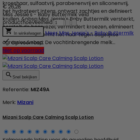
kroeshaar, sulfaatvrij, parabenenvrij en siliconenvrij,
€ 26,28
het hydrateert intens, ontwart zachtjes en definieert
Miss Jessie's - Baby Buttermilk veld
krullen. &nbsp;Miss Jessie's Baby Buttermilk versterkt,
producthoeveelheid
herstelt de haarvezel, vermindert kroezen, elimineert

Meer
Miss Jessie's - Baby Buttermilk
klitten en beschermt het haar tegen dagelijkse
In winkelwagen

agressies.&nbsp; De vochtinbrengende melk...
Op voorraad
Niet op voorraad

Snel bekijken
Referentie:
MIZ49A
Merk:
Mizani
Mizani Scalp Care Calming Scalp Lotion
Kalmerende lotion voor de gevoelige hoofdhuid,