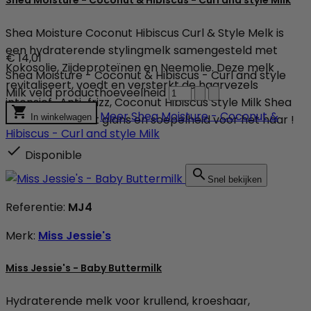
Shea Moisture Coconut Hibiscus Curl & Style Melk is
een hydraterende stylingmelk samengesteld met
€ 14,01
Kokosolie, Zijdeproteïnen en Neemolie. Deze melk
Shea Moisture - Coconut & Hibiscus - Curl and style
revitaliseert, voedt en versterkt de haarvezels
Milk veld producthoeveelheid
intensief. Anti-frizz, Coconut Hibiscus Style Milk Shea

Meer
Shea Moisture - Coconut &
Moisture herstelt glans en soepelheid voor het haar !
In winkelwagen
Hibiscus - Curl and style Milk

Disponible

Snel bekijken
Referentie:
MJ4
Merk:
Miss Jessie's
Miss Jessie's - Baby Buttermilk
Hydraterende melk voor krullend, kroeshaar,