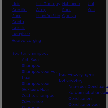
Hair
Hair Therapy
Nubiance
Unt
Camille
Wrap
Paris
Yari
Rose
Hunvréa Skin
Opalya
Cantu
Carol's
Daughter
Haarverzorging
Soorten shampoos
Anti Roos
Shampoo
Shampoo voor vet
Haarverzorging en
haar
behandeling
Shampoo voor
Anti-roos Conditione
Gekleurd Haar
Keratin nabehandeli
Zachte shampoo
Conditioners
Zuiverende
Conditioner voor
Shampoo