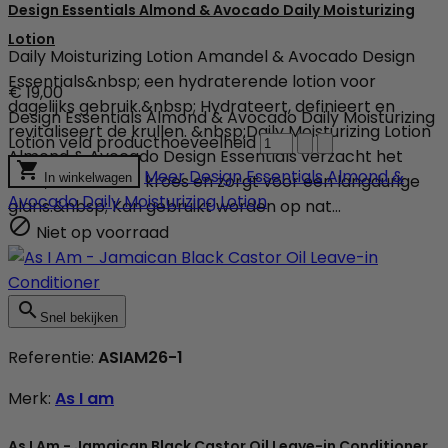
Design Essentials Almond & Avocado Daily Moisturizing
Lotion
Daily Moisturizing Lotion Amandel & Avocado Design
Essentials&nbsp; een hydraterende lotion voor
€ 19,00
dagelijks gebruik.&nbsp; Hydrateert, definieert en
Design Essentials Almond & Avocado Daily Moisturizing
revitaliseert de krullen. &nbsp;Daily Moisturizing Lotion
Lotion veld producthoeveelheid
Almond & Avocado Design Essentials verzacht het

Meer
Design Essentials Almond &
haar, vermindert kroes en zorgt voor een langdurige
In winkelwagen
Avocado Daily Moisturizing Lotion
glans.&nbsp; Kan gebruikt worden op nat...

Niet op voorraad

Snel bekijken
Referentie:
ASIAM26-1
Merk:
As I am
As I Am - Jamaican Black Castor Oil Leave-in Conditioner