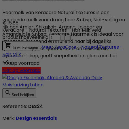
Haarmelk van Keracare Natural Textures is een
voedende melk voor droog haar.&nbsp; Niet-vettig en
€ 15,85
rijk aan Amla-, Shikakai-, Argan-, Jojoba- en
KeraCare - Natural Textures - Hair Milk veld
Amandelolie.&nbsp; Keracare Haarmelk is ideaal voor
producthoeveelheid
kroezend, kroezend en krullend haar bij dagelijks

Meer
KeraCare - Natural Textures -
gebruik.&nbsp; Het geeft kracht en elasticiteit,
In winkelwagen
Hair Milk
hydrateert diep, geeft soepelheid en glans aan het

haar,...
Op voorraad
Niet op voorraad

Snel bekijken
Referentie:
DES24
Merk:
Design essentials