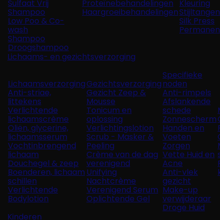
Sulfaat Vrij
Proteïnebehandelingen
Kleuring
Shampoo
Haargroeibehandelingen
Stijltangen
Low Poo & Co-
Silk Press
wash
Permanen
Shampoo
Droogshampoo
Lichaams- en gezichtsverzorging
Specifieke
Lichaamsverzorging
Gezichtsverzorging
noden
Anti-striae,
Gezicht Zeep &
Anti-rimpels
littekens
Mousse
Afslankende
Verlichtende
Tonicum en
schede
lichaamscrème
oplossing
Zonnescherm
Oliën, glycerine,
Verlichtingslotion
Handen en
lichaamsserum
Scrub - Masker &
Voeten
Vochtinbrengend
Peeling
Zorgen
lichaam
Crème van de dag
Vette Huid en
Douchegel & zeep
verenigend
Acne
Boenderen, lichaam
Unifying
Anti-vlek
schillen
Nachtcrème
gezicht
Verlichtende
Verenigend Serum
Make-up
Bodylotion
Oplichtende Gel
verwijderaar
Droge Huid
Kinderen