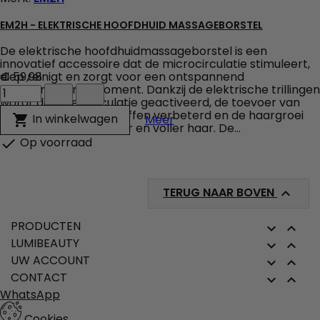
EM2H - ELEKTRISCHE HOOFDHUID MASSAGEBORSTEL
De elektrische hoofdhuidmassageborstel is een
innovatief accessoire dat de microcirculatie stimuleert,
diep reinigt en zorgt voor een ontspannend
€ 59,98
EM2H
haarverzorgingsmoment. Dankzij de elektrische trillingen
-
wordt de bloedcirculatie geactiveerd, de toevoer van
Elektrische
essentiële voedingsstoffen verbeterd en de haargroei
EM2H - Elektrische Hoofd
In winkelwagen

Meer
Hoofdhuid
bevorderd voor sterker en voller haar. De...
Massageborstel
Op voorraad

veld
producthoeveelheid
TERUG NAAR BOVEN

PRODUCTEN


LUMIBEAUTY


UW ACCOUNT


CONTACT


WhatsApp
Cookies