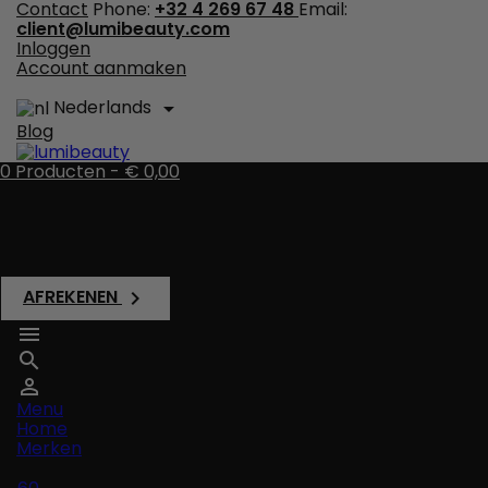
Contact
Phone:
+32 4 269 67 48
Email:
client@lumibeauty.com
Inloggen
Account aanmaken
Nederlands

Blog
0
Producten -
€ 0,00
Er zijn geen items meer in uw wagen
Verzending
Totaal
€ 0,00
AFREKENEN




Menu
Home
Merken