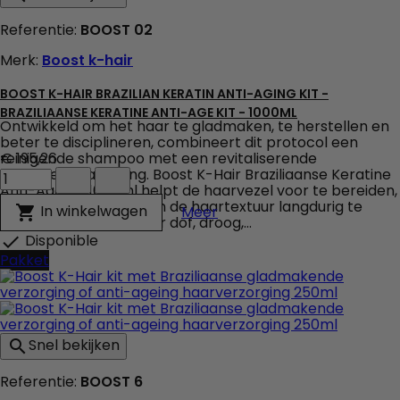
-
Referentie:
BOOST 02
150ml
veld
Merk:
Boost k-hair
producthoeveelheid
BOOST K-HAIR BRAZILIAN KERATIN ANTI-AGING KIT -
BRAZILIAANSE KERATINE ANTI-AGE KIT - 1000ML
Ontwikkeld om het haar te gladmaken, te herstellen en
beter te disciplineren, combineert dit protocol een
reinigende shampoo met een revitaliserende
€ 195,26
Boost
keratinebehandeling. Boost K-Hair Braziliaanse Keratine
K-
Anti-Age Kit 1000ml helpt de haarvezel voor te bereiden,
Hair
pluis te verminderen en de haartextuur langdurig te
Boost K-Hair Brazilian Ker
In winkelwagen

Meer
Brazilian
verbeteren. Ideaal voor dof, droog,...
Keratin
Disponible

Anti-
Pakket
Aging
Kit
-
Braziliaanse
Keratine
Snel bekijken

Anti-
Age
Referentie:
BOOST 6
Kit
-