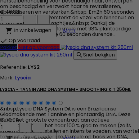
Herstelbehandeling voor beschadigd haar, ontworpen
om beschadigd en verzwakt haar te revitaliseren,
optimaliseren en versterken.&nbsp; Em2h 60 secondes
€ 46,88
Em2h
Smart Solution vult, versterkt de vezel van binnenuit en
-
hydrateert het haar zachtjes.&nbsp; Dankzij de
60
ultrageconcentreerde formule met 98% plantaardige
Em2h - 60 secondes - Be
In winkelwagen

Meer
secondes
ingrediënten, omhult de 60 seconden durende...
-
Op voorraad

Beschadigd
Pakket
Niet op voorraad
haar
Snel bekijken

complete
Verzorging
Referentie:
LYS2
veld
producthoeveelheid
Merk:
Lyscia
LYSCIA - TANNIN AND DNA SYSTEM - SMOOTHING KIT 250ML
&nbsp;Lyscia DNA System Dit is een Braziliaanse
Gladmakende met Tannine en plantaardig DNA. Deze
bevat het grootste concentraat aan actieve
€ 79,04
Lyscia
bestanddelen om het haar 100 % glad te maken (zelfs
-
kroeshaar), te herstellen en intens te voeden, van wortel
Tannin
tot punt. Zijn uitzonderlijke formule op basis van DNA,
Lyscia - Tannin and DNA 
In winkelwagen

Meer