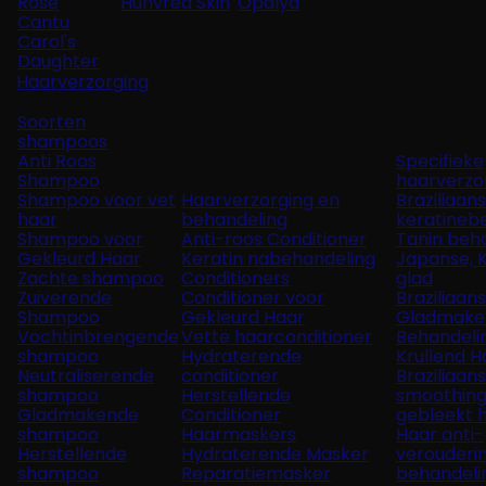
Rose
Hunvréa Skin
Opalya
Cantu
Carol's
Daughter
Haarverzorging
Soorten
shampoos
Anti Roos
Specifieke
Shampoo
haarverzo
Shampoo voor vet
Haarverzorging en
Braziliaan
haar
behandeling
keratineb
Shampoo voor
Anti-roos Conditioner
Tanin beh
Gekleurd Haar
Keratin nabehandeling
Japanse, 
Zachte shampoo
Conditioners
glad
Zuiverende
Conditioner voor
Braziliaan
Shampoo
Gekleurd Haar
Gladmake
Vochtinbrengende
Vette haarconditioner
Behandeli
shampoo
Hydraterende
Krullend H
Neutraliserende
conditioner
Braziliaan
shampoo
Herstellende
smoothing
Gladmakende
Conditioner
gebleekt 
shampoo
Haarmaskers
Haar anti-
Herstellende
Hydraterende Masker
verouderi
shampoo
Reparatiemasker
behandeli