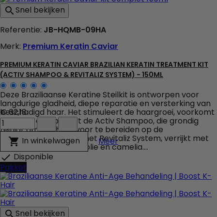
(Activ
Snel bekijken

Shampoo
&
Revitaliz
Referentie:
JB-HQMB-09HA
System)
Merk:
Premium Keratin Caviar
-
500ml
veld
PREMIUM KERATIN CAVIAR BRAZILIAN KERATIN TREATMENT KIT
producthoeveelheid
(ACTIV SHAMPOO & REVITALIZ SYSTEM) - 150ML
Deze Braziliaanse Keratine Steilkit is ontworpen voor
langdurige gladheid, diepe reparatie en versterking van
beschadigd haar. Het stimuleert de haargroei, voorkomt
€ 62,18
Premium
breuk en combineert de Activ Shampoo, die grondig
Keratin
reinigt om het haar voor te bereiden op de
Caviar
steilbehandeling, met het Revitaliz System, verrijkt met
Premium Keratin Caviar Br
In winkelwagen

Meer
Brazilian
keratine, cacao, kokosolie en camelia....
Keratin
Disponible

Treatment
Pakket
Kit
(Activ
Shampoo
&
Revitaliz
Snel bekijken

System)