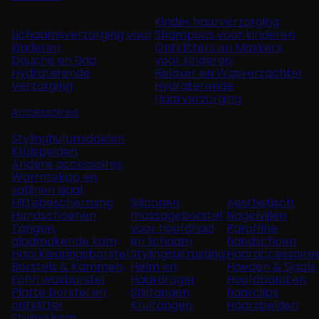
Kinder haarverzorging
Lichaamsverzorging voor
Shampoos voor kinderen
kinderen
Ontklitters en Maskers
Douche en Bad
voor kinderen
Hydraterende
Relaxer en Wasverzachter
Verzorging
Hydraterende
Haarverzorging
Accessoires
Stylinghulpmiddelen
Krulspelden
Andere accessoires
Warmtekap en
satijnen sjaal
Hittebescherming
Siliconen
Aesthetisch
Handschoenen
massageborstel
Nagelvijlen
Tangen,
voor hoofdhuid
Paraffine
gladmakende kam
en lichaam
handschoen
Haarkleuringsborstel
Stylingsuitrusting
Haaraccessoire
Borstels & Kammen
Helm en
Hoeden & Sjaals
Föhn wasborstel
Haardroger
Hoofdband en
Platte borstel en
Stijltangen
haarclips
ontklitter
Krultangen
Haarspelden
Styling kam