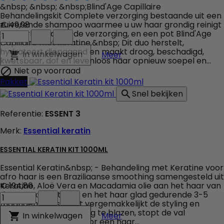
veld
&nbsp; &nbsp; &nbsp;Blind'Age Capillaire
producthoeveelheid
Behandelingskit Complete verzorging bestaande uit een
zuiverende shampoo waarmee u uw haar grondig reinigt
€ 49,98
Em2h
en voorbereidt op de verzorging, en een pot Blind'Age
Blind’Age
Capillaire met keratine.&nbsp; Dit duo herstelt,
Capillaire
hydrateert diepgaand en maakt droog, beschadigd,
Em2h Blind’Age Capillaire
In winkelwagen

Meer
Repair
kwetsbaar, dof en levenloos haar opnieuw soepel en...
System
Niet op voorraad

veld
Pakket
producthoeveelheid
Snel bekijken

Referentie:
ESSENT 3
Merk:
Essential keratin
ESSENTIAL KERATIN KIT 1000ML
Essential Keratin&nbsp; - Behandeling met Keratine voor
afro haar is een Braziliaanse smoothing samengesteld uit
Keratine, Aloë Vera en Macadamia olie aan het haar van
€ 194,86
Essential
de cortex herstellen en het haar glad gedurende 3-5
Keratin
maanden.&nbsp; Het vergemakkelijkt de styling en
kit
vermindert de tijd droog te blazen, stopt de val
Essential Keratin kit 1000m
In winkelwagen

Meer
1000ml
verwijderde de vork voor een haar...