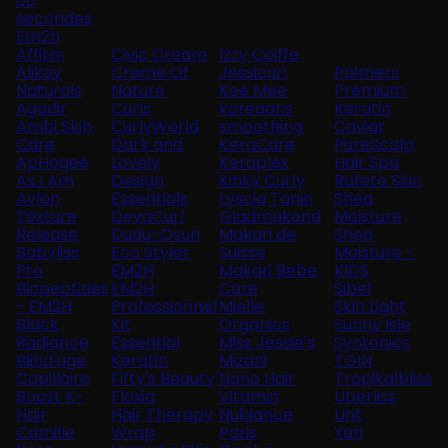
60
secondes
Em2h
Affirm
Civic Cream
Izzy Coiffe
Alikay
Creme Of
Jessicurl
Palmers
Naturals
Nature
Kee Mee
Premium
Agadir
Curls
koreaans
Keratin
Ambi Skin
CurlyWorld
smoothing
Caviar
Care
Dark and
KeraCare
PureScalp
ApHogee
Lovely
Keraplex
Hair Spa
As I Am
Design
Kinky Curly
Rafete Skin
Avlon
Essentials
Lyscia Tanin
Shea
Texture
DevaCurl
Gladmakend
Moisture
Release
Dudu-Osun
Makari de
Shea
Babyliss
Eco Styler
Suisse
Moisture -
Pro
EM2H
Makari Bebe
KIDS
Biopeptides
EM2H
Care
Sibel
- EM2H
Professionnel
Mielle
Skin Light
Black
Kit
Organics
Sunny Isle
Radiance
Essential
Miss Jessie's
Syntonics
Blind'age
Keratin
Mizani
TGIN
Capillaire
Fifty's Beauty
Nano Hair
Tropikalbliss
Boost K-
Floxia
Vitamin
Uberliss
Hair
Hair Therapy
Nubiance
Unt
Camille
Wrap
Paris
Yari