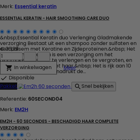
Merk:
Essential keratin
ESSENTIAL KERATIN - HAIR SMOOTHING CARE DUO
&nbsp;Essential Keratin duo Verlenging Gladmakende
verzorging Bestaat uit een shampoo zonder sulfaten en
een balsem met Keratine en Zijdeproteïnen.&nbsp; Het
€ 36,39
Essential
duo Essential Keratin is een verzorging om het
Keratin
gladmakende effect te verlengen en te vergroten, en
-
beschermt en voedt het haar.&nbsp; Het is rijk aan 10
Essential Keratin - Hair 
In winkelwagen

Meer
Hair
oliën en keratine en benadrukt de...
Smoothing
Disponible

Care
Pakket
Snel bekijken

duo
veld
Referentie:
60SECOND04
producthoeveelheid
Merk:
EM2H
EM2H - 60 SECONDES - BESCHADIGD HAAR COMPLETE
VERZORGING