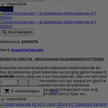
veld
Disponible

producthoeveelheid
Pakket
Snel bekijken

Referentie:
ESSENT6
Merk:
Essential keratin
ESSENTIAL KERATIN - BRAZILIAANSE GLADMAKENDE KIT 500ML
Essential Keratin&nbsp;Braziliaanse Gladmakende Kit
Een Braziliaanse gladmakende verzorging geformuleerd
met keratine, aloë vera en macadamia-olie om het haar
€ 99,29
Essential
tot aan de schors te herstellen en het soepel en glad te
Keratin
maken.&nbsp; De Essential Keratin Braziliaanse
-
gladmakende verzorging werd ontworpen voor erg
Essential Keratin - Brazi
In winkelwagen

Meer
Braziliaanse
krullend, golvend en gekroesd (afro) haar en...
Gladmakende
Disponible

KIT
500ml