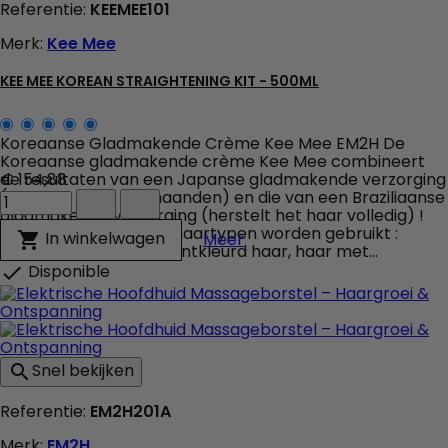
Referentie:
KEEMEE101
Merk:
Kee Mee
KEE MEE KOREAN STRAIGHTENING KIT - 500ML
Koreaanse Gladmakende Crème Kee Mee EM2H De
Koreaanse gladmakende crème Kee Mee combineert
de resultaten van een Japanse gladmakende verzorging
€ 154,88
Kee
(stijl haar tot 6 - 8 maanden) en die van een Braziliaanse
Mee
gladmakende verzorging (herstelt het haar volledig) !
Korean
De crème kan op alle haartypen worden gebruikt :
Kee Mee Korean Straighte
In winkelwagen

Meer
Straightening
gekleurd, natuurlijk of ontkleurd haar, haar met...
kit
Disponible

-
500ml
veld
producthoeveelheid
Snel bekijken

Referentie:
EM2H201A
Merk:
EM2H