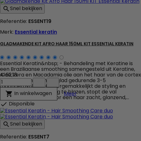
veld
Snel bekijken

producthoeveelheid
Referentie:
ESSENT19
Merk:
Essential keratin
GLADMAKENDE KIT AFRO HAAR 150ML KIT ESSENTIAL KERATIN
Essential Keratin&nbsp; - Behandeling met Keratine is
een Braziliaanse smoothing samengesteld uit Keratine,
Aloë Vera en Macadamia olie aan het haar van de cortex
€ 62,18
Gladmakende
herstellen en het haar glad gedurende 3-5
Kit
maanden.&nbsp; Het vergemakkelijkt de styling en
Afro
vermindert de tijd droog te blazen, stopt de val
Gladmakende Kit Afro Haar
In winkelwagen

Meer
Haar
verwijderde de vork voor een haar zacht, glanzend,...
150ml
Disponible

KIT
Essential
Keratin
Snel bekijken

veld
producthoeveelheid
Referentie:
ESSENT7