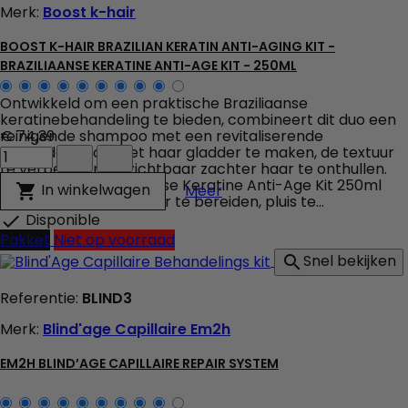
Merk:
Boost k-hair
1000ml
veld
producthoeveelheid
BOOST K-HAIR BRAZILIAN KERATIN ANTI-AGING KIT -
BRAZILIAANSE KERATINE ANTI-AGE KIT - 250ML
Ontwikkeld om een praktische Braziliaanse
keratinebehandeling te bieden, combineert dit duo een
reinigende shampoo met een revitaliserende
€ 74,39
Boost
behandeling om het haar gladder te maken, de textuur
K-
te verbeteren en zichtbaar zachter haar te onthullen.
Hair
Boost K-Hair Braziliaanse Keratine Anti-Age Kit 250ml
Boost K-Hair Brazilian Ker
In winkelwagen

Meer
Brazilian
helpt de haarvezel voor te bereiden, pluis te...
Keratin
Disponible

Anti-
Pakket
Niet op voorraad
Aging
Snel bekijken

Kit
-
Referentie:
BLIND3
Braziliaanse
Keratine
Merk:
Blind'age Capillaire Em2h
Anti-
Age
Kit
EM2H BLIND’AGE CAPILLAIRE REPAIR SYSTEM
-
250ml