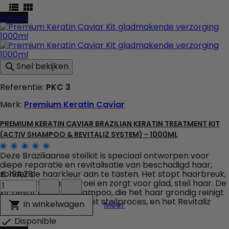


Pakket
Snel bekijken

Referentie:
PKC 3
Merk:
Premium Keratin Caviar
PREMIUM KERATIN CAVIAR BRAZILIAN KERATIN TREATMENT KIT
(ACTIV SHAMPOO & REVITALIZ SYSTEM) - 1000ML
Deze Braziliaanse steilkit is speciaal ontworpen voor
diepe reparatie en revitalisatie van beschadigd haar,
zonder de haarkleur aan te tasten. Het stopt haarbreuk,
€ 194,28
Premium
stimuleert de haargroei en zorgt voor glad, steil haar. De
Keratin
kit bevat de Activ Shampoo, die het haar grondig reinigt
Caviar
ter voorbereiding op het steilproces, en het Revitaliz
Premium Keratin Caviar Br
In winkelwagen

Meer
Brazilian
System, verrijkt met...
Keratin
Disponible

Treatment