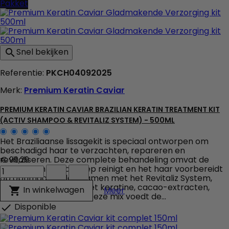
Pakket
Kit
(Activ
Shampoo
&
Revitaliz
Snel bekijken

System)
-
Referentie:
PKCH04092025
1000ml
veld
Merk:
Premium Keratin Caviar
producthoeveelheid
PREMIUM KERATIN CAVIAR BRAZILIAN KERATIN TREATMENT KIT
(ACTIV SHAMPOO & REVITALIZ SYSTEM) - 500ML
Het Braziliaanse lissagekit is speciaal ontworpen om
beschadigd haar te verzachten, repareren en
revitaliseren. Deze complete behandeling omvat de
€ 99,29
Premium
Activ Shampoo, die diep reinigt en het haar voorbereidt
Keratin
op optimaal steilen, samen met het Revitaliz System,
Caviar
een formule verrijkt met keratine, cacao-extracten,
Premium Keratin Caviar Br
In winkelwagen

Meer
Brazilian
kokosolie en camelia. Deze mix voedt de...
Keratin
Disponible

Treatment
Kit