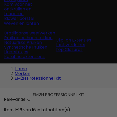
Kam voor het
ontkrullen en
touperen
Blower borstel
Weven en lonten
Braziliaanse weefwerken
Pruiken en haarstukken
Clip-on Extensies
Natuurlijke Pruiken
Lont verdelers
Synthetische Pruiken
Top Closures
Haarstukjes
Keratine extensions
Home
Merken
EM2H Professionnel Kit
EM2H PROFESSIONNEL KIT
Relevantie

Item 1-16 van 16 in totaal item(s)