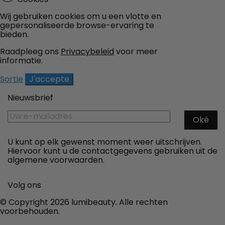
Wij gebruiken cookies om u een vlotte en
gepersonaliseerde browse-ervaring te
bieden.
Raadpleeg ons
Privacybeleid
voor meer
informatie.
Sortie
J'accepte
Nieuwsbrief
U kunt op elk gewenst moment weer uitschrijven.
Hiervoor kunt u de contactgegevens gebruiken uit de
algemene voorwaarden.
Facebook
Twitter
YouTube
Pinterest
Instagram
Volg ons
© Copyright 2026 lumibeauty. Alle rechten
voorbehouden.