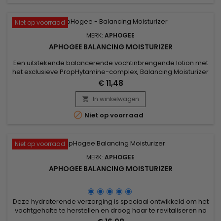
Niet op voorraad
MERK:
APHOGEE
APHOGEE BALANCING MOISTURIZER
Een uitstekende balancerende vochtinbrengende lotion met
het exclusieve PropHytamine-complex, Balancing Moisturizer
van ApHogee voorziet je haar van de nodige eiwitten,
€ 11,48
verzachtende en bevochtigende middelen en zorgt voor
kracht en elasticiteit ! Bijzonder aanbevolen op stijl, droog
In winkelwagen

haar en op de punten van lang haar.

Niet op voorraad
Niet op voorraad
MERK:
APHOGEE
APHOGEE BALANCING MOISTURIZER
Deze hydraterende verzorging is speciaal ontwikkeld om het
vochtgehalte te herstellen en droog haar te revitaliseren na
een proteïnebehandeling. De intens voedende formule,