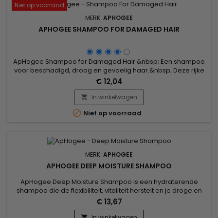
Niet op voorraad
MERK:
APHOGEE
APHOGEE SHAMPOO FOR DAMAGED HAIR
ApHogee Shampoo for Damaged Hair &nbsp; Een shampoo
voor beschadigd, droog en gevoelig haar.&nbsp; Deze rijke
shampoo zorgt voor een zachte reiniging.&nbsp; Dankzij de
€ 12,04
proteïnes, hydraterende bestanddelen en de vitamines krijgt
je haar zijn glans en soepelheid terug nadat het beschadigd
In winkelwagen

werd door chemische producten en door hitte.

Niet op voorraad
MERK:
APHOGEE
APHOGEE DEEP MOISTURE SHAMPOO
ApHogee Deep Moisture Shampoo is een hydraterende
shampoo die de flexibiliteit, vitaliteit herstelt en je droge en
levenloze haar diep voedt ! Echt recept van zachtheid en
€ 13,67
zachtheid voor normaal haar en droge hoofdhuid, het
hydrateert zonder te wegen dankzij een romige en lichte
In winkelwagen
