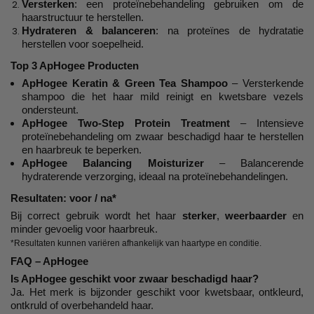
Versterken
: een proteïnebehandeling gebruiken om de
haarstructuur te herstellen.
Hydrateren & balanceren
: na proteïnes de hydratatie
herstellen voor soepelheid.
Top 3 ApHogee Producten
ApHogee Keratin & Green Tea Shampoo
– Versterkende
shampoo die het haar mild reinigt en kwetsbare vezels
ondersteunt.
ApHogee Two-Step Protein Treatment
– Intensieve
proteïnebehandeling om zwaar beschadigd haar te herstellen
en haarbreuk te beperken.
ApHogee Balancing Moisturizer
– Balancerende
hydraterende verzorging, ideaal na proteïnebehandelingen.
Resultaten: voor / na*
Bij correct gebruik wordt het haar
sterker
,
weerbaarder
en
minder gevoelig voor haarbreuk.
*Resultaten kunnen variëren afhankelijk van haartype en conditie.
FAQ – ApHogee
Is ApHogee geschikt voor zwaar beschadigd haar?
Ja. Het merk is bijzonder geschikt voor kwetsbaar, ontkleurd,
ontkruld of overbehandeld haar.