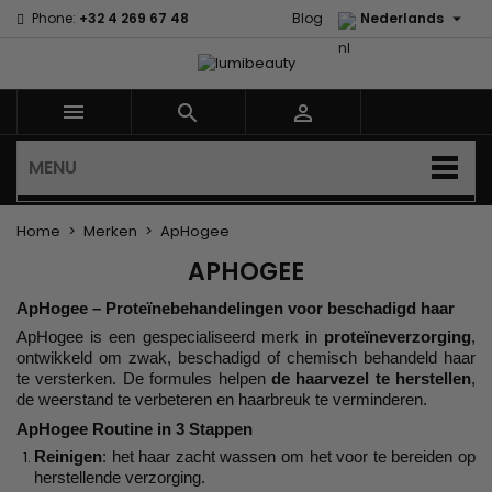

Phone:
+32 4 269 67 48
Blog
Nederlands



MENU
Home
Merken
ApHogee
APHOGEE
ApHogee – Proteïnebehandelingen voor beschadigd haar
ApHogee is een gespecialiseerd merk in
proteïneverzorging
,
ontwikkeld om zwak, beschadigd of chemisch behandeld haar
te versterken. De formules helpen
de haarvezel te herstellen
,
de weerstand te verbeteren en haarbreuk te verminderen.
ApHogee Routine in 3 Stappen
Reinigen
: het haar zacht wassen om het voor te bereiden op
herstellende verzorging.