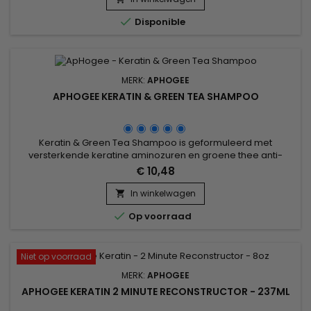
textuur.&nbsp; Snel herwint het haar zijn optimale mate van

Disponible
hydratatie,...
MERK:
APHOGEE
APHOGEE KERATIN & GREEN TEA SHAMPOO
Keratin & Green Tea Shampoo is geformuleerd met
versterkende keratine aminozuren en groene thee anti-
oxidanten.&nbsp; Het wordt aanbevolen om de gezonde
€ 10,48
conditie van delicate haartypes te behouden, inclusief fijn,
dof of gekleurd haar.&nbsp; Deze sulfaatvrije formule is
In winkelwagen

kleurveilig en reinigt zachtjes haar en hoofdhuid. Groene

Op voorraad
thee-extract en ons...
Niet op voorraad
MERK:
APHOGEE
APHOGEE KERATIN 2 MINUTE RECONSTRUCTOR - 237ML