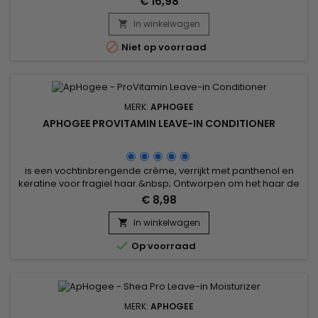
€ 16,98
verrijkt met zijdeproteïnen, keratine, panthenol en botanische
extracten, versterkt de haarvezel en vermindert haarbreuk.
In winkelwagen

ApHogee Balancing Moisturizer sluit de haarschubben,

Niet op voorraad
beschermt...
MERK:
APHOGEE
APHOGEE PROVITAMIN LEAVE-IN CONDITIONER
is een vochtinbrengende crème, verrijkt met panthenol en
keratine voor fragiel haar.&nbsp; Ontworpen om het haar de
optimale hydratatiegraad te geven en diepgaand te
€ 8,98
herstellen.
In winkelwagen


Op voorraad
MERK:
APHOGEE