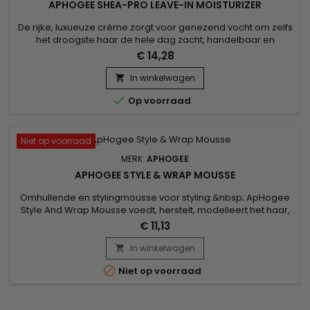
APHOGEE SHEA-PRO LEAVE-IN MOISTURIZER
De rijke, luxueuze crème zorgt voor genezend vocht om zelfs
het droogste haar de hele dag zacht, handelbaar en
beschermd te houden. Herstelt en herstelt grof, droog,
€ 14,28
poreus, pluizig of broos haar.&nbsp; Laat het haar langer
groeien met Karitéboter, Sunflower Seed Oil, Vegetable
In winkelwagen

Protein en Botanical Oil

Op voorraad
Niet op voorraad
MERK:
APHOGEE
APHOGEE STYLE & WRAP MOUSSE
Omhullende en stylingmousse voor styling.&nbsp; ApHogee
Style And Wrap Mousse voedt, herstelt, modelleert het haar,
definieert krullen en onderhoudt ze zonder ze uit te drogen,
€ 11,13
terwijl het beschermt tegen thermische en externe
agressies.&nbsp; ApHogee wikkel- en stylingmousse is ook
In winkelwagen

geschikt voor haar dat is behandeld met een golf of een

Niet op voorraad
krul.Capaciteit...