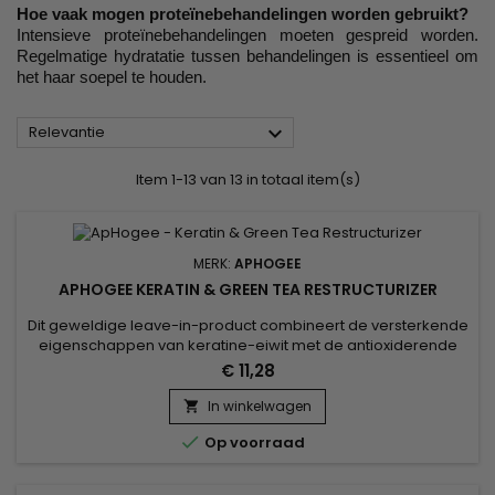
Hoe vaak mogen proteïnebehandelingen worden gebruikt?
Intensieve proteïnebehandelingen moeten gespreid worden.
Regelmatige hydratatie tussen behandelingen is essentieel om
het haar soepel te houden.

Relevantie
Item 1-13 van 13 in totaal item(s)
MERK:
APHOGEE
APHOGEE KERATIN & GREEN TEA RESTRUCTURIZER
Dit geweldige leave-in-product combineert de versterkende
eigenschappen van keratine-eiwit met de antioxiderende
voordelen van groene thee. Het helpt breuken en gespleten
€ 11,28
haarpunten te verminderen en geeft body aan slap, futloos
haar. Actieve ingrediënten binden zich in de haarschacht
In winkelwagen

met natuurlijke lichaamswarmte of warmte van stylingtools.

Op voorraad
ApHogee...