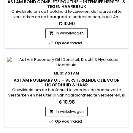
AS I AM BOND COMPLETE ROUTINE – INTENSIEF HERSTEL &
TEGEN HAARBREUK
Ontwikkeld om de hoofdhuid te zuiveren, de haarvezel te
versterken en de haargroei te ondersteunen, is As I Am
Rosemary Shampoo een versterkende shampoo met
€ 10,90
rozemarijn die ideaal is voor fijn, verzwakt of dunner
wordend haar. De formule reinigt mild en stimuleert de
In winkelwagen

hoofdhuid voor een gezonde basis. Verrijkt met

Op voorraad
rozemarijnolie, biotine, Saw...
MERK:
AS I AM
AS I AM ROSEMARY OIL – VERSTERKENDE OLIE VOOR
HOOFDHUID & HAAR
Ontwikkeld om de hoofdhuid te voeden, de haarvezel te
versterken en het uiterlijk van haardichtheid te verbeteren, is
As I Am Rosemary Oil een versterkende rozemarijnolie die
€ 10,98
ideaal is voor verzwakt of futloos haar. De kalmerende geur
van rozemarijn en pepermunt zorgt voor een frisse sensatie
In winkelwagen

terwijl zowel de hoofdhuid als de lengtes worden...

Op voorraad