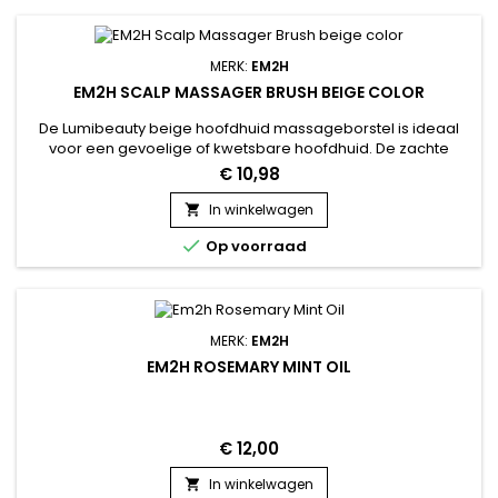
MERK:
EM2H
EM2H SCALP MASSAGER BRUSH BEIGE COLOR
De Lumibeauty beige hoofdhuid massageborstel is ideaal
voor een gevoelige of kwetsbare hoofdhuid. De zachte
siliconen noppen stimuleren de doorbloeding zonder de
€ 10,98
huid te belasten.Dit zorgt voor een betere opname van
verzorgingsproducten en sterkere haarwortels.
In winkelwagen


Op voorraad
MERK:
EM2H
EM2H ROSEMARY MINT OIL
€ 12,00
In winkelwagen
