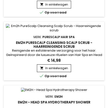
geactiveerd, de toevoer van essentiële voedingsstoffen
In winkelwagen

verbeterd en de haargroei bevorderd voor sterker en voller

Op voorraad
haar. De...
MERK:
PURESCALP HAIR SPA
EM2H PURESCALP CLEANSING SCALP SCRUB -
HAARREINIGENDE SCRUB
Reinigende en exfoliërende verzorging voor het haar.
Geïnspireerd door de luxueuze rituelen van Hair Spa en Head
Spa, reinigt het de hoofdhuid grondig en zuivert het op een
€ 14,98
zachte manier, terwijl het de haarvezel revitaliseert. Verrijkt
met zeezoutextract, verwijdert EM2H PureScalp Scrub dode
In winkelwagen

huidcellen, overtollig talg en resten van haarproducten,...

Op voorraad
MERK:
EM2H
EM2H - HEAD SPA HYDROTHERAPY SHOWER