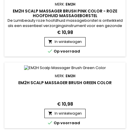
MERK:
EM2H
EM2H SCALP MASSAGER BRUSH PINK COLOR - ROZE
HOOFDHUID MASSAGEBORSTEL
De Lumibeauty roze hoofdhuid massageborstel is ontwikkeld
als een essentieel verzorgingsinstrument voor een gezonde
hoofdhuid. De zachte siliconen noppen stimuleren de
€ 10,98
microcirculatie, bevorderen zuurstoftoevoer en
optimaliseren de opname van
In winkelwagen

haarverzorgingsproducten.Tijdens het wassen of op droge

Op voorraad
hoofdhuid helpt de borstel onzuiverheden te verwijderen,...
MERK:
EM2H
EM2H SCALP MASSAGER BRUSH GREEN COLOR
€ 10,98
In winkelwagen


Op voorraad