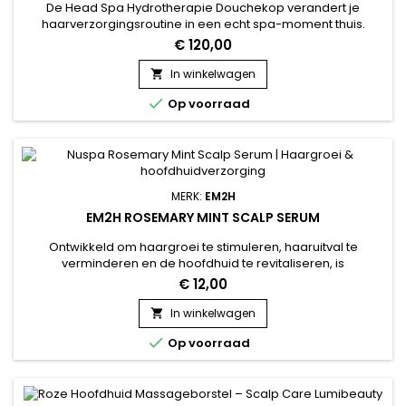
De Head Spa Hydrotherapie Douchekop verandert je
haarverzorgingsroutine in een echt spa-moment thuis.
Dankzij het gerichte waterdruksysteem masseert hij de
€ 120,00
hoofdhuid, verwijdert onzuiverheden en stimuleert de
microcirculatie, wat de haargroei en gezondheid van de
In winkelwagen

hoofdhuid bevordert. In combinatie met de PureScalp

Op voorraad
professionele verzorging versterkt hij...
MERK:
EM2H
EM2H ROSEMARY MINT SCALP SERUM
Ontwikkeld om haargroei te stimuleren, haaruitval te
verminderen en de hoofdhuid te revitaliseren, is
&nbsp;&nbsp;Rosemary Mint Scalp Serum een doelgerichte
€ 12,00
verzorging verrijkt met rozemarijnextract, verfrissende munt
en biotine. Deze actieve formule werkt rechtstreeks op de
In winkelwagen

haarwortels om de haarzakjes te versterken, de

Op voorraad
microcirculatie te verbeteren en...