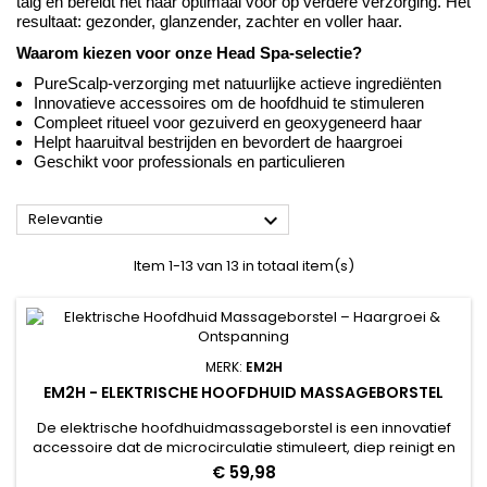
talg en bereidt het haar optimaal voor op verdere verzorging. Het
resultaat: gezonder, glanzender, zachter en voller haar.
Waarom kiezen voor onze Head Spa-selectie?
PureScalp-verzorging met natuurlijke actieve ingrediënten
Innovatieve accessoires om de hoofdhuid te stimuleren
Compleet ritueel voor gezuiverd en geoxygeneerd haar
Helpt haaruitval bestrijden en bevordert de haargroei
Geschikt voor professionals en particulieren

Relevantie
Item 1-13 van 13 in totaal item(s)
MERK:
EM2H
EM2H - ELEKTRISCHE HOOFDHUID MASSAGEBORSTEL
De elektrische hoofdhuidmassageborstel is een innovatief
accessoire dat de microcirculatie stimuleert, diep reinigt en
zorgt voor een ontspannend haarverzorgingsmoment.
€ 59,98
Dankzij de elektrische trillingen wordt de bloedcirculatie