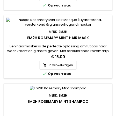

Op voorraad
MERK:
EM2H
EM2H ROSEMARY MINT HAIR MASK
Een haarmasker is de perfecte oplossing om futloos haar
weer kracht en glans te geven. Met stimulerende rozemarijn
en verfrissende munt zorgt het Nuspa Rosemary Mint Hair
€ 15,00
Masque van Nuspa voor diepe hydratatie, minder breuk en
een frisse hoofdhuid. De romige textuur omhult elke haarlok
In winkelwagen

voor intens herstel en een stralende glans. Geef je haar een

Op voorraad
volledige...
MERK:
EM2H
EM2H ROSEMARY MINT SHAMPOO