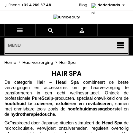

Phone:
+32 4 269 67 48
Blog
Nederlands



MENU
Home
Haarverzorging
Hair Spa
HAIR SPA
De categorie
Hair – Head Spa
combineert de beste
verzorgingen en accessoires om je haarverzorging te
transformeren in een echt wellnessritueel. Ontdek de
professionele
PureScalp
-producten, speciaal ontwikkeld om de
hoofdhuid te zuiveren, exfoliëren en revitaliseren
, samen
met onmisbare tools zoals de
hoofdhuidmassageborstel
en
de
hydrotherapiedouche
.
Geïnspireerd door Japanse rituelen stimuleert de
Head Spa
de
microcirculatie, verwijdert onzuiverheden, reguleert overtollig