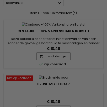

Relevantie
Item 1-6 van 6 in totaal item(s)
CENTAURE - 100% VARKENSHAREN BORSTEL
Deze borstel is zeer effectief in het ontwarren van haar
zonder de gevoelige hoofdhuid te beschadigen en zonder
de haarvezel te breken. Met zijn ergonomische handgreep
€ 10,48
wordt hij bijzonder gewaardeerd voor het voorzichtig
ontwarren van kinderhaar.&nbsp; De Centaure-borstel is van
In winkelwagen

uitstekende kwaliteit en laat je haar niet 'elektrisch' achter....

Op voorraad
Niet op voorraad
BRUSH MIXTE BOAR
€ 10,48