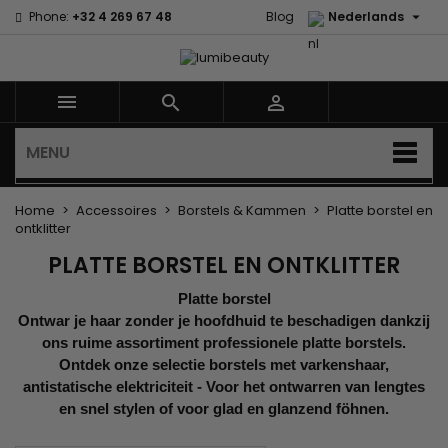

Phone:
+32 4 269 67 48
Blog
Nederlands



MENU
Home
Accessoires
Borstels & Kammen
Platte borstel en
ontklitter
PLATTE BORSTEL EN ONTKLITTER
Platte borstel
Ontwar je haar zonder je hoofdhuid te beschadigen dankzij
ons ruime assortiment professionele platte borstels.
Ontdek onze selectie borstels met varkenshaar,
antistatische elektriciteit - Voor het ontwarren van lengtes
en snel stylen of voor glad en glanzend föhnen.