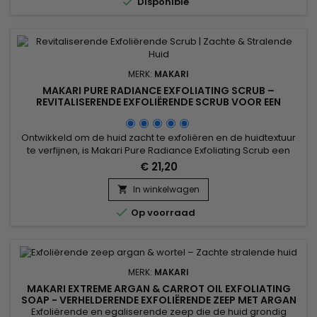

Disponible
MERK:
MAKARI
MAKARI PURE RADIANCE EXFOLIATING SCRUB –
REVITALISERENDE EXFOLIËRENDE SCRUB VOOR EEN
ZACHTE EN STRALENDE HUID
Ontwikkeld om de huid zacht te exfoliëren en de huidtextuur
te verfijnen, is Makari Pure Radiance Exfoliating Scrub een
vernieuwende en egaliserende scrub die helpt een
€ 21,20
zachtere, gladdere en zichtbaar stralendere huid te
onthullen. De formule combineert Prunus Armeniaca
In winkelwagen

(Abrikozenpitpoeder), Jojoba-korrels, Aloë Vera-sap,

Op voorraad
Granaatappelzaadolie, Rice...
MERK:
MAKARI
MAKARI EXTREME ARGAN & CARROT OIL EXFOLIATING
SOAP - VERHELDERENDE EXFOLIËRENDE ZEEP MET ARGAN
& WORTELOLIE
Exfoliërende en egaliserende zeep die de huid grondig