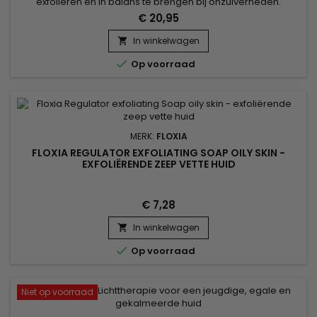
exfoliëren en in balans te brengen bij onzuiverheden.
Geformuleerd met Afrikaanse Zwarte Zeep verwijdert de
€ 20,95
African Black Soap Clarifying Facial Wash & Scrub
onzuiverheden, vermindert overtollig talg en verfijnt de
In winkelwagen

huidtextuur. Verrijkt met tamarinde-extract en tea tree olie,

Op voorraad
kalmeert deze...
MERK:
FLOXIA
FLOXIA REGULATOR EXFOLIATING SOAP OILY SKIN -
EXFOLIËRENDE ZEEP VETTE HUID
€ 7,28
In winkelwagen


Op voorraad
Niet op voorraad