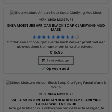
MERK:
SHEA MOISTURE
SHEA MOISTURE AFRICAN BLACK SOAP CLARIFYING MUD
MASK
Ontdek een schone, gezuiverde huid! Verwen jezelf met een
ultravoedend kleimasker om je huid te zuiveren,
onzuiverheden te verwijderen en overtollig talg te
€ 15,95
absorberen. Het Shea Moisture African Black Soap Clarifying
Mud Mask is een heerlijke mix van Afrikaanse zwarte zeep,
In winkelwagen

tamarinde-extract, tea tree-olie en fairtrade sheaboter die

Op voorraad
je huid vernieuwd en...
MERK:
SHEA MOISTURE
SSHEA MOISTURE AFRICAN BLACK SOAP CLARIFYING
FACIAL WASH & SCRUB
Deze gezichtsscrub is ontworpen om de huid te reinigen, te