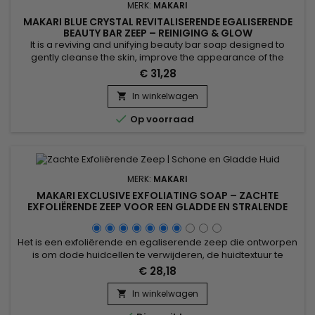
MERK:
MAKARI
MAKARI BLUE CRYSTAL REVITALISERENDE EGALISERENDE
BEAUTY BAR ZEEP – REINIGING & GLOW
It is a reviving and unifying beauty bar soap designed to
gently cleanse the skin, improve the appearance of the
complexion and boost natural radiance. Blue Crystal Revivify
€ 31,28
Beauty Bar Soap combines coconut oil, grapeseed oil, aloe
extract, vitamin C, vitamin E, glutathione and collagen. This
In winkelwagen

synergy helps purify, soften and leave the skin smoother,...

Op voorraad
MERK:
MAKARI
MAKARI EXCLUSIVE EXFOLIATING SOAP – ZACHTE
EXFOLIËRENDE ZEEP VOOR EEN GLADDE EN STRALENDE
HUID
Het is een exfoliërende en egaliserende zeep die ontworpen
is om dode huidcellen te verwijderen, de huidtextuur te
verfijnen en de huid zachter en stralender te laten ogen.
€ 28,18
Makari Exclusive Exfoliating Soap combineert voedende Shea
Butter, revitaliserende Carrot Oil, mild exfoliërend Lactic Acid,
In winkelwagen

Papaya Leaf Extract en Licorice Extract, bekend om...