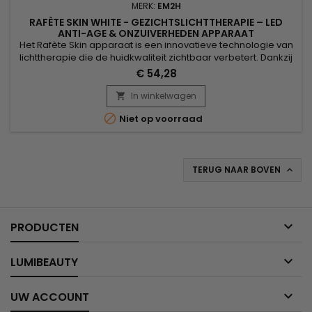
MERK:
EM2H
RAFÈTE SKIN WHITE - GEZICHTSLICHTTHERAPIE – LED
ANTI-AGE & ONZUIVERHEDEN APPARAAT
Het Rafète Skin apparaat is een innovatieve technologie van
lichttherapie die de huidkwaliteit zichtbaar verbetert. Dankzij
de combinatie van LED-lichttherapie, regelbare warmte en
€ 54,28
EMS-technologie stimuleert het de productie van collageen,
ondersteunt het de celregeneratie en bevordert het de
In winkelwagen

eliminatie van toxines. Dit professionele

Niet op voorraad
schoonheidsapparaat...
TERUG NAAR BOVEN


PRODUCTEN

LUMIBEAUTY

UW ACCOUNT