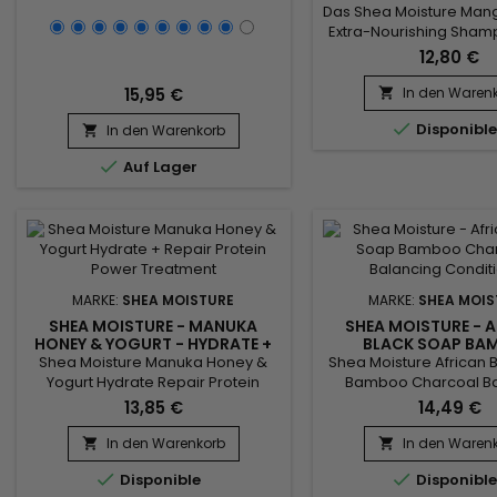
NOURISHING SH
Das Shea Moisture Mang
Extra-Nourishing Shamp
und entwirrt sanft das
12,80 €
empfindliche Kinderha
Hilft, das Haar zu näh
15,95 €
In den Waren

stärken und schützt glei

Disponibl
In den Warenkorb
Haarbruch.&nbsp; Sul


Auf Lager
MARKE:
SHEA MOISTURE
MARKE:
SHEA MOIS
SHEA MOISTURE - MANUKA
SHEA MOISTURE - 
HONEY & YOGURT - HYDRATE +
BLACK SOAP BA
REPAIR - PROTEIN POWER
CHARCOAL - BAL
Shea Moisture Manuka Honey &
Shea Moisture African 
TREATMENT
CONDITIONE
Yogurt Hydrate Repair Protein
Bamboo Charcoal Ba
Power Treatment ist eine
ConditionerMachen Sie
13,85 €
14,49 €
Proteinmaske, die für extrem
sofort weich, entwir
trockenes, poröses Haar geeignet
pflegen Sie es mit 
In den Warenkorb
In den Waren


ist, das durch chemische
feuchtigkeitsspendend


Disponible
Disponibl
Behandlungen und übermäßige
die die Kopfhaut beru