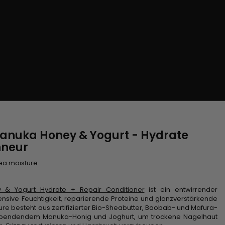
Manuka Honey & Yogurt - Hydrate
nneur
ea moisture
 & Yogurt Hydrate + Repair Conditioner
ist ein entwirrender
ensive Feuchtigkeit, reparierende Proteine ​​und glanzverstärkende
re besteht aus zertifizierter Bio-Sheabutter, Baobab- und Mafura-
tsspendendem Manuka-Honig und Joghurt, um trockene Nagelhaut