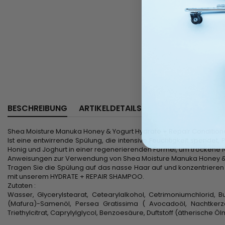
BESCHREIBUNG
ARTIKELDETAILS
Shea Moisture Manuka Honey & Yogurt Hydrate + Repair Condition
Ist eine entwirrende Spülung, die intensive Feuchtigkeit spendet,
Honig und Joghurt in einer regenerierenden Formel, um trockene 
Anweisungen zur Verwendung von Shea Moisture Manuka Honey & Y
Tragen Sie die Spülung auf das nasse Haar auf und konzentrieren
mit unserem HYDRATE + REPAIR SHAMPOO.
Zutaten :
Wasser, Glycerylstearat, Cetearylalkohol, Cetrimoniumchlorid, But
(Mafura)-Samenöl, Persea Gratissima ( Avocadoöl, Nachtkerze
Triethylcitrat, Caprylylglycol, Benzoesäure, Duftstoff (ätherische Ö