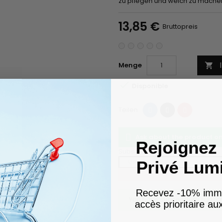
zu pflegen und weich zu machen
13,85 €
Bruttopreis
Menge


Disponible
Teilen
Tweet
Pinterest
Teilen
Ask about the product 
Rejoignez 
Subscribe To When In Stock
Privé Lum
Recevez -10% imm
You have successfully subscr
accès prioritaire a