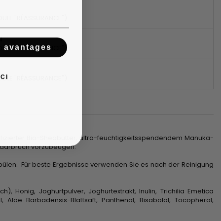
DULE "RÉASSURANCE")
N
s avantages
DULE "RÉASSURANCE")
CI
DULE "RÉASSURANCE")
rtifizierter Bio-Sheabutter, ultra-feuchtigkeitsspendendem Manuka-
 Haarbruch vorzubeugen.
spülen. Für beste Ergebnisse verwenden Sie es nach der Reinigung
), Honig, Joghurtpulver, Joghurtextrakt, Inulin, Trichilia Emetica
loe Barbadensis-Blattsaft, Panthenol, Bisabolol, Tocopherol,