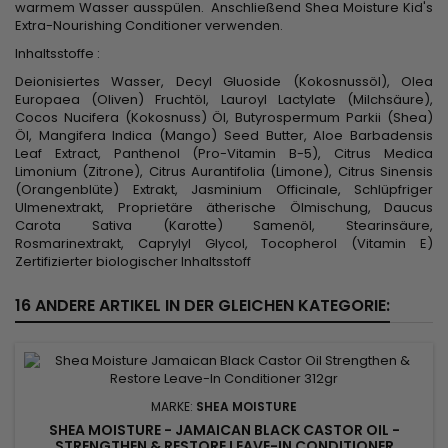
warmem Wasser ausspülen. Anschließend Shea Moisture Kid's
Extra-Nourishing Conditioner verwenden.
Inhaltsstoffe :
Deionisiertes Wasser, Decyl Gluoside (Kokosnussöl), Olea
Europaea (Oliven) Fruchtöl, Lauroyl Lactylate (Milchsäure),
Cocos Nucifera (Kokosnuss) Öl, Butyrospermum Parkii (Shea)
Öl, Mangifera Indica (Mango) Seed Butter, Aloe Barbadensis
Leaf Extract, Panthenol (Pro-Vitamin B-5), Citrus Medica
Limonium (Zitrone), Citrus Aurantifolia (Limone), Citrus Sinensis
(Orangenblüte) Extrakt, Jasminium Officinale, Schlüpfriger
Ulmenextrakt, Proprietäre ätherische Ölmischung, Daucus
Carota Sativa (Karotte) Samenöl, Stearinsäure,
Rosmarinextrakt, Caprylyl Glycol, Tocopherol (Vitamin E)
Zertifizierter biologischer Inhaltsstoff
16 ANDERE ARTIKEL IN DER GLEICHEN KATEGORIE:
MARKE:
SHEA MOISTURE
SHEA MOISTURE - JAMAICAN BLACK CASTOR OIL -
STRENGTHEN & RESTORE LEAVE-IN CONDITIONER