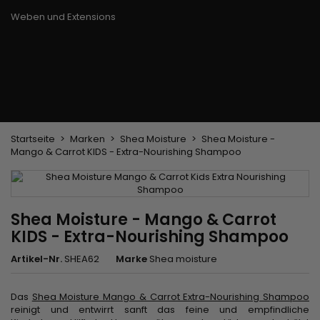
Trockenbürste
Weben und Extensions
Brasilianische Webstoffe
Perücken und Postiches
Clip-Extensions
Natürliche Perücken
Clips zum Trennen von Strähnen
Synthetische Perücken
Top Closures
Postiches
Keratin-Extensions
Startseite
Marken
Shea Moisture
Shea Moisture -
Mango & Carrot KIDS - Extra-Nourishing Shampoo
Shea Moisture - Mango & Carrot
KIDS - Extra-Nourishing Shampoo
Artikel-Nr.
SHEA62
Marke
Shea moisture
Das
Shea Moisture Mango & Carrot Extra-Nourishing Shampoo
reinigt und entwirrt sanft das feine und empfindliche