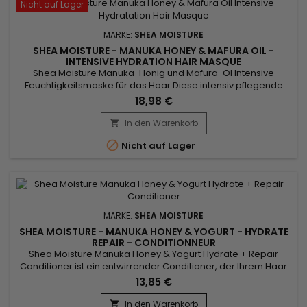
Nicht auf Lager
MARKE:
SHEA MOISTURE
SHEA MOISTURE - MANUKA HONEY & MAFURA OIL -
INTENSIVE HYDRATION HAIR MASQUE
Shea Moisture Manuka-Honig und Mafura-Öl Intensive
Feuchtigkeitsmaske für das Haar Diese intensiv pflegende
Tiefenbehandlung versorgt das Haar mit einer kräftigen Dosis
18,98 €
an Feuchtigkeit und Nährstoffen. Sheabutter, Honig, Mafura-
und Baobab-Öl aus kontrolliert biologischem Anbau werden
In den Warenkorb

mit antioxidantienreicher afrikanischer Felsenfeige vermischt,

Nicht auf Lager
um...
MARKE:
SHEA MOISTURE
SHEA MOISTURE - MANUKA HONEY & YOGURT - HYDRATE
REPAIR - CONDITIONNEUR
Shea Moisture Manuka Honey & Yogurt Hydrate + Repair
Conditioner ist ein entwirrender Conditioner, der Ihrem Haar
intensive Feuchtigkeit, reparierende Proteine ​​und
13,85 €
glanzverstärkende Nährstoffe spendet. Shea Moisture
besteht aus zertifizierter Bio-Sheabutter, Baobab- und
In den Warenkorb
