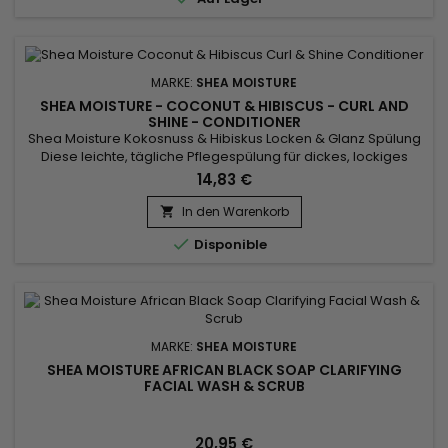
Leichtigkeit und...
MARKE:
SHEA MOISTURE
SHEA MOISTURE - COCONUT & HIBISCUS - CURL AND
SHINE - CONDITIONER
Shea Moisture Kokosnuss & Hibiskus Locken & Glanz Spülung
Diese leichte, tägliche Pflegespülung für dickes, lockiges
Haar regeneriert und glättet die trockene Haaroberfläche.
14,83 €
Keine Knoten, Verwicklungen und Verhedderungen mehr !
Bändigt krauses Haar und definiert und verstärkt natürliche
In den Warenkorb

Locken.

Disponible
MARKE:
SHEA MOISTURE
SHEA MOISTURE AFRICAN BLACK SOAP CLARIFYING
FACIAL WASH & SCRUB
20,95 €