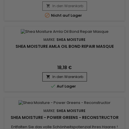
glatter und kraus macht. Diese Leave-in-Behandlung mit
Shea Moisture Traubenkern- und Teebaumölen mit geringer
In den Warenkorb

Porosität besteht aus Traubenkernöl, Teebaumöl und

Nicht auf Lager
Sheabutter und sorgt für eine...
MARKE:
SHEA MOISTURE
SHEA MOISTURE AMLA OIL BOND REPAIR MASQUE
18,18 €
In den Warenkorb


Auf Lager
MARKE:
SHEA MOISTURE
SHEA MOISTURE - POWER GREENS - RECONSTRUCTOR
Entfalten Sie das volle Schönheitspotenzial Ihres Haares !