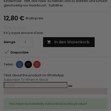
Kinderhaar. Hilft, das Haar zu nähren und zu stärken und schützt
gleichzeitig vor Haarbruch. Sulfatfrei.
12,80 €
Bruttopreis
Il n'y a pas encore d'avis.
In den Warenkorb
Menge


Disponible
Teilen
Tweet
Pinterest
Teilen
Ask about the product on WhatsApp
Subscribe To When In Stock
You have successfully subscribed to this product