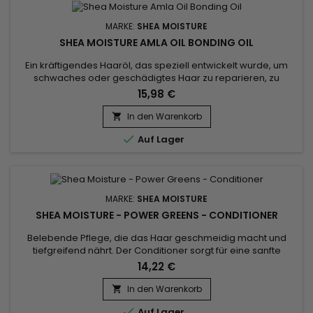
MARKE:
SHEA MOISTURE
SHEA MOISTURE AMLA OIL BONDING OIL
Ein kräftigendes Haaröl, das speziell entwickelt wurde, um
schwaches oder geschädigtes Haar zu reparieren, zu
schützen und zu verschönern. Angereichert mit Amla-Öl, das
15,98 €
für seine regenerierenden und antioxidativen Eigenschaften
bekannt ist, stärkt Shea Moisture Amla Oil Bonding Oil
In den Warenkorb

gespaltene Spitzen, reduziert wirksam Frizz und beugt

Auf Lager
Haarbruch vor....
MARKE:
SHEA MOISTURE
SHEA MOISTURE - POWER GREENS - CONDITIONER
Belebende Pflege, die das Haar geschmeidig macht und
tiefgreifend nährt. Der Conditioner sorgt für eine sanfte
Kämmbarkeit und verbessert die Frisierbarkeit. Shea
14,22 €
Moisture Power Greens Conditioner versorgt das Haar mit
seinen Hauptinhaltsstoffen wie Avocado, Moringa und Algen
In den Warenkorb

tiefgreifend mit Feuchtigkeit. Er nährt das Haar, verleiht

Auf Lager