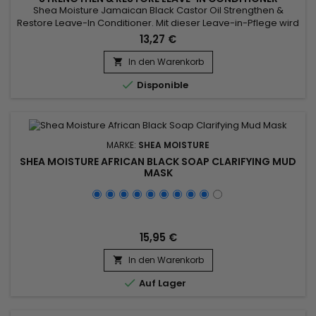
Shea Moisture Jamaican Black Castor Oil Strengthen &
Restore Leave-In Conditioner. Mit dieser Leave-in-Pflege wird
die Haarfaser von innen heraus wieder aufgebaut und das
13,27 €
Haar resurfaciert.&nbsp; Es wird wieder weich, glänzend und
geschmeidig, ohne fettig zu wirken! Die Längen werden
In den Warenkorb

gefestigt und die Spitzen neu versiegelt. Ihr Haar wird

Disponible
wieder...
MARKE:
SHEA MOISTURE
SHEA MOISTURE AFRICAN BLACK SOAP CLARIFYING MUD
MASK
15,95 €
In den Warenkorb


Auf Lager