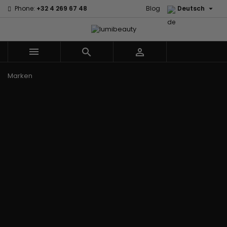

Phone:
+32 4 269 67 48
Blog
Deutsch



Menu
Marken
60 secondes
Civic Cream
Em2h
Creme Of
Affirm
Nature
Izzy Coiffe
Palmers
Alikay Naturals
Curls
Jessicurl
Premium
Agadir
CurlyWorld
Kee Mee Lissage
Keratin Caviar
Ambi Skin
Dark and
Coréen
PureScalp Hair
Care
Lovely
KeraCare
Spa
ApHogee
Design
Keraplex
Rafete Skin
As I Am
Essentials
Kinky Curly
Shea Moisture
Avlon Texture
DevaCurl
Lyscia Glättung
Shea Moisture -
Release
Dudu-Osun
mit Tanin
KIDS
BaByliss Pro
Eco Styler
Makari de Suisse
Sibel
Biopeptides -
Em2h
Makari Bébé
Skin Light
EM2H
EM2H
Mielle Organics
Sunny Isle
Black
Professionnel
Miss Jessie's
Syntonics