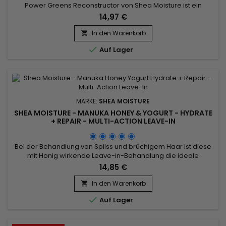
Power Greens Reconstructor von Shea Moisture ist ein
Tiefen-Conditioner für Naturlocken, der die Haarfasern mit
14,97 €
intensiver Feuchtigkeit versorgt und bei täglicher Anwendung
hilft, Haarbruch zu minimieren. Stärken Sie schwache
In den Warenkorb

Strähnen mit dieser tiefenwirksamen Pflegespülung für

Auf Lager
geschädigtes...
MARKE:
SHEA MOISTURE
SHEA MOISTURE - MANUKA HONEY & YOGURT - HYDRATE
+ REPAIR - MULTI-ACTION LEAVE-IN
Bei der Behandlung von Spliss und brüchigem Haar ist diese
mit Honig wirkende Leave-in-Behandlung die ideale
Behandlung zur Haarreparatur.&nbsp; Es zieht schnell ein,
14,85 €
spendet Feuchtigkeit und schützt das Haar vor thermischen
Stylinggeräten.&nbsp; Dank seiner mit Honig und Sheabutter
In den Warenkorb

angereicherten Formel stärkt das Shea Moisture Manuka

Auf Lager
Honey Yogurt...