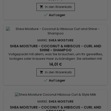
In den Warenkorb


Auf Lager
MARKE:
SHEA MOISTURE
SHEA MOISTURE - COCONUT & HIBISCUS - CURL AND
SHINE - SHAMPOO
Vollgepackt mit allem, was Sie brauchen, um Ihr gewelltes,
lockiges oder krauses Haar zu bändigen. Sie arbeiten mit
dickem Haar, das allzu oft trocken ist, oder mit gespaltenen
14,01 €
Spitzen, die die Haarsträhnen schwächer machen? Das in
dieser sanft feuchtigkeitsspendenden Formulierung
In den Warenkorb

enthaltene Kokosnussöl spendet Feuchtigkeit und schützt das

Auf Lager
Haar, während...
MARKE:
SHEA MOISTURE
SHEA MOISTURE - COCONUT & HIBISCUS - CURL AND