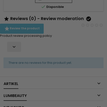
Mafura-Ölen sowie ultra-feuchtigkeitsspendendem Manuka-

Disponible
Honig und Joghurt, um...
Reviews (0) - Review moderation



Review the product
Product review processing policy

There are no reviews for this product yet.

ARTIKEL

LUMIBEAUTY