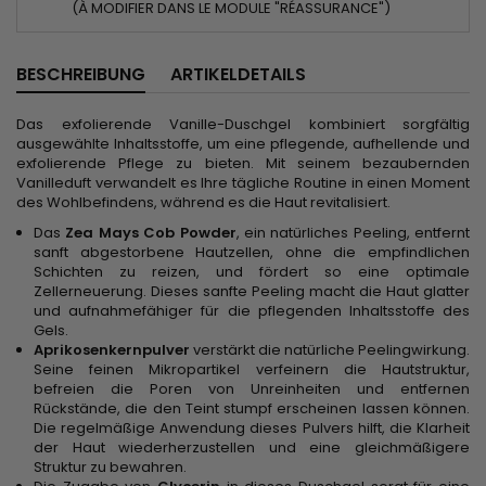
(À MODIFIER DANS LE MODULE "RÉASSURANCE")
BESCHREIBUNG
ARTIKELDETAILS
Das exfolierende Vanille-Duschgel kombiniert sorgfältig
ausgewählte Inhaltsstoffe, um eine pflegende, aufhellende und
exfolierende Pflege zu bieten. Mit seinem bezaubernden
Vanilleduft verwandelt es Ihre tägliche Routine in einen Moment
des Wohlbefindens, während es die Haut revitalisiert.
Das
Zea Mays Cob Powder
, ein natürliches Peeling, entfernt
sanft abgestorbene Hautzellen, ohne die empfindlichen
Schichten zu reizen, und fördert so eine optimale
Zellerneuerung. Dieses sanfte Peeling macht die Haut glatter
und aufnahmefähiger für die pflegenden Inhaltsstoffe des
Gels.
Aprikosenkernpulver
verstärkt die natürliche Peelingwirkung.
Seine feinen Mikropartikel verfeinern die Hautstruktur,
befreien die Poren von Unreinheiten und entfernen
Rückstände, die den Teint stumpf erscheinen lassen können.
Die regelmäßige Anwendung dieses Pulvers hilft, die Klarheit
der Haut wiederherzustellen und eine gleichmäßigere
Struktur zu bewahren.