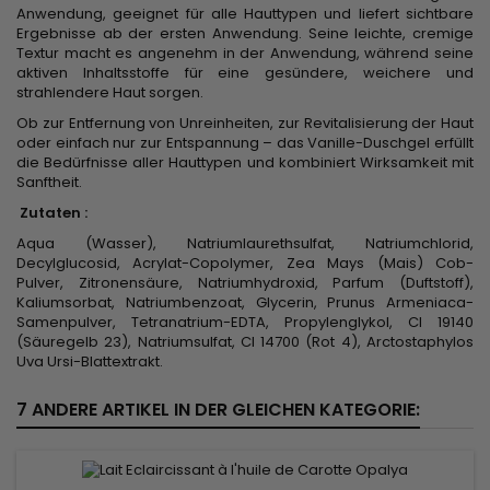
Anwendung, geeignet für alle Hauttypen und liefert sichtbare
Ergebnisse ab der ersten Anwendung. Seine leichte, cremige
Textur macht es angenehm in der Anwendung, während seine
aktiven Inhaltsstoffe für eine gesündere, weichere und
strahlendere Haut sorgen.
Ob zur Entfernung von Unreinheiten, zur Revitalisierung der Haut
oder einfach nur zur Entspannung – das Vanille-Duschgel erfüllt
die Bedürfnisse aller Hauttypen und kombiniert Wirksamkeit mit
Sanftheit.
Zutaten :
Aqua (Wasser), Natriumlaurethsulfat, Natriumchlorid,
Decylglucosid, Acrylat-Copolymer, Zea Mays (Mais) Cob-
Pulver, Zitronensäure, Natriumhydroxid, Parfum (Duftstoff),
Kaliumsorbat, Natriumbenzoat, Glycerin, Prunus Armeniaca-
Samenpulver, Tetranatrium-EDTA, Propylenglykol, CI 19140
(Säuregelb 23), Natriumsulfat, CI 14700 (Rot 4), Arctostaphylos
Uva Ursi-Blattextrakt.
7 ANDERE ARTIKEL IN DER GLEICHEN KATEGORIE: