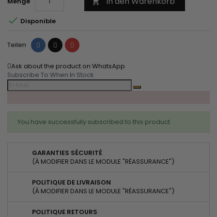
In den Warenkorb
Menge


Disponible
Teilen
Tweet
Pinterest
Teilen
Ask about the product on WhatsApp
Subscribe To When In Stock
You have successfully subscribed to this product
GARANTIES SÉCURITÉ
(À MODIFIER DANS LE MODULE "RÉASSURANCE")
POLITIQUE DE LIVRAISON
(À MODIFIER DANS LE MODULE "RÉASSURANCE")
POLITIQUE RETOURS