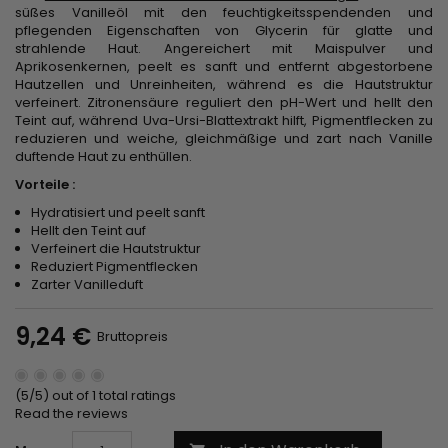
süßes Vanilleöl mit den feuchtigkeitsspendenden und
pflegenden Eigenschaften von Glycerin für glatte und
strahlende Haut. Angereichert mit Maispulver und
Aprikosenkernen, peelt es sanft und entfernt abgestorbene
Hautzellen und Unreinheiten, während es die Hautstruktur
verfeinert. Zitronensäure reguliert den pH-Wert und hellt den
Teint auf, während Uva-Ursi-Blattextrakt hilft, Pigmentflecken zu
reduzieren und weiche, gleichmäßige und zart nach Vanille
duftende Haut zu enthüllen.
Vorteile :
Hydratisiert und peelt sanft
Hellt den Teint auf
Verfeinert die Hautstruktur
Reduziert Pigmentflecken
Zarter Vanilleduft
9,24 €
Bruttopreis
(5/5) out of 1 total ratings
Read the reviews