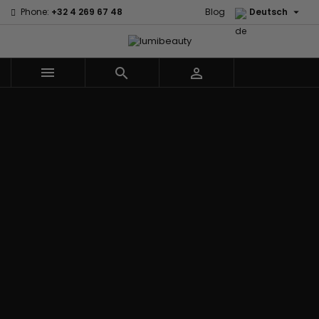

Phone:
+32 4 269 67 48
Blog
Deutsch



Menu
Marken
60 secondes
Civic Cream
Em2h
Creme Of
Affirm
Nature
Izzy Coiffe
Palmers
Alikay Naturals
Curls
Jessicurl
Premium
Agadir
CurlyWorld
Kee Mee Lissage
Keratin Caviar
Ambi Skin
Dark and
Coréen
PureScalp Hair
Care
Lovely
KeraCare
Spa
ApHogee
Design
Keraplex
Rafete Skin
As I Am
Essentials
Kinky Curly
Shea Moisture
Avlon Texture
DevaCurl
Lyscia Glättung
Shea Moisture -
Release
Dudu-Osun
mit Tanin
KIDS
BaByliss Pro
Eco Styler
Makari de Suisse
Sibel
Biopeptides -
Em2h
Makari Bébé
Skin Light
EM2H
EM2H
Mielle Organics
Sunny Isle
Black
Professionnel
Miss Jessie's
Syntonics