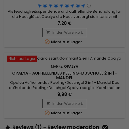
Als feuchtigkeitsspendende und aufhellende Behandlung für
die Haut glättet Opalya die Haut, versorgt sie intensiv mit
Feuchtigkeit und bietet somit eine wirksame Lösung, um das
7,28 €
Erscheinungsbild Ihrer Haut sichtbar zu verbessern und zu
einem gleichmäßigeren und strahlenderen Teint zu
In den Warenkorb

verhelfen.Aufhellende Opalya Glycerin ist mit

Nicht auf Lager
feuchtigkeitsspendenden...
Nicht auf Lager
MARKE:
OPALYA
OPALYA - AUFHELLENDES PEELING-DUSCHGEL 2 IN 1 -
MANDEL
Opalya Aufhellendes Peeling-Duschgel 2 in 1 - Mandel Das
aufhellende Peeling-Duschgel Opalya sorgt in Kombination
mit den anderen Produkten der Serie für absolutes
9,98 €
Wohlbefinden dank der peelenden Wirkung des
Aprikosenkerns.&nbsp; Die aufhellende Kraft, die durch die
In den Warenkorb

verschiedenen Wirkstoffe in der Formel entsteht,

Nicht auf Lager
vereinheitlicht Ihren Teint, bevor Sie...
Reviews (1) - Review moderation

