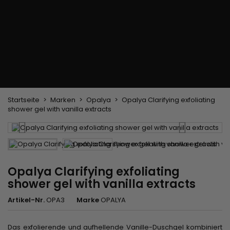
Trockenbürste
Weben und Extensions
Brasilianische Webstoffe
Perücken und Postiches
Clip-Extensions
Natürliche Perücken
Clips zum Trennen von Strähnen
Synthetische Perücken
Top Closures
Postiches
Keratin-Extensions
Startseite
Marken
Opalya
Opalya Clarifying exfoliating
shower gel with vanilla extracts
Opalya Clarifying exfoliating
shower gel with vanilla extracts
Artikel-Nr.
OPA3
Marke
OPALYA
Das
exfolierende und aufhellende Vanille-Duschgel
kombiniert