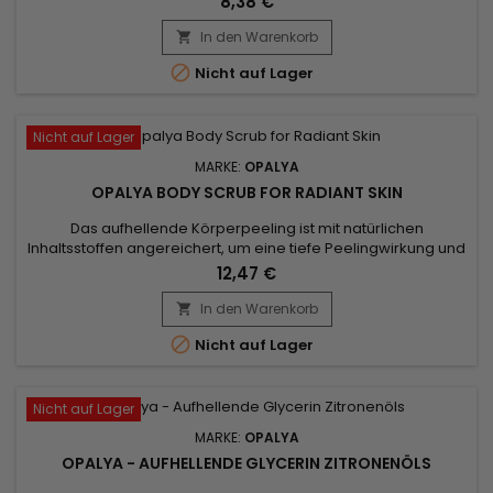
8,38 €
und eignet sich hervorragend für Ihre Körperhygiene.&nbsp;
Diese vereinheitlichende Seife beseitigt Pickel und Mitesser
In den Warenkorb

und lässt Ihre Haut strahlen.&nbsp; Wenn Sie diese Seife in...

Nicht auf Lager
Nicht auf Lager
MARKE:
OPALYA
OPALYA BODY SCRUB FOR RADIANT SKIN
Das aufhellende Körperpeeling ist mit natürlichen
Inhaltsstoffen angereichert, um eine tiefe Peelingwirkung und
eine revitalisierte Ausstrahlung zu erzielen. Maispulver und
12,47 €
Aprikosenkernpulver wirken als sanfte Peelings und
entfernen abgestorbene Hautzellen und Unreinheiten, um die
In den Warenkorb

Hautstruktur zu verfeinern. Opalya Aufhellendes

Nicht auf Lager
Körperpeeling verwendet...
Nicht auf Lager
MARKE:
OPALYA
OPALYA - AUFHELLENDE GLYCERIN ZITRONENÖLS