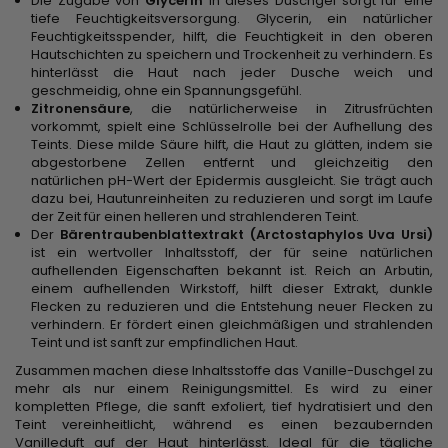
Die Zugabe von
Glycerin
in dieses Duschgel sorgt für eine
tiefe Feuchtigkeitsversorgung. Glycerin, ein natürlicher
Feuchtigkeitsspender, hilft, die Feuchtigkeit in den oberen
Hautschichten zu speichern und Trockenheit zu verhindern. Es
hinterlässt die Haut nach jeder Dusche weich und
geschmeidig, ohne ein Spannungsgefühl.
Zitronensäure
, die natürlicherweise in Zitrusfrüchten
vorkommt, spielt eine Schlüsselrolle bei der Aufhellung des
Teints. Diese milde Säure hilft, die Haut zu glätten, indem sie
abgestorbene Zellen entfernt und gleichzeitig den
natürlichen pH-Wert der Epidermis ausgleicht. Sie trägt auch
dazu bei, Hautunreinheiten zu reduzieren und sorgt im Laufe
der Zeit für einen helleren und strahlenderen Teint.
Der
Bärentraubenblattextrakt (Arctostaphylos Uva Ursi)
ist ein wertvoller Inhaltsstoff, der für seine natürlichen
aufhellenden Eigenschaften bekannt ist. Reich an Arbutin,
einem aufhellenden Wirkstoff, hilft dieser Extrakt, dunkle
Flecken zu reduzieren und die Entstehung neuer Flecken zu
verhindern. Er fördert einen gleichmäßigen und strahlenden
Teint und ist sanft zur empfindlichen Haut.
Zusammen machen diese Inhaltsstoffe das Vanille-Duschgel zu
mehr als nur einem Reinigungsmittel. Es wird zu einer
kompletten Pflege, die sanft exfoliert, tief hydratisiert und den
Teint vereinheitlicht, während es einen bezaubernden
Vanilleduft auf der Haut hinterlässt. Ideal für die tägliche