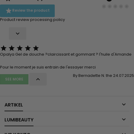

Review the product
Product review processing policy






Opalya Gel de douche ?claircissant et gommant ? l'huile d'Amande
Pour le moment je suis entrain de l'essayer merci
By Bernadette N. the 24.07.2025

SEE MORE

ARTIKEL

LUMIBEAUTY