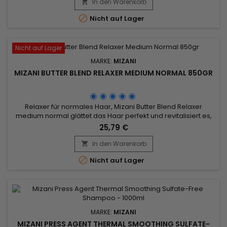
Aussehen.&nbsp; Dank seiner revitalisierenden Formel, die
In den Warenkorb

auf einer Mischung aus Kokosöl, Olivenöl und Marulaöl...

Nicht auf Lager
Nicht auf Lager
MARKE:
MIZANI
MIZANI BUTTER BLEND RELAXER MEDIUM NORMAL 850GR
Relaxer für normales Haar, Mizani Butter Blend Relaxer
medium normal glättet das Haar perfekt und revitalisiert es,
bekämpft Haarbruch und schützt die Kopfhaut.&nbsp; Dank
25,79 €
seiner mit Weizenproteinen, Honig sowie Sheabutter und
Kakaobutter angereicherten Formel hilft Mizanis Relaxer für
In den Warenkorb

normales Haar, die Haarfollikel zu stärken, um Haarbruch...

Nicht auf Lager
MARKE:
MIZANI
MIZANI PRESS AGENT THERMAL SMOOTHING SULFATE-