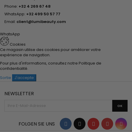
Phone:
+32 4 269 67 48
WhatsApp:
+32 499 50 57 77
Email:
client@lumibeauty.com
WhatsApp
Cookies
Ce magasin utilise des cookies pour améliorer votre
expérience de navigation.
Pour plus d'informations, consultez notre
Politique de
confidentialité
.
Sortie
J'accepte
NEWSLETTER
Facebook
Twitter
YouTube
Pinterest
Ins
FOLGEN SIE UNS