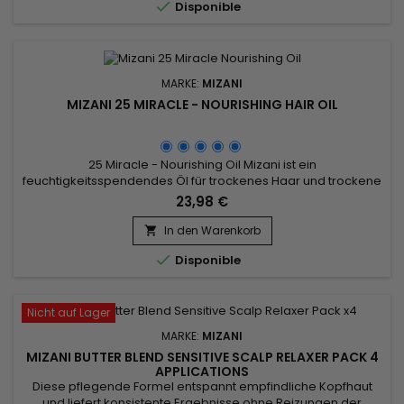

Disponible
während es Glanz...
MARKE:
MIZANI
MIZANI 25 MIRACLE - NOURISHING HAIR OIL
25 Miracle - Nourishing Oil Mizani ist ein
feuchtigkeitsspendendes Öl für trockenes Haar und trockene
Spitzen. Es verleiht stumpfem, trockenem Haar Glanz, ohne
23,98 €
es zu beschweren. Zu 99 % biologisch abbaubare Formel mit
natürlichen Kokos-, Oliven-, Sonnenblumen- und
In den Warenkorb

Jojobaölen.&nbsp; Dringt tief ein und zieht sofort ein. Macht

Disponible
Ihr Haar kämmbar, glänzend...
Nicht auf Lager
MARKE:
MIZANI
MIZANI BUTTER BLEND SENSITIVE SCALP RELAXER PACK 4
APPLICATIONS
Diese pflegende Formel entspannt empfindliche Kopfhaut
und liefert konsistente Ergebnisse ohne Reizungen der