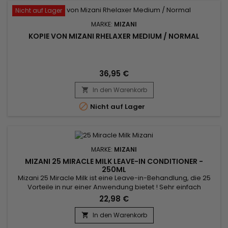
Nicht auf Lager
MARKE:
MIZANI
KOPIE VON MIZANI RHELAXER MEDIUM / NORMAL
36,95 €
In den Warenkorb


Nicht auf Lager
MARKE:
MIZANI
MIZANI 25 MIRACLE MILK LEAVE-IN CONDITIONER -
250ML
Mizani 25 Miracle Milk ist eine Leave-in-Behandlung, die 25
Vorteile in nur einer Anwendung bietet ! Sehr einfach
anzuwenden, 25 Miracle Milk hilft sanft zu entwirren und
22,98 €
Brüche zu reduzieren, schützt vor Feuchtigkeit und
Hitze.&nbsp; Ohne Sulfate, Alkohol, Parabene, Mineralöl
In den Warenkorb

spendet es Feuchtigkeit und verleiht dem Haar Flexibilität,