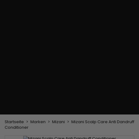
Handschuhe
brush
Nagelfeilen
Pinzette, Glättkamm
Styling-
Paraffinhandschuhe
Haarfärbepinsel
Ausrüstung
Haar-Accessoires
Bürsten und Kämme
Helm Trockner
Mützen & Schals
Bürste zum Föhnen
und Föhn
Stirnband und
Flachbürste und
Haarglätter
Haarspangen
Entwirrer
Lockenstäbe
Haarnadeln
Stylingkamm
Glättungs- und
Toupierkamm
Blas- und
Trockenbürste
Weben und Extensions
Brasilianische Webstoffe
Perücken und Postiches
Clip-Extensions
Natürliche Perücken
Clips zum Trennen von Strähnen
Synthetische Perücken
Top Closures
Postiches
Keratin-Extensions
Startseite
Marken
Mizani
Mizani Scalp Care Anti Dandruff
Conditioner