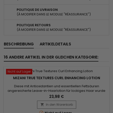
POLITIQUE DE LIVRAISON
(À MODIFIER DANS LE MODULE "RÉASSURANCE")
POLITIQUE RETOURS
(À MODIFIER DANS LE MODULE "RÉASSURANCE")
BESCHREIBUNG
ARTIKELDETAILS
16 ANDERE ARTIKEL IN DER GLEICHEN KATEGORIE:
Nicht auf Lager
MIZANI TRUE TEXTURES CURL ENHANCING LOTION
Diese mit Antioxidantien und essentiellen Fettsäuren
angereicherte Leave-in-Haarlotion für lockiges Haar wurde
entwickelt, um Schäden zu reparieren, tiefenwirksam
23,98 €
Feuchtigkeit zu spenden und den Glanz wiederherzustellen.
Mizani True Textures Curl Enhancing Lotion ist perfekt, um
In den Warenkorb

Locken neu zu definieren und das Haar mit Nährstoffen zu

Nicht auf Lager