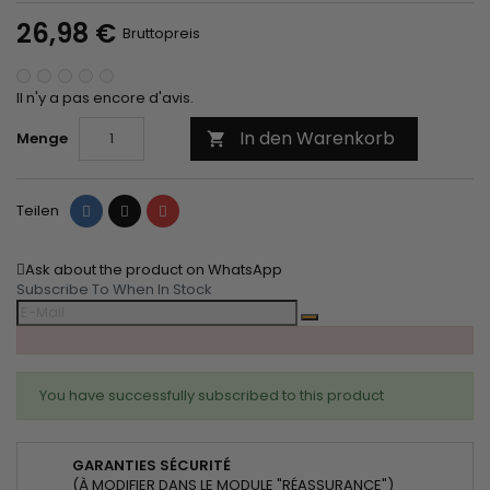
26,98 €
Bruttopreis
Il n'y a pas encore d'avis.
In den Warenkorb
Menge

Teilen
Tweet
Pinterest
Teilen
Ask about the product on WhatsApp
Subscribe To When In Stock
You have successfully subscribed to this product
GARANTIES SÉCURITÉ
(À MODIFIER DANS LE MODULE "RÉASSURANCE")