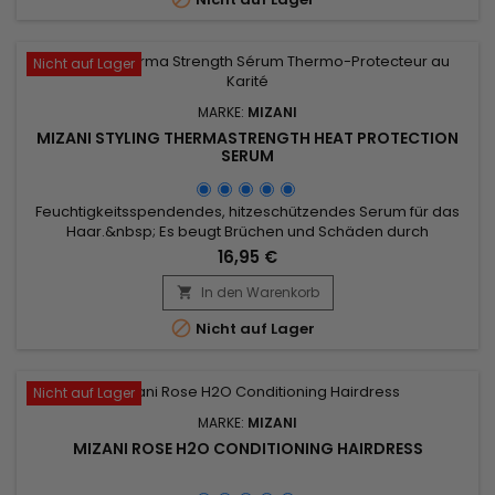
versorgen....
Nicht auf Lager
MARKE:
MIZANI
MIZANI STYLING THERMASTRENGTH HEAT PROTECTION
SERUM
Feuchtigkeitsspendendes, hitzeschützendes Serum für das
Haar.&nbsp; Es beugt Brüchen und Schäden durch
Hitzewerkzeuge vor, kontrolliert Frizz und glättet die Strähnen.
16,95 €
&nbsp;Mizani Styling Thermastrength Heat-protecting Serum
stärkt die interzelluläre Zementbarriere, nährt, dringt in die
In den Warenkorb

Haarfaser ein und repariert sie gründlich. Angereichert mit...

Nicht auf Lager
Nicht auf Lager
MARKE:
MIZANI
MIZANI ROSE H2O CONDITIONING HAIRDRESS