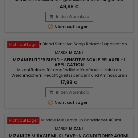
Kopfhaut.&nbsp; Der mit einer Mischung aus Kakaobutter,
49,98 €
Sheabutter und Honig formulierte Mizani Butter Blend
Sensitive Scalp Relaxer glättet das Haar und pflegt es
In den Warenkorb

gleichzeitig, wodurch es weich, geschmeidig und glänzend

Nicht auf Lager
wird.&nbsp; Mizani Butter...
Nicht auf Lager
MARKE:
MIZANI
MIZANI BUTTER BLEND - SENSITIVE SCALP RELAXER - 1
APPLICATION
Mizani Relaxer für empfindliche Kopfhaut ist reich an
Weichmachern, Feuchtigkeitsspendern und Aminosäuren
und macht das Haar weich, schützt es vor Haarbruch und
17,98 €
sorgt für eine perfekte Balance für eine perfekte Glättung.
Inhalt der Mizani Butter Blend Sensitive Scalp Rhelaxer 1
In den Warenkorb

Anwendung: 1 – Glätten 213 g 1 - Mizani-Aktivator 60 ml

Nicht auf Lager
Nicht auf Lager
MARKE:
MIZANI
MIZANI 25 MIRACLE MILK LEAVE-IN CONDITIONER 400ML