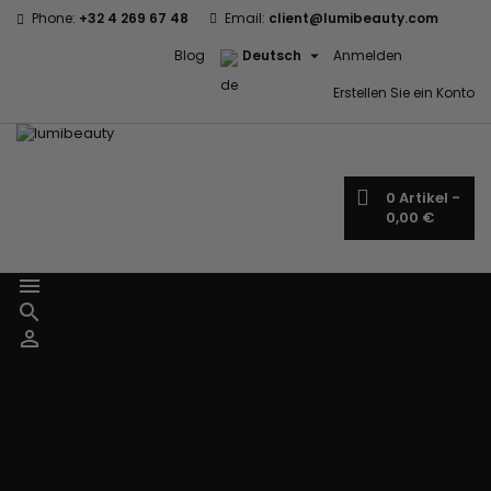
Phone:
+32 4 269 67 48
Email:
client@lumibeauty.com

Blog
Deutsch
Anmelden
Erstellen Sie ein Konto
0
Artikel -
0,00 €



Menu
Marken
60 secondes
Civic Cream
Em2h
Creme Of
Affirm
Nature
Izzy Coiffe
Palmers
Alikay Naturals
Curls
Jessicurl
Premium