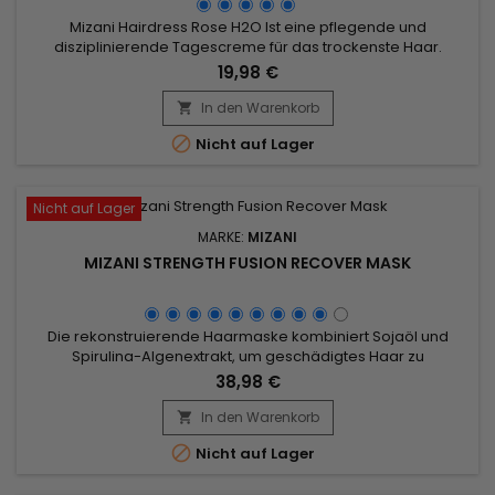
Mizani Hairdress Rose H2O Ist eine pflegende und
disziplinierende Tagescreme für das trockenste Haar.
Angereichert mit anregendem Rosmarin-Extrakt und
19,98 €
stärkendem Panthenol wird Ihr Haar tiefenwirksam gepflegt
und von außen geschützt. Kann häufiger verwendet werden,
In den Warenkorb

ohne das Haar zu beschweren oder zu fetten. Für alle

Nicht auf Lager
Haartypen geeignet, zieht sofort...
Nicht auf Lager
MARKE:
MIZANI
MIZANI STRENGTH FUSION RECOVER MASK
Die rekonstruierende Haarmaske kombiniert Sojaöl und
Spirulina-Algenextrakt, um geschädigtes Haar zu
revitalisieren. Reich an Proteinen und essentiellen
38,98 €
Nährstoffen spendet Sojaöl tief Feuchtigkeit und verbessert
die Haarstruktur, während Spirulina, beladen mit Vitaminen
In den Warenkorb

und Mineralien, das Haar stärkt und das Wachstum anregt.

Nicht auf Lager
Ideal für trockenes oder...