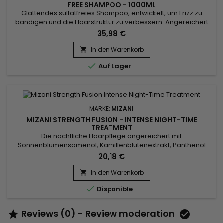
FREE SHAMPOO - 1000ML
Glättendes sulfatfreies Shampoo, entwickelt, um Frizz zu
bändigen und die Haarstruktur zu verbessern. Angereichert
mit Arganöl, das für seine reparierenden und schützenden
35,98 €
Eigenschaften bekannt ist, stärkt es die Haarfaser. Der
Agavenextrakt verleiht Glanz und Geschmeidigkeit, ohne zu
In den Warenkorb

beschweren. Das Mizani Press Agent Thermal Smoothing

Auf Lager
Sulfate Free...
MARKE:
MIZANI
MIZANI STRENGTH FUSION - INTENSE NIGHT-TIME
TREATMENT
Die nächtliche Haarpflege angereichert mit
Sonnenblumensamenöl, Kamillenblütenextrakt, Panthenol
und Sheabutter ist ein revitalisierendes Elixier für das Haar.
20,18 €
Sonnenblumenöl pflegt tief, während Kamille die Kopfhaut
beruhigt. Panthenol stärkt und befeuchtet das Haar, wodurch
In den Warenkorb

Haarbruch und Spliss reduziert werden. Sheabutter spendet

Disponible
reichhaltige...
Reviews (0) - Review moderation

