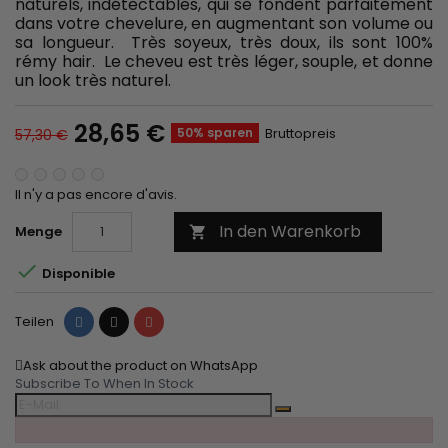
naturels, indétectables, qui se fondent parfaitement
dans votre chevelure, en augmentant son volume ou
sa longueur. Très soyeux, très doux, ils sont 100%
rémy hair. Le cheveu est très léger, souple, et donne
un look très naturel.
28,65 €
50% sparen
Bruttopreis
57,30 €
Il n'y a pas encore d'avis.
In den Warenkorb
Menge


Disponible
Teilen
Tweet
Pinterest
Teilen
Ask about the product on WhatsApp
Subscribe To When In Stock