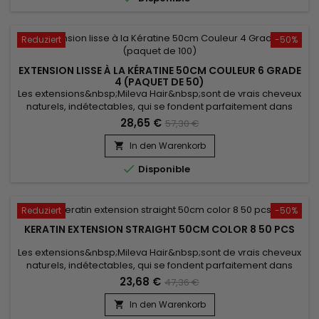
Reduziert
-50%
EXTENSION LISSE À LA KÉRATINE 50CM COULEUR 6 GRADE
4 (PAQUET DE 50)
Les extensions&nbsp;Mileva Hair&nbsp;sont de vrais cheveux
naturels, indétectables, qui se fondent parfaitement dans
votre chevelure, en augmentant son volume ou sa
28,65 €
57,30 €
longueur.&nbsp; Très soyeux, très doux, ils sont 100% rémy
hair.&nbsp; Le cheveu est très léger, souple, et donne un look
In den Warenkorb

très naturel.

Disponible
Reduziert
-50%
KERATIN EXTENSION STRAIGHT 50CM COLOR 8 50 PCS
Les extensions&nbsp;Mileva Hair&nbsp;sont de vrais cheveux
naturels, indétectables, qui se fondent parfaitement dans
votre chevelure, en augmentant son volume ou sa
23,68 €
47,36 €
longueur.&nbsp; Très soyeux et très doux, ils sont 100% rémy
hair.&nbsp; Le cheveu est très léger, souple et donne un look
In den Warenkorb

très naturel.