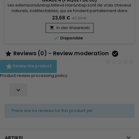
GRADE 4 (PAQUET DE 50)
Les extensions&nbsp;Mileva Hair&nbsp;sont de vrais cheveux
naturels, indétectables, qui se fondent parfaitement dans
votre chevelure, en augmentant son volume ou sa
23,68 €
47,36 €
longueur.&nbsp; Très soyeux, très doux ils sont 100% rémy
hair.&nbsp; &nbsp;Le cheveu est très léger, souple et donne
In den Warenkorb

un look très naturel.

Disponible
Reviews (0) - Review moderation



Review the product
Product review processing policy

There are no reviews for this product yet.

ARTIKEL