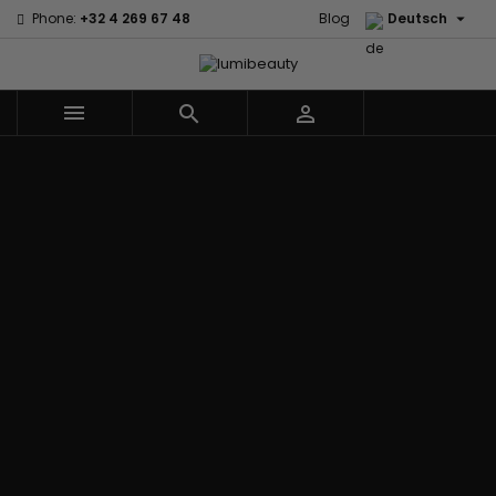

Phone:
+32 4 269 67 48
Blog
Deutsch



Menu
Marken
60 secondes
Civic Cream
Em2h
Creme Of
Affirm
Nature
Izzy Coiffe
Palmers
Alikay Naturals
Curls
Jessicurl
Premium
Agadir
CurlyWorld
Kee Mee Lissage
Keratin Caviar
Ambi Skin
Dark and
Coréen
PureScalp Hair
Care
Lovely
KeraCare
Spa
ApHogee
Design
Keraplex
Rafete Skin
As I Am
Essentials
Kinky Curly
Shea Moisture
Avlon Texture
DevaCurl
Lyscia Glättung
Shea Moisture -
Release
Dudu-Osun
mit Tanin
KIDS
BaByliss Pro
Eco Styler
Makari de Suisse
Sibel
Biopeptides -
Em2h
Makari Bébé
Skin Light
EM2H
EM2H
Mielle Organics
Sunny Isle
Black
Professionnel
Miss Jessie's
Syntonics