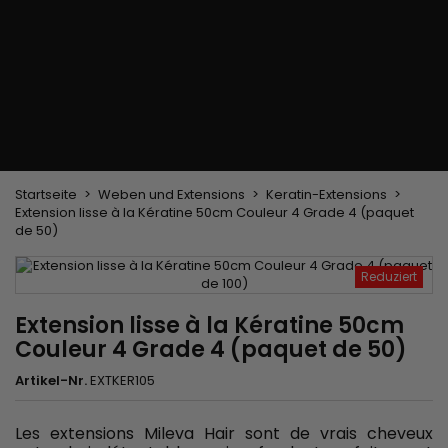
Trockenbürste
Weben und Extensions
Brasilianische Webstoffe
Perücken und Postiches
Clip-Extensions
Natürliche Perücken
Clips zum Trennen von Strähnen
Synthetische Perücken
Top Closures
Postiches
Keratin-Extensions
Startseite
Weben und Extensions
Keratin-Extensions
Extension lisse à la Kératine 50cm Couleur 4 Grade 4 (paquet
de 50)
Reduziert
Extension lisse à la Kératine 50cm
Couleur 4 Grade 4 (paquet de 50)
Artikel-Nr.
EXTKER105
Les extensions Mileva Hair sont de vrais cheveux