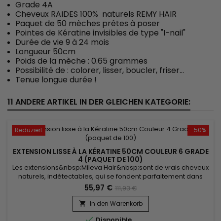
Grade 4A
Cheveux RAIDES 100% naturels REMY HAIR
Paquet de 50 mèches prêtes à poser
Pointes de Kératine invisibles de type "I-nail"
Durée de vie 9 à 24 mois
Longueur 50cm
Poids de la mèche : 0.65 grammes
Possibilité de : colorer, lisser, boucler, friser...
Tenue longue durée !
11 ANDERE ARTIKEL IN DER GLEICHEN KATEGORIE:
Reduziert
-50%
EXTENSION LISSE À LA KÉRATINE 50CM COULEUR 6 GRADE
4 (PAQUET DE 100)
Les extensions&nbsp;Mileva Hair&nbsp;sont de vrais cheveux
naturels, indétectables, qui se fondent parfaitement dans
votre chevelure, en augmentant son volume ou sa
55,97 €
111,93 €
longueur.&nbsp; Très soyeux, très doux, ils sont 100% rémy
hair.&nbsp; Le cheveu est très léger, souple, et donne un look
In den Warenkorb

très naturel.

Disponible