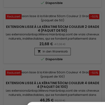

Disponible
Reduziert
-50%
EXTENSION LISSE À LA KÉRATINE 50CM COULEUR 2 GRADE
4 (PAQUET DE 50)
Les extensions&nbsp;Mileva Hair&nbsp;sont de vrais cheveux
naturels, indétectables, qui se fondent parfaitement dans
votre chevelure, en augmentant son volume ou sa
23,68 €
47,36 €
longueur.&nbsp; Très soyeux, très doux ils sont 100% rémy
hair.&nbsp; Le cheveu est très léger, souple, et donne un look
In den Warenkorb

très naturel.

Disponible
Reduziert
-50%
EXTENSION LISSE À LA KÉRATINE 50CM COULEUR 4 GRADE
4 (PAQUET DE 100)
Les extensions&nbsp;Mileva Hair&nbsp;sont de vrais cheveux
naturels, indétectables, qui se fondent parfaitement dans
votre chevelure, en augmentant son volume ou sa
46,25 €
92,51 €
longueur.&nbsp; Très soyeux, très doux, ils sont 100% rémy