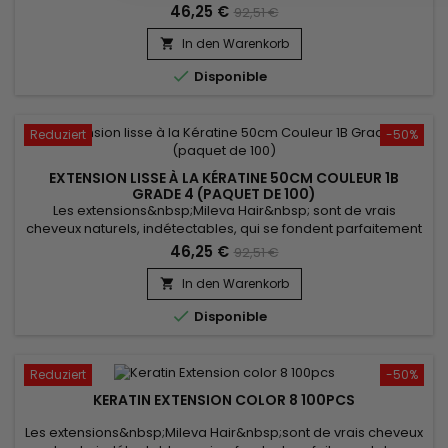
votre chevelure, en augmentant son volume ou sa longueur.
46,25 €
92,51 €
Très soyeux, très doux, ils sont 100% rémy hair.&nbsp; Le
cheveu est très léger, souple, et vous donne un look très
In den Warenkorb

naturel.

Disponible
Reduziert
-50%
EXTENSION LISSE À LA KÉRATINE 50CM COULEUR 1B
GRADE 4 (PAQUET DE 100)
Les extensions&nbsp;Mileva Hair&nbsp; sont de vrais
cheveux naturels, indétectables, qui se fondent parfaitement
dans votre chevelure, en augmentant son volume ou sa
46,25 €
92,51 €
longueur.&nbsp; Très soyeux, &nbsp;très doux, ils sont 100%
rémy hair. &nbsp; Le cheveu est très léger, souple, et donne
In den Warenkorb

un look très naturel !

Disponible
Reduziert
-50%
KERATIN EXTENSION COLOR 8 100PCS
Les extensions&nbsp;Mileva Hair&nbsp;sont de vrais cheveux