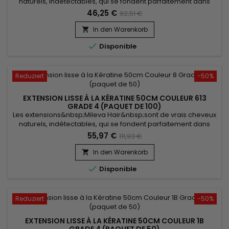
naturels, indétectables, qui se fondent parfaitement dans
votre chevelure, en augmentant son volume ou sa
46,25 €
92,51 €
longueur.&nbsp; Très soyeux et très doux, ils sont 100% rémy
hair.&nbsp; Le cheveu est très léger, souple et donne un look
In den Warenkorb

très naturel.

Disponible
Reduziert
-50%
EXTENSION LISSE À LA KÉRATINE 50CM COULEUR 613
GRADE 4 (PAQUET DE 100)
Les extensions&nbsp;Mileva Hair&nbsp;sont de vrais cheveux
naturels, indétectables, qui se fondent parfaitement dans
votre chevelure, en augmentant son volume ou sa
55,97 €
111,93 €
longueur.&nbsp; Très soyeux et très doux, ils sont 100% rémy
hair.&nbsp; Le cheveu est très léger, souple et donne un look
In den Warenkorb

très naturel.

Disponible
Reduziert
-50%
EXTENSION LISSE À LA KÉRATINE 50CM COULEUR 1B