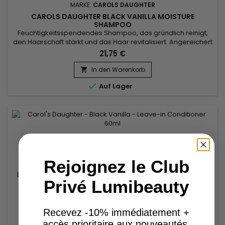
MARKE:
CAROLS DAUGHTER
CAROLS DAUGHTER BLACK VANILLA MOISTURE
SHAMPOO
Feuchtigkeitsspendendes Shampoo, das gründlich reinigt,
den Haarschaft stärkt und das Haar revitalisiert. Angereichert
mit Inhaltsstoffen wie Aloe Barbadensis Blattsaft, Calendula
21,75 €
Officinalis Blütenextrakt und Lavendelblütenextrakt,
revitalisiert Carol's Daughter Black Vanilla Moisture Shampoo
In den Warenkorb

das Haar und versorgt es mit intensiver Feuchtigkeit. Aloe...

Auf Lager
MARKE:
CAROLS DAUGHTER
CAROL'S DAUGHTER - BLACK VANILLA - LEAVE-IN
CONDITIONER 60ML
Rejoignez le Club
Als feuchtigkeitsspendende und stärkende Leave-in-
Behandlung stellt sie die natürliche Feuchtigkeit wieder her
Privé Lumibeauty
und verleiht dem Haar Kraft. Mit einer Mischung aus
8,49 €
Weizenproteinen und Provitamin B5 formuliert, nährt und
stärkt Carol's Daughter Black Vanilla Leave-in Conditioner
In den Warenkorb

geschädigte Haarfasern, repariert, sorgt für Stärke, Elastizität
Recevez -10% immédiatement +

Auf Lager
und...
accès prioritaire aux nouveautés.