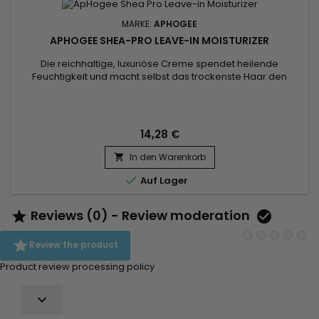
MARKE:
APHOGEE
APHOGEE SHEA-PRO LEAVE-IN MOISTURIZER
Die reichhaltige, luxuriöse Creme spendet heilende
Feuchtigkeit und macht selbst das trockenste Haar den
ganzen Tag lang weich, kämmbar und geschützt.&nbsp;
Pflegt und stellt grobes, trockenes, poröses, krauses oder
brüchiges Haar wieder her. ApHogee Shea-Pro Leave-In
Moisturizer lässt das Haar mit Sheabutter,
14,28 €
Sonnenblumenkernöl, pflanzlichen Proteinen...
In den Warenkorb


Auf Lager
Reviews (0) - Review moderation



Review the product
Product review processing policy
