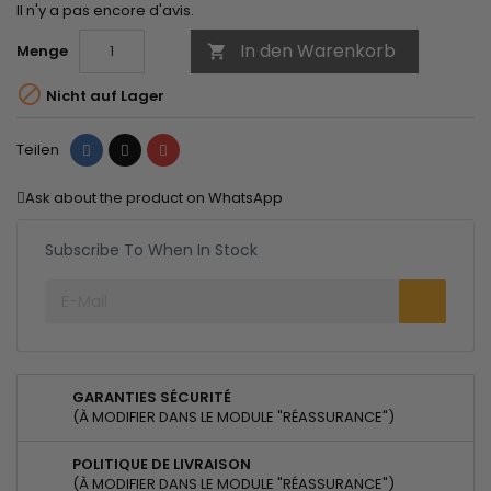
Il n'y a pas encore d'avis.
In den Warenkorb
Menge


Nicht auf Lager
Teilen
Tweet
Pinterest
Teilen
Ask about the product on WhatsApp
Subscribe To When In Stock
GARANTIES SÉCURITÉ
(À MODIFIER DANS LE MODULE "RÉASSURANCE")
POLITIQUE DE LIVRAISON
(À MODIFIER DANS LE MODULE "RÉASSURANCE")