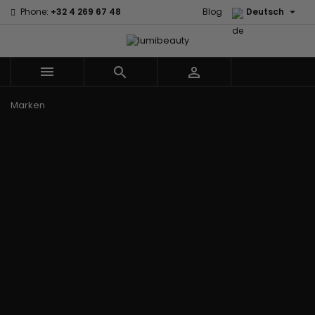

Phone:
+32 4 269 67 48
Blog
Deutsch



Menu
Marken
60 secondes
Civic Cream
Em2h
Creme Of
Affirm
Nature
Izzy Coiffe
Palmers
Alikay Naturals
Curls
Jessicurl
Premium
Agadir
CurlyWorld
Kee Mee Lissage
Keratin Caviar
Ambi Skin
Dark and
Coréen
PureScalp Hair
Care
Lovely
KeraCare
Spa
ApHogee
Design
Keraplex
Rafete Skin
As I Am
Essentials
Kinky Curly
Shea Moisture
Avlon Texture
DevaCurl
Lyscia Glättung
Shea Moisture -
Release
Dudu-Osun
mit Tanin
KIDS
BaByliss Pro
Eco Styler
Makari de Suisse
Sibel
Biopeptides -
Em2h
Makari Bébé
Skin Light
EM2H
EM2H
Mielle Organics
Sunny Isle
Black
Professionnel
Miss Jessie's
Syntonics