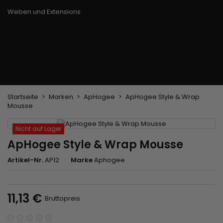
Trockenbürste
Weben und Extensions
Brasilianische Webstoffe
Perücken und Postiches
Clip-Extensions
Natürliche Perücken
Clips zum Trennen von Strähnen
Synthetische Perücken
Top Closures
Postiches
Keratin-Extensions
Startseite
Marken
ApHogee
ApHogee Style & Wrap
Mousse
Nicht auf Lager
ApHogee Style & Wrap Mousse
Artikel-Nr.
AP12
Marke
Aphogee
11,13 €
Bruttopreis