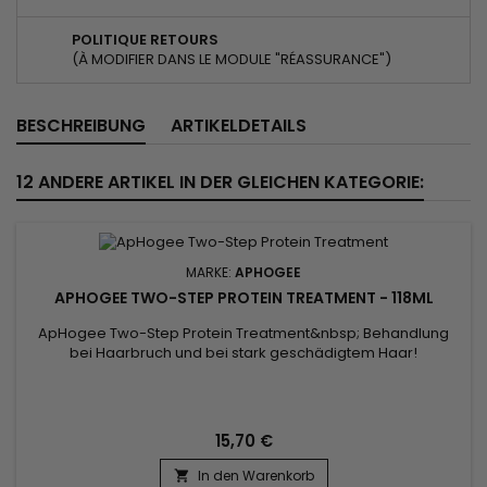
POLITIQUE RETOURS
(À MODIFIER DANS LE MODULE "RÉASSURANCE")
BESCHREIBUNG
ARTIKELDETAILS
12 ANDERE ARTIKEL IN DER GLEICHEN KATEGORIE:
MARKE:
APHOGEE
APHOGEE TWO-STEP PROTEIN TREATMENT - 118ML
ApHogee Two-Step Protein Treatment&nbsp; Behandlung
bei Haarbruch und bei stark geschädigtem Haar!
Restrukturiert und verleiht dem Haar sofort Kraft.&nbsp; Ideal
für gefärbtes, geglättetes oder dauergewelltes Haar.&nbsp;
Es ist pH-optimiert und enthält einen exklusiven
Prophytaminkomplex. Ideal zur Stärkung von chemisch
15,70 €
behandeltem Haar. Es wird...
In den Warenkorb
