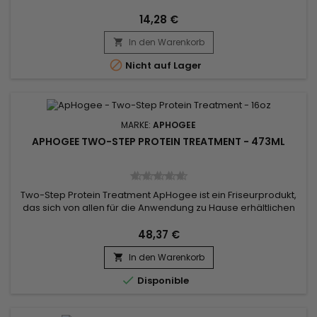
Minute Reconstructor wird bei gefärbtem, gebleichtem oder
geglättetem Haar empfohlen.&nbsp; Es hilft auch, Schäden
14,28 €
zu reparieren, die durch Chlor und...
In den Warenkorb


Nicht auf Lager
MARKE:
APHOGEE
APHOGEE TWO-STEP PROTEIN TREATMENT - 473ML
Two-Step Protein Treatment ApHogee ist ein Friseurprodukt,
das sich von allen für die Anwendung zu Hause erhältlichen
Produkten unterscheidet.&nbsp; Diese einzigartige
Behandlung ist mit Magnesium und modifizierten Proteinen
48,37 €
formuliert, die durch die Anwendung von Hitze mit dem Haar
In den Warenkorb

verschmelzen.

Disponible