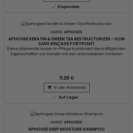

Disponible
MARKE:
APHOGEE
APHOGEE KERATIN & GREEN TEA RESTRUCTURIZER - SOIN
SANS RINÇAGE FORTIFIANT
Diese stärkende Leave-in-Pflege kombiniert die kräftigenden
Eigenschaften von Keratin mit den antioxidativen Vorteilen
von grünem Tee. Reduziert Haarbruch und Spliss, spendet
tiefe Feuchtigkeit, stärkt die Haarfasern und verleiht
Glanz.&nbsp; Der an Antioxidantien reiche Extrakt aus Grünem
Tee schützt das Haar vor schädlichen Umwelteinflüssen,
11,28 €
während...
In den Warenkorb


Auf Lager
MARKE:
APHOGEE
APHOGEE DEEP MOISTURE SHAMPOO