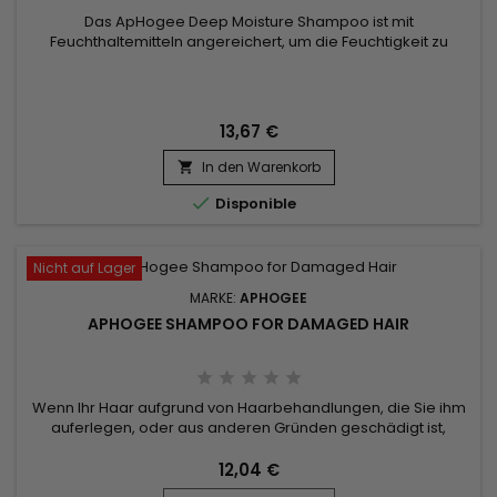
Das ApHogee Deep Moisture Shampoo ist mit
Feuchthaltemitteln angereichert, um die Feuchtigkeit zu
bewahren, sowie mit Proteinen und Glättungsmitteln, um die
Handhabbarkeit, den Glanz und die Geschmeidigkeit zu
verbessern.&nbsp; Es sorgt für eine längere Haltbarkeit der
Frisur und verleiht trockenem, leblosem Haar Elastizität und
13,67 €
Lebendigkeit. Sicher für...
In den Warenkorb


Disponible
Nicht auf Lager
MARKE:
APHOGEE
APHOGEE SHAMPOO FOR DAMAGED HAIR
Wenn Ihr Haar aufgrund von Haarbehandlungen, die Sie ihm
auferlegen, oder aus anderen Gründen geschädigt ist,
können Sie das Problem mit dem ApHogee Shampoo für
geschädigtes Haar beheben.Shampoo für strapaziertes
12,04 €
Haar, reinigt sanft, pflegt die Kopfhaut, repariert tiefe