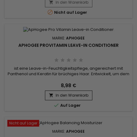
In den Warenkorb
Haarschäden und restrukturiert die Haarfaser.&nbsp;

Angereichert mit Protein,...

Nicht auf Lager
MARKE:
APHOGEE
APHOGEE PROVITAMIN LEAVE-IN CONDITIONER
ist eine Leave-in-Feuchtigkeitspflege, angereichert mit
Panthenol und Keratin für brüchiges Haar. Entwickelt, um dem
Haar ein optimales Maß an Feuchtigkeit zu geben und es in
der Tiefe wiederherzustellen. Diese Leave-in-Spülung hilft
8,98 €
sofort zu reparieren, stärken Haar. Die ApHogee Pro Vitamin
In den Warenkorb
Leave-in-Spülung bietet Hitzeschutz und entwirrt das Haar...


Auf Lager
Nicht auf Lager
MARKE:
APHOGEE