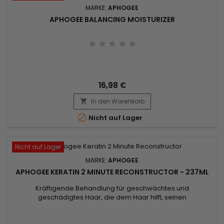
MARKE:
APHOGEE
APHOGEE BALANCING MOISTURIZER
16,98 €
In den Warenkorb


Nicht auf Lager
Nicht auf Lager
MARKE:
APHOGEE
APHOGEE KERATIN 2 MINUTE RECONSTRUCTOR - 237ML
Kräftigende Behandlung für geschwächtes und
geschädigtes Haar, die dem Haar hilft, seinen
Feuchtigkeitsgehalt zu bewahren und seine Stärke und
Elastizität wiederzuerlangen. &nbsp;ApHogee Keratin 2