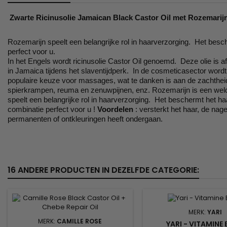
Zwarte Ricinusolie Jamaican Black Castor Oil met Rozemarijn
Rozemarijn speelt een belangrijke rol in haarverzorging. Het besc
perfect voor u.
In het Engels wordt ricinusolie Castor Oil genoemd. Deze olie is 
in Jamaica tijdens het slaventijdperk. In de cosmeticasector word
populaire keuze voor massages, wat te danken is aan de zachtheid en 
spierkrampen, reuma en zenuwpijnen, enz. Rozemarijn is een wel
speelt een belangrijke rol in haarverzorging. Het beschermt het h
combinatie perfect voor u !
Voordelen
: versterkt het haar, de na
permanenten of ontkleuringen heeft ondergaan.
16 ANDERE PRODUCTEN IN DEZELFDE CATEGORIE:
MERK:
YARI
MERK:
CAMILLE ROSE
YARI - VITAMINE E