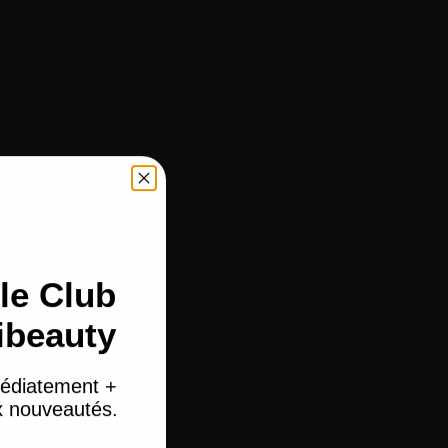
le Club
ibeauty
édiatement +
ux nouveautés.