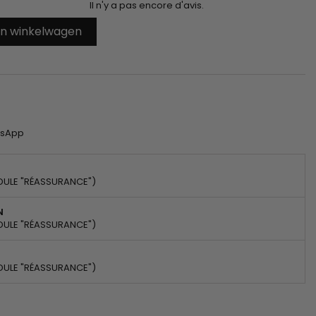
Il n'y a pas encore d'avis.
In winkelwagen
tsApp
DULE "RÉASSURANCE")
N
DULE "RÉASSURANCE")
DULE "RÉASSURANCE")