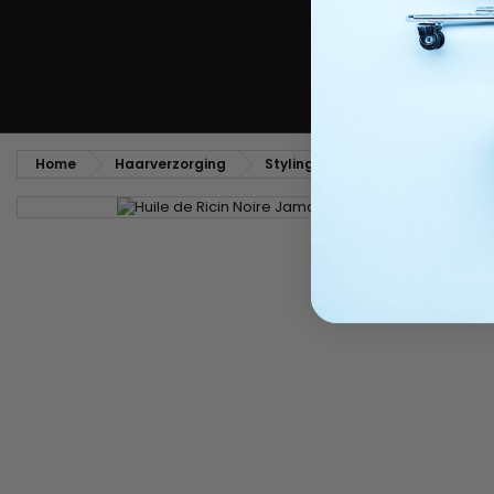
Home
Haarverzorging
Stylingverzorging en producten