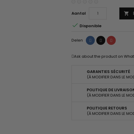
Aantal


Disponible
Delen
Tweet
Pinterest
Delen
Ask about the product on Wha
GARANTIES SÉCURITÉ
(À MODIFIER DANS LE MO
POLITIQUE DE LIVRAISO
(À MODIFIER DANS LE MO
POLITIQUE RETOURS
(À MODIFIER DANS LE MO