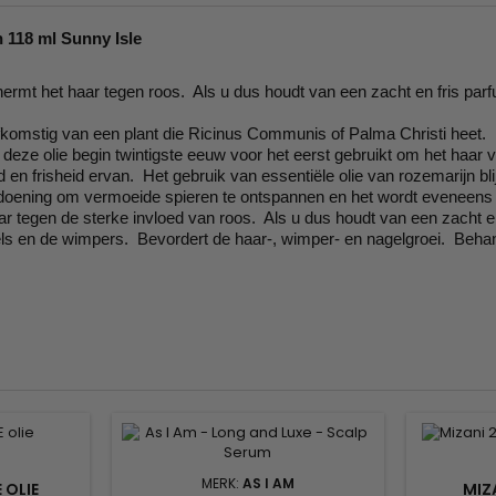
 118 ml Sunny Isle
hermt het haar tegen roos. Als u dus houdt van een zacht en fris par
afkomstig van een plant die Ricinus Communis of Palma Christi heet.
t deze olie begin twintigste eeuw voor het eerst gebruikt om het ha
frisheid ervan. Het gebruik van essentiële olie van rozemarijn blijkt z
doening om vermoeide spieren te ontspannen en het wordt eveneens
aar tegen de sterke invloed van roos. Als u dus houdt van een zacht 
gels en de wimpers. Bevordert de haar-, wimper- en nagelgroei. Behan
MERK:
AS I AM
 OLIE
MIZ