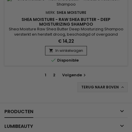
MERK:
SHEA MOISTURE
SHEA MOISTURE - RAW SHEA BUTTER - DEEP
MOISTURIZING SHAMPOO
Shea Moisture Raw Shea Butter Deep Moisturizing Shampoo
versterkt en herstelt droog, beschadigd of overgaand
krullend en kroeshaarhaar. Onze sulfaatvrije shampoo helpt
€ 14,22
droog, beschadigd of oververwerkt haar te hydrateren.
Perfect voor de overgang van chemisch behandeld haar
In winkelwagen

naar natuurlijk.

Disponible
1
2
Volgende

TERUG NAAR BOVEN


PRODUCTEN

LUMIBEAUTY