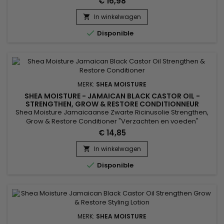
€ 16,98
met voedend vocht.&nbsp; Perfect voor degenen die hun
haar regelmatig inkleuren, rechttrekken, permanenten of
In winkelwagen

verwarmen, evenals kinky, krullende of golvende natuurlijke

Disponible
stijlen.
MERK:
SHEA MOISTURE
SHEA MOISTURE - JAMAICAN BLACK CASTOR OIL -
STRENGTHEN, GROW & RESTORE CONDITIONNEUR
Shea Moisture Jamaicaanse Zwarte Ricinusolie Strengthen,
Grow & Restore Conditioner "Verzachten en voeden"
NATUURLIJK, CHEMISCH VERWERKT OF VERWARMD GESTILEERD
€ 14,85
HAAR Een versterkende conditioner die het vocht ontwart en
herstelt zonder het haar te verzwaren. Perfect voor degenen
In winkelwagen

die regelmatig hun haar kleuren, steil maken of permanent

Disponible
maken, evenals...
MERK:
SHEA MOISTURE