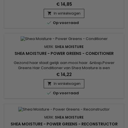
beschermt broos haar tegen hitte en andere
€ 14,85
stylingbeschadigingen.&nbsp; We hebben de juiste mix van
gecertificeerde biologische Karitéboter, herstellende
In winkelwagen

Manuka-honing en Yoghurt samengevoegd in een

Op voorraad
lichtgewicht behandeling die het haar...
MERK:
SHEA MOISTURE
SHEA MOISTURE - POWER GREENS - CONDITIONER
Gezond haar staat gelijk aan mooi haar. &nbsp;Power
Greens Hair Conditioner van Shea Moisture is een
hydraterende diepe conditioner voor natuurlijke krullen die
€ 14,22
werkt als een reinigende conditioner om natuurlijk haar en
alle soorten krullen te voeden.&nbsp; Voed je diepgaand
In winkelwagen

met deze conditioner voor droog haar van Shea Moisture die

Op voorraad
het haar aanvult en...
MERK:
SHEA MOISTURE
SHEA MOISTURE - POWER GREENS - RECONSTRUCTOR