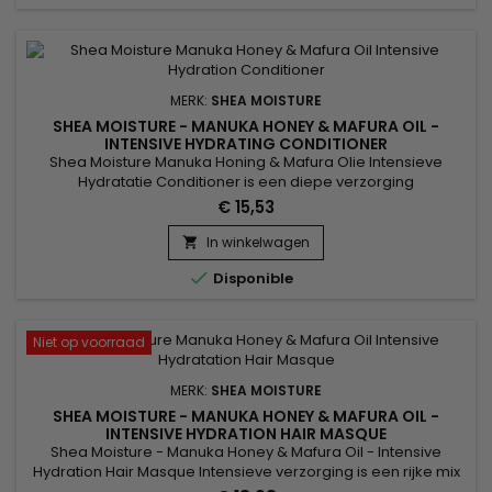
MERK:
SHEA MOISTURE
SHEA MOISTURE - MANUKA HONEY & MAFURA OIL -
INTENSIVE HYDRATING CONDITIONER
Shea Moisture Manuka Honing & Mafura Olie Intensieve
Hydratatie Conditioner is een diepe verzorging
geformuleerd met Baobab-olie en vijgen, Mafura, honing,
€ 15,53
voor onmiddellijke vermindering van breuk. Het ontwart
soepel, hydrateert en geeft het haar behendigheid.&nbsp;
In winkelwagen

Ideaal voor alle soorten droog haar, het laat ze zacht,

Disponible
glanzend en gemakkelijk te...
Niet op voorraad
MERK:
SHEA MOISTURE
SHEA MOISTURE - MANUKA HONEY & MAFURA OIL -
INTENSIVE HYDRATION HAIR MASQUE
Shea Moisture - Manuka Honey & Mafura Oil - Intensive
Hydration Hair Masque Intensieve verzorging is een rijke mix
van herstellende oliën en helpt droog haar te voeden.&nbsp;