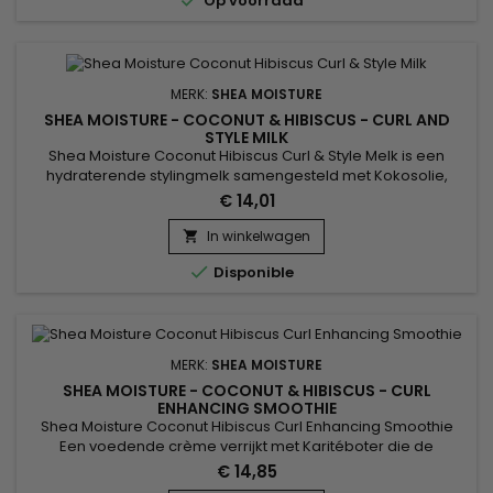

Op voorraad
wordt...
MERK:
SHEA MOISTURE
SHEA MOISTURE - COCONUT & HIBISCUS - CURL AND
STYLE MILK
Shea Moisture Coconut Hibiscus Curl & Style Melk is een
hydraterende stylingmelk samengesteld met Kokosolie,
Zijdeproteïnen en Neemolie. Deze melk revitaliseert, voedt
€ 14,01
en versterkt de haarvezels intensief. Anti-frizz, Coconut
Hibiscus Style Milk Shea Moisture herstelt glans en soepelheid
In winkelwagen

voor het haar !

Disponible
MERK:
SHEA MOISTURE
SHEA MOISTURE - COCONUT & HIBISCUS - CURL
ENHANCING SMOOTHIE
Shea Moisture Coconut Hibiscus Curl Enhancing Smoothie
Een voedende crème verrijkt met Karitéboter die de
gespleten haarpunten herstelt en het haar hydrateert.&nbsp;
€ 14,85
Met zijn formule voor gladde, zijdezachte krullen met een