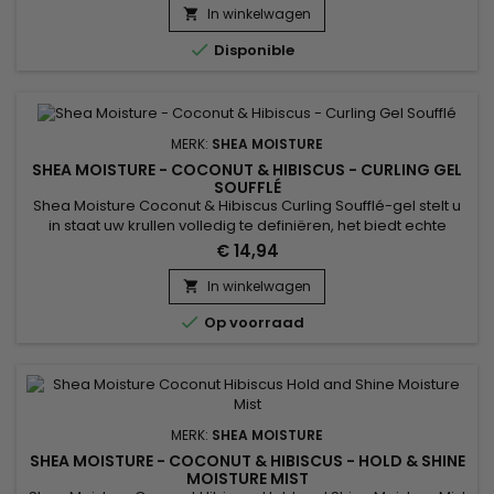
perfecte vorm temt Shea Moisture Coconut Hibiscus Curl
In winkelwagen

Enhancing Smoothie uw rebelse haarlokken en tovert hij

Disponible
beschadigd haar om...
MERK:
SHEA MOISTURE
SHEA MOISTURE - COCONUT & HIBISCUS - CURLING GEL
SOUFFLÉ
Shea Moisture Coconut & Hibiscus Curling Soufflé-gel stelt u
in staat uw krullen volledig te definiëren, het biedt echte
kroescontrole terwijl het zachtheid en glans brengt.
€ 14,94
Samengesteld uit Agave-nectar en lijnzaadolie. Lijnzaadolie
is een 100% natuurlijke gel die het haar gehydrateerd en je
In winkelwagen

krullen perfect definieert !

Op voorraad
MERK:
SHEA MOISTURE
SHEA MOISTURE - COCONUT & HIBISCUS - HOLD & SHINE
MOISTURE MIST