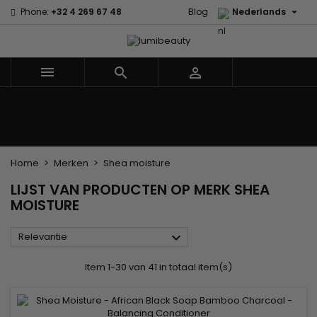

Phone:
+32 4 269 67 48
Blog
Nederlands



Menu
Home
Merken
Haarverzorging
Lichaams- en gezichtsverzorging
Kinderen
Accessoires
Weven en lonten
Home
Merken
Shea moisture
LIJST VAN PRODUCTEN OP MERK SHEA
MOISTURE

Relevantie
Item 1-30 van 41 in totaal item(s)