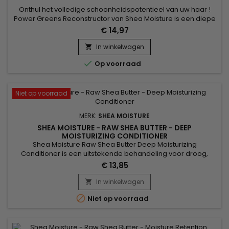
Onthul het volledige schoonheidspotentieel van uw haar !
Power Greens Reconstructor van Shea Moisture is een diepe
conditioner voor natuurlijke krullen die haarvezels
€ 14,97
doordrenkt met intens vocht, gebruik deze dagelijkse
conditioner om haarbreuk te minimaliseren.&nbsp; Versterk
In winkelwagen

zwakke lokken met deze diepe conditioner voor beschadigd

Op voorraad
haar van Shea...
Niet op voorraad
MERK:
SHEA MOISTURE
SHEA MOISTURE - RAW SHEA BUTTER - DEEP
MOISTURIZING CONDITIONER
Shea Moisture Raw Shea Butter Deep Moisturizing
Conditioner is een uitstekende behandeling voor droog,
beschadigd en breekbaar haar. Deze revitaliserende
€ 13,85
conditioner met Shea butter hydrateert en herstelt
beschadigd, futloos krullend en pluizig haar. Shea Moisture
In winkelwagen

Raw Shea Butter Deep Moisturizing Conditioner is rijk aan

Niet op voorraad
zeekelp en arganolie en bouwt de...