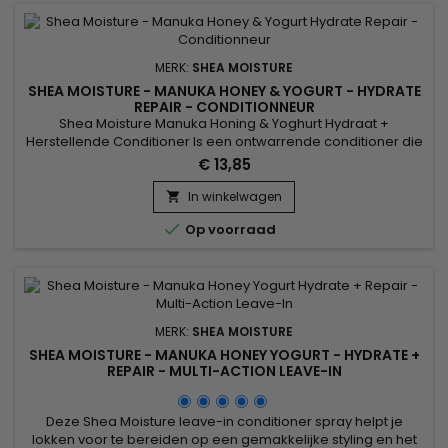
MERK:
SHEA MOISTURE
SHEA MOISTURE - MANUKA HONEY & YOGURT - HYDRATE
REPAIR - CONDITIONNEUR
Shea Moisture Manuka Honing & Yoghurt Hydraat +
Herstellende Conditioner Is een ontwarrende conditioner die
zorgt voor intense hydratatie, herstellende eiwitten en
€ 13,85
voedingsstoffen die de glans van het haar verbeteren.
Geformuleerd met gecertificeerde biologische sheaboter,
In winkelwagen

Manuka-honing en ultra-hydraterende yoghurt in een

Op voorraad
herstellende formule om...
MERK:
SHEA MOISTURE
SHEA MOISTURE - MANUKA HONEY YOGURT - HYDRATE +
REPAIR - MULTI-ACTION LEAVE-IN
Deze Shea Moisture leave-in conditioner spray helpt je
lokken voor te bereiden op een gemakkelijke styling en het