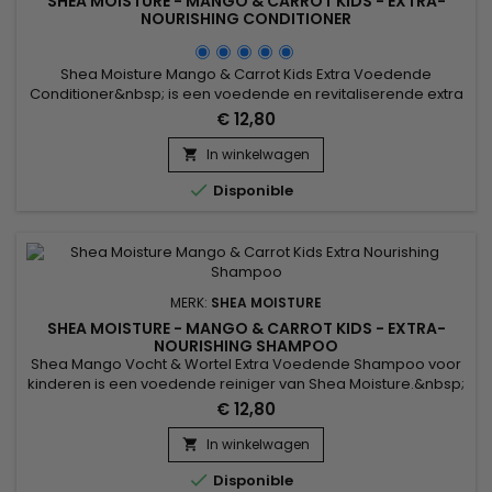
SHEA MOISTURE - MANGO & CARROT KIDS - EXTRA-
NOURISHING CONDITIONER
Shea Moisture Mango & Carrot Kids Extra Voedende
Conditioner&nbsp; is een voedende en revitaliserende extra
Conditioner voor het haar van kinderen.&nbsp; Het verzacht
€ 12,80
en verzacht het fijne en delicate haar van kinderen,
waardoor ze gemakkelijk te ontrafelen zijn.&nbsp; Helpt het
In winkelwagen

haar te voeden en te versterken, terwijl het wordt beschermd

Disponible
tegen...
MERK:
SHEA MOISTURE
SHEA MOISTURE - MANGO & CARROT KIDS - EXTRA-
NOURISHING SHAMPOO
Shea Mango Vocht & Wortel Extra Voedende Shampoo voor
kinderen is een voedende reiniger van Shea Moisture.&nbsp;
Het reinigt en ontwart voorzichtig het fijne en delicate haar
€ 12,80
van kinderen.&nbsp; Helpt het haar te voeden en te
versterken terwijl het beschermt tegen breuk.&nbsp; Zonder
In winkelwagen

sulfaat. Mangoboter - een hydraterende verzachtend

Disponible
middel, maakt...