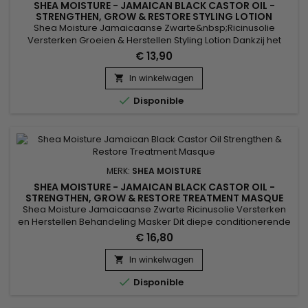
SHEA MOISTURE - JAMAICAN BLACK CASTOR OIL -
STRENGTHEN, GROW & RESTORE STYLING LOTION
Shea Moisture Jamaicaanse Zwarte&nbsp;Ricinusolie
Versterken Groeien & Herstellen Styling Lotion Dankzij het
exclusieve complex van Jamaicaanse Zwarte Ricinusolie,
€ 13,90
Karitéboter, Pepermunt en Keratine, herstelt de haarlotion
het meest beschadigde en verzwakte haar van
In winkelwagen

binnenuit.&nbsp; De schubben van het haar worden opnieuw

Disponible
gelast, het hart van de...
MERK:
SHEA MOISTURE
SHEA MOISTURE - JAMAICAN BLACK CASTOR OIL -
STRENGTHEN, GROW & RESTORE TREATMENT MASQUE
Shea Moisture Jamaicaanse Zwarte Ricinusolie Versterken
en Herstellen Behandeling Masker Dit diepe conditionerende
masker herstelt de sterkte en veerkracht van beschadigd,
€ 16,80
broos of chemisch verwerkt haar.&nbsp; Perfect voor
degenen die hun haar regelmatig inkleuren, rechttrekken,
In winkelwagen

permanenten of verwarmen, evenals kinky, krullende of

Disponible
golvende...