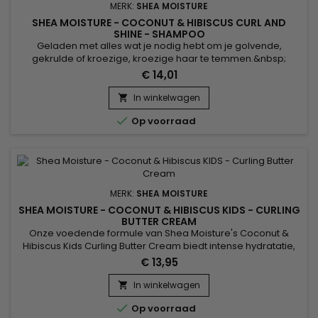
MERK:
SHEA MOISTURE
SHEA MOISTURE - COCONUT & HIBISCUS CURL AND
SHINE - SHAMPOO
Geladen met alles wat je nodig hebt om je golvende,
gekrulde of kroezige, kroezige haar te temmen.&nbsp;
Werken met dik haar dat maar al te vaak droog is of
€ 14,01
gespleten punten waardoor de haarlokken zwakker worden
? De Kokosolie gemengd in deze zacht hydraterende
In winkelwagen

formule hydrateert en beschermt het haar terwijl het de

Op voorraad
verloren olie aanvult. Rozemarijn- en...
MERK:
SHEA MOISTURE
SHEA MOISTURE - COCONUT & HIBISCUS KIDS - CURLING
BUTTER CREAM
Onze voedende formule van Shea Moisture's Coconut &
Hibiscus Kids Curling Butter Cream biedt intense hydratatie,
een must voor natuurlijk krullend haar, en voegt het soort
€ 13,95
definitie toe dat je graag ziet aan droge, gevoelige krullen.
Hibiscusbloemextracten voegen volume toe aan krullen en
In winkelwagen

geven een schitterende glans, terwijl het gladde iep-extract...

Op voorraad