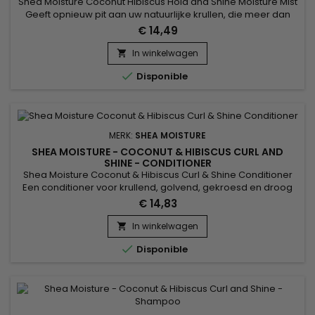
Shea Moisture Coconut Hibiscus Hold and Shine Moisture Mist
Geeft opnieuw pit aan uw natuurlijke krullen, die meer dan
ooit opvallen. Coconut Hibiscus Hold And Shine Mist van Shea
€ 14,49
Moisture is vervaardigd met natuurlijke ingrediënten zoals
Kokos, Zijdeproteïnen en Neemolie, die uw krullen met een
In winkelwagen

lichte, heerlijk geurende nevel hydrateren. Uw krullen...

Disponible
MERK:
SHEA MOISTURE
SHEA MOISTURE - COCONUT & HIBISCUS CURL AND
SHINE - CONDITIONER
Shea Moisture Coconut & Hibiscus Curl & Shine Conditioner
Een conditioner voor krullend, golvend, gekroesd en droog
haar. Het product hydrateert het haar grondig en brengt uw
€ 14,83
krullen in vorm. Dankzij zijn formule op basis van Kokosolie,
Zijdeproteïnen en Neemolie vermindert de conditioner
In winkelwagen

kroeshaar. Ontwart in alle zachtheid, revitaliseert en...

Disponible