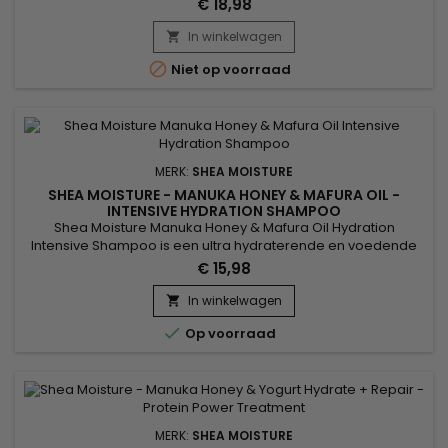
€ 18,98
Shea Moisture Mask Manuka Honing & Mafura Olie, herstelt en
ontwart onmiddellijk.&nbsp; Het helpt de hydratatie te
In winkelwagen

versterken en tegelijkertijd beschadigd haar te...

Niet op voorraad
MERK:
SHEA MOISTURE
SHEA MOISTURE - MANUKA HONEY & MAFURA OIL -
INTENSIVE HYDRATION SHAMPOO
Shea Moisture Manuka Honey & Mafura Oil Hydration
Intensive Shampoo is een ultra hydraterende en voedende
sulfaatvrije shampoo voor droog haar.&nbsp; Het versterkt,
€ 15,98
geeft flexibiliteit en zachtheid. Geformuleerd met Baobab-,
Vijgen- en Mafura-oliën en Manuka-honing, Shea Moisture
In winkelwagen

Manuka-honing & Mafura-olie Hydratatie Intensieve

Op voorraad
shampoo...
MERK:
SHEA MOISTURE