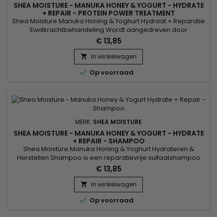
SHEA MOISTURE - MANUKA HONEY & YOGURT - HYDRATE
+ REPAIR - PROTEIN POWER TREATMENT
Shea Moisture Manuka Honing & Yoghurt Hydraat + Reparatie
Eiwitkrachtbehandeling Wordt aangedreven door
herstellende eiwitten en boter, in een nutrientrich
€ 13,85
versterkende crème om overbewerkte, misbruikte
haarvezels op natuurlijke wijze te versterken en te
In winkelwagen

revitaliseren.&nbsp; Gecertificeerde biologische Karitéboter,

Op voorraad
ultra-hydraterende Manuka Honing...
MERK:
SHEA MOISTURE
SHEA MOISTURE - MANUKA HONEY & YOGURT - HYDRATE
+ REPAIR - SHAMPOO
Shea Moisture Manuka Honing & Yoghurt Hydrateren &
Herstellen Shampoo is een reparatievrije sulfaatshampoo
geformuleerd voor extreem droog, broos haar. Het
€ 13,85
hydrateert, geeft glans en voedt het haar dankzij de
ingrediënten zoals Karitéboter en Manuka-honing bekend
In winkelwagen

om hun ultra-hydraterende eigenschappen. Anti-breuk,

Op voorraad
Shea Moisture Manuka Honing...