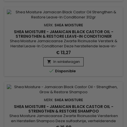
MERK:
SHEA MOISTURE
SHEA MOISTURE - JAMAICAN BLACK CASTOR OIL -
STRENGTHEN & RESTORE LEAVE-IN CONDITIONER
Shea Moisture Jamaicaanse Zwarte Ricinusolie Versterk &
Herstel Leave-In Conditioner Deze herstellende leave-in-
conditioner verzacht en ontwart het haar terwijl het kroezen
€ 13,27
tegengaat.&nbsp; Perfect voor degenen die hun haar
regelmatig inkleuren, rechttrekken, permanenten of
In winkelwagen

verwarmen, evenals kinky, krullende of golvende natuurlijke

Disponible
stijlen.
MERK:
SHEA MOISTURE
SHEA MOISTURE - JAMAICAN BLACK CASTOR OIL -
STRENGTHEN & RESTORE SHAMPOO
Shea Moisture Jamaicaanse Zwarte Ricinusolie Versterken
en Herstellen Shampoo Deze sulfaatvrije, verhelderende
shampoo verwijdert opbouw, terwijl het haar wordt gevoed