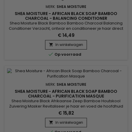
MERK:
SHEA MOISTURE
SHEA MOISTURE - AFRICAN BLACK SOAP BAMBOO
CHARCOAL - BALANCING CONDITIONER
Shea Moisture Black Bamboo Bamboo Charcoal Balancing
Conditioner Verzacht, ontwar en conditioneer je haar direct
met deze hydraterende formule die de hoofdhuid kalmeert
€ 14,49
zonder het haar te verzwaren. African Black Soap, Bamboo
Charcoal, Tea Tree Oil en Willow Bark Extract worden
In winkelwagen

gecombineerd in een heilzame formule die voedende

Op voorraad
voordelen biedt voor de...
MERK:
SHEA MOISTURE
SHEA MOISTURE - AFRICAN BLACK SOAP BAMBOO
CHARCOAL - PURIFICATION MASQUE
Shea Moisture Black Afrikaanse Zeep Bamboe Houtskool
Zuivering Masker Revitaliseer je haar en voed de hoofdhuid
met dit masker voor intensieve verzorging. African Black
€ 15,82
Soap, Bamboo Charcoal, Tea Tree Oil en Willow Bark Extract
combineren een krachtige behandeling die het niveau van
In winkelwagen

hydratatie verhoogt en voedt terwijl het overtollige vocht