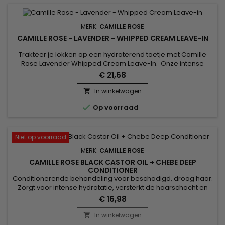
MERK:
CAMILLE ROSE
CAMILLE ROSE - LAVENDER - WHIPPED CREAM LEAVE-IN
Trakteer je lokken op een hydraterend toetje met Camille
Rose Lavender Whipped Cream Leave-In. Onze intense
leave-in crème met druppeltjes Olijffruit en aromatisch
€ 21,68
Rozemarijnextract is gebrouwen met echte Lavendelolie en
gemaakt om de lokken te verzachten, te ontwarren en te
In winkelwagen

hydrateren. Bij het wassen en reinigen van het haar

Op voorraad
gebruiken als een leave-in...
Niet op voorraad
MERK:
CAMILLE ROSE
CAMILLE ROSE BLACK CASTOR OIL + CHEBE DEEP
CONDITIONER
Conditionerende behandeling voor beschadigd, droog haar.
Zorgt voor intense hydratatie, versterkt de haarschacht en
stimuleert de groei.&nbsp; Samengesteld met Black Castor
€ 16,98
Oil, bekend om zijn hydraterende en versterkende
eigenschappen, geformuleerd met Chebe, een mix van
In winkelwagen

traditionele kruiden uit Tsjaad, die gezond haar en een