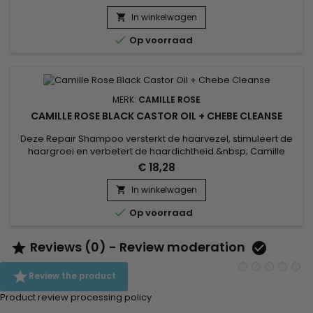
transformeren in een soepel en zijdeachtig materiaal.
Camille Rose Curlaide Moisture Butter bedekt het haar over
In winkelwagen

de gehele lengte om de schubben te verzegelen en de

Op voorraad
vorming van gespleten...
MERK:
CAMILLE ROSE
CAMILLE ROSE BLACK CASTOR OIL + CHEBE CLEANSE
Deze Repair Shampoo versterkt de haarvezel, stimuleert de
haargroei en verbetert de haardichtheid.&nbsp; Camille
Rose Black Castor Oil en Chebe Cleanse bieden een
€ 18,28
natuurlijk antwoord op de behoeften van verzwakt haar op
zoek naar vitaliteit.&nbsp; Ricinusolie, rijk aan vetzuren,
In winkelwagen

hydrateert diep en bevordert een gezonde groei, terwijl

Op voorraad
zwarte...
Reviews (0) - Review moderation



Review the product
Product review processing policy