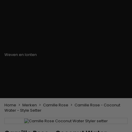
Haarkleuringsborstel
Stylingsuitrusting
Haaraccessoires
Borstels & Kammen
Helm en Haardroger
Hoeden & Sjaals
Föhn wasborstel
Stijltangen
Hoofdband en
Platte borstel en
Krultangen
haarclips
ontklitter
Haarspelden
Styling kam
Kam voor het
ontkrullen en
touperen
Blower borstel
Weven en lonten
Braziliaanse weefwerken
Pruiken en haarstukken
Clip-on Extensies
Natuurlijke Pruiken
Lont verdelers
Synthetische Pruiken
Top Closures
Haarstukjes
Keratine extensions
Home
Merken
Camille Rose
Camille Rose - Coconut
Water - Style Setter