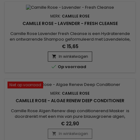
MERK:
CAMILLE ROSE
CAMILLE ROSE - LAVENDER - FRESH CLEANSE
Camille Rose Lavender Fresh Cleanse is een Hydraterende
en ontwarrende Shampoo geformuleerd met Lavendelolie,
geassocieerd met : een extract van Appelcider bekend om
€ 15,65
zijn antimicrobiële eigenschappen die op natuurlijke wijze de
hoofdhuid reinigen en de pH van het haar in balans brengen;
In winkelwagen

de arnica-bloem die helpt de haarzakjes te versterken om

Op voorraad
breuk te...
Niet op voorraad
MERK:
CAMILLE ROSE
CAMILLE ROSE - ALGAE RENEW DEEP CONDITIONER
Camille Rose Algen Renew diep conditionerend Masker is
doordrenkt met een mix van pure blauwgroene algen,
boordevol 65 vitamines, mineralen en antioxidanten.
€ 22,90
Ongeraffineerde Cacao- en Mangoboters worden kunstig
gemengd in deze intense formule voor diepe conditionering
In winkelwagen

voor maximale vochtvoordelen. Groei-stimulerende biotine