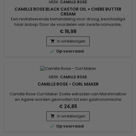
MERK:
CAMILLE ROSE
CAMILLE ROSE BLACK CASTOR OIL + CHEBE BUTTER
CREAM
Een revitaliserende behandeling voor droog, beschadigd
haar.&nbsp; Door de voordelen van zwarte ricinusolie,
waarvan bekend is dat het de groei stimuleert en de wortels
€ 16,98
versterkt, te combineren met de beschermende en
voedende eigenschappen van Chébé, biedt deze crème
In winkelwagen

diepe hydratatie en bescherming tegen haarbreuk.&nbsp;

Op voorraad
Geschikt voor regelmatig...
MERK:
CAMILLE ROSE
CAMILLE ROSE - CURL MAKER
Camille Rose Curl Maker Zoete extracten van Marshmallow
en Agave worden gesmolten tot een gastronomische
oliebasis van Kokosnoot en Granaatappel, vervolgens
€ 24,85
gelaagd met botanische sappen van zeewier en aloë. We
eindigen met een verrijkende infusie van vitamine E en B-12
In winkelwagen

voor optimale haarvoeding.

Op voorraad