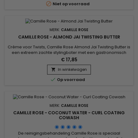

Niet op voorraad
geëxtraheerd uit algen wordt...
MERK:
CAMILLE ROSE
CAMILLE ROSE - ALMOND JAI TWISTING BUTTER
Crème voor Twists, Camille Rose Almond Jai Twisting Butter is
een extreem zachte stylingboter met een gastronomisch
hazelnootaroma, ontworpen om krullen te voeden en te
€ 17,85
definiëren. Uitstekend voor het voeden van het haar en het
beperken van krimp (krimp van krullen), Camille Rose Twists
In winkelwagen

crème hydrateert, zorgt voor soepelheid en zachtheid !

Op voorraad
MERK:
CAMILLE ROSE
CAMILLE ROSE - COCONUT WATER - CURL COATING
COWASH
De reinigingsbehandeling Camille Rose is speciaal