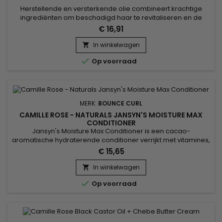
Herstellende en versterkende olie combineert krachtige
ingrediënten om beschadigd haar te revitaliseren en de
groei te bevorderen. Zwarte castorolie staat bekend om zijn
€ 16,91
stimulerende effecten op de bloedcirculatie van de
hoofdhuid, wat helpt om de haargroei te versnellen.
In winkelwagen

Kokosolie hydrateert diep, vermindert haarbreuk en geeft

Op voorraad
een natuurlijke glans....
MERK:
BOUNCE CURL
CAMILLE ROSE - NATURALS JANSYN'S MOISTURE MAX
CONDITIONER
Jansyn's Moisture Max Conditioner is een cacao-
aromatische hydraterende conditioner verrijkt met vitamines,
gemaakt om het uiterlijk van gespleten haarpunten en
€ 15,65
kroezen te verminderen. Zoete Kokosmelk en maagdelijke
kokosoliedruppeltjes worden gemengd met biologische
In winkelwagen

Aloë vera-sappen en vervolgens verdikt met rijke

Op voorraad
Karitéboom en Cacaoboters voor onze...