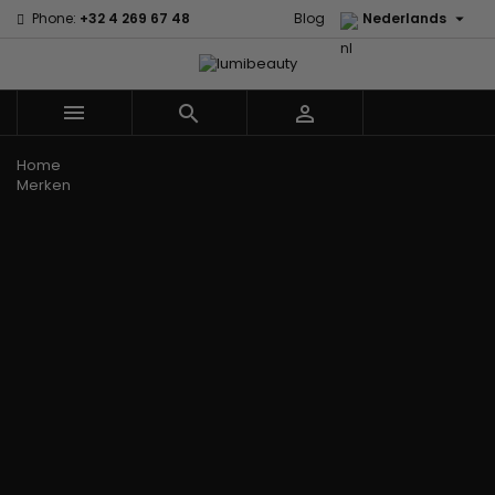

Phone:
+32 4 269 67 48
Blog
Nederlands



Menu
Home
Merken
60 secondes
Civic Cream
Em2h
Creme Of
Affirm
Nature
Alikay
Palmers
Curls
Izzy Coiffe
Naturals
Premium
CurlyWorld
Jessicurl
Agadir
Keratin Caviar
Dark and
Kee Mee koreaans
Ambi Skin
PureScalp Hair
Lovely
smoothing
Care
Spa
Design
KeraCare
ApHogee
Rafete Skin
Essentials
Keraplex
As I Am
Shea Moisture
DevaCurl
Kinky Curly
Avlon Texture
Shea Moisture
Dudu-Osun
Lyscia Tanin
Release
- KIDS
Eco Styler
Gladmakend
Babyliss Pro
Sibel
EM2H
Makari de Suisse
Biopeptides -
Skin Light
EM2H
Makari Bebe Care