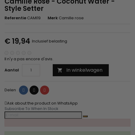
Camille Rose - Coconut Water -
Style Setter
Referentie
CAMI19
Merk
Camille rose
€ 19,94
Inclusief belasting
Il n'y a pas encore d'avis.
In winkelwagen
Aantal

Delen
Tweet
Pinterest
Delen
Ask about the product on WhatsApp
Subscribe To When In Stock