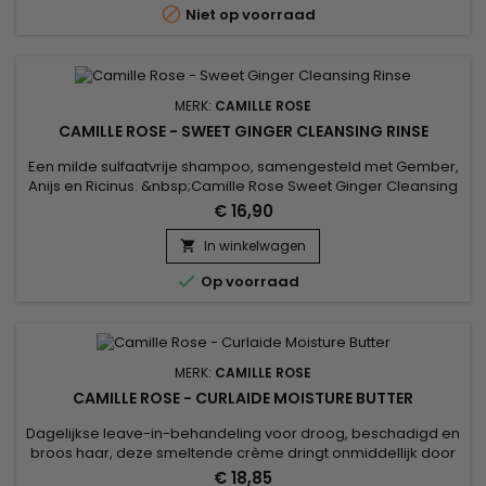

Niet op voorraad
gezonde hoofdhuid...
MERK:
CAMILLE ROSE
CAMILLE ROSE - SWEET GINGER CLEANSING RINSE
Een milde sulfaatvrije shampoo, samengesteld met Gember,
Anijs en Ricinus. &nbsp;Camille Rose Sweet Ginger Cleansing
Rinse maakt je haar zacht en zijdeachtig en geeft je krullen
€ 16,90
weer kracht.&nbsp; Camille Rose, natuurlijke ingrediënten
voor gezond haar.
In winkelwagen


Op voorraad
MERK:
CAMILLE ROSE
CAMILLE ROSE - CURLAIDE MOISTURE BUTTER
Dagelijkse leave-in-behandeling voor droog, beschadigd en
broos haar, deze smeltende crème dringt onmiddellijk door
in het hart van de vezel om het te herstellen en te
€ 18,85