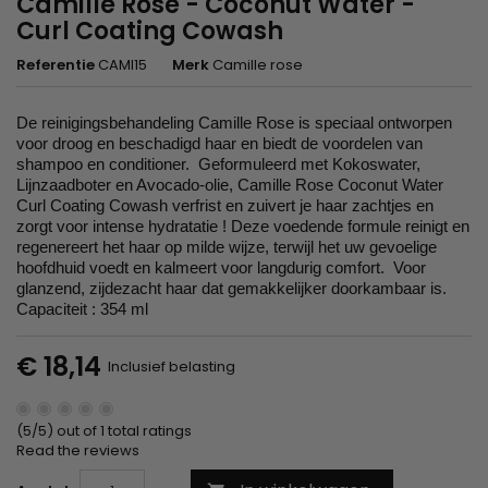
Camille Rose - Coconut Water -
Curl Coating Cowash
Referentie
CAMI15
Merk
Camille rose
De reinigingsbehandeling Camille Rose is speciaal ontworpen
voor droog en beschadigd haar en biedt de voordelen van
shampoo en conditioner. Geformuleerd met Kokoswater,
Lijnzaadboter en Avocado-olie, Camille Rose Coconut Water
Curl Coating Cowash verfrist en zuivert je haar zachtjes en
zorgt voor intense hydratatie ! Deze voedende formule reinigt en
regenereert het haar op milde wijze, terwijl het uw gevoelige
hoofdhuid voedt en kalmeert voor langdurig comfort. Voor
glanzend, zijdezacht haar dat gemakkelijker doorkambaar is.
Capaciteit : 354 ml
€ 18,14
Inclusief belasting
(5/5) out of 1 total ratings
Read the reviews