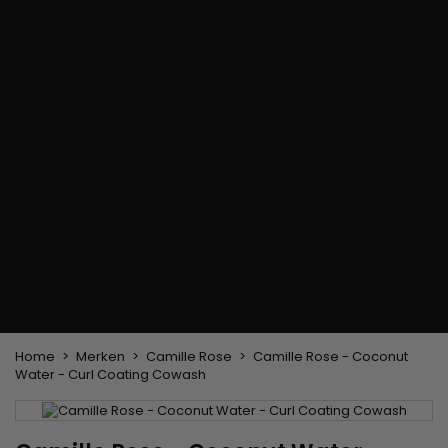
Haarkleuringsborstel
Stylingsuitrusting
Haaraccessoires
Borstels & Kammen
Helm en Haardroger
Hoeden & Sjaals
Föhn wasborstel
Stijltangen
Hoofdband en
Platte borstel en
Krultangen
haarclips
ontklitter
Haarspelden
Styling kam
Kam voor het
ontkrullen en
touperen
Blower borstel
Weven en lonten
Braziliaanse weefwerken
Pruiken en haarstukken
Clip-on Extensies
Natuurlijke Pruiken
Lont verdelers
Synthetische Pruiken
Top Closures
Haarstukjes
Keratine extensions
Home
Merken
Camille Rose
Camille Rose - Coconut
Water - Curl Coating Cowash