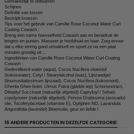
Gemakkelijk te ontwarren
Schijnen
Definitie van lussen
Bestrijdt kroezen
Tips voor het gebruik van Camille Rose Coconut Water Curl
Coating Cowash :
Breng een ruime hoeveelheid Cowash aan en benadruk de
lengtes en punten. Masseer je hoofdhuid en haar. Zorg ervoor
dat u elke streng goed omwikkelt en spoel ze na een paar
minuten grondig uit ...
Ingrediënten van Camille Rose Coconut Water Curl Coating
Cowash :
Gedestilleerd water (aqua), Cocos Nucifera-vloeistof
(kokoswater), Cetyl / Stearylalcohol (was), Lijnzaadgel
(linumusitatissimum lijnzaad), Cocos Nucifera (kokosnoot),
Gherita Ghee-boter, Ulmus Fulva (gladde iep) Schorsextract,
Diheptyl Succinaat (natuurlijk afgeleid) Capryloyl / Sebaïc
copolymeer (natuurlijk afgeleid), Persea Gratissima (avocado)
olie, Tocoferylacetaat (vitamine E), Optiphen ND, Lavandula
Angustifolia (lavendel) Bloemolie, geur en liefde !
16 ANDERE PRODUCTEN IN DEZELFDE CATEGORIE: