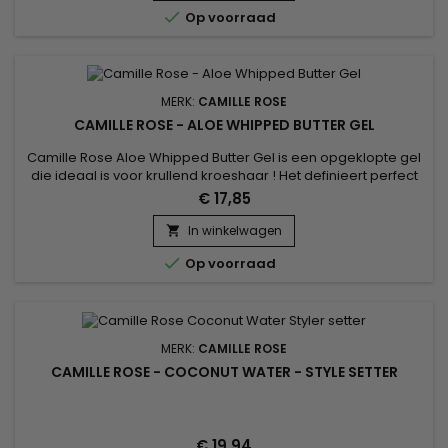
hydrateert diep en bevordert een gezonde groei, terwijl

Op voorraad
zwarte...
MERK:
CAMILLE ROSE
CAMILLE ROSE - ALOE WHIPPED BUTTER GEL
Camille Rose Aloe Whipped Butter Gel is een opgeklopte gel
die ideaal is voor krullend kroeshaar ! Het definieert perfect
de krullen voor een natuurlijke finish.&nbsp; Het haar zal
€ 17,85
zacht, glanzend, gevoed en gehydrateerd zijn.&nbsp;
Combineer voor meer resultaten met de andere producten
In winkelwagen

uit het Camille Rose assortiment.

Op voorraad
MERK:
CAMILLE ROSE
CAMILLE ROSE - COCONUT WATER - STYLE SETTER
€ 19,94