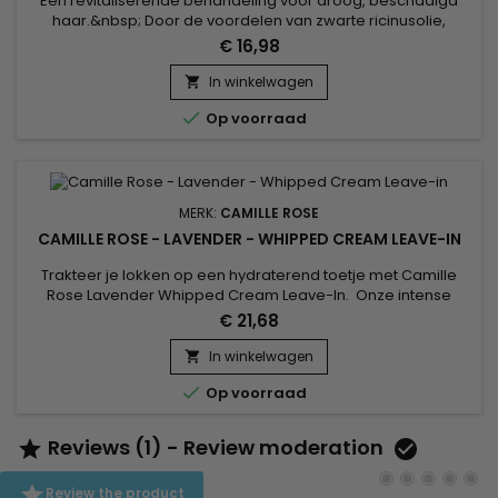
Een revitaliserende behandeling voor droog, beschadigd
haar.&nbsp; Door de voordelen van zwarte ricinusolie,
waarvan bekend is dat het de groei stimuleert en de wortels
€ 16,98
versterkt, te combineren met de beschermende en
voedende eigenschappen van Chébé, biedt deze crème
In winkelwagen

diepe hydratatie en bescherming tegen haarbreuk.&nbsp;

Op voorraad
Geschikt voor regelmatig...
MERK:
CAMILLE ROSE
CAMILLE ROSE - LAVENDER - WHIPPED CREAM LEAVE-IN
Trakteer je lokken op een hydraterend toetje met Camille
Rose Lavender Whipped Cream Leave-In. Onze intense
leave-in crème met druppeltjes Olijffruit en aromatisch
€ 21,68
Rozemarijnextract is gebrouwen met echte Lavendelolie en
gemaakt om de lokken te verzachten, te ontwarren en te
In winkelwagen

hydrateren. Bij het wassen en reinigen van het haar

Op voorraad
gebruiken als een leave-in...
Reviews (1) - Review moderation



Review the product