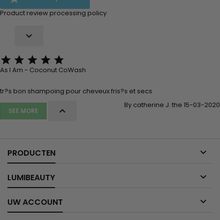
Product review processing policy






As I Am - Coconut CoWash
tr?s bon shampoing pour cheveux fris?s et secs
By catherine J. the 15-03-2020

SEE MORE

PRODUCTEN

LUMIBEAUTY

UW ACCOUNT