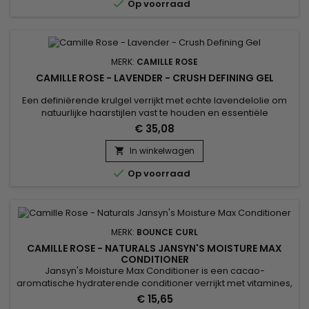

Op voorraad
om...
MERK:
CAMILLE ROSE
CAMILLE ROSE - LAVENDER - CRUSH DEFINING GEL
Een definiërende krulgel verrijkt met echte lavendelolie om
natuurlijke haarstijlen vast te houden en essentiële
voedingsstoffen aan de lokken te geven. Definieer je krullen
€ 35,08
met Curl Crush Defining Gel. Onze met olie verrijkte styling
krulgel met voedende kokosnoot, jojoba en echte lavendel is
In winkelwagen

gemaakt om krullen te definiëren en langer in model te

Op voorraad
houden.
MERK:
BOUNCE CURL
CAMILLE ROSE - NATURALS JANSYN'S MOISTURE MAX
CONDITIONER
Jansyn's Moisture Max Conditioner is een cacao-
aromatische hydraterende conditioner verrijkt met vitamines,
gemaakt om het uiterlijk van gespleten haarpunten en
€ 15,65
kroezen te verminderen. Zoete Kokosmelk en maagdelijke