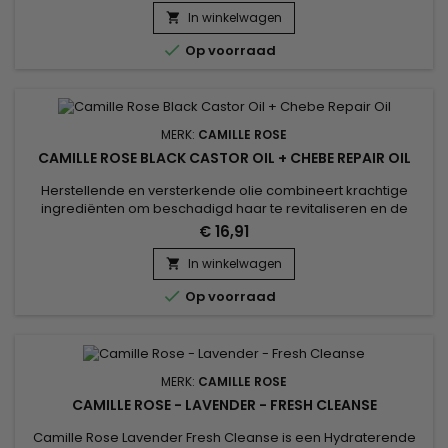
kokosoliedruppeltjes worden gemengd met biologische
In winkelwagen

Aloë vera-sappen en vervolgens verdikt met rijke

Op voorraad
Karitéboom en Cacaoboters voor onze...
MERK:
CAMILLE ROSE
CAMILLE ROSE BLACK CASTOR OIL + CHEBE REPAIR OIL
Herstellende en versterkende olie combineert krachtige
ingrediënten om beschadigd haar te revitaliseren en de
groei te bevorderen. Zwarte castorolie staat bekend om zijn
€ 16,91
stimulerende effecten op de bloedcirculatie van de
hoofdhuid, wat helpt om de haargroei te versnellen.
In winkelwagen

Kokosolie hydrateert diep, vermindert haarbreuk en geeft

Op voorraad
een natuurlijke glans....
MERK:
CAMILLE ROSE
CAMILLE ROSE - LAVENDER - FRESH CLEANSE
Camille Rose Lavender Fresh Cleanse is een Hydraterende