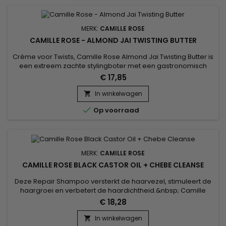
MERK:
CAMILLE ROSE
CAMILLE ROSE - ALMOND JAI TWISTING BUTTER
Crème voor Twists, Camille Rose Almond Jai Twisting Butter is
een extreem zachte stylingboter met een gastronomisch
hazelnootaroma, ontworpen om krullen te voeden en te
€ 17,85
definiëren. Uitstekend voor het voeden van het haar en het
beperken van krimp (krimp van krullen), Camille Rose Twists
In winkelwagen

crème hydrateert, zorgt voor soepelheid en zachtheid !

Op voorraad
MERK:
CAMILLE ROSE
CAMILLE ROSE BLACK CASTOR OIL + CHEBE CLEANSE
Deze Repair Shampoo versterkt de haarvezel, stimuleert de
haargroei en verbetert de haardichtheid.&nbsp; Camille
Rose Black Castor Oil en Chebe Cleanse bieden een
€ 18,28
natuurlijk antwoord op de behoeften van verzwakt haar op
zoek naar vitaliteit.&nbsp; Ricinusolie, rijk aan vetzuren,
In winkelwagen
