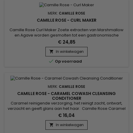
MERK:
CAMILLE ROSE
CAMILLE ROSE - CURL MAKER
Camille Rose Curl Maker Zoete extracten van Marshmallow
en Agave worden gesmolten tot een gastronomische
oliebasis van Kokosnoot en Granaatappel, vervolgens
€ 24,85
gelaagd met botanische sappen van zeewier en aloë. We
eindigen met een verrijkende infusie van vitamine E en B-12
In winkelwagen

voor optimale haarvoeding.

Op voorraad
MERK:
CAMILLE ROSE
CAMILLE ROSE - CARAMEL COWASH CLEANSING
CONDITIONER
Caramel reinigende verzorging, het reinigt zacht, ontwart,
verzacht en geeft glans aan het haar. Camille Rose Caramel
Cowash Cleansing Conditioner verwijdert alle sporen van vuil
€ 16,04
en overtollig talg uit het haar. Dankzij de voordelen van Aloë
verasap, Saffloerzaadolie en maagdelijke Kokosolie kan
In winkelwagen

deze luxueuze reinigingscrème dagelijks worden gebruikt