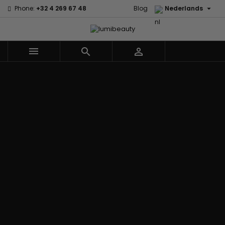

Phone:
+32 4 269 67 48
Blog
Nederlands



Menu
Home
Merken
60 secondes
Civic Cream
Em2h
Creme Of
Affirm
Nature
Alikay
Palmers
Curls
Izzy Coiffe
Naturals
Premium
CurlyWorld
Jessicurl
Agadir
Keratin Caviar
Dark and
Kee Mee koreaans
Ambi Skin
PureScalp Hair
Lovely
smoothing
Care
Spa
Design
KeraCare
ApHogee
Rafete Skin
Essentials
Keraplex
As I Am
Shea Moisture
DevaCurl
Kinky Curly
Avlon Texture
Shea Moisture
Dudu-Osun
Lyscia Tanin
Release
- KIDS
Eco Styler
Gladmakend
Babyliss Pro
Sibel
EM2H
Makari de Suisse
Biopeptides -
Skin Light
EM2H
Makari Bebe Care