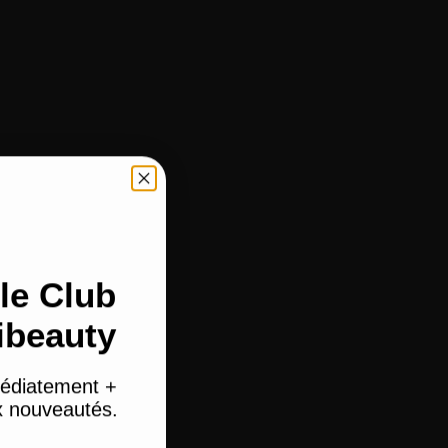
le Club
ibeauty
édiatement +
ux nouveautés.