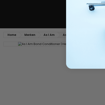
Home
Merken
As I Am
As I Am Bond Conditioner -