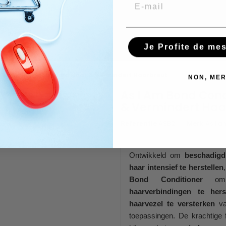
Email
Je Profite de me
 Versterkt Beschadigd Haar & Vermindert Haarbreuk
NON, MER
As I Am Bond Cond
& Vermindert Ha
Referentie
ASB2
Merk
As I a
Ontwikkeld om
beschadigd
haar intensief te herstellen
Bond Conditioner
o
haarverbindingen te herst
haarvezel te versterken
va
toepassingen. De krachtige 