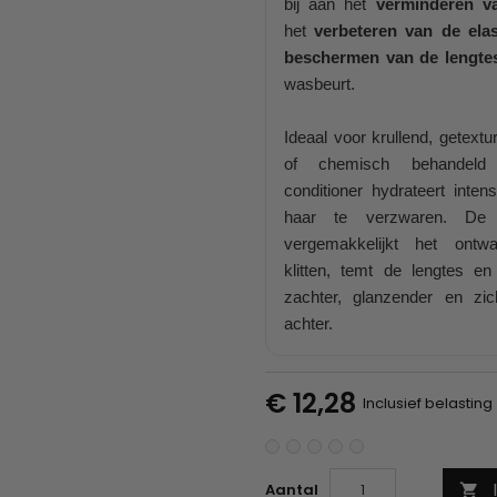
bij aan het
verminderen v
het
verbeteren van de elast
beschermen van de lengte
wasbeurt.
Ideaal voor krullend, getextu
of chemisch behandeld
conditioner hydrateert inten
haar te verzwaren. De r
vergemakkelijkt het ontwa
klitten, temt de lengtes en
zachter, glanzender en zic
achter.
€ 12,28
Inclusief belasting
Aantal
