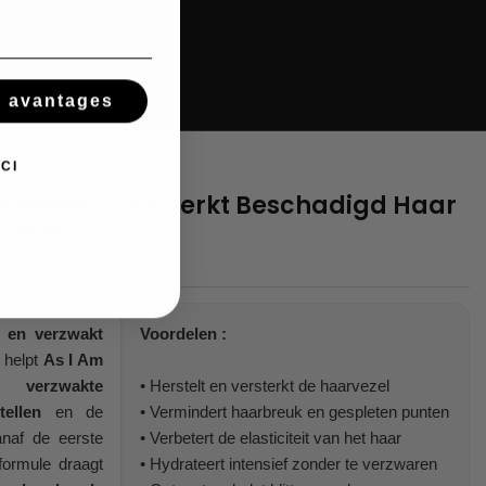
s avantages
CI
itioner - Versterkt Beschadigd Haar
arbreuk
m
 en verzwakt
Voordelen :
, helpt
As I Am
m
verzwakte
• Herstelt en versterkt de haarvezel
ellen
en de
• Vermindert haarbreuk en gespleten punten
naf de eerste
• Verbetert de elasticiteit van het haar
formule draagt
• Hydrateert intensief zonder te verzwaren