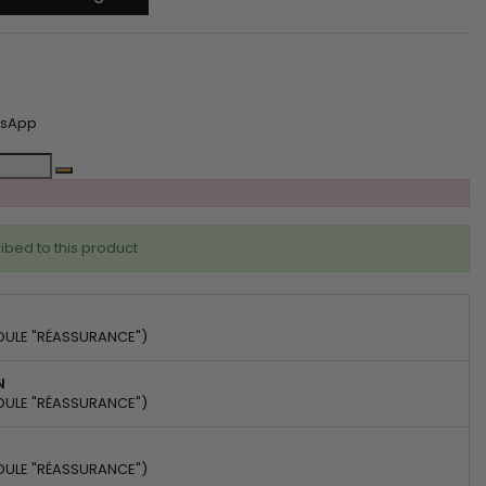
tsApp
ibed to this product
DULE "RÉASSURANCE")
N
DULE "RÉASSURANCE")
DULE "RÉASSURANCE")