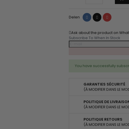
Delen
Tweet
Pinterest
Delen
Ask about the product on Wha
Subscribe To When In Stock
You have successfully subscr
GARANTIES SÉCURITÉ
(À MODIFIER DANS LE MO
POLITIQUE DE LIVRAISO
(À MODIFIER DANS LE MO
POLITIQUE RETOURS
(À MODIFIER DANS LE MO