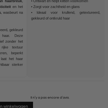
an haarbreuk
,
• Ontwart en helpt klitten voorkomen
iciteit
en het
• Zorgt voor zachtheid en glans
s
, wasbeurt na
• Ideaal voor krullend, getextureerd,
gekleurd of ontkruld haar
reerd, gekleurd
 haar. Deze
sief zonder het
ijke textuur
rren, beperkt
 laat het haar
htbaar sterker
Il n'y a pas encore d'avis.
In winkelwagen