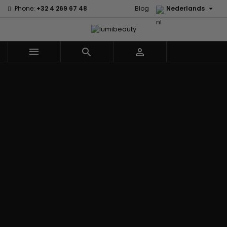

Phone:
+32 4 269 67 48
Blog
Nederlands



Menu
Home
Merken
60 secondes
Civic Cream
Em2h
Creme Of
Affirm
Nature
Alikay
Palmers
Curls
Izzy Coiffe
Naturals
Premium
CurlyWorld
Jessicurl
Agadir
Keratin Caviar
Dark and
Kee Mee koreaans
Ambi Skin
PureScalp Hair
Lovely
smoothing
Care
Spa
Design
KeraCare
ApHogee
Rafete Skin
Essentials
Keraplex
As I Am
Shea Moisture
DevaCurl
Kinky Curly
Avlon Texture
Shea Moisture
Dudu-Osun
Lyscia Tanin
Release
- KIDS
Eco Styler
Gladmakend
Babyliss Pro
Sibel
EM2H
Makari de Suisse
Biopeptides -
Skin Light
EM2H
Makari Bebe Care