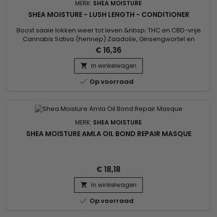
MERK:
SHEA MOISTURE
SHEA MOISTURE - LUSH LENGTH - CONDITIONER
Boost saaie lokken weer tot leven.&nbsp; THC en CBD-vrije
Cannabis Sativa (hennep) Zaadolie, Ginsengwortel en
paardenstaartextract combineren in deze stimulerende
€ 16,36
formule die strengen verzadigt met vochtrijke
voedingsstoffen en verzachtende conditioners om dikker,
In winkelwagen

gezonder ogend haar te stimuleren.&nbsp; Het is een

Op voorraad
nieuwe high voor gezond haar !
MERK:
SHEA MOISTURE
SHEA MOISTURE AMLA OIL BOND REPAIR MASQUE
€ 18,18
In winkelwagen


Op voorraad