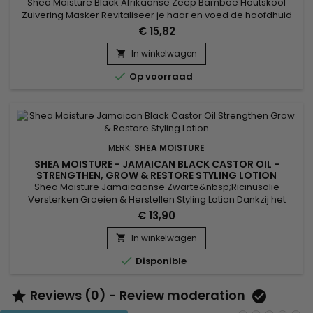
Shea Moisture Black Afrikaanse Zeep Bamboe Houtskool
Zuivering Masker Revitaliseer je haar en voed de hoofdhuid
met dit masker voor intensieve verzorging. African Black
€ 15,82
Soap, Bamboo Charcoal, Tea Tree Oil en Willow Bark Extract
combineren een krachtige behandeling die het niveau van
In winkelwagen

hydratatie verhoogt en voedt terwijl het overtollige vocht

Op voorraad
wordt...
MERK:
SHEA MOISTURE
SHEA MOISTURE - JAMAICAN BLACK CASTOR OIL -
STRENGTHEN, GROW & RESTORE STYLING LOTION
Shea Moisture Jamaicaanse Zwarte&nbsp;Ricinusolie
Versterken Groeien & Herstellen Styling Lotion Dankzij het
exclusieve complex van Jamaicaanse Zwarte Ricinusolie,
€ 13,90
Karitéboter, Pepermunt en Keratine, herstelt de haarlotion
het meest beschadigde en verzwakte haar van
In winkelwagen

binnenuit.&nbsp; De schubben van het haar worden opnieuw

Disponible
gelast, het hart van de...
Reviews (0) - Review moderation

