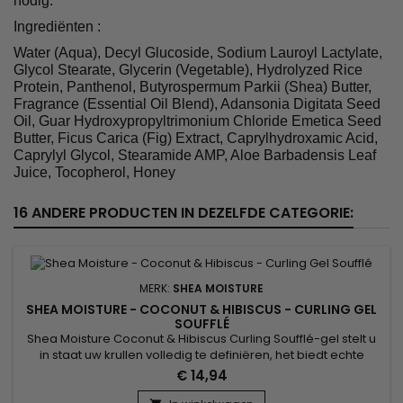
nodig.
Ingrediënten :
Water (Aqua), Decyl Glucoside, Sodium Lauroyl Lactylate,
Glycol Stearate, Glycerin (Vegetable), Hydrolyzed Rice
Protein, Panthenol, Butyrospermum Parkii (Shea) Butter,
Fragrance (Essential Oil Blend), Adansonia Digitata Seed
Oil, Guar Hydroxypropyltrimonium Chloride Emetica Seed
Butter, Ficus Carica (Fig) Extract, Caprylhydroxamic Acid,
Caprylyl Glycol, Stearamide AMP, Aloe Barbadensis Leaf
Juice, Tocopherol, Honey
16 ANDERE PRODUCTEN IN DEZELFDE CATEGORIE:
MERK:
SHEA MOISTURE
SHEA MOISTURE - COCONUT & HIBISCUS - CURLING GEL
SOUFFLÉ
Shea Moisture Coconut & Hibiscus Curling Soufflé-gel stelt u
in staat uw krullen volledig te definiëren, het biedt echte
kroescontrole terwijl het zachtheid en glans brengt.
€ 14,94
Samengesteld uit Agave-nectar en lijnzaadolie. Lijnzaadolie