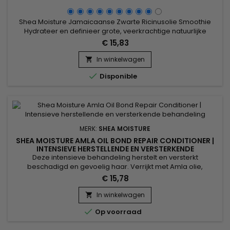
Shea Moisture Jamaicaanse Zwarte Ricinusolie Smoothie
Hydrateer en definieer grote, veerkrachtige natuurlijke
krullen, of maak chemisch verwerkt en warm gestileerd haar
€ 15,83
glad met deze rijke, verzachtende styling smoothie.
Voedzame Jamaicaanse zwarte ricinusolie en
In winkelwagen

gecertificeerde biologische sheabotermix in een

Disponible
versterkende formule die gezond vocht...
MERK:
SHEA MOISTURE
SHEA MOISTURE AMLA OIL BOND REPAIR CONDITIONER |
INTENSIEVE HERSTELLENDE EN VERSTERKENDE
BEHANDELING
Deze intensieve behandeling herstelt en versterkt
beschadigd en gevoelig haar. Verrijkt met Amla olie,
ceramiden en keratine-eiwitten, versterkt deze conditioner
€ 15,78
de haarvezel, hydrateert intensief en vermindert breuk. Shea
Moisture Amla Oil Bond Repair Conditioner revitaliseert het
In winkelwagen

haar, maakt de haarvezel glad voor zachte, gemakkelijk te

Op voorraad
stylen lokken....