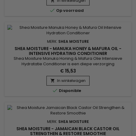
is een 100% natuurlijke gel die het haar gehydrateerd en je
In winkelwagen

krullen perfect definieert !

Op voorraad
MERK:
SHEA MOISTURE
SHEA MOISTURE - MANUKA HONEY & MAFURA OIL -
INTENSIVE HYDRATING CONDITIONER
Shea Moisture Manuka Honing & Mafura Olie Intensieve
Hydratatie Conditioner is een diepe verzorging
geformuleerd met Baobab-olie en vijgen, Mafura, honing,
€ 15,53
voor onmiddellijke vermindering van breuk. Het ontwart
soepel, hydrateert en geeft het haar behendigheid.&nbsp;
In winkelwagen

Ideaal voor alle soorten droog haar, het laat ze zacht,

Disponible
glanzend en gemakkelijk te...
MERK:
SHEA MOISTURE
SHEA MOISTURE - JAMAICAN BLACK CASTOR OIL
STRENGTHEN & RESTORE SMOOTHIE