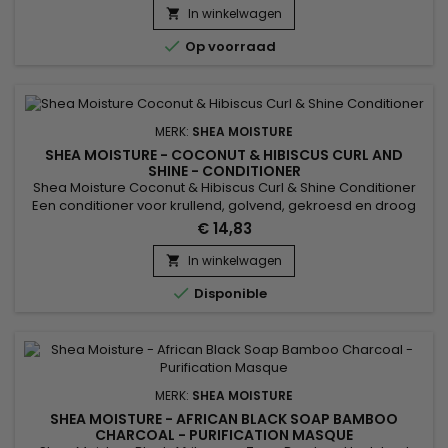
Hibiscusbloemextracten voegen volume toe aan krullen en
In winkelwagen

geven een schitterende glans, terwijl het gladde iep-extract...

Op voorraad
MERK:
SHEA MOISTURE
SHEA MOISTURE - COCONUT & HIBISCUS CURL AND
SHINE - CONDITIONER
Shea Moisture Coconut & Hibiscus Curl & Shine Conditioner
Een conditioner voor krullend, golvend, gekroesd en droog
haar. Het product hydrateert het haar grondig en brengt uw
€ 14,83
krullen in vorm. Dankzij zijn formule op basis van Kokosolie,
Zijdeproteïnen en Neemolie vermindert de conditioner
In winkelwagen

kroeshaar. Ontwart in alle zachtheid, revitaliseert en...

Disponible
MERK:
SHEA MOISTURE
SHEA MOISTURE - AFRICAN BLACK SOAP BAMBOO
CHARCOAL - PURIFICATION MASQUE