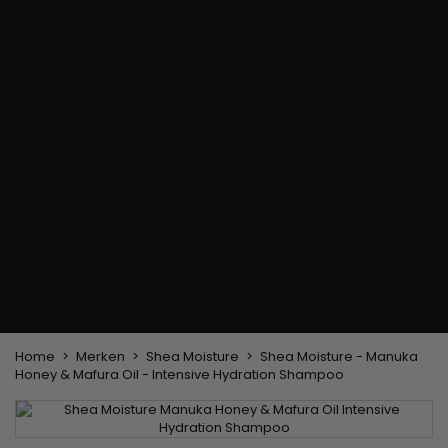
Haarkleuringsborstel
Stylingsuitrusting
Haaraccessoires
Borstels & Kammen
Helm en Haardroger
Hoeden & Sjaals
Föhn wasborstel
Stijltangen
Hoofdband en
Platte borstel en
Krultangen
haarclips
ontklitter
Haarspelden
Styling kam
Kam voor het
ontkrullen en
touperen
Blower borstel
Weven en lonten
Braziliaanse weefwerken
Pruiken en haarstukken
Clip-on Extensies
Natuurlijke Pruiken
Lont verdelers
Synthetische Pruiken
Top Closures
Haarstukjes
Keratine extensions
Home
Merken
Shea Moisture
Shea Moisture - Manuka
Honey & Mafura Oil - Intensive Hydration Shampoo