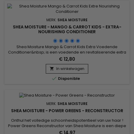
MERK:
SHEA MOISTURE
SHEA MOISTURE - MANGO & CARROT KIDS - EXTRA-
NOURISHING CONDITIONER
Shea Moisture Mango & Carrot Kids Extra Voedende
Conditioner&nbsp; is een voedende en revitaliserende extra
Conditioner voor het haar van kinderen.&nbsp; Het verzacht
€ 12,80
en verzacht het fijne en delicate haar van kinderen,
waardoor ze gemakkelijk te ontrafelen zijn.&nbsp; Helpt het
In winkelwagen

haar te voeden en te versterken, terwijl het wordt beschermd

Disponible
tegen...
MERK:
SHEA MOISTURE
SHEA MOISTURE - POWER GREENS - RECONSTRUCTOR
Onthul het volledige schoonheidspotentieel van uw haar !
Power Greens Reconstructor van Shea Moisture is een diepe
conditioner voor natuurlijke krullen die haarvezels
€ 14,97