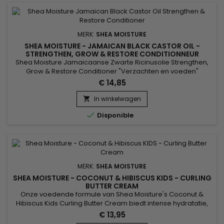
MERK:
SHEA MOISTURE
SHEA MOISTURE - JAMAICAN BLACK CASTOR OIL -
STRENGTHEN, GROW & RESTORE CONDITIONNEUR
Shea Moisture Jamaicaanse Zwarte Ricinusolie Strengthen,
Grow & Restore Conditioner "Verzachten en voeden"
NATUURLIJK, CHEMISCH VERWERKT OF VERWARMD GESTILEERD
€ 14,85
HAAR Een versterkende conditioner die het vocht ontwart en
herstelt zonder het haar te verzwaren. Perfect voor degenen
In winkelwagen

die regelmatig hun haar kleuren, steil maken of permanent

Disponible
maken, evenals...
MERK:
SHEA MOISTURE
SHEA MOISTURE - COCONUT & HIBISCUS KIDS - CURLING
BUTTER CREAM
Onze voedende formule van Shea Moisture's Coconut &
Hibiscus Kids Curling Butter Cream biedt intense hydratatie,
een must voor natuurlijk krullend haar, en voegt het soort
€ 13,95
definitie toe dat je graag ziet aan droge, gevoelige krullen.