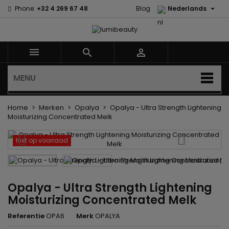

Phone:
+32 4 269 67 48
Blog
Nederlands



MENU
Home
Merken
Opalya
Opalya - Ultra Strength Lightening
Moisturizing Concentrated Melk
Niet op voorraad
Opalya - Ultra Strength Lightening
Moisturizing Concentrated Melk
Referentie
OPA6
Merk
OPALYA