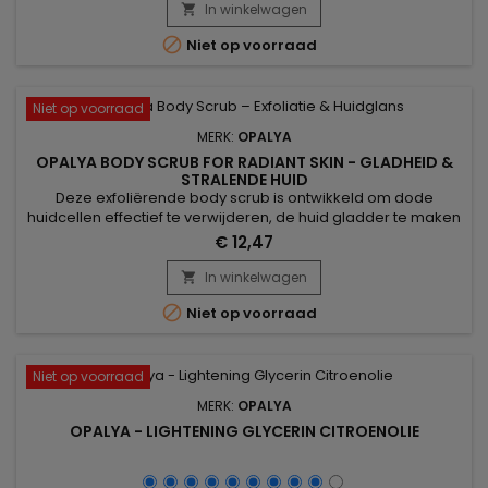
Abrikozenpit.&nbsp; De verlichtingskracht, geproduceerd
In winkelwagen

door de verschillende actieve ingrediënten die in de formule

Niet op voorraad
worden gebruikt,...
Niet op voorraad
MERK:
OPALYA
OPALYA BODY SCRUB FOR RADIANT SKIN - GLADHEID &
STRALENDE HUID
Deze exfoliërende body scrub is ontwikkeld om dode
huidcellen effectief te verwijderen, de huid gladder te maken
en de natuurlijke glans te verbeteren. Opalya Exfoliërende
€ 12,47
Body Scrub combineert natuurlijke exfolianten zoals
abrikozenpitpoeder, puimsteen, maïspoeder en kaolin om
In winkelwagen

de huid zacht te zuiveren zonder irritatie. De romige textuur

Niet op voorraad
maakt massage...
Niet op voorraad
MERK:
OPALYA
OPALYA - LIGHTENING GLYCERIN CITROENOLIE