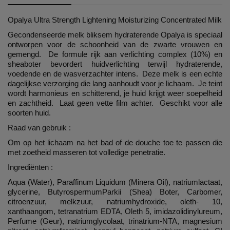
Opalya Ultra Strength Lightening Moisturizing Concentrated Milk
Gecondenseerde melk bliksem hydraterende Opalya is speciaal
ontworpen voor de schoonheid van de zwarte vrouwen en
gemengd. De formule rijk aan verlichting complex (10%) en
sheaboter bevordert huidverlichting terwijl hydraterende,
voedende en de wasverzachter intens. Deze melk is een echte
dagelijkse verzorging die lang aanhoudt voor je lichaam. Je teint
wordt harmonieus en schitterend, je huid krijgt weer soepelheid
en zachtheid. Laat geen vette film achter. Geschikt voor alle
soorten huid.
Raad van gebruik :
Om op het lichaam na het bad of de douche toe te passen die
met zoetheid masseren tot volledige penetratie.
Ingrediënten :
Aqua (Water), Paraffinum Liquidum (Minera Oil), natriumlactaat,
glycerine, ButyrospermumParkii (Shea) Boter, Carbomer,
citroenzuur, melkzuur, natriumhydroxide, oleth- 10,
xanthaangom, tetranatrium EDTA, Oleth 5, imidazolidinylureum,
Perfume (Geur), natriumglycolaat, trinatrium-NTA, magnesium