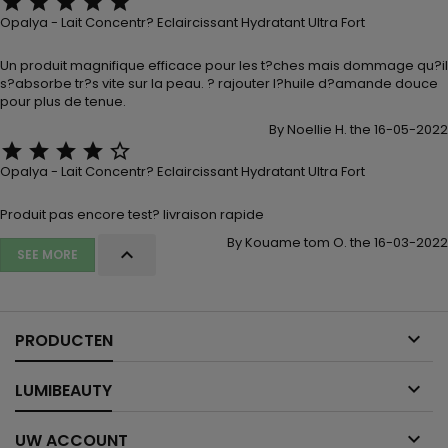





Opalya - Lait Concentr? Eclaircissant Hydratant Ultra Fort
Un produit magnifique efficace pour les t?ches mais dommage qu?il
s?absorbe tr?s vite sur la peau. ? rajouter l?huile d?amande douce
pour plus de tenue.
By Noellie H. the 16-05-2022





Opalya - Lait Concentr? Eclaircissant Hydratant Ultra Fort
Produit pas encore test? livraison rapide
By Kouame tom O. the 16-03-2022

SEE MORE

PRODUCTEN

LUMIBEAUTY

UW ACCOUNT