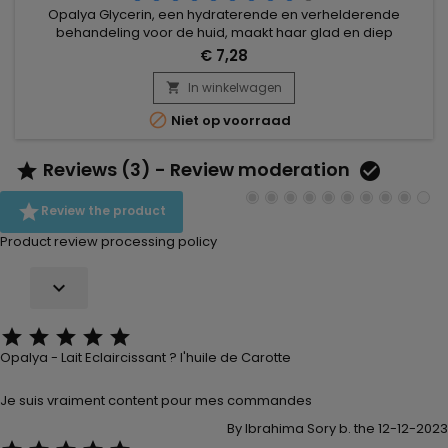
Opalya Glycerin, een hydraterende en verhelderende
behandeling voor de huid, maakt haar glad en diep
gehydrateerd en biedt zo een effectieve oplossing om het
€ 7,28
uiterlijk van uw huid zichtbaar te verbeteren en helpt een
egalere en stralende teint te bereiken.Brightening Opalya
In winkelwagen

Glycerin is verrijkt met vochtinbrengende bestanddelen en

Niet op voorraad
helpt de hele dag door...
Reviews (3) - Review moderation



Review the product
Product review processing policy






Opalya - Lait Eclaircissant ? l'huile de Carotte
Je suis vraiment content pour mes commandes
By Ibrahima Sory b. the 12-12-2023