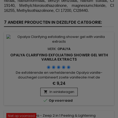
nitraat, natriumformiaat, benzyl benzoaat, natrium sulfaat, CI
19140, Methylchloroisothiazolinone, magnesiumchloride, CI
16255, Methylisothiazolinone, CI 17200, CI28440.
7 ANDERE PRODUCTEN IN DEZELFDE CATEGORIE:
MERK:
OPALYA
OPALYA CLARIFYING EXFOLIATING SHOWER GEL WITH
VANILLA EXTRACTS
De exfoliërende en verhelderende Opalya vanille-
douchegel combineert zoete vanilleolie met de
hydraterende en voedende eigenschappen van glycerine
€ 9,24
voor een gladde en stralende huid. Verrijkt met maïspoeder
en abrikozenpitten, exfolieert het zachtjes, verwijdert het
In winkelwagen

dode huidcellen en onzuiverheden terwijl het de huidtextuur

Op voorraad
verfijnt. Citroenzuur...
Niet op voorraad