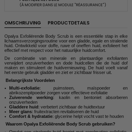
(À MODIFIER DANS LE MODULE "RÉASSURANCE")
OMSCHRIJVING
PRODUCTDETAILS
Opalya Exfoliërende Body Scrub is een essentiële stap in elke
lichaamsverzorgingsroutine voor een gladde, egale en stralende
huid. Ontwikkeld voor doffe, ruwe of oneffen huid, exfolieert het
effectief met respect voor het natuurlijke huidcomfort.
De combinatie van minerale en plantaardige exfolianten
verwijdert onzuiverheden en dode huidcellen die de huid dof
maken en stimuleert de huidvernieuwing. De huid voelt vanaf
het eerste gebruik gladder en ziet er zichtbaar frisser uit.
Belangrijkste Voordelen
Multi-exfoliatie
: puimsteen, maïspoeder en
abrikozenpitpoeder zorgen voor effectieve exfoliatie
Zuiverende werking
: kaolin en bentoniet absorberen
onzuiverheden
Gladdere huid
: verbetert zichtbaar de huidtextuur
Meer glans
: fruitextracten revitaliseren de huid
Comfort & hydratatie
: glycerine helpt vocht vast te houden
Waarom Opalya Exfoliërende Body Scrub gebruiken?
Omdat een stralende huid begint met regelmatige exfoliatie.