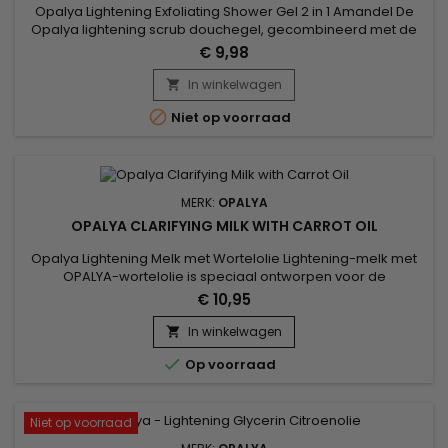
Opalya Lightening Exfoliating Shower Gel 2 in 1 Amandel De
Opalya lightening scrub douchegel, gecombineerd met de
andere producten in het assortiment, zorgt voor een totaal
€ 9,98
welzijn dankzij de exfoliërende effecten van de
Abrikozenpit.&nbsp; De verlichtingskracht, geproduceerd
In winkelwagen

door de verschillende actieve ingrediënten die in de formule

Niet op voorraad
worden gebruikt,...
MERK:
OPALYA
OPALYA CLARIFYING MILK WITH CARROT OIL
Opalya Lightening Melk met Wortelolie Lightening-melk met
OPALYA-wortelolie is speciaal ontworpen voor de
schoonheid van de zwarte of gemengde vrouw.&nbsp; De
€ 10,95
formule rijk aan verhelderend complex (8,5%), shea boter
(1,5%), bekend om de voedende en beschermende
In winkelwagen

eigenschappen geassocieerd met antioxiderende effecten

Op voorraad
van vitamine E in wortelolie, maakt...
Niet op voorraad