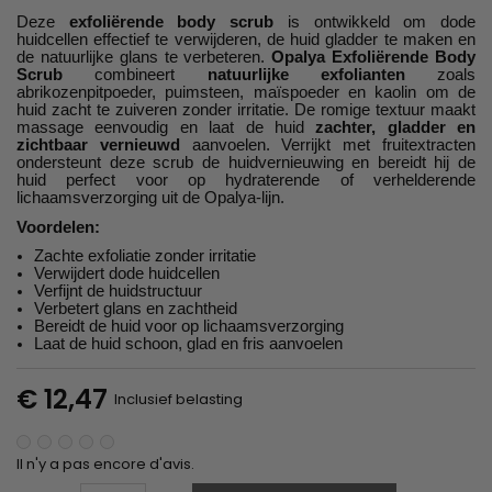
Deze
exfoliërende body scrub
is ontwikkeld om dode
huidcellen effectief te verwijderen, de huid gladder te maken en
de natuurlijke glans te verbeteren.
Opalya Exfoliërende Body
Scrub
combineert
natuurlijke exfolianten
zoals
abrikozenpitpoeder, puimsteen, maïspoeder en kaolin om de
huid zacht te zuiveren zonder irritatie. De romige textuur maakt
massage eenvoudig en laat de huid
zachter, gladder en
zichtbaar vernieuwd
aanvoelen. Verrijkt met fruitextracten
ondersteunt deze scrub de huidvernieuwing en bereidt hij de
huid perfect voor op hydraterende of verhelderende
lichaamsverzorging uit de Opalya-lijn.
Voordelen:
Zachte exfoliatie zonder irritatie
Verwijdert dode huidcellen
Verfijnt de huidstructuur
Verbetert glans en zachtheid
Bereidt de huid voor op lichaamsverzorging
Laat de huid schoon, glad en fris aanvoelen
€ 12,47
Inclusief belasting
Il n'y a pas encore d'avis.