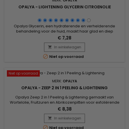
MERK:
OPALYA
OPALYA - LIGHTENING GLYCERIN CITROENOLIE
Opalya Glycerin, een hydraterende en verhelderende
behandeling voor de huid, maakt haar glad en diep
gehydrateerd en biedt zo een effectieve oplossing om het
€ 7,28
uiterlijk van uw huid zichtbaar te verbeteren en helpt een
egalere en stralende teint te bereiken.Brightening Opalya
In winkelwagen

Glycerin is verrijkt met vochtinbrengende bestanddelen en

Niet op voorraad
helpt de hele dag door...
Niet op voorraad
MERK:
OPALYA
OPALYA - ZEEP 2 IN 1 PEELING & LIGHTENING
Opalya Zeep 2 in 1 Peeling & Lightening gemaakt van
Wortelolie, Fruitzuren en Abrikozenpitten voor exfoliërende
werking, is Opalya Lightening Soap uitstekend geschikt voor
€ 8,38
uw lichaamshygiëne.&nbsp; Deze verenigende zeep
verwijdert vlekken en mee-eters en laat je huid
In winkelwagen

gloeien.&nbsp; Het gebruik van deze zeep in combinatie met

Niet op voorraad
de andere producten in...