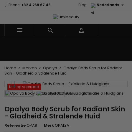

Phone:
+32 4 269 67 48
Blog
Nederlands



Menu
Home
Merken
Haarverzorging
Lichaams- en gezichtsverzorging
Kinderen
Accessoires
Weven en lonten
Home
Merken
Opalya
Opalya Body Scrub for Radiant
Skin - Gladheid & Stralende Huid
Niet op voorraad
Opalya Body Scrub for Radiant Skin
- Gladheid & Stralende Huid
Referentie
OPA8
Merk
OPALYA