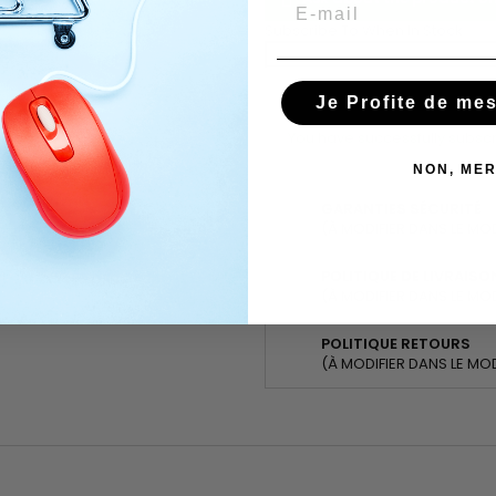
Email
Subscribe To When In Stock
Je Profite de me
You have successfully subscr
NON, MER
GARANTIES SÉCURITÉ
(À MODIFIER DANS LE MO
POLITIQUE DE LIVRAISO
(À MODIFIER DANS LE MO
POLITIQUE RETOURS
(À MODIFIER DANS LE MO