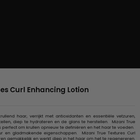
res Curl Enhancing Lotion
rullend haar, verrijkt met antioxidanten en essentiële vetzuren,
llen, diep te hydrateren en de glans te herstellen. Mizani True
is perfect om krullen opnieuw te definiëren en het haar te voeden.
xtuur en gladmakende eigenschappen. Mizani True Textures Curl
en gemakkelijk en werkt diep in het haar om het te regenereren.