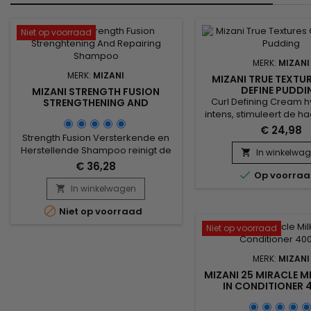
Niet op voorraad
MERK:
MIZANI
MERK:
MIZANI
MIZANI TRUE TEXTU
DEFINE PUDDI
MIZANI STRENGTH FUSION
Curl Defining Cream h
STRENGTHENING AND
REPAIRING SHAMPOO
intens, stimuleert de h
gaat kroezen tegen. D
€ 24,98
Strength Fusion Versterkende en
slimme mix van olijfoli
Herstellende Shampoo reinigt de
olie en kokosolie, zorgt
In winkelwa

hoofdhuid en het haar, verwijdert
Textures Curl Define P
€ 36,28

onzuiverheden terwijl het
Op voorra
beheersbaarheid, her
hydrateert, pluizig haar onder
In winkelwagen
gespleten haarpunten,

controle houdt en fragiel haar
het de gezondheid

Niet op voorraad
versterkt. De versterkende formule
hoofdhuid en geeft he
richt zich op haar dat verzwakt is
glans en glans. Met e
Niet op voorraad
en beschadigd is door overmatige
hold...
hitte, chemische processen of
MERK:
MIZANI
algemene slijtage. Ideaal na...
MIZANI 25 MIRACLE MI
IN CONDITIONER 