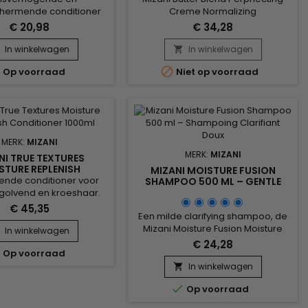
chermende conditioner
Creme Normalizing
eert cannabis sativa
Conditioner&nbsp;Is een licht
€ 20,98
€ 34,28
 en pepermuntolie voor
neutraliserende crème verrijkt met
erende haarverzorging.
Honing, Karitéboter, Cacao en
In winkelwagen
In winkelwagen

ermt tegen thermische
versterkende ceramiden.


Op voorraad
Niet op voorraad
jdens het stylen, terwijl
Vereenvoudigt ontwarring en
aar glad maakt en frizz
minimaliseert
t. Cannabis sativa olie
onderbrekingen.&nbsp; Het voedt
ense hydratatie zonder
de hoofdhuid en het haar.&nbsp;
 te verzwaren, terwijl
Het is een bondgenoot van de
epermuntolie...
neutraliserende shampoo.&nbsp;
MERK:
MIZANI
Herstelt het...
MERK:
MIZANI
NI TRUE TEXTURES
STURE REPLENISH
MIZANI MOISTURE FUSION
ITIONER 1000ML
ende conditioner voor
SHAMPOO 500 ML – GENTLE
CLARIFYING SHAMPOO
 golvend en kroeshaar.
worpen om hydratatie te
€ 45,35
Een milde clarifying shampoo, de
stellen terwijl de
Mizani Moisture Fusion Moisture
aarheid en elasticiteit
In winkelwagen
Intense Hydration Shampoo reinigt
haar verbeterd worden.
€ 24,28

Op voorraad
diep terwijl het intense hydratatie
eerd met kokosolie en
biedt.De formule, verrijkt met
olie, bekend om hun
In winkelwagen

kokoswater en olijfolie, verwijdert
erende en voedende

Op voorraad
productresten, overtollige talg en
happen, die het haar
onzuiverheden zonder de
er en beter gevoed