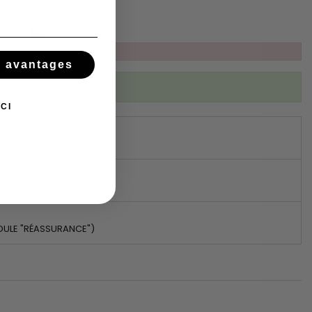
s avantages
ibed to this product
CI
DULE "RÉASSURANCE")
N
DULE "RÉASSURANCE")
DULE "RÉASSURANCE")