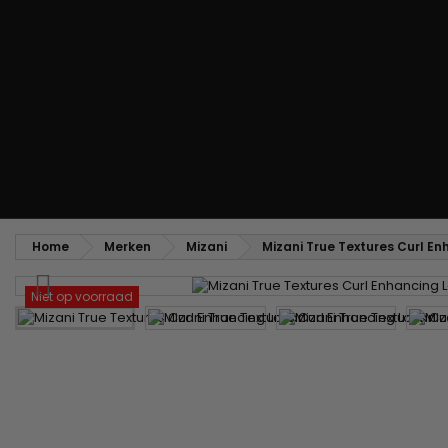
Styling kam
Kam voor het ontkrullen en touperen
Blower borstel
Weven en lonten
Braziliaanse weefwerken
Pruiken en haarstukken
Clip-on Extensies
Natuurlijke Pruiken
Lont verdelers
Synthetische Pruiken
Top Closures
Haarstukjes
Keratine extensions
Home
Merken
Mizani
Mizani True Textures Curl En
Niet op voorraad