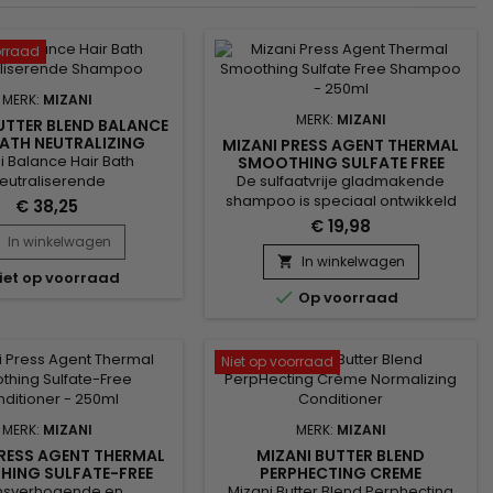
orraad
MERK:
MIZANI
MERK:
MIZANI
UTTER BLEND BALANCE
BATH NEUTRALIZING
MIZANI PRESS AGENT THERMAL
SHAMPOO
i Balance Hair Bath
SMOOTHING SULFATE FREE
SHAMPOO - 250ML
eutraliserende
De sulfaatvrije gladmakende
ampoo&nbsp;Een
shampoo is speciaal ontwikkeld
€ 38,25
iserende en voedende
om pluizig haar te verzachten en
€ 19,98
et een roze indicator,
de textuur van het haar te
In winkelwagen
e de resterende
verbeteren, en hydrateert het haar
In winkelwagen

iet op voorraad
lingsresten toont die
intensief zonder het te

Op voorraad
 moeten worden. &nbsp;
verzwaren.&nbsp; Arganolie,
stelling uit honing in
bekend om zijn herstellende en
ie met proteïnes zorgt
beschermende eigenschappen,
verbeterde hydratatie.
versterkt de haarvezel, terwijl
Niet op voorraad
 herstelt het natuurlijke
agave-extract glans en
wicht en verwijdert...
soepelheid toevoegt.
&nbsp;Mizani...
MERK:
MIZANI
MERK:
MIZANI
PRESS AGENT THERMAL
MIZANI BUTTER BLEND
ING SULFATE-FREE
PERPHECTING CREME
ITIONER - 250ML
NORMALIZING CONDITIONER
nsverhogende en
Mizani Butter Blend Perphecting