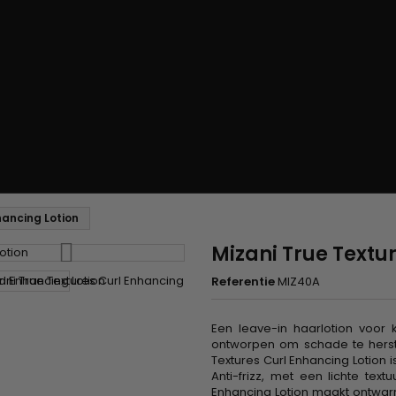
hancing Lotion
Mizani True Textu
Referentie
MIZ40A
Een leave-in haarlotion voor k
ontworpen om schade te herste
Textures Curl Enhancing Lotion 
Anti-frizz, met een lichte te
Enhancing Lotion maakt ontwarr