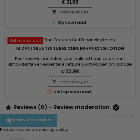
zonder dat het boardy aanvoelt.&nbsp; Verrijkt met Kokos-,
€ 21,88
Marula- en Olijfolie, Mizani True Textures Twist en Coil Jelly
hydrateert en voedt het haar diep, versterkt de haarvezel,
In winkelwagen

voorkomt uitdroging en breuk, bestrijdt gespleten...

Op voorraad
Niet op voorraad
MIZANI TRUE TEXTURES CURL ENHANCING LOTION
Een leave-in haarlotion voor krullend haar, verrijkt met
antioxidanten en essentiële vetzuren, ontworpen om schade
te herstellen, diep te hydrateren en de glans te
€ 23,98
herstellen.&nbsp; Mizani True Textures Curl Enhancing Lotion
is perfect om krullen opnieuw te definiëren en het haar te
In winkelwagen

voeden.&nbsp; Anti-frizz, met een lichte textuur en

Niet op voorraad
gladmakende...
Reviews (0) - Review moderation



Review the product
Product review processing policy