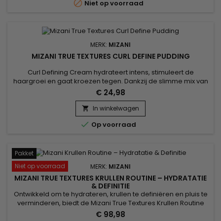

Niet op voorraad
MERK:
MIZANI
MIZANI TRUE TEXTURES CURL DEFINE PUDDING
Curl Defining Cream hydrateert intens, stimuleert de
haargroei en gaat kroezen tegen. Dankzij de slimme mix van
olijfolie, marula-olie en kokosolie, zorgt Mizani True Textures
€ 24,98
Curl Define Pudding voor beheersbaarheid, herstelt het
gespleten haarpunten, bevordert het de gezondheid van de
In winkelwagen

hoofdhuid en geeft het het haar glans en glans. Met een

Op voorraad
lichte hold...
Pakket
Niet op voorraad
MERK:
MIZANI
MIZANI TRUE TEXTURES KRULLEN ROUTINE – HYDRATATIE
& DEFINITIE
Ontwikkeld om te hydrateren, krullen te definiëren en pluis te
verminderen, biedt de Mizani True Textures Krullen Routine
een complete professionele verzorging voor krullend en
€ 98,98
kroeshaar. Deze routine combineert reiniging, verzorging en