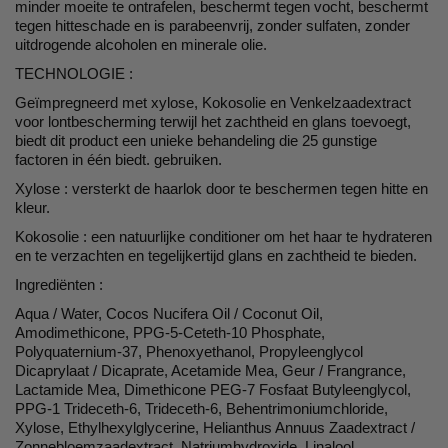
minder moeite te ontrafelen, beschermt tegen vocht, beschermt
tegen hitteschade en is parabeenvrij, zonder sulfaten, zonder
uitdrogende alcoholen en minerale olie.
TECHNOLOGIE :
Geïmpregneerd met xylose, Kokosolie en Venkelzaadextract
voor lontbescherming terwijl het zachtheid en glans toevoegt,
biedt dit product een unieke behandeling die 25 gunstige
factoren in één biedt. gebruiken.
Xylose : versterkt de haarlok door te beschermen tegen hitte en
kleur.
Kokosolie : een natuurlijke conditioner om het haar te hydrateren
en te verzachten en tegelijkertijd glans en zachtheid te bieden.
Ingrediënten :
Aqua / Water, Cocos Nucifera Oil / Coconut Oil,
Amodimethicone, PPG-5-Ceteth-10 Phosphate,
Polyquaternium-37, Phenoxyethanol, Propyleenglycol
Dicaprylaat / Dicaprate, Acetamide Mea, Geur / Frangrance,
Lactamide Mea, Dimethicone PEG-7 Fosfaat Butyleenglycol,
PPG-1 Trideceth-6, Trideceth-6, Behentrimoniumchloride,
Xylose, Ethylhexylglycerine, Helianthus Annuus Zaadextract /
Zonnebloemzaadextract, Natriumhydroxide, Linalool,