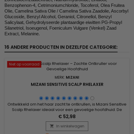
Benzophenon-4, Cetrimoniumchloride, Tocoferol, Olea Fruitea
Olie, Camelina Sativa Olie / Camelina Sativa Zaadolie, Ascorbyl
Glucoside, Benzyl Alcohol, Geraniol, Citronellol, Benzyl
Salicylaat, Gehydrolyseerde plantaardige eiwitten PG-Propyl
Silanetriol, Isoeugenol, Foeniculum Vulgare (Venkel) Zaad
Extract, Melanine.
16 ANDERE PRODUCTEN IN DEZELFDE CATEGORIE:
Niet op voorraad
MERK:
MIZANI
MIZANI SENSITIVE SCALP RHELAXER
Ontwikkeld om het haar zacht te ontkrullen, is Mizani Sensitive
Scalp Rhelaxer ideaal voor een gevoelige hoofdhuid. De
verzachtende formule ontspant het haar effectief zonder
€ 52,98
irritatie, en behoudt tegelijkertijd de hydratatie en soepelheid
van de haarvezel. Deze ontkruller controleert de ontspanning
In winkelwagen

van het haar voor een egale, natuurlijke en glanzende...