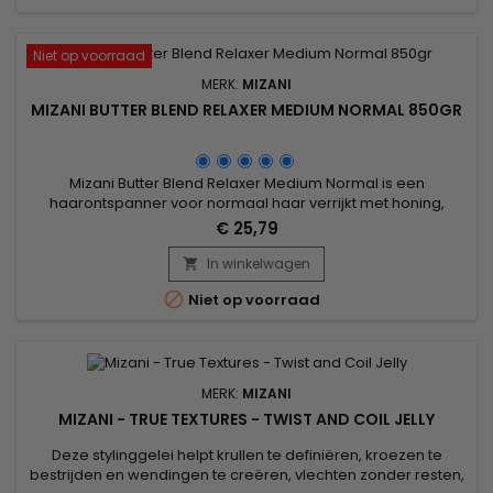
Niet op voorraad
MERK:
MIZANI
MIZANI BUTTER BLEND RELAXER MEDIUM NORMAL 850GR
Mizani Butter Blend Relaxer Medium Normal is een
haarontspanner voor normaal haar verrijkt met honing,
cacaoboter en sheaboter, die het haar voedt en verzacht
€ 25,79
terwijl het versterkt wordt. Honing trekt vocht aan om het haar
te hydrateren, terwijl cacaoboter antioxidanten levert en
In winkelwagen

sheaboter bescherming biedt tegen schade. Deze

Niet op voorraad
combinatie maakt het haar...
MERK:
MIZANI
MIZANI - TRUE TEXTURES - TWIST AND COIL JELLY
Deze stylinggelei helpt krullen te definiëren, kroezen te
bestrijden en wendingen te creëren, vlechten zonder resten,