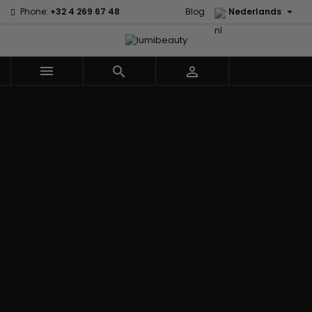

Phone:
+32 4 269 67 48
Blog
Nederlands



Menu
Home
Merken
60 secondes
Civic Cream
Em2h
Creme Of
Affirm
Nature
Alikay
Palmers
Curls
Izzy Coiffe
Naturals
Premium
CurlyWorld
Jessicurl
Agadir
Keratin Caviar
Dark and
Kee Mee koreaans
Ambi Skin
PureScalp Hair
Lovely
smoothing
Care
Spa
Design
KeraCare
ApHogee
Rafete Skin
Essentials
Keraplex
As I Am
Shea Moisture
DevaCurl
Kinky Curly
Avlon Texture
Shea Moisture
Dudu-Osun
Lyscia Tanin
Release
- KIDS
Eco Styler
Gladmakend
Babyliss Pro
Sibel
EM2H
Makari de Suisse
Biopeptides -
Skin Light
EM2H
Makari Bebe Care