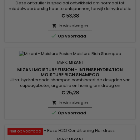
Deze ontkruller is speciaal ontwikkeld om normaal tot
middelweerbarstig haar te ontspannen, terwijl de hydratatie
en natuurlijke elasticiteit behouden blijven. Dankzij de
€ 53,38
uitgebalanceerde formule zorgt Mizani Rhelaxer Medium /
Normal voor een egale ontkrulling, zonder haarbreuk of
In winkelwagen

irritatie van de hoofdhuid. Het haar wordt zacht, glanzend en

Op voorraad
makkelijk te...
MERK:
MIZANI
MIZANI MOISTURE FUSION - INTENSE HYDRATION
MOISTURE RICH SHAMPOO
Ultra-hydraterende shampoo combineert de deugden van
cupuaçuboter, arganolie en honing om droog en
beschadigd haar intensief te voeden. Rijk aan essentiële
€ 25,28
vetzuren en antioxidanten, verbetert cupuaçuboter de
elasticiteit en hydrateert het de haarvezel diep. Arganolie,
In winkelwagen

bekend om zijn herstellende eigenschappen, versterkt het

Op voorraad
haar en herstelt de glans en...
Niet op voorraad
MERK:
MIZANI