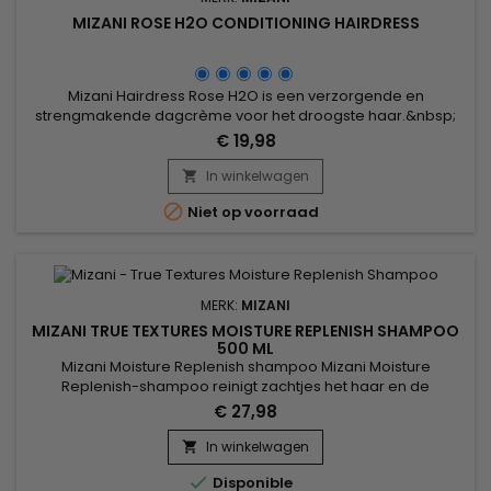
MIZANI ROSE H2O CONDITIONING HAIRDRESS
Mizani Hairdress Rose H2O is een verzorgende en
strengmakende dagcrème voor het droogste haar.&nbsp;
Verrijkt met het stimuleren van Rozemarijn extract en het
€ 19,98
intensiveren van Panthenol, je haar is diep gevoed en
beschermd aan de buitenkant.
In winkelwagen


Niet op voorraad
MERK:
MIZANI
MIZANI TRUE TEXTURES MOISTURE REPLENISH SHAMPOO
500 ML
Mizani Moisture Replenish shampoo Mizani Moisture
Replenish-shampoo reinigt zachtjes het haar en de
hoofdhuid.&nbsp; Zonder siliconen en parabenen
€ 27,98
hydrateert, regenereert, voedt en geeft deze shampoo vorm
en materiaal terug aan krullend en krullend haar.&nbsp;
In winkelwagen

Geformuleerd met Coconut, Olive en Marula olie, geeft Mizani

Disponible
Replenish Moisture glans,...