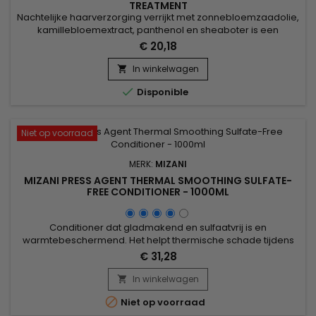
TREATMENT
Nachtelijke haarverzorging verrijkt met zonnebloemzaadolie,
kamillebloemextract, panthenol en sheaboter is een
revitaliserend elixer voor het haar. Zonnebloemolie voedt
€ 20,18
diep, terwijl kamille de hoofdhuid kalmeert. Panthenol
versterkt en hydrateert het haar, waardoor breuk en
In winkelwagen

gespleten punten worden verminderd. Shea butter biedt rijke

Disponible
hydratatie,...
Niet op voorraad
MERK:
MIZANI
MIZANI PRESS AGENT THERMAL SMOOTHING SULFATE-
FREE CONDITIONER - 1000ML
Conditioner dat gladmakend en sulfaatvrij is en
warmtebeschermend. Het helpt thermische schade tijdens
het stylen te voorkomen, terwijl het werkt om het haar glad te
€ 31,28
maken en pluizen te verminderen. Cannabis Sativa-olie biedt
intense hydratatie zonder te verzwaren, terwijl
In winkelwagen

pepermuntolie de hoofdhuid verfrist en revitaliseert. Geschikt

Niet op voorraad
voor alle...