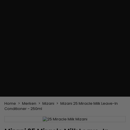
Haarkleuringsborstel
Stylingsuitrusting
Haaraccessoires
Borstels & Kammen
Helm en Haardroger
Hoeden & Sjaals
Föhn wasborstel
Stijltangen
Hoofdband en
Platte borstel en
Krultangen
haarclips
ontklitter
Haarspelden
Styling kam
Kam voor het
ontkrullen en
touperen
Blower borstel
Weven en lonten
Braziliaanse weefwerken
Pruiken en haarstukken
Clip-on Extensies
Natuurlijke Pruiken
Lont verdelers
Synthetische Pruiken
Top Closures
Haarstukjes
Keratine extensions
Home
Merken
Mizani
Mizani 25 Miracle Milk Leave-In
Conditioner - 250ml