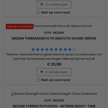
styling om de vochtbalans te herstellen, de natuurlijke krul te
In winkelwagen

versterken en het haar beter handelbaar te maken....

Niet op voorraad
Niet op voorraad
MERK:
MIZANI
MIZANI THERMASMOOTH SMOOTH GUARD SERUM
Thermo-beschermend gladmakend serum is ontworpen om
het haar te beschermen tegen hitte terwijl het wordt
gladgestreken. Kokosolie voedt diep, versterkt de haarvezel
€ 20,98
en vermindert pluis, waardoor een zijdezachte en glanzende
afwerking ontstaat. Perfect voor gebruik vóór warmtestyling,
In winkelwagen

vormt Mizani Thermasmooth Smooth Guard Serum een

Niet op voorraad
beschermende barrière...
MERK:
MIZANI
MIZANI STRENGTH FUSION - INTENSE NIGHT-TIME