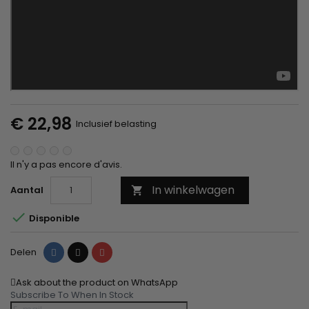
€ 22,98
Inclusief belasting
Il n'y a pas encore d'avis.
In winkelwagen
Aantal


Disponible
Delen
Tweet
Pinterest
Delen
Ask about the product on WhatsApp
Subscribe To When In Stock