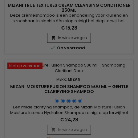
MIZANI TRUE TEXTURES CREAM CLEANSING CONDITIONER
250ML
Deze crèmeshampoo is een behandeling voor krullend en
kroeshaar. In slechts één stap reinigt het diep terwijl het
onmiddellijk ontwart, vocht vasthoudt en de natuurlijke vorm
€ 15,28
van krullen benadrukt voor een zacht, aangenaam gevoel.
De unieke formule, verrijkt met Marula-, Olijf- en Kokosolie,
In winkelwagen

evenals antioxidanten, voedt intens zonder het gebruik van...

Op voorraad
Niet op voorraad
MERK:
MIZANI
MIZANI MOISTURE FUSION SHAMPOO 500 ML – GENTLE
CLARIFYING SHAMPOO
Een milde clarifying shampoo, de Mizani Moisture Fusion
Moisture Intense Hydration Shampoo reinigt diep terwijl het
intense hydratatie biedt.De formule, verrijkt met kokoswater
€ 24,28
en olijfolie, verwijdert productresten, overtollige talg en
onzuiverheden zonder de haarvezel aan te tasten. Ideaal
In winkelwagen

voor droog, krullend, kroezend of getextureerd haar. Het