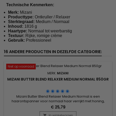
Technische Kenmerken:
Merk:
Mizani
Producttype:
Ontkruller / Relaxer
Sterktegraad:
Medium / Normaal
Inhoud:
1816 g
Haartype:
Normaal tot weerbarstig
Textuur:
Rijke, romige crème
Gebruik:
Professioneel
16 ANDERE PRODUCTEN IN DEZELFDE CATEGORIE:
Niet op voorraad
MERK:
MIZANI
MIZANI BUTTER BLEND RELAXER MEDIUM NORMAL 850GR
Mizani Butter Blend Relaxer Medium Normal is een
haarontspanner voor normaal haar verrijkt met honing,
cacaoboter en sheaboter, die het haar voedt en verzacht
€ 25,79
terwijl het versterkt wordt. Honing trekt vocht aan om het haar
te hydrateren, terwijl cacaoboter antioxidanten levert en
In winkelwagen
