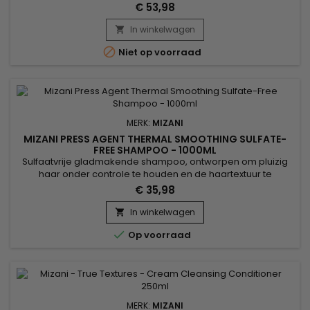
behouden blijft en schade wordt geminimaliseerd. Verrijkt
€ 53,98
met hydraterende stoffen, beschermt Mizani Rhelaxer
Fine/Color Treated de kwetsbare haarvezels en maakt het
In winkelwagen

haar glad, zijdezacht en glanzend. Gemakkelijk aan te

Niet op voorraad
brengen, is...
MERK:
MIZANI
MIZANI PRESS AGENT THERMAL SMOOTHING SULFATE-
FREE SHAMPOO - 1000ML
Sulfaatvrije gladmakende shampoo, ontworpen om pluizig
haar onder controle te houden en de haartextuur te
verbeteren. Verrijkt met arganolie, bekend om zijn
€ 35,98
herstellende en beschermende eigenschappen, versterkt
het de haarvezel. Agave-extract zorgt voor glans en
In winkelwagen

flexibiliteit zonder te verzwaren. Mizani Press Agent Thermal

Op voorraad
Smoothing Sulfate Free...
MERK:
MIZANI