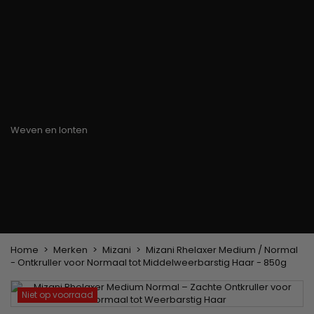
Haarkleuringsborstel
Stylingsuitrusting
Haaraccessoires
Borstels & Kammen
Helm en Haardroger
Hoeden & Sjaals
Föhn wasborstel
Stijltangen
Hoofdband en
Platte borstel en
Krultangen
haarclips
ontklitter
Haarspelden
Styling kam
Kam voor het
ontkrullen en
touperen
Blower borstel
Weven en lonten
Braziliaanse weefwerken
Pruiken en haarstukken
Clip-on Extensies
Natuurlijke Pruiken
Lont verdelers
Synthetische Pruiken
Top Closures
Haarstukjes
Keratine extensions
Home
Merken
Mizani
Mizani Rhelaxer Medium / Normal
- Ontkruller voor Normaal tot Middelweerbarstig Haar - 850g
Niet op voorraad