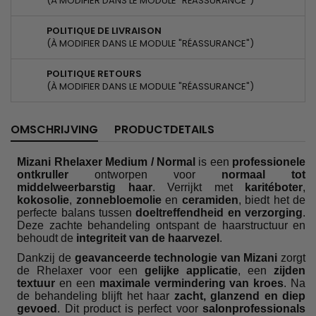
(À MODIFIER DANS LE MODULE "RÉASSURANCE")
POLITIQUE DE LIVRAISON
(À MODIFIER DANS LE MODULE "RÉASSURANCE")
POLITIQUE RETOURS
(À MODIFIER DANS LE MODULE "RÉASSURANCE")
OMSCHRIJVING
PRODUCTDETAILS
Mizani Rhelaxer Medium / Normal
is een
professionele
ontkruller
ontworpen voor
normaal tot
middelweerbarstig haar
. Verrijkt met
karitéboter
,
kokosolie
,
zonnebloemolie
en
ceramiden
, biedt het de
perfecte balans tussen
doeltreffendheid en verzorging
.
Deze zachte behandeling ontspant de haarstructuur en
behoudt de
integriteit van de haarvezel
.
Dankzij de
geavanceerde technologie van Mizani
zorgt
de Rhelaxer voor een
gelijke applicatie
, een
zijden
textuur
en een
maximale vermindering van kroes
. Na
de behandeling blijft het haar
zacht, glanzend en diep
gevoed
. Dit product is perfect voor
salonprofessionals