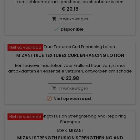
kamillebloemextract, panthenol en sheaboter is een
revitaliserend elixer voor het haar. Zonnebloemolie voedt
€ 20,18
diep, terwijl kamille de hoofdhuid kalmeert. Panthenol
versterkt en hydrateert het haar, waardoor breuk en
In winkelwagen

gespleten punten worden verminderd. Shea butter biedt rijke

Disponible
hydratatie,...
Niet op voorraad
MIZANI TRUE TEXTURES CURL ENHANCING LOTION
Een leave-in haarlotion voor krullend haar, verrijkt met
antioxidanten en essentiële vetzuren, ontworpen om schade
te herstellen, diep te hydrateren en de glans te
€ 23,98
herstellen.&nbsp; Mizani True Textures Curl Enhancing Lotion
is perfect om krullen opnieuw te definiëren en het haar te
In winkelwagen

voeden.&nbsp; Anti-frizz, met een lichte textuur en

Niet op voorraad
gladmakende...
Niet op voorraad
MERK:
MIZANI
MIZANI STRENGTH FUSION STRENGTHENING AND