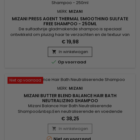
MERK:
MIZANI
MIZANI PRESS AGENT THERMAL SMOOTHING SULFATE
FREE SHAMPOO - 250ML
De sulfaatvrije gladmakende shampoo is speciaal
ontwikkeld om pluizig haar te verzachten en de textuur van
het haar te verbeteren, en hydrateert het haar intensief
€ 19,98
zonder het te verzwaren.&nbsp; Arganolie, bekend om zijn
herstellende en beschermende eigenschappen, versterkt
In winkelwagen

de haarvezel, terwijl agave-extract glans en soepelheid

Op voorraad
toevoegt. &nbsp;Mizani...
Niet op voorraad
MERK:
MIZANI
MIZANI BUTTER BLEND BALANCE HAIR BATH
NEUTRALIZING SHAMPOO
Mizani Balance Hair Bath Neutraliserende
Shampoo&nbsp;Een neutraliserende en voedende
shampoo met een roze indicator, die de resterende
€ 38,25
ontkrullingsresten toont die gereinigd moeten worden.
&nbsp; De samenstelling uit honing in combinatie met
In winkelwagen

proteïnes zorgt voor een verbeterde hydratatie. &nbsp; Het

Niet op voorraad
herstelt het natuurlijke pH-evenwicht en verwijdert...