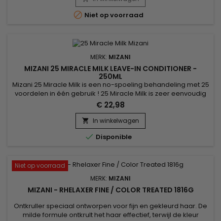
sheaboter bescherming biedt tegen schade. Deze

Niet op voorraad
combinatie maakt het haar...
MERK:
MIZANI
MIZANI 25 MIRACLE MILK LEAVE-IN CONDITIONER -
250ML
Mizani 25 Miracle Milk is een no-spoeling behandeling met 25
voordelen in één gebruik ! 25 Miracle Milk is zeer eenvoudig
in gebruik en helpt soepel te ontrafelen en breekt te
€ 22,98
verminderen, beschermt tegen vocht en hitte.&nbsp; Zonder
sulfaten, zonder alcohol, parabenen, minerale olie,
In winkelwagen

hydrateert en geeft het haar flexibiliteit terwijl het glans en...

Disponible
Niet op voorraad
MERK:
MIZANI
MIZANI - RHELAXER FINE / COLOR TREATED 1816G
Ontkruller speciaal ontworpen voor fijn en gekleurd haar. De
milde formule ontkrult het haar effectief, terwijl de kleur