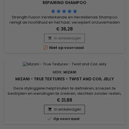
REPAIRING SHAMPOO
Strength Fusion Versterkende en Herstellende Shampoo
reinigt de hoofdhuid en het haar, verwijdert onzuiverheden
terwijl het hydrateert, pluizig haar onder controle houdt en
€ 36,28
fragiel haar versterkt. De versterkende formule richt zich op
haar dat verzwakt is en beschadigd is door overmatige hitte,
In winkelwagen

chemische processen of algemene slijtage. Ideaal na...

Niet op voorraad
MERK:
MIZANI
MIZANI - TRUE TEXTURES - TWIST AND COIL JELLY
Deze stylinggelei helpt krullen te definiëren, kroezen te
bestrijden en wendingen te creëren, vlechten zonder resten,
zonder dat het boardy aanvoelt.&nbsp; Verrijkt met Kokos-,
€ 21,88
Marula- en Olijfolie, Mizani True Textures Twist en Coil Jelly
hydrateert en voedt het haar diep, versterkt de haarvezel,
In winkelwagen

voorkomt uitdroging en breuk, bestrijdt gespleten...

Op voorraad