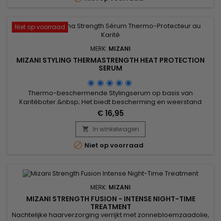
Niet op voorraad
MERK:
MIZANI
MIZANI STYLING THERMASTRENGTH HEAT PROTECTION
SERUM
Thermo-beschermende Stylingserum op basis van
Karitéboter.&nbsp; Het biedt bescherming en weerstand
tijdens thermische styling, versterkt de intercellulaire
€ 16,95
cementbarrière, voedt en hydrateert het haar.
In winkelwagen


Niet op voorraad
MERK:
MIZANI
MIZANI STRENGTH FUSION - INTENSE NIGHT-TIME
TREATMENT
Nachtelijke haarverzorging verrijkt met zonnebloemzaadolie,