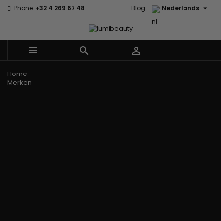

Phone:
+32 4 269 67 48
Blog
Nederlands



Menu
Home
Merken
60 secondes
Civic Cream
Em2h
Creme Of
Affirm
Nature
Alikay
Palmers
Curls
Izzy Coiffe
Naturals
Premium
CurlyWorld
Jessicurl
Agadir
Keratin Caviar
Dark and
Kee Mee koreaans
Ambi Skin
PureScalp Hair
Lovely
smoothing
Care
Spa
Design
KeraCare
ApHogee
Rafete Skin
Essentials
Keraplex
As I Am
Shea Moisture
DevaCurl
Kinky Curly
Avlon Texture
Shea Moisture
Dudu-Osun
Lyscia Tanin
Release
- KIDS
Eco Styler
Gladmakend
Babyliss Pro
Sibel
EM2H
Makari de Suisse
Biopeptides -
Skin Light
EM2H
Makari Bebe Care