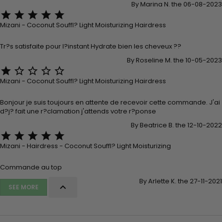
By Marina N. the 06-08-2023





Mizani - Coconut Souffl? Light Moisturizing Hairdress
Tr?s satisfaite pour l?instant Hydrate bien les cheveux ??
By Roseline M. the 10-05-2023





Mizani - Coconut Souffl? Light Moisturizing Hairdress
Bonjour je suis toujours en attente de recevoir cette commande. J'ai
d?j? fait une r?clamation j'attends votre r?ponse
By Beatrice B. the 12-10-2022





Mizani - Hairdress - Coconut Souffl? Light Moisturizing
Commande au top
By Arlette K. the 27-11-2021

SEE MORE