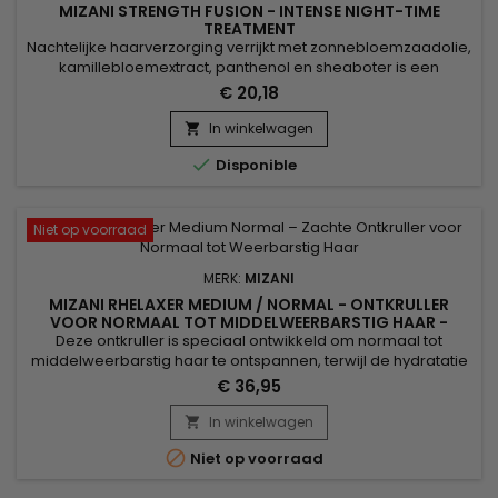
MIZANI STRENGTH FUSION - INTENSE NIGHT-TIME
TREATMENT
Nachtelijke haarverzorging verrijkt met zonnebloemzaadolie,
kamillebloemextract, panthenol en sheaboter is een
revitaliserend elixer voor het haar. Zonnebloemolie voedt
€ 20,18
diep, terwijl kamille de hoofdhuid kalmeert. Panthenol
versterkt en hydrateert het haar, waardoor breuk en
In winkelwagen

gespleten punten worden verminderd. Shea butter biedt rijke

Disponible
hydratatie,...
Niet op voorraad
MERK:
MIZANI
MIZANI RHELAXER MEDIUM / NORMAL - ONTKRULLER
VOOR NORMAAL TOT MIDDELWEERBARSTIG HAAR -
850G
Deze ontkruller is speciaal ontwikkeld om normaal tot
middelweerbarstig haar te ontspannen, terwijl de hydratatie
en natuurlijke elasticiteit behouden blijven. Dankzij de
€ 36,95
uitgebalanceerde formule zorgt Mizani Rhelaxer Medium /
Normal voor een egale ontkrulling, zonder haarbreuk of
In winkelwagen

irritatie van de hoofdhuid. Het haar wordt zacht, glanzend en

Niet op voorraad
makkelijk te...