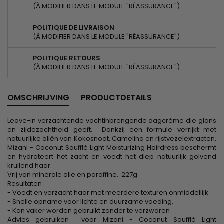
(À MODIFIER DANS LE MODULE "RÉASSURANCE")
POLITIQUE DE LIVRAISON
(À MODIFIER DANS LE MODULE "RÉASSURANCE")
POLITIQUE RETOURS
(À MODIFIER DANS LE MODULE "RÉASSURANCE")
OMSCHRIJVING
PRODUCTDETAILS
Leave-in verzachtende vochtinbrengende dagcrème die glans
en zijdezachtheid geeft. Dankzij een formule verrijkt met
natuurlijke oliën van Kokosnoot, Camelina en rijstvezelextracten,
Mizani - Coconut Soufflé Light Moisturizing Hairdress beschermt
en hydrateert het zacht en voedt het diep natuurlijk golvend
krullend haar.
Vrij van minerale olie en paraffine. 227g
Resultaten :
- Voedt en verzacht haar met meerdere texturen onmiddellijk.
- Snelle opname voor lichte en duurzame voeding.
- Kan vaker worden gebruikt zonder te verzwaren
Advies gebruiken voor Mizani - Coconut Soufflé Light