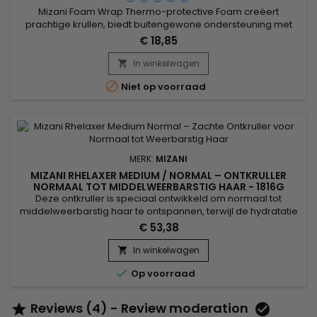
Mizani Foam Wrap Thermo-protective Foam creëert
prachtige krullen, biedt buitengewone ondersteuning met
behoud van de flexibiliteit en glans van het haar. De
€ 18,85
vochtinbrengende middelen op basis van Karité hydrateren
diep en bieden body, rebound en controle. Het voorkomt dat
In winkelwagen

het haar afbladdert en beschermt tegen thermische schade.

Niet op voorraad
MERK:
MIZANI
MIZANI RHELAXER MEDIUM / NORMAL – ONTKRULLER
NORMAAL TOT MIDDELWEERBARSTIG HAAR - 1816G
Deze ontkruller is speciaal ontwikkeld om normaal tot
middelweerbarstig haar te ontspannen, terwijl de hydratatie
en natuurlijke elasticiteit behouden blijven. Dankzij de
€ 53,38
uitgebalanceerde formule zorgt Mizani Rhelaxer Medium /
Normal voor een egale ontkrulling, zonder haarbreuk of
In winkelwagen

irritatie van de hoofdhuid. Het haar wordt zacht, glanzend en

Op voorraad
makkelijk te...
Reviews (4) - Review moderation

