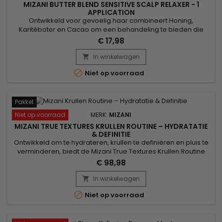
MIZANI BUTTER BLEND SENSITIVE SCALP RELAXER - 1
APPLICATION
Ontwikkeld voor gevoelig haar combineert Honing,
Karitéboter en Cacao om een behandeling te bieden die
zowel zacht als effectief is.&nbsp; Honing zorgt voor diepe
€ 17,98
hydratatie, waardoor droogheid en pluizigheid worden
verminderd.&nbsp; Sheaboter, rijk aan vitaminen, versterkt
In winkelwagen

kwetsbare strengen terwijl het haarbreuk vermindert. Wat

Niet op voorraad
betreft cacao, geeft...
Pakket
Niet op voorraad
MERK:
MIZANI
MIZANI TRUE TEXTURES KRULLEN ROUTINE – HYDRATATIE
& DEFINITIE
Ontwikkeld om te hydrateren, krullen te definiëren en pluis te
verminderen, biedt de Mizani True Textures Krullen Routine
een complete professionele verzorging voor krullend en
€ 98,98
kroeshaar. Deze routine combineert reiniging, verzorging en
styling om de vochtbalans te herstellen, de natuurlijke krul te
In winkelwagen

versterken en het haar beter handelbaar te maken....

Niet op voorraad