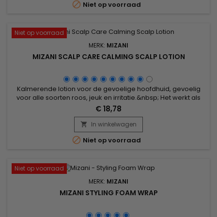

Niet op voorraad
herstelt het natuurlijke pH-evenwicht en verwijdert...
Niet op voorraad
MERK:
MIZANI
MIZANI SCALP CARE CALMING SCALP LOTION
Kalmerende lotion voor de gevoelige hoofdhuid, gevoelig
voor alle soorten roos, jeuk en irritatie.&nbsp; Het werkt als
een geruststellende balsem die hydrateert en kalmeert en
€ 18,78
roos helpt elimineren.&nbsp; Mizani Scalp Care Calming
Scalp Lotion is samengesteld met Muntolie en stimuleert de
In winkelwagen

bloedsomloop en biedt een gevoel van revitaliserende

Niet op voorraad
frisheid....
Niet op voorraad
MERK:
MIZANI
MIZANI STYLING FOAM WRAP