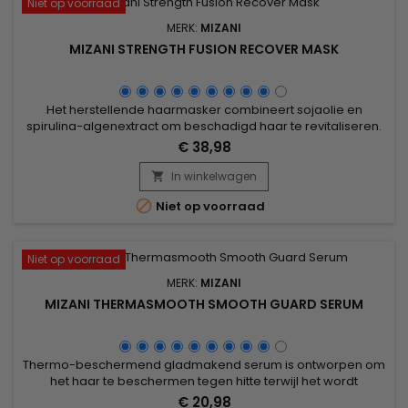
Niet op voorraad
MERK:
MIZANI
MIZANI STRENGTH FUSION RECOVER MASK
Het herstellende haarmasker combineert sojaolie en
spirulina-algenextract om beschadigd haar te revitaliseren.
Rijk aan eiwitten en essentiële voedingsstoffen, hydrateert
€ 38,98
sojaolie diep en verbetert de haartextuur, terwijl spirulina,
beladen met vitamines en mineralen, het haar versterkt en
In winkelwagen

de groei stimuleert. Ideaal voor droog of broos haar,

Niet op voorraad
herstelt...
Niet op voorraad
MERK:
MIZANI
MIZANI THERMASMOOTH SMOOTH GUARD SERUM
Thermo-beschermend gladmakend serum is ontworpen om
het haar te beschermen tegen hitte terwijl het wordt
gladgestreken. Kokosolie voedt diep, versterkt de haarvezel
€ 20,98