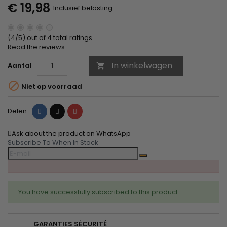
€ 19,98
Inclusief belasting
(4/5) out of 4 total ratings
Read the reviews
In winkelwagen
Aantal


Niet op voorraad
Delen
Tweet
Pinterest
Delen
Ask about the product on WhatsApp
Subscribe To When In Stock
You have successfully subscribed to this product
GARANTIES SÉCURITÉ