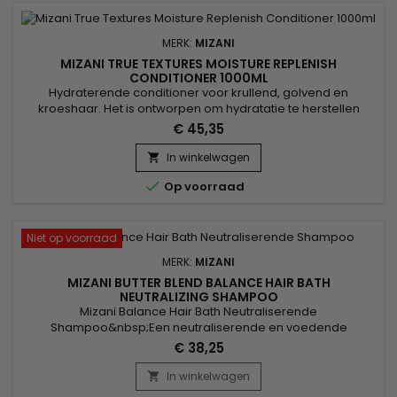
MERK:
MIZANI
MIZANI TRUE TEXTURES MOISTURE REPLENISH
CONDITIONER 1000ML
Hydraterende conditioner voor krullend, golvend en
kroeshaar. Het is ontworpen om hydratatie te herstellen
terwijl de hanteerbaarheid en elasticiteit van het haar
€ 45,35
verbeterd worden. Geformuleerd met kokosolie en olijfolie,
bekend om hun hydraterende en voedende eigenschappen,
In winkelwagen

die het haar sterker en beter gevoed maken.&nbsp; Mizani

Op voorraad
Moisture Replenish...
Niet op voorraad
MERK:
MIZANI
MIZANI BUTTER BLEND BALANCE HAIR BATH
NEUTRALIZING SHAMPOO
Mizani Balance Hair Bath Neutraliserende
Shampoo&nbsp;Een neutraliserende en voedende
shampoo met een roze indicator, die de resterende
€ 38,25
ontkrullingsresten toont die gereinigd moeten worden.
&nbsp; De samenstelling uit honing in combinatie met
In winkelwagen

proteïnes zorgt voor een verbeterde hydratatie. &nbsp; Het