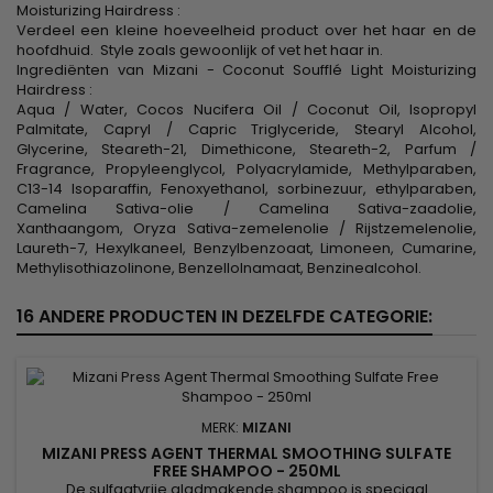
Moisturizing Hairdress :
Verdeel een kleine hoeveelheid product over het haar en de
hoofdhuid. Style zoals gewoonlijk of vet het haar in.
Ingrediënten van Mizani - Coconut Soufflé Light Moisturizing
Hairdress :
Aqua / Water, Cocos Nucifera Oil / Coconut Oil, Isopropyl
Palmitate, Capryl / Capric Triglyceride, Stearyl Alcohol,
Glycerine, Steareth-21, Dimethicone, Steareth-2, Parfum /
Fragrance, Propyleenglycol, Polyacrylamide, Methylparaben,
C13-14 Isoparaffin, Fenoxyethanol, sorbinezuur, ethylparaben,
Camelina Sativa-olie / Camelina Sativa-zaadolie,
Xanthaangom, Oryza Sativa-zemelenolie / Rijstzemelenolie,
Laureth-7, Hexylkaneel, Benzylbenzoaat, Limoneen, Cumarine,
Methylisothiazolinone, Benzellolnamaat, Benzinealcohol.
16 ANDERE PRODUCTEN IN DEZELFDE CATEGORIE:
MERK:
MIZANI
MIZANI PRESS AGENT THERMAL SMOOTHING SULFATE
FREE SHAMPOO - 250ML
De sulfaatvrije gladmakende shampoo is speciaal