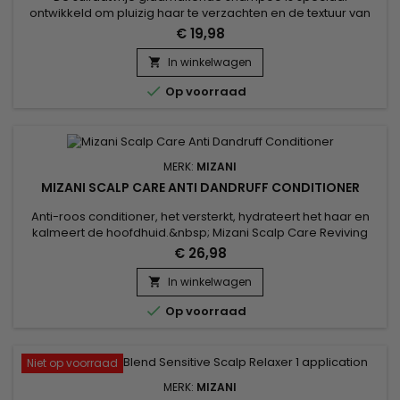
ontwikkeld om pluizig haar te verzachten en de textuur van
het haar te verbeteren, en hydrateert het haar intensief
€ 19,98
zonder het te verzwaren.&nbsp; Arganolie, bekend om zijn
herstellende en beschermende eigenschappen, versterkt
In winkelwagen

de haarvezel, terwijl agave-extract glans en soepelheid

Op voorraad
toevoegt. &nbsp;Mizani...
MERK:
MIZANI
MIZANI SCALP CARE ANTI DANDRUFF CONDITIONER
Anti-roos conditioner, het versterkt, hydrateert het haar en
kalmeert de hoofdhuid.&nbsp; Mizani Scalp Care Reviving
and Refreshing Antidandruff Conditioner stopt schilfering,
€ 26,98
bestrijdt roos, regenereert, hydrateert en verzacht haar en
hoofdhuid.&nbsp; Mizani Anti-Dandruff Conditioner is
In winkelwagen

geschikt voor alle haartypes en vermindert zichtbaar

Op voorraad
droogheid en...
Niet op voorraad
MERK:
MIZANI