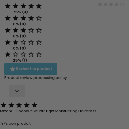





75% (3)





0% (0)





0% (0)





0% (0)





25% (1)

Review the product
Product review processing policy






Mizani - Coconut Souffl? Light Moisturizing Hairdress
Tr?s bon produit