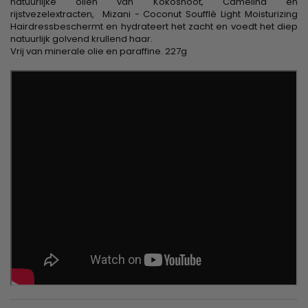
natuurlijke oliën van Kokosnoot, Camelina en
rijstvezelextracten, Mizani - Coconut Soufflé Light Moisturizing
Hairdressbeschermt en hydrateert het zacht en voedt het diep
natuurlijk golvend krullend haar.
Vrij van minerale olie en paraffine. 227g