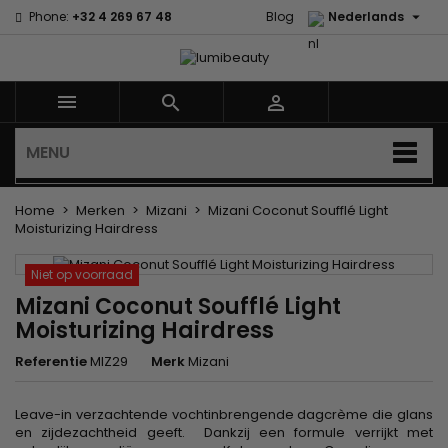

Phone:
+32 4 269 67 48
Blog
Nederlands



MENU
Home
Merken
Mizani
Mizani Coconut Soufflé Light
Moisturizing Hairdress
Niet op voorraad
Mizani Coconut Soufflé Light
Moisturizing Hairdress
Referentie
MIZ29
Merk
Mizani
Leave-in verzachtende vochtinbrengende dagcrème die glans
en zijdezachtheid geeft. Dankzij een formule verrijkt met