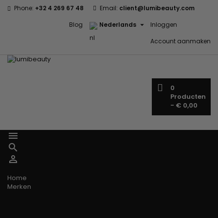
Phone:
+32 4 269 67 48
Email:
client@lumibeauty.com

Blog
Nederlands
Inloggen
Account aanmaken
0
Producten
-
€ 0,00



Menu
Home
Merken
60 secondes
Civic Cream
Em2h
Creme Of