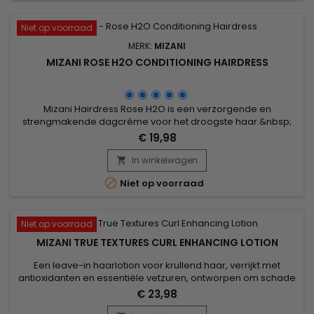
Niet op voorraad
MERK:
MIZANI
MIZANI ROSE H2O CONDITIONING HAIRDRESS
Mizani Hairdress Rose H2O is een verzorgende en
strengmakende dagcrème voor het droogste haar.&nbsp;
Verrijkt met het stimuleren van Rozemarijn extract en het
€ 19,98
intensiveren van Panthenol, je haar is diep gevoed en
beschermd aan de buitenkant.
In winkelwagen


Niet op voorraad
Niet op voorraad
MIZANI TRUE TEXTURES CURL ENHANCING LOTION
Een leave-in haarlotion voor krullend haar, verrijkt met
antioxidanten en essentiële vetzuren, ontworpen om schade
te herstellen, diep te hydrateren en de glans te
€ 23,98
herstellen.&nbsp; Mizani True Textures Curl Enhancing Lotion