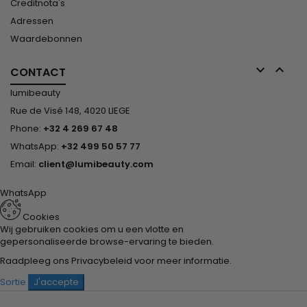
Creditnota's
Adressen
Waardebonnen


CONTACT
lumibeauty
Rue de Visé 148, 4020 LIEGE
Phone:
+32 4 269 67 48
WhatsApp:
+32 499 50 57 77
Email:
client@lumibeauty.com
WhatsApp
Cookies
Wij gebruiken cookies om u een vlotte en
gepersonaliseerde browse-ervaring te bieden.
Raadpleeg ons
Privacybeleid
voor meer informatie.
Sortie
J'accepte