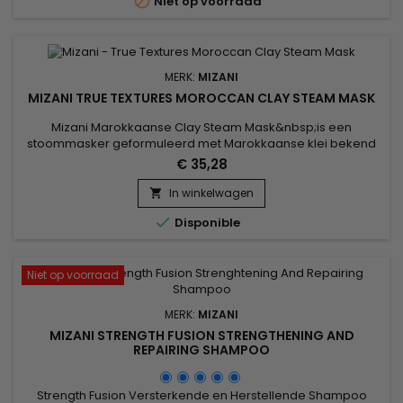

Niet op voorraad
voor alle...
MERK:
MIZANI
MIZANI TRUE TEXTURES MOROCCAN CLAY STEAM MASK
Mizani Marokkaanse Clay Steam Mask&nbsp;is een
stoommasker geformuleerd met Marokkaanse klei bekend
om zijn vele voordelen, zowel voor de huid als voor het
€ 35,28
haar.&nbsp; Verrijkt met Olijfolie, Marula en Kokos, het strijdt
tegen roos, zuivert de hoofdhuid, voedt, ontwart en definieert
In winkelwagen

je ware textuur.&nbsp; Na gebruik is het haar schoon en

Disponible
gehydrateerd.
Niet op voorraad
MERK:
MIZANI
MIZANI STRENGTH FUSION STRENGTHENING AND
REPAIRING SHAMPOO
Strength Fusion Versterkende en Herstellende Shampoo