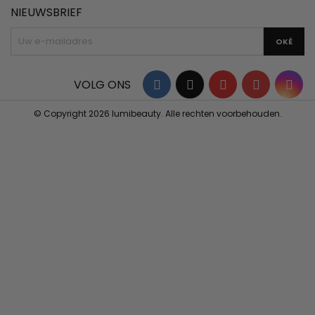
NIEUWSBRIEF
Facebook
Twitter
YouTube
Pinterest
Ins
VOLG ONS
© Copyright 2026 lumibeauty. Alle rechten voorbehouden.