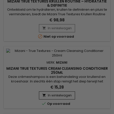
MIZANI TRUE TEXTURES KRULLEN ROUTINE – HYDRATATIE
& DEFINITIE
Ontwikkeld om te hydrateren, krullen te definiëren en pluis te
verminderen, biedt de Mizani True Textures Krullen Routine
een complete professionele verzorging voor krullend en
€ 98,98
kroeshaar. Deze routine combineert reiniging, verzorging en
styling om de vochtbalans te herstellen, de natuurlijke krul te
In winkelwagen

versterken en het haar beter handelbaar te maken....

Niet op voorraad
MERK:
MIZANI
MIZANI TRUE TEXTURES CREAM CLEANSING CONDITIONER
250ML
Deze crèmeshampoo is een behandeling voor krullend en
kroeshaar. In slechts één stap reinigt het diep terwijl het
onmiddellijk ontwart, vocht vasthoudt en de natuurlijke vorm
€ 15,28
van krullen benadrukt voor een zacht, aangenaam gevoel.
De unieke formule, verrijkt met Marula-, Olijf- en Kokosolie,
In winkelwagen

evenals antioxidanten, voedt intens zonder het gebruik van...

Op voorraad