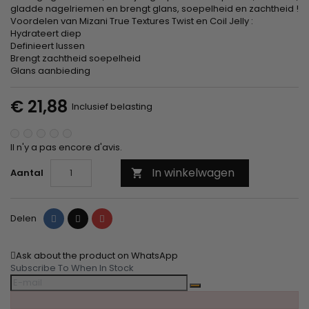
gladde nagelriemen en brengt glans, soepelheid en zachtheid !
Voordelen van Mizani True Textures Twist en Coil Jelly :
Hydrateert diep
Definieert lussen
Brengt zachtheid soepelheid
Glans aanbieding
€ 21,88
Inclusief belasting
Il n'y a pas encore d'avis.
In winkelwagen
Aantal

Delen
Tweet
Pinterest
Delen
Ask about the product on WhatsApp
Subscribe To When In Stock