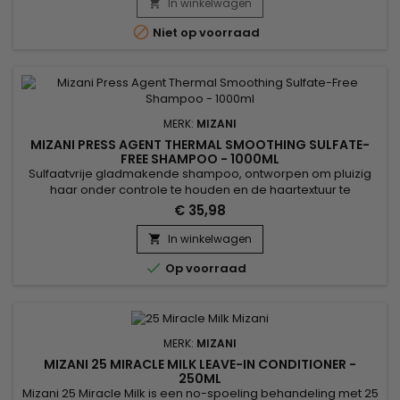
is perfect om krullen opnieuw te definiëren en het haar te
In winkelwagen

voeden.&nbsp; Anti-frizz, met een lichte textuur en

Niet op voorraad
gladmakende...
MERK:
MIZANI
MIZANI PRESS AGENT THERMAL SMOOTHING SULFATE-
FREE SHAMPOO - 1000ML
Sulfaatvrije gladmakende shampoo, ontworpen om pluizig
haar onder controle te houden en de haartextuur te
verbeteren. Verrijkt met arganolie, bekend om zijn
€ 35,98
herstellende en beschermende eigenschappen, versterkt
het de haarvezel. Agave-extract zorgt voor glans en
In winkelwagen

flexibiliteit zonder te verzwaren. Mizani Press Agent Thermal

Op voorraad
Smoothing Sulfate Free...
MERK:
MIZANI
MIZANI 25 MIRACLE MILK LEAVE-IN CONDITIONER -
250ML
Mizani 25 Miracle Milk is een no-spoeling behandeling met 25