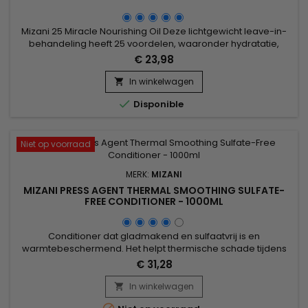
Mizani 25 Miracle Nourishing Oil Deze lichtgewicht leave-in-
behandeling heeft 25 voordelen, waaronder hydratatie,
styling en bescherming voor alle haartypes. &nbsp;MIZANI 25
€ 23,98
Miracle Nourishing Oil is een 99% biologisch afbreekbare
formule met natuurlijke oliën van Kokosolie, Olijfolie,
In winkelwagen

Zonnebloem en Jojoba.

Disponible
Niet op voorraad
MERK:
MIZANI
MIZANI PRESS AGENT THERMAL SMOOTHING SULFATE-
FREE CONDITIONER - 1000ML
Conditioner dat gladmakend en sulfaatvrij is en
warmtebeschermend. Het helpt thermische schade tijdens
het stylen te voorkomen, terwijl het werkt om het haar glad te
€ 31,28
maken en pluizen te verminderen. Cannabis Sativa-olie biedt
intense hydratatie zonder te verzwaren, terwijl
In winkelwagen

pepermuntolie de hoofdhuid verfrist en revitaliseert. Geschikt