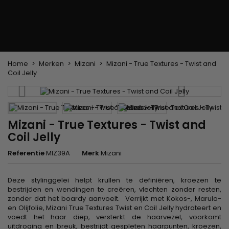
Pruiken en haarstukken
Clip-on Extensies
Natuurlijke Pruiken
Lont verdelers
Synthetische Pruiken
Top Closures
Haarstukjes
Keratine extensions
Home
Merken
Mizani
Mizani - True Textures - Twist and
Coil Jelly
Mizani - True Textures - Twist and
Coil Jelly
Referentie
MIZ39A
Merk
Mizani
Deze stylinggelei helpt krullen te definiëren, kroezen te
bestrijden en wendingen te creëren, vlechten zonder resten,
zonder dat het boardy aanvoelt. Verrijkt met Kokos-, Marula-
en Olijfolie, Mizani True Textures Twist en Coil Jelly hydrateert en
voedt het haar diep, versterkt de haarvezel, voorkomt
uitdroging en breuk, bestrijdt gespleten haarpunten, kroezen,