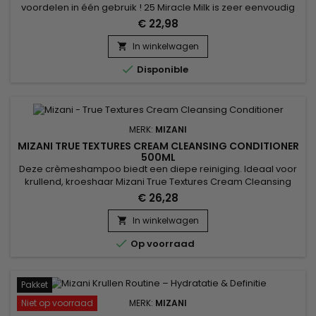
voordelen in één gebruik ! 25 Miracle Milk is zeer eenvoudig
in gebruik en helpt soepel te ontrafelen en breekt te
€ 22,98
verminderen, beschermt tegen vocht en hitte.&nbsp; Zonder
sulfaten, zonder alcohol, parabenen, minerale olie,
In winkelwagen

hydrateert en geeft het haar flexibiliteit terwijl het glans en...

Disponible
MERK:
MIZANI
MIZANI TRUE TEXTURES CREAM CLEANSING CONDITIONER
500ML
Deze crèmeshampoo biedt een diepe reiniging. Ideaal voor
krullend, kroeshaar Mizani True Textures Cream Cleansing
Conditioner verwijdert onzuiverheden, ontwart krullend haar
€ 26,28
in één stap, houdt vocht vast en krult de natuurlijke vorm voor
een tastbare textuur. Verrijkt met voedende Marula-, Olijf- en
In winkelwagen

Kokosolie en antioxidanten.&nbsp; Zonder siliconen...

Op voorraad
Pakket
Niet op voorraad
MERK:
MIZANI