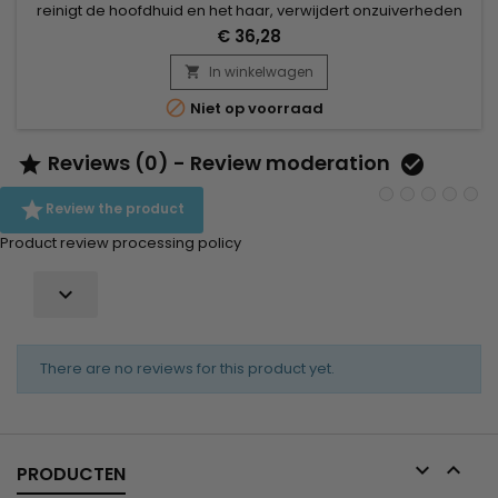
reinigt de hoofdhuid en het haar, verwijdert onzuiverheden
terwijl het hydrateert, pluizig haar onder controle houdt en
€ 36,28
fragiel haar versterkt. De versterkende formule richt zich op
haar dat verzwakt is en beschadigd is door overmatige hitte,
In winkelwagen

chemische processen of algemene slijtage. Ideaal na...

Niet op voorraad
Reviews (0) - Review moderation



Review the product
Product review processing policy

There are no reviews for this product yet.


PRODUCTEN