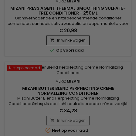
MERK:
MIZANI
MIZANI PRESS AGENT THERMAL SMOOTHING SULFATE-
FREE CONDITIONER - 250ML
Glansverhogende en hittebeschermende conditioner
combineert cannabis sativa zaadolie en pepermuntolie voor
revitaliserende haarverzorging. Het beschermt tegen
€ 20,98
thermische schade tijdens het stylen, terwijl het het haar glad
maakt en frizz vermindert. Cannabis sativa olie biedt intense
In winkelwagen

hydratatie zonder het haar te verzwaren, terwijl

Op voorraad
pepermuntolie...
Niet op voorraad
MERK:
MIZANI
MIZANI BUTTER BLEND PERPHECTING CREME
NORMALIZING CONDITIONER
Mizani Butter Blend Perphecting Creme Normalizing
Conditioner&nbsp;Is een licht neutraliserende crème verrijkt
met Honing, Karitéboter, Cacao en versterkende ceramiden.
€ 34,28
Vereenvoudigt ontwarring en minimaliseert
onderbrekingen.&nbsp; Het voedt de hoofdhuid en het
In winkelwagen

haar.&nbsp; Het is een bondgenoot van de neutraliserende

Niet op voorraad
shampoo.&nbsp; Herstelt het...