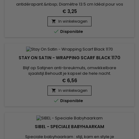
antidérapant.&nbsp; Diamètre 13.5 cm Idéal pour vos
colorations, lissages etc...
€ 3,25
In winkelwagen


Disponible
STAY ON SATIN - WRAPPING SCARF BLACK 1170
Blijf op Satijnen anti-breukmuts, omwikkelbare
sjaalstijl.Behoudt je kapsel de hele nacht.
€ 6,56
In winkelwagen


Disponible
SIBEL - SPECIALE BABYHAARKAM
Speciale babyhaarkam : stijl, kam en style je