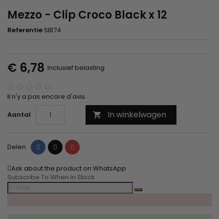
Mezzo - Clip Croco Black x 12
Referentie
SIB74
€ 6,78
Inclusief belasting
Il n'y a pas encore d'avis.
In winkelwagen
Aantal

Delen
Tweet
Pinterest
Delen
Ask about the product on WhatsApp
Subscribe To When In Stock