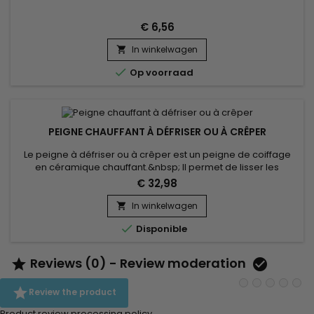
€ 6,56
In winkelwagen


Op voorraad
PEIGNE CHAUFFANT À DÉFRISER OU À CRÊPER
Le peigne à défriser ou à crêper est un peigne de coiffage
en céramique chauffant.&nbsp; Il permet de lisser les
cheveux, d'assouplir les racines de lisser les cheveux courts
€ 32,98
au plus près de la racine sans se brûler et apporter du
mouvement, de rafraîchir les bordures d’un brushing, de
In winkelwagen

décoller les racines pour apporter du volume.&nbsp; 100%

Disponible
céramique...
Reviews (0) - Review moderation



Review the product
Product review processing policy