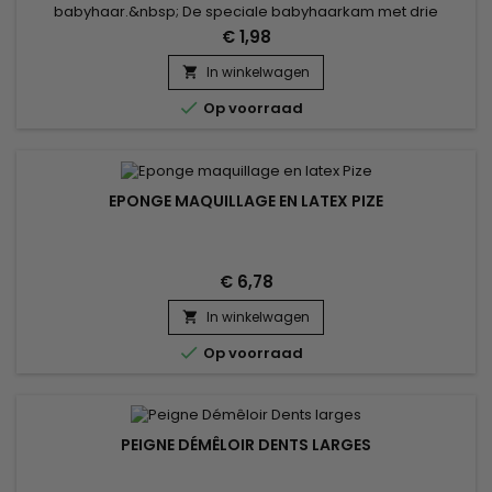
babyhaar.&nbsp; De speciale babyhaarkam met drie
verschillende koppen helpt je je weerbarstige kleine haar te
€ 1,98
stylen zoals jij dat wilt en met gemak.
In winkelwagen


Op voorraad
EPONGE MAQUILLAGE EN LATEX PIZE
€ 6,78
In winkelwagen


Op voorraad
PEIGNE DÉMÊLOIR DENTS LARGES