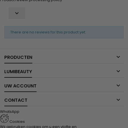

There are no reviews for this product yet.

PRODUCTEN

LUMIBEAUTY

UW ACCOUNT

CONTACT
WhatsApp
Cookies
Wij gebruiken cookies om u een vlotte en