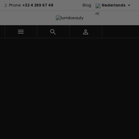

Phone:
+32 4 269 67 48
Blog
Nederlands



Menu
Home
Merken
60 secondes
Civic Cream
Em2h
Creme Of
Affirm
Nature
Alikay
Palmers
Curls
Izzy Coiffe
Naturals
Premium
CurlyWorld
Jessicurl
Agadir
Keratin Caviar
Dark and
Kee Mee koreaans
Ambi Skin
PureScalp Hair
Lovely
smoothing
Care
Spa
Design
KeraCare
ApHogee
Rafete Skin
Essentials
Keraplex
As I Am
Shea Moisture
DevaCurl
Kinky Curly
Avlon Texture
Shea Moisture
Dudu-Osun
Lyscia Tanin
Release
- KIDS
Eco Styler
Gladmakend
Babyliss Pro
Sibel
EM2H
Makari de Suisse
Biopeptides -
Skin Light
EM2H
Makari Bebe Care