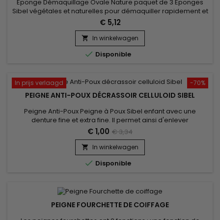
Eponge Démaquillage Ovale Nature paquet de 3 Eponges
Sibel végétales et naturelles pour démaquiller rapidement et
efficacement. Ces éponges servent parfaitement à enlever
€ 5,12
les masques faciaux. Paquet de trois
In winkelwagen


Disponible
In prijs verlaagd
-70%
PEIGNE ANTI-POUX DÉCRASSOIR CELLULOID SIBEL
Peigne Anti-Poux Peigne à Poux Sibel enfant avec une
denture fine et extra fine. Il permet ainsi d'enlever
efficacement les lentes et les poux de tous types de
€ 1,00
€ 3,34
cheveux,&nbsp;même&nbsp;les plus fins.&nbsp; Vous
pourrez ainsi calmer les démangeaisons du cuir chevelu. Un
In winkelwagen

incontournable en cas d'invasion massive de parasites

Disponible
PEIGNE FOURCHETTE DE COIFFAGE