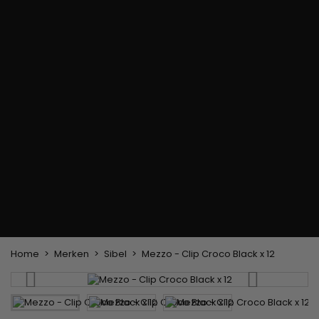
Haarkleuringsborstel
Stylingsuitrusting
Haaraccessoires
Borstels & Kammen
Helm en Haardroger
Hoeden & Sjaals
Föhn wasborstel
Stijltangen
Hoofdband en
Platte borstel en
Krultangen
haarclips
ontklitter
Haarspelden
Styling kam
Kam voor het
ontkrullen en
touperen
Blower borstel
Weven en lonten
Braziliaanse weefwerken
Pruiken en haarstukken
Clip-on Extensies
Natuurlijke Pruiken
Lont verdelers
Synthetische Pruiken
Top Closures
Haarstukjes
Keratine extensions
Home
Merken
Sibel
Mezzo - Clip Croco Black x 12