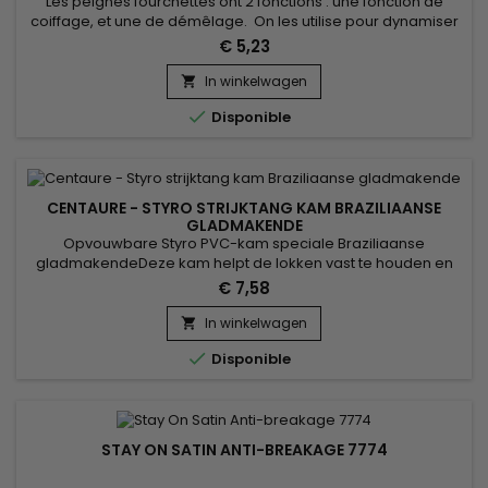
Les peignes fourchettes ont 2 fonctions : une fonction de
coiffage, et une de démêlage. On les utilise pour dynamiser
une mise en pli en touche finale ou pour tranformer des
€ 5,23
boucles en waves. Vraiment idéal pour les chevelures
bouclées !
In winkelwagen


Disponible
CENTAURE - STYRO STRIJKTANG KAM BRAZILIAANSE
GLADMAKENDE
Opvouwbare Styro PVC-kam speciale Braziliaanse
gladmakendeDeze kam helpt de lokken vast te houden en
vergemakkelijkt het rechttrekken. Zorgt ervoor dat het haar
€ 7,58
niet in de war raakt tijdens het rechttrekken.
In winkelwagen


Disponible
STAY ON SATIN ANTI-BREAKAGE 7774