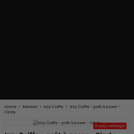
Haarkleuringsborstel
Stylingsuitrusting
Haaraccessoires
Borstels & Kammen
Helm en Haardroger
Hoeden & Sjaals
Föhn wasborstel
Stijltangen
Hoofdband en
Platte borstel en
Krultangen
haarclips
ontklitter
Haarspelden
Styling kam
Kam voor het
ontkrullen en
touperen
Blower borstel
Weven en lonten
Braziliaanse weefwerken
Pruiken en haarstukken
Clip-on Extensies
Natuurlijke Pruiken
Lont verdelers
Synthetische Pruiken
Top Closures
Haarstukjes
Keratine extensions
Home
Merken
Izzy Coiffe
Izzy Coiffe - prêt à poser -
Cindy
In prijs verlaagd