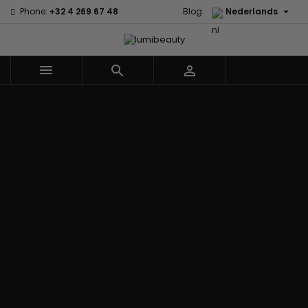

Phone:
+32 4 269 67 48
Blog
Nederlands



Menu
Home
Merken
60 secondes
Civic Cream
Em2h
Creme Of
Affirm
Nature
Alikay
Palmers
Curls
Izzy Coiffe
Naturals
Premium
CurlyWorld
Jessicurl
Agadir
Keratin Caviar
Dark and
Kee Mee koreaans
Ambi Skin
PureScalp Hair
Lovely
smoothing
Care
Spa
Design
KeraCare
ApHogee
Rafete Skin
Essentials
Keraplex
As I Am
Shea Moisture
DevaCurl
Kinky Curly
Avlon Texture
Shea Moisture
Dudu-Osun
Lyscia Tanin
Release
- KIDS
Eco Styler
Gladmakend
Babyliss Pro
Sibel
EM2H
Makari de Suisse
Biopeptides -
Skin Light
EM2H
Makari Bebe Care