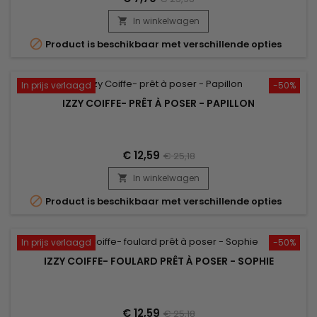
geven! Ongeëvenaard comfort en een prachtige afwerking.
Wordt geleverd met een sieraad voor een elegante look.
In winkelwagen


Product is beschikbaar met verschillende opties
In prijs verlaagd
-50%
IZZY COIFFE- PRÊT À POSER - PAPILLON
€ 12,59
€ 25,18
In winkelwagen


Product is beschikbaar met verschillende opties
In prijs verlaagd
-50%
IZZY COIFFE- FOULARD PRÊT À POSER - SOPHIE
€ 12,59
€ 25,18