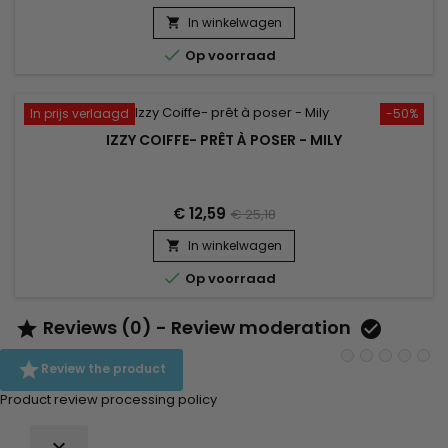
In winkelwagen


Op voorraad
In prijs verlaagd
-50%
IZZY COIFFE- PRÊT À POSER - MILY
€ 12,59
€ 25,18
In winkelwagen


Op voorraad
Reviews (0) - Review moderation



Review the product
Product review processing policy
