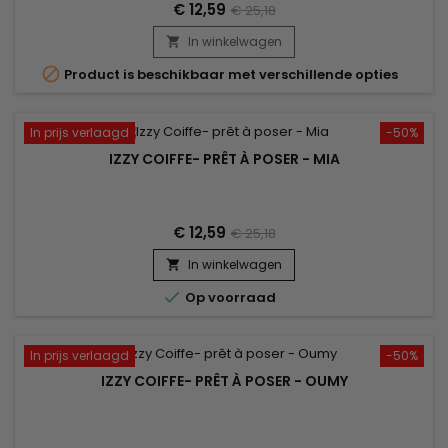
€ 12,59
€ 25,18
In winkelwagen


Product is beschikbaar met verschillende opties
In prijs verlaagd
-50%
IZZY COIFFE- PRÊT À POSER - MIA
€ 12,59
€ 25,18
In winkelwagen


Op voorraad
In prijs verlaagd
-50%
IZZY COIFFE- PRÊT À POSER - OUMY