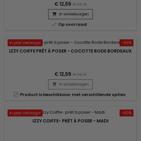
€ 12,59
€ 25,18
In winkelwagen


Op voorraad
In prijs verlaagd
-50%
IZZY COIFFE PRÊT À POSER - COCOTTE RODE BORDEAUX
€ 12,59
€ 25,18
In winkelwagen


Product is beschikbaar met verschillende opties
In prijs verlaagd
-50%
IZZY COIFFE- PRÊT À POSER - MADI