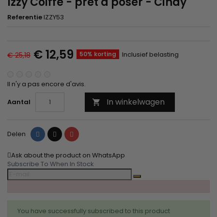
Izzy Coiffe - prêt à poser - Cindy
Referentie
IZZY53
€ 12,59
50% korting
Inclusief belasting
€ 25,18
Il n'y a pas encore d'avis.
In winkelwagen
Aantal

Delen
Tweet
Pinterest
Delen
Ask about the product on WhatsApp
Subscribe To When In Stock
You have successfully subscribed to this product