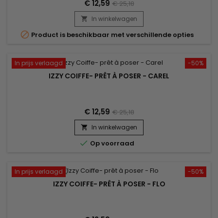
€ 12,59
€ 25,18
In winkelwagen


Product is beschikbaar met verschillende opties
In prijs verlaagd
-50%
IZZY COIFFE- PRÊT À POSER - CAREL
€ 12,59
€ 25,18
In winkelwagen


Op voorraad
In prijs verlaagd
-50%
IZZY COIFFE- PRÊT À POSER - FLO