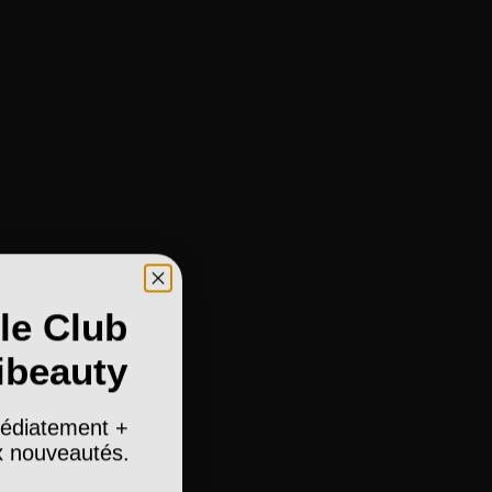
le Club
ibeauty
édiatement +
ux nouveautés.