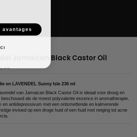
s avantages
CI
ndel Jamaican Black Castor Oil
y isle
lie en LAVENDEL Sunny Isle 236 ml
avendel van Jamaican Black Castor Oil is ideaal voor droog en
 beschouwd als de meest polyvalente essence in aromatherapie.
icum en antidepressivum met een ontsmettende en kalmerende
stige invloed op een droge huid of een huid met neiging tot acne
ecia.