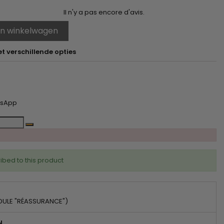
Il n'y a pas encore d'avis.
In winkelwagen
t verschillende opties
tsApp
ibed to this product
DULE "RÉASSURANCE")
N