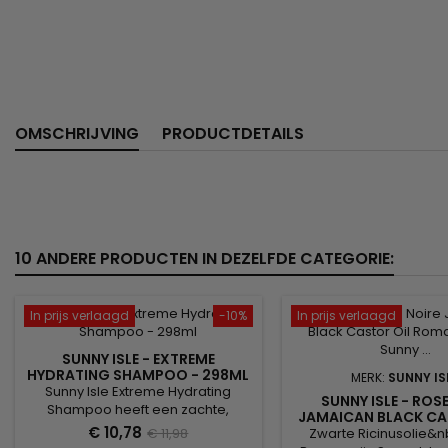
OMSCHRIJVING
PRODUCTDETAILS
10 ANDERE PRODUCTEN IN DEZELFDE CATEGORIE:
In prijs verlaagd
-10%
In prijs verlaagd
SUNNY ISLE - EXTREME
HYDRATING SHAMPOO - 298ML
MERK:
SUNNY IS
Sunny Isle Extreme Hydrating
SUNNY ISLE - RO
Shampoo heeft een zachte,
JAMAICAN BLACK CA
effectieve formule verrijkt met
€ 10,78
€ 11,98
Zwarte Ricinusolie&n
bevochtigingsmiddelen en