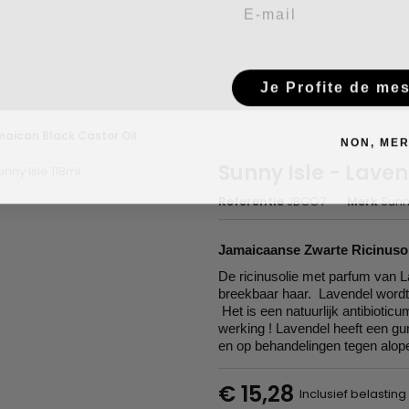
Email
Je Profite de me
maican Black Castor Oil
NON, MER
Sunny Isle - Lave
Referentie
JBCO7
Merk
Sunn
Jamaicaanse Zwarte Ricinuso
De ricinusolie met parfum van L
breekbaar haar. Lavendel wordt
Het is een natuurlijk antibiot
werking ! Lavendel heeft een gun
en op behandelingen tegen alop
€ 15,28
Inclusief belasting