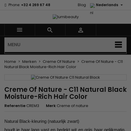

Phone:
+32 4 269 67 48
Blog
Nederlands



MENU
Home
Merken
Creme Of Nature
Creme Of Nature - C11
Natural Black Moisture-Rich Hair Color
Creme Of Nature - C11 Natural Black
Moisture-Rich Hair Color
Referentie
CREM3
Merk
Creme of nature
Natural Black-kleuring (natuurlijk zwart)
houdt je haar lang vast en bedekt wit en grijs haar gelijkmatig.