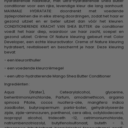
hydraterende haarkleur, met ultra-hydraterende Shea Butter
conditioner voor een rijke, levendige kleur die lang aanhoudt.
MAXIMALE HYDRATATIE: doordrenkt met voedende
zijdeproteïnen die in elke streng doordringen, zodat het haar er
gezond uitziet en er beter uitziet dan vóór het kleuren.
CONDITIONERENDE KRACHT VAN SHEA BUTTER: de conditioner
voedt het haar diep, waardoor uw haar zacht, soepel en
gezond uitziet. Crème Of Nature kleuring gebeurt met Color
Developer, een echte kleuractivator. Creme of Nature kleuring
hydrateert, revitaliseert en beschermt je haar. Deze kleuring
bevat:
- een kleuronthuller
- een voedende kleurcrèmegel
- een ultra-hydraterende Mango Shea Butter Conditioner
Ingrediënten :
Aqua (Water), Cetearylalcohol, glycerine,
behentrimoniumchloride, Parfum, amodimethicon, argania
spinosa Pitolie, cocos nucifera-olie, mangifera indica
zaadboter, butyrospermum parkii-boter, gehydrolyseerde
zijde, zijde-aminozuren, panthenol, cera alba, octyldodecanol,
isopropyl alcohol, trideceth -12, cetrimoniumchloride,
natriumbenzotriazolyl, butylfenolsulfonaat, buteth - 3,