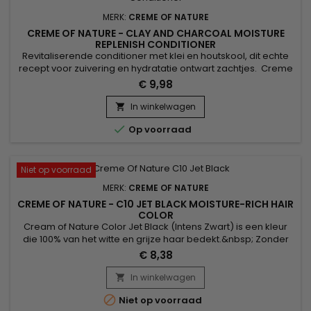
MERK:
CREME OF NATURE
CREME OF NATURE - CLAY AND CHARCOAL MOISTURE
REPLENISH CONDITIONER
Revitaliserende conditioner met klei en houtskool, dit echte
recept voor zuivering en hydratatie ontwart zachtjes. Creme
of Nature Clay en Charcoal Moisture Resplenish Conditioner
€ 9,98
is ontwikkeld om de natuurlijke conditie van het haar aan te
vullen en te herstellen. Verrijkt met panthenol, klei, actieve
In winkelwagen

kool en arganolie, biedt Crème of Nature...

Op voorraad
Niet op voorraad
MERK:
CREME OF NATURE
CREME OF NATURE - C10 JET BLACK MOISTURE-RICH HAIR
COLOR
Cream of Nature Color Jet Black (Intens Zwart) is een kleur
die 100% van het witte en grijze haar bedekt.&nbsp; Zonder
ammoniak, stimuleert Cream of Nature de intensiteit van de
€ 8,38
kleur van uw haar en verbetert zichtbaar de gebruikskwaliteit
na gebruik.&nbsp; Het garandeert een optimaal comfort van
In winkelwagen

de hoofdhuid en zorgt voor een rijke en duurzame...

Niet op voorraad