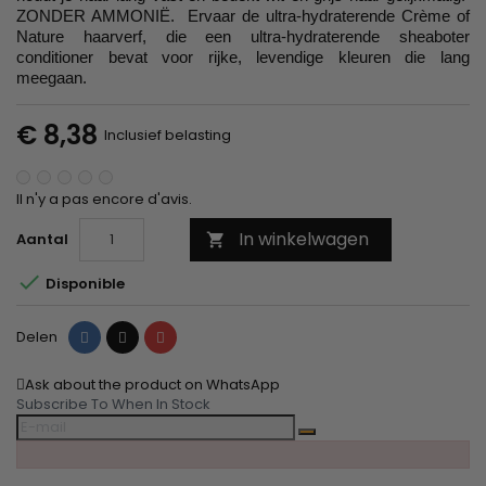
ZONDER AMMONIË. Ervaar de ultra-hydraterende Crème of
Nature haarverf, die een ultra-hydraterende sheaboter
conditioner bevat voor rijke, levendige kleuren die lang
meegaan.
€ 8,38
Inclusief belasting
Il n'y a pas encore d'avis.
In winkelwagen
Aantal


Disponible
Delen
Tweet
Pinterest
Delen
Ask about the product on WhatsApp
Subscribe To When In Stock