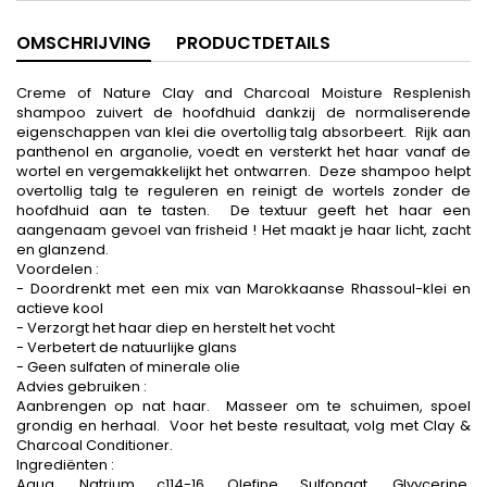
OMSCHRIJVING
PRODUCTDETAILS
Creme of Nature Clay and Charcoal Moisture Resplenish
shampoo zuivert de hoofdhuid dankzij de normaliserende
eigenschappen van klei die overtollig talg absorbeert. Rijk aan
panthenol en arganolie, voedt en versterkt het haar vanaf de
wortel en vergemakkelijkt het ontwarren. Deze shampoo helpt
overtollig talg te reguleren en reinigt de wortels zonder de
hoofdhuid aan te tasten. De textuur geeft het haar een
aangenaam gevoel van frisheid ! Het maakt je haar licht, zacht
en glanzend.
Voordelen :
- Doordrenkt met een mix van Marokkaanse Rhassoul-klei en
actieve kool
- Verzorgt het haar diep en herstelt het vocht
- Verbetert de natuurlijke glans
- Geen sulfaten of minerale olie
Advies gebruiken :
Aanbrengen op nat haar. Masseer om te schuimen, spoel
grondig en herhaal. Voor het beste resultaat, volg met Clay &
Charcoal Conditioner.
Ingrediënten :
Aqua, Natrium c114-16 Olefine Sulfonaat, Glyycerine,