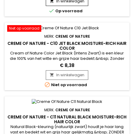
vullen en te herstellen. Verrijkt met panthenol, klei, actieve
In winkelwagen

kool en arganolie, biedt Crème of Nature...

Op voorraad
Niet op voorraad
MERK:
CREME OF NATURE
CREME OF NATURE - C10 JET BLACK MOISTURE-RICH HAIR
COLOR
Cream of Nature Color Jet Black (Intens Zwart) is een kleur
die 100% van het witte en grijze haar bedekt.&nbsp; Zonder
ammoniak, stimuleert Cream of Nature de intensiteit van de
€ 8,38
kleur van uw haar en verbetert zichtbaar de gebruikskwaliteit
na gebruik.&nbsp; Het garandeert een optimaal comfort van
In winkelwagen

de hoofdhuid en zorgt voor een rijke en duurzame...

Niet op voorraad
MERK:
CREME OF NATURE
CREME OF NATURE - C11 NATURAL BLACK MOISTURE-RICH
HAIR COLOR
Natural Black-kleuring (natuurlijk zwart) houdt je haar lang
vast en bedekt wit en grijs haar gelijkmatig.&nbsp; ZONDER