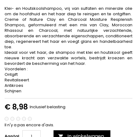
Klei- en Houtskoolshampoo, vrij van sulfaten en minerale olie
om de hoofdhuid en het haar diep te reinigen en te ontgiften.
Creme of Nature Clay en Charcoal Moisture Resplenish
Shampoo, geformuleerd met een mix van Clay, Moroccan
Rhassoul en Charcoal, met natuurlijke verzachtende,
absorberende en verzachtende eigenschappen, conditioneert
diep, regenereert het haar en voegt glans en handelbaarheid
toe.
Ideaal voor vet haar, de shampoo met klei en houtskool geeft
nieuwe kracht aan verzwakte wortels, bestrijdt kroezen en
bevordert de bescherming van het haar.
Voordelen :
Ontgift
Revitaliseert
Antikroes
Schijnen
€ 8,98
Inclusief belasting
Il n'y a pas encore d'avis.
In winkelwagen
Aantal
