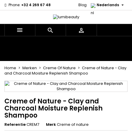

Phone:
+32 4 269 67 48
Blog
Nederlands



Menu
Home
Merken
Haarverzorging
Lichaams- en gezichtsverzorging
Kinderen
Accessoires
Weven en lonten
Home
Merken
Creme Of Nature
Creme of Nature - Clay
and Charcoal Moisture Replenish Shampoo
Creme of Nature - Clay and
Charcoal Moisture Replenish
Shampoo
Referentie
CREM7
Merk
Creme of nature