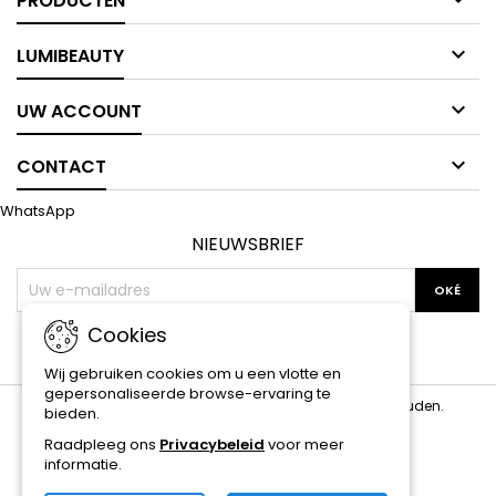
PRODUCTEN

LUMIBEAUTY

UW ACCOUNT

CONTACT
WhatsApp
NIEUWSBRIEF
Cookies
Facebook
Twitter
YouTube
Pinterest
Instagram
Wij gebruiken cookies om u een vlotte en
gepersonaliseerde browse-ervaring te
© Copyright 2026 lumibeauty. Alle rechten voorbehouden.
bieden.
Raadpleeg ons
Privacybeleid
voor meer
informatie.