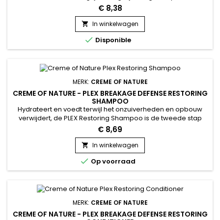
AMMONIË.&nbsp; Ervaar de ultra-hydraterende Crème of
€ 8,38
Nature haarverf, die een ultra-hydraterende sheaboter
conditioner bevat voor rijke, levendige kleuren die lang
In winkelwagen

meegaan.

Disponible
MERK:
CREME OF NATURE
CREME OF NATURE - PLEX BREAKAGE DEFENSE RESTORING
SHAMPOO
Hydrateert en voedt terwijl het onzuiverheden en opbouw
verwijdert, de PLEX Restoring Shampoo is de tweede stap
naar gezonder haar. Verwijder onzuiverheden en zware
€ 8,69
opbouw terwijl het haar krachtiger wordt*. Productvoordelen
:Bevat Ricinusolie en ArganolieReinigt diepHelpt bij het
In winkelwagen

gemakkelijk ontwarrenMaakt de haarschubben gladPerfect

Op voorraad
voor het versterken...
MERK:
CREME OF NATURE
CREME OF NATURE - PLEX BREAKAGE DEFENSE RESTORING