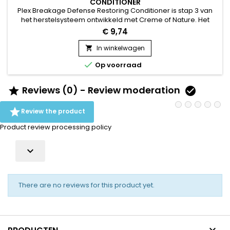
CONDITIONER
Plex Breakage Defense Restoring Conditioner is stap 3 van
het herstelsysteem ontwikkeld met Creme of Nature. Het
haar wordt zowel van binnen als van buiten hersteld dankzij
€ 9,74
de infusie van castor- en arganolie. Het sluit vocht in en
beschermt het haar in de diepte. De conditioner is de laatste
In winkelwagen

stap in een vochtinbrengende routine, ideaal voor droog

Op voorraad
haar...
Reviews (0) - Review moderation



Review the product
Product review processing policy

There are no reviews for this product yet.
