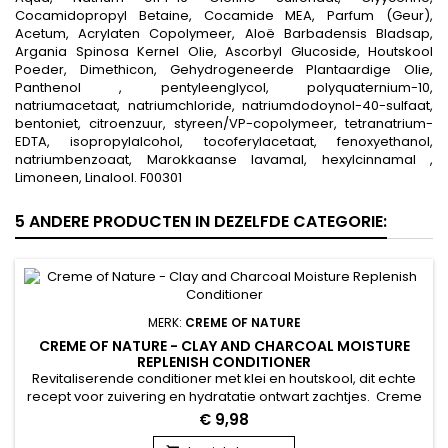
Cocamidopropyl Betaine, Cocamide MEA, Parfum (Geur),
Acetum, Acrylaten Copolymeer, Aloë Barbadensis Bladsap,
Argania Spinosa Kernel Olie, Ascorbyl Glucoside, Houtskool
Poeder, Dimethicon, Gehydrogeneerde Plantaardige Olie,
Panthenol , pentyleenglycol, polyquaternium-10,
natriumacetaat, natriumchloride, natriumdodoynol-40-sulfaat,
bentoniet, citroenzuur, styreen/VP-copolymeer, tetranatrium-
EDTA, isopropylalcohol, tocoferylacetaat, fenoxyethanol,
natriumbenzoaat, Marokkaanse lavamal, hexylcinnamal ,
Limoneen, Linalool. F00301
5 ANDERE PRODUCTEN IN DEZELFDE CATEGORIE:
MERK:
CREME OF NATURE
CREME OF NATURE - CLAY AND CHARCOAL MOISTURE
REPLENISH CONDITIONER
Revitaliserende conditioner met klei en houtskool, dit echte
recept voor zuivering en hydratatie ontwart zachtjes. Creme
of Nature Clay en Charcoal Moisture Resplenish Conditioner
€ 9,98
is ontwikkeld om de natuurlijke conditie van het haar aan te