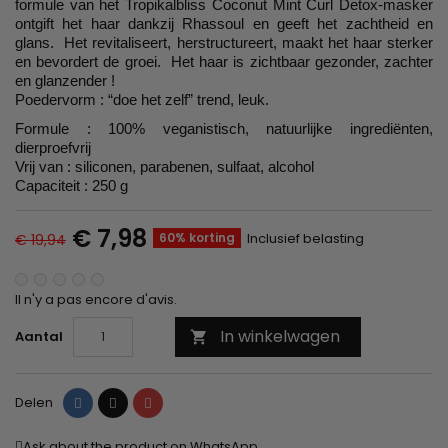
formule van het Tropikalbliss Coconut Mint Curl Detox-masker
ontgift het haar dankzij Rhassoul en geeft het zachtheid en
glans. Het revitaliseert, herstructureert, maakt het haar sterker
en bevordert de groei. Het haar is zichtbaar gezonder, zachter
en glanzender !
Poedervorm : “doe het zelf” trend, leuk.
Formule : 100% veganistisch, natuurlijke ingrediënten,
dierproefvrij
Vrij van : siliconen, parabenen, sulfaat, alcohol
Capaciteit : 250 g
€ 7,98
60% korting
Inclusief belasting
€ 19,94
Il n'y a pas encore d'avis.
In winkelwagen
Aantal

Delen
Tweet
Pinterest
Delen
Ask about the product on WhatsApp