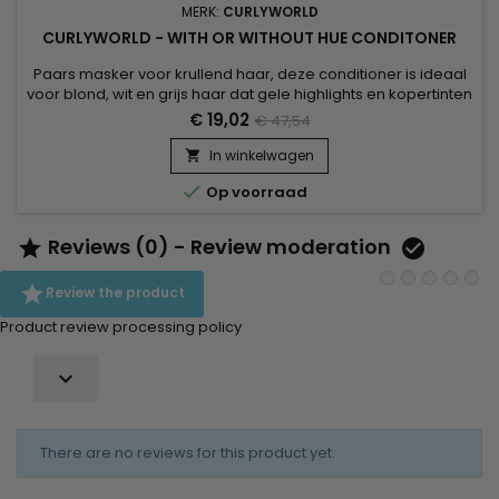
MERK:
CURLYWORLD
CURLYWORLD - WITH OR WITHOUT HUE CONDITONER
Paars masker voor krullend haar, deze conditioner is ideaal
voor blond, wit en grijs haar dat gele highlights en kopertinten
wil neutraliseren. Deze rijke formule op basis van blauwe en
€ 19,02
€ 47,54
paarse pigmenten doordrenkt de haarvezel om valse gele
highlights te elimineren, terwijl deze wordt gevoed.
In winkelwagen

Curlyworld With of Whithout Hue beschermt tegen oxidatie,...

Op voorraad
Reviews (0) - Review moderation



Review the product
Product review processing policy

There are no reviews for this product yet.