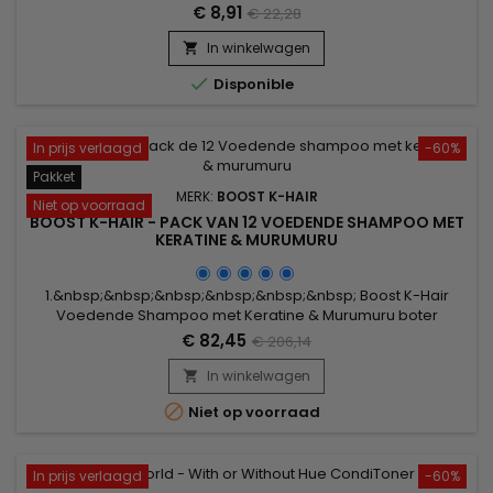
gladmakende en ontkrullende
€ 8,91
€ 22,28
behandelingen.&nbsp;&nbsp;Keraplex is het additief dat uw
haar opnieuw doet opleven en het beschermt tegen
In winkelwagen

afbreken, droogheid en poreusheid.&nbsp; Voeg nu

Disponible
KERAPLEX toe aan uw bereiding, zodat uw haar herstelt,...
In prijs verlaagd
-60%
Pakket
MERK:
BOOST K-HAIR
Niet op voorraad
BOOST K-HAIR - PACK VAN 12 VOEDENDE SHAMPOO MET
KERATINE & MURUMURU
1.&nbsp;&nbsp;&nbsp;&nbsp;&nbsp;&nbsp; Boost K-Hair
Voedende Shampoo met Keratine & Murumuru boter
Shampoo zonder sulfaten die het haar in alle zachtheid wast
€ 82,45
€ 206,14
en voedt. Deze uiterst zachte formule is verrijkt met keratine
om het haar te revitaliseren en te hydrateren.&nbsp; Het
In winkelwagen

verlengt de duur van uw Brazilian straightening ! Maakt het

Niet op voorraad
haar...
In prijs verlaagd
-60%