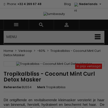

Phone:
+32 4 269 67 48
Blog
Nederlands



MENU
Home
Verkoop
-60%
Tropikalbliss - Coconut Mint Curl
Detox Masker
In prijs verlaagd
Tropikalbliss - Coconut Mint Curl
Detox Masker
Referentie
BLISS4
Merk
Tropikalbliss
Dit ontgiftende en revitaliserende kleimasker versterkt je haar
van binnenuit, herstelt, hydrateert en beschermt het haar. De