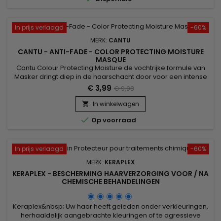
In prijs verlaagd
-60%
MERK:
CANTU
CANTU - ANTI-FADE - COLOR PROTECTING MOISTURE
MASQUE
Cantu Colour Protecting Moisture de vochtrijke formule van
Masker dringt diep in de haarschacht door voor een intense
behandeling om gekleurd haar te repareren, herstellen en
€ 3,99
€ 9,98
versterken.&nbsp; Plus de Quinoa Protein Color Protecting
Technology verbetert het kleurbehoud, terwijl Karitéboter en
In winkelwagen

Baobab-zaadolie diep hydrateren en de kleur levendigheid

Op voorraad
en...
In prijs verlaagd
-60%
MERK:
KERAPLEX
KERAPLEX - BESCHERMING HAARVERZORGING VOOR / NA
CHEMISCHE BEHANDELINGEN
Keraplex&nbsp; Uw haar heeft geleden onder verkleuringen,
herhaaldelijk aangebrachte kleuringen of te agressieve