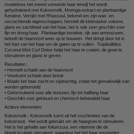
moeiteloos het meest verwarde haar terwijl het wordt
gehydrateerd met Kokosmelk, Moringa-extract en plantaardige
Keratine. Verrijkt met Rhassoul, bekend om zijn was- en
verzachtende eigenschappen, herstelt dit kleimasker volume,
glans en zachtheid van het haar, het is ook zeer geschikt voor
fijn en droog haar. Plantaardige keratine, rijk aan aminozuren,
belooft de haarvezel weer op te bouwen. Het dringt door tot in
het hart van het haar om de gaten op te vullen. Tropikalbliss
Coconut Mint Curl Detox helpt het haar te coaten, de groei te
stimuleren en glans te geven.
Resultaten :
• Herstelt schade aan de haarvezel
• Voorkomt schade door breuk
• Maakt het haar zacht en zijdeachtig, zodat het gemakkelijk kan
worden geborsteld
• Geformuleerd voor alle texturen, fijn tot halflang haar
• Geschikt voor gekleurd en chemisch behandeld haar
Actieve elementen:
Kokosmelk : Kokosmelk komt uit het vruchtvlees van de
kokosnoot. Het wordt gebruikt om de haargroei te stimuleren.
Het is het gehalte aan foliumzuur, een vitamine die de
bloedcirculatie stimuleert, waardoor het het haar resistenter