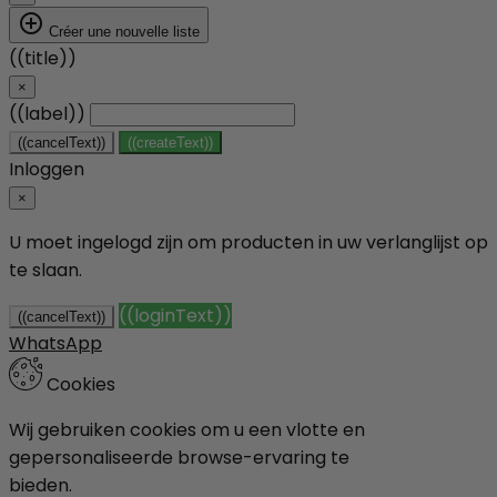
add_circle_outline
Créer une nouvelle liste
((title))
×
((label))
((cancelText))
((createText))
Inloggen
×
U moet ingelogd zijn om producten in uw verlanglijst op
te slaan.
((loginText))
((cancelText))
WhatsApp
Cookies
Wij gebruiken cookies om u een vlotte en
gepersonaliseerde browse-ervaring te
bieden.