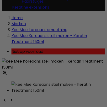
Haarstukjes
Keratine extensions
Home
Merken
Kee Mee koreaans smoothing
Kee Mee Koreaans steil maken - Keratin
Treatment 150ml
Niet op voorraad


