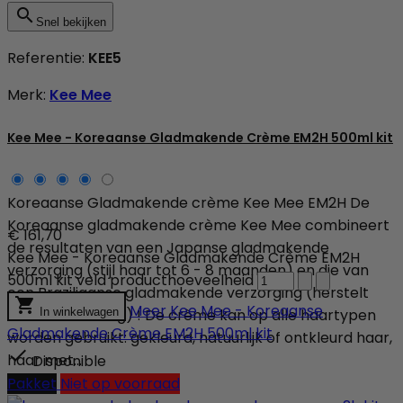

Snel bekijken
Referentie:
KEE5
Merk:
Kee Mee
Kee Mee - Koreaanse Gladmakende Crème EM2H 500ml kit
Koreaanse Gladmakende crème Kee Mee EM2H De
Koreaanse gladmakende crème Kee Mee combineert
€ 161,70
de resultaten van een Japanse gladmakende
Kee Mee - Koreaanse Gladmakende Crème EM2H
verzorging (stijl haar tot 6 - 8 maanden) en die van
500ml kit veld producthoeveelheid
een Braziliaanse gladmakende verzorging (herstelt

Meer
Kee Mee - Koreaanse
het haar volledig) ! De crème kan op alle haartypen
In winkelwagen
Gladmakende Crème EM2H 500ml kit
worden gebruikt: gekleurd, natuurlijk of ontkleurd haar,

haar met...
Disponible
Pakket
Niet op voorraad