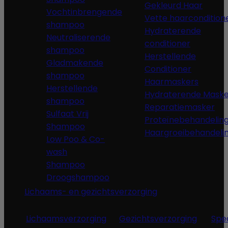
Gekleurd Haar
Vochtinbrengende
Vette haarcondition
shampoo
Hydraterende
Neutraliserende
conditioner
shampoo
Herstellende
Gladmakende
Conditioner
shampoo
Haarmaskers
Herstellende
Hydraterende Maske
shampoo
Reparatiemasker
Sulfaat Vrij
Proteïnebehandelin
Shampoo
Haargroeibehandeli
Low Poo & Co-
wash
Shampoo
Droogshampoo
Lichaams- en gezichtsverzorging
Lichaamsverzorging
Gezichtsverzorging
Spe