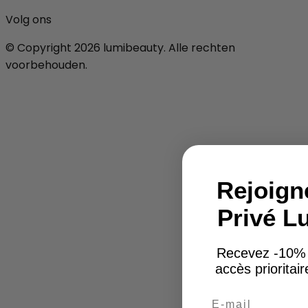
Volg ons
© Copyright 2026 lumibeauty. Alle rechten
voorbehouden.
Rejoign
Privé L
Recevez -10%
accès prioritai
Email