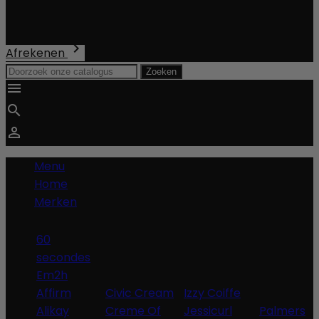
Verzending
Totaal
€ 0,00

Afrekenen
Zoeken



Menu
Home
Merken
60
secondes
Em2h
Affirm
Civic Cream
Izzy Coiffe
Alikay
Creme Of
Jessicurl
Palmers