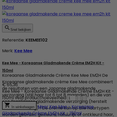

Snel bekijken
Referentie:
KEEMEE102
Merk:
Kee Mee
Kee Mee - Koreaanse Gladmakende Crème EM2H Kit -
150ml
Koreaanse Gladmakende Crème Kee Mee EM2H De
Koreaanse gladmakende crème Kee Mee combineert
€ 65,36
de resultaten van een Japanse gladmakende
Kee Mee - Koreaanse Gladmakende Crème EM2H Kit -
verzorging (stijl haar tot 6 tot 8 maanden) en die van
150ml veld producthoeveelheid
een Braziliaanse gladmakende verzorging (herstelt

Meer
Kee Mee - Koreaanse
het haar volledig) ! De crème kan op alle haartypen
In winkelwagen
Gladmakende Crème EM2H Kit - 150ml
worden gebruikt: gekleurd, natuurlijk of ontkleurd haar,