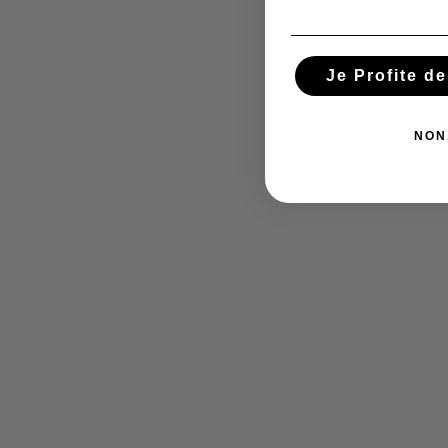
Je Profite d
NON