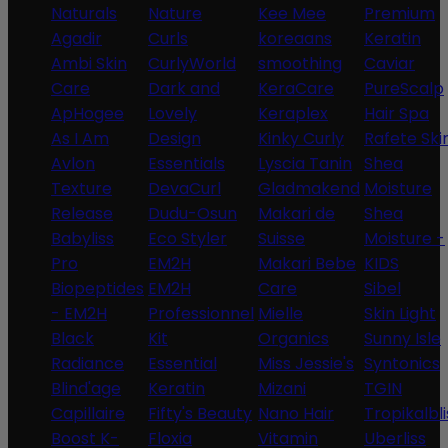
Naturals
Nature
Kee Mee
Premium
Agadir
Curls
koreaans
Keratin
Ambi Skin
CurlyWorld
smoothing
Caviar
Care
Dark and
KeraCare
PureScalp
ApHogee
Lovely
Keraplex
Hair Spa
As I Am
Design
Kinky Curly
Rafete Ski
Avlon
Essentials
Lyscia Tanin
Shea
Texture
DevaCurl
Gladmakend
Moisture
Release
Dudu-Osun
Makari de
Shea
Babyliss
Eco Styler
Suisse
Moisture -
Pro
EM2H
Makari Bebe
KIDS
Biopeptides
EM2H
Care
Sibel
- EM2H
Professionnel
Mielle
Skin Light
Black
Kit
Organics
Sunny Isle
Radiance
Essential
Miss Jessie's
Syntonics
Blind'age
Keratin
Mizani
TGIN
Capillaire
Fifty's Beauty
Nano Hair
Tropikalbli
Boost K-
Floxia
Vitamin
Uberliss