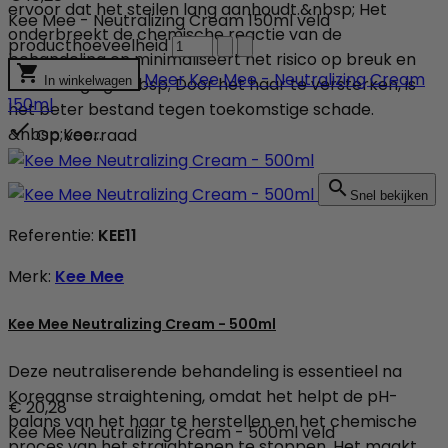
ervoor dat het steilen lang aanhoudt.&nbsp; Het
Kee Mee - Neutralizing Cream 150ml veld
onderbreekt de chemische reactie van de
producthoeveelheid
behandeling en minimaliseert het risico op breuk en

Meer
Kee Mee - Neutralizing Cream
beschadiging.&nbsp; Door het haar te versterken, is
In winkelwagen
150ml
het beter bestand tegen toekomstige schade.

&nbsp;Kee...
Op voorraad

Snel bekijken
Referentie:
KEE11
Merk:
Kee Mee
Kee Mee Neutralizing Cream - 500ml
Deze neutraliserende behandeling is essentieel na
Koreaanse straightening, omdat het helpt de pH-
€ 20,28
balans van het haar te herstellen en het chemische
Kee Mee Neutralizing Cream - 500ml veld
proces van het straightenen te stoppen. Het maakt