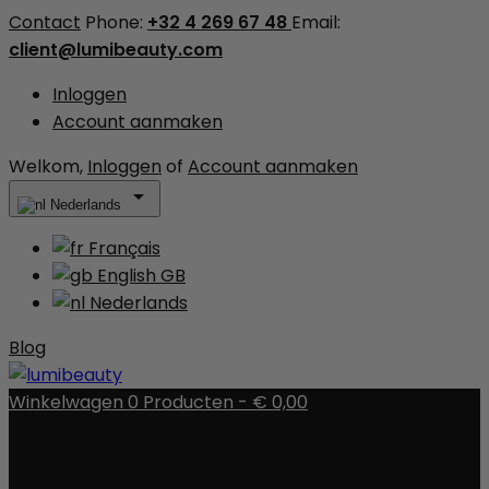
Contact
Phone:
+32 4 269 67 48
Email:
client@lumibeauty.com
Inloggen
Account aanmaken
Welkom,
Inloggen
of
Account aanmaken

Nederlands
Français
English GB
Nederlands
Blog
Winkelwagen
0
Producten -
€ 0,00
Er zijn geen items meer in uw wagen