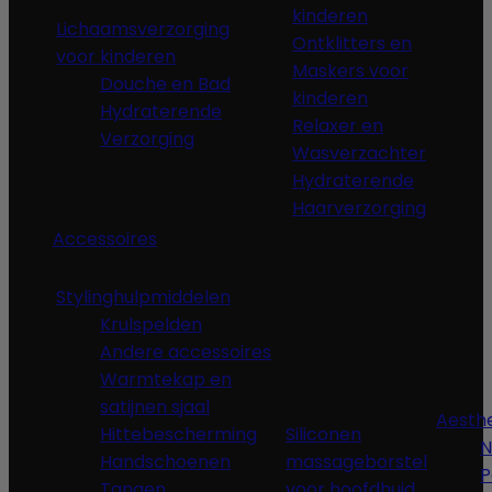
kinderen
Lichaamsverzorging
Ontklitters en
voor kinderen
Maskers voor
Douche en Bad
kinderen
Hydraterende
Relaxer en
Verzorging
Wasverzachter
Hydraterende
Haarverzorging
Accessoires
Stylinghulpmiddelen
Krulspelden
Andere accessoires
Warmtekap en
satijnen sjaal
Aesth
Hittebescherming
Siliconen
N
Handschoenen
massageborstel
P
Tangen,
voor hoofdhuid