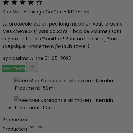





Kee Mee - Lissage Cor?en - KIT 150ml
Le protocole est un peu long mais il en vaut la peine.
Mes cheveux (?pais boucl?s + bcp de volume) sont
soyeux et faciles ? coiffer ! Pour un 1er essai j'?tais
sceptique. Finalement j'en suis ravie :)
By Nassima A. the 01-05-2022

See more
Producten


Producten