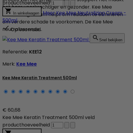
producthoeveelheid
het haar veerkrachtiger en gezonder. Kee Mee

Meer
Kee Mee Neutralizing Cream -
Neutralizing Cream helpt om residuen te elimineren
In winkelwagen
500ml
om verdere schade te voorkomen. De Kee Mee

neutraliserende...
Op voorraad

Snel bekijken
Referentie:
KEE12
Merk:
Kee Mee
Kee Mee Keratin Treatment 500ml
€ 60,68
Kee Mee Keratin Treatment 500ml veld
producthoeveelheid