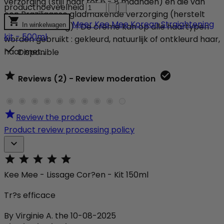
verzorging (stijl haar tot 6 - 8 maanden) en die van
producthoeveelheid
een Braziliaanse gladmakende verzorging (herstelt

Meer
Kee Mee Korean Straightening
het haar volledig) ! De crème kan op alle haartypen
In winkelwagen
kit - 500ml
worden gebruikt : gekleurd, natuurlijk of ontkleurd haar,

haar met...
Disponible


Reviews (2) - Review moderation

Review the product
Product review processing policy






Kee Mee - Lissage Cor?en - Kit 150ml
Tr?s efficace
By Virginie A. the 10-08-2025