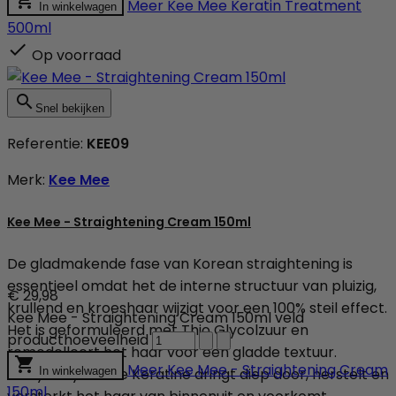

Meer
Kee Mee Keratin Treatment
In winkelwagen
500ml

Op voorraad

Snel bekijken
Referentie:
KEE09
Merk:
Kee Mee
Kee Mee - Straightening Cream 150ml
De gladmakende fase van Korean straightening is
essentieel omdat het de interne structuur van pluizig,
€ 29,98
krullend en kroeshaar wijzigt voor een 100% steil effect.
Kee Mee - Straightening Cream 150ml veld
Het is geformuleerd met Thio Glycolzuur en
producthoeveelheid
remodelleert het haar voor een gladde textuur.

Meer
Kee Mee - Straightening Cream
Gehydrolyseerde Keratine dringt diep door, herstelt en
In winkelwagen
150ml