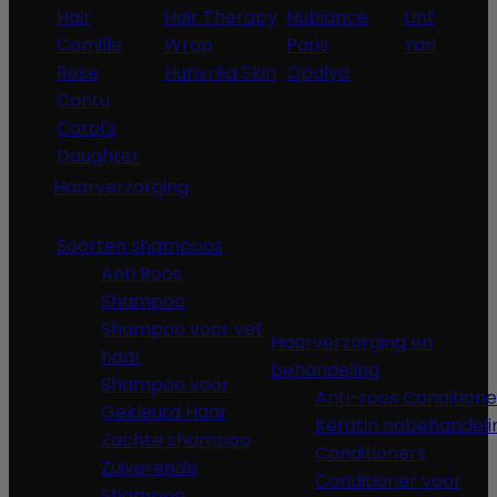
Hair
Hair Therapy
Nubiance
Unt
Camille
Wrap
Paris
Yari
Rose
Hunvréa Skin
Opalya
Cantu
Carol's
Daughter
Haarverzorging
Soorten shampoos
Anti Roos
Shampoo
Shampoo voor vet
Haarverzorging en
haar
behandeling
Shampoo voor
Anti-roos Conditione
Gekleurd Haar
Keratin nabehandeli
Zachte shampoo
Conditioners
Zuiverende
Conditioner voor
Shampoo