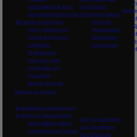
h
gladmakende kam
en lichaam
Haara
Haarkleuringsborstel
Stylingsuitrusting
H
Borstels & Kammen
Helm en
S
Föhn wasborstel
Haardroger
H
Platte borstel en
Stijltangen
e
ontklitter
Krultangen
H
Styling kam
Kam voor het
ontkrullen en
touperen
Blower borstel
Weven en lonten
Braziliaanse weefwerken
Pruiken en haarstukken
Clip-on Extensies
Natuurlijke Pruiken
Lont verdelers
Synthetische Pruiken
Top Closures