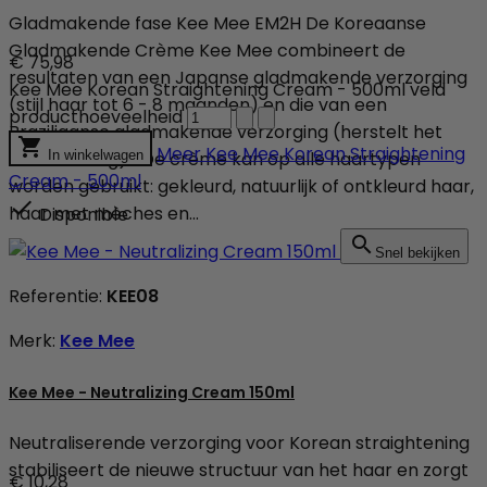
Gladmakende fase Kee Mee EM2H De Koreaanse
Gladmakende Crème Kee Mee combineert de
€ 75,98
resultaten van een Japanse gladmakende verzorging
Kee Mee Korean Straightening Cream - 500ml veld
(stijl haar tot 6 - 8 maanden) en die van een
producthoeveelheid
Braziliaanse gladmakende verzorging (herstelt het

Meer
Kee Mee Korean Straightening
haar volledig) ! De crème kan op alle haartypen
In winkelwagen
Cream - 500ml
worden gebruikt: gekleurd, natuurlijk of ontkleurd haar,

haar met mèches en...
Disponible

Snel bekijken
Referentie:
KEE08
Merk:
Kee Mee
Kee Mee - Neutralizing Cream 150ml
Neutraliserende verzorging voor Korean straightening
stabiliseert de nieuwe structuur van het haar en zorgt
€ 10,28