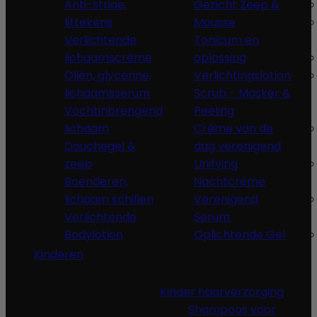
Anti-striae,
Gezicht Zeep &
littekens
Mousse
Verlichtende
Tonicum en
lichaamscrème
oplossing
Oliën, glycerine,
Verlichtingslotion
lichaamsserum
Scrub - Masker &
Vochtinbrengend
Peeling
lichaam
Crème van de
Douchegel &
dag verenigend
zeep
Unifying
Boenderen,
Nachtcrème
lichaam schillen
Verenigend
Verlichtende
Serum
Bodylotion
Oplichtende Gel
Kinderen
Kinder haarverzorging
Shampoos voor