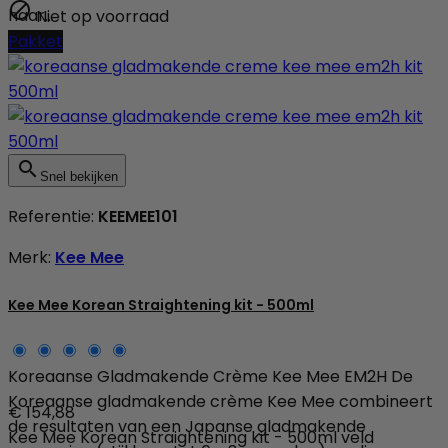

haar...
Niet op voorraad
Pakket

Snel bekijken
Referentie:
KEEMEE101
Merk:
Kee Mee
Kee Mee Korean Straightening kit - 500ml
Koreaanse Gladmakende Crème Kee Mee EM2H De
Koreaanse gladmakende crème Kee Mee combineert
€ 154,88
de resultaten van een Japanse gladmakende
Kee Mee Korean Straightening kit - 500ml veld