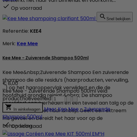
versterkt het haar van binnenuit en voorkomt...

Op voorraad

Snel bekijken
Referentie:
KEE4
Merk:
Kee Mee
Kee Mee - Zuiverende Shampoo 500ml
Kee Mee&nbsp;Zuiverende Shampoo Een zuiverende
shampoo die alle residu‘s (haarproducten, vervuiling,
€ 8,00
...) op het haaroppervlak verwijdert en die de
Kee Mee - Zuiverende Shampoo 500ml veld
hoofdhuid grondig reinigt.&nbsp; De shampoo
producthoeveelheid
verwijdert onzuiverheden en een teveel aan talg op de

Meer
Kee Mee - Zuiverende
hoofdhuid en in het haar.&nbsp; Geeft een extreem
In winkelwagen
Shampoo 500ml
fris gevoel en bereidt het haar voor op de

behandeling.
Op voorraad